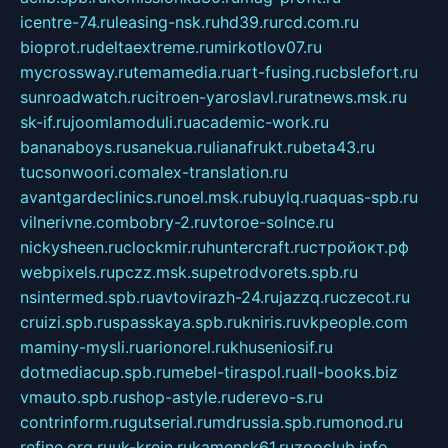
icentre-74.ru
leasing-nsk.ru
hd39.ru
rcd.com.ru
bioprot.ru
deltaextreme.ru
mirkotlov07.ru
mycrossway.ru
temamedia.ru
art-fusing.ru
cbslefort.ru
sunroadwatch.ru
citroen-yaroslavl.ru
ratnews.msk.ru
sk-if.ru
joomlamoduli.ru
academic-work.ru
bananaboys.ru
sanekua.ru
lianafrukt.ru
beta43.ru
tucsonwoori.com
alex-translation.ru
avantgardeclinics.ru
noel.msk.ru
buylq.ru
aquas-spb.ru
vilnerivne.com
bobry-2.ru
vtoroe-solnce.ru
nickysheen.ru
clockmir.ru
huntercraft.ru
стройокт.рф
webpixels.ru
pczz.msk.su
petrodvorets.spb.ru
nsintermed.spb.ru
avtovirazh-24.ru
jazzq.ru
czecot.ru
cruizi.spb.ru
spasskaya.spb.ru
kniris.ru
vkpeople.com
maminy-mysli.ru
arionorel.ru
khuseniosif.ru
dotmediacup.spb.ru
mebel-tiraspol.ru
all-books.biz
vmauto.spb.ru
shop-astyle.ru
derevo-s.ru
contrinform.ru
gutserial.ru
mdrussia.spb.ru
monod.ru
refine.org.ru
uk-krein.ru
kamensk61.ru
zooclub.info