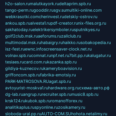
h2o-salon.ru
malutkayork.ru
deltaprim.spb.ru
tango-perm.ru
gooddir.ru
sgv.su
multiki-online.com
webkrasotki.com
cherinvest.ru
detskiy-ostrov.ru
ankou.spb.ru
alvesta1.ru
pdf-creator.ru
nix-files.org.ru
sakhatoday.ru
elektrikersymboler.ru
sputnikyes.ru
golf2club.msk.ru
aeforums.ru
zallclub.ru
multimodal.msk.ru
habaigry.ru
haikko.ru
sobakopedia.ru
isz-fest.ru
ewnc.info
screensaver-clock.net.ru
volnav.spb.ru
comnat.ru
npf.net.ru
7bit.pp.ru
kalugatur.ru
tesiaes.ru
card.com.ru
kazanka.spb.ru
gildiya-kuznecov.ru
kameryboavision.ru
griffoncom.spb.ru
fabrika-emotsiy.ru
PARK-MATROSOVA.RU
agat.spb.ru
avtoyurist-moskva1.ru
hardware.org.ru
схема-авто.рф
dg-lab.ru
angrup.ru
recruiter.spb.ru
music8.spb.ru
krsk124.ru
kubok.spb.ru
romanofforex.ru
analitikaplus.ru
spyonline.ru
zosikamery.ru
sloboda-ural.pp.ru
AUTO-COM.SU
hohota.net
alimy.ru