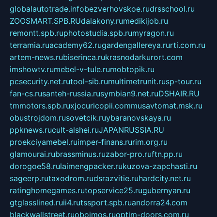
globalautotrade.info
bezverhovskoe.ru
drsschool.ru
ZOOSMART.SPB.RU
dalakony.ru
medikijob.ru
remontt.spb.ru
photostudia.spb.ru
myragon.ru
terramia.ru
academy62.ru
gardengallereya.ru
rti.com.ru
artem-news.ru
biserinca.ru
krasnodarkurort.com
imshowtv.ru
mebel-v-tule.ru
mobtopik.ru
pcsecurity.net.ru
tool-sib.ru
multimetrunit.ru
sp-tour.ru
fan-cs.ru
santeh-russia.ru
symbian9.net.ru
DSHAIR.RU
tmmotors.spb.ru
xjocuricopii.com
musavtomat.msk.ru
obustrojdom.ru
sovetcik.ru
ybaranovskaya.ru
ppknews.ru
cult-alshei.ru
JAPANRUSSIA.RU
proekciyamebel.ru
imper-finans.ru
rim.org.ru
glamourai.ru
brassminus.ru
zabor-pro.ru
ftn.pp.ru
dorogoe58.ru
laimengpacker.ru
kuzova-zapchasti.ru
sageerp.ru
taxodrom.ru
dsrazvitie.ru
hardcity.net.ru
ratinghomegames.ru
topservice25.ru
gubernyan.ru
gtglasslined.ru
ii4.ru
tssport.spb.ru
andorra24.com
blackwallstreet.ru
oboimos.ru
optim-doors.com.ru