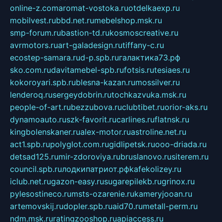
online-z.com
aromat-vostoka.ru
otdelkaexp.ru
mobilvest.ru
bbd.net.ru
mebelshop.msk.ru
smp-forum.ru
bastion-td.ru
kosmoscreative.ru
avrmotors.ru
art-galadesign.ru
tiffany-c.ru
ecostep-samara.ru
d-p.spb.ru
галактика73.рф
sko.com.ru
davitamebel-spb.ru
fotsis.ru
tesiaes.ru
kokoroyari.spb.ru
blesna-kazan.ru
mossilver.ru
lenderoq.ru
sergeydobrin.ru
tochkazvuka.msk.ru
people-of-art.ru
bezzubova.ru
clubtibet.ru
orior-aks.ru
dynamoauto.ru
szk-favorit.ru
carlines.ru
flatnsk.ru
kingbolenskaner.ru
alex-motor.ru
astroline.net.ru
act1.spb.ru
polyglot.com.ru
gidlipetsk.ru
ooo-driada.ru
detsad125.ru
mir-zdoroviya.ru
bruslanovo.ru
siterem.ru
council.spb.ru
лодкипатриот.рф
kafekolizey.ru
iclub.net.ru
gazon-easy.ru
sugarepilekb.ru
grinox.ru
pylesostineco.ru
msts-ozarenie.ru
kameryjooan.ru
artemovskij.ru
dopler.spb.ru
aid70.ru
metall-perm.ru
ndm.msk.ru
ratingzooshop.ru
apiaccess.ru