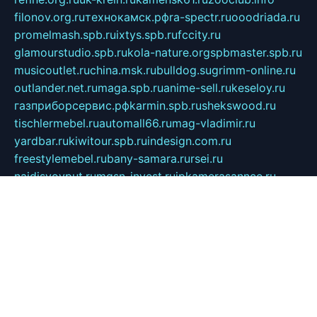
filonov.org.ru
технокамск.рф
ra-spectr.ru
ooodriada.ru
promelmash.spb.ru
ixtys.spb.ru
fccity.ru
glamourstudio.spb.ru
kola-nature.org
spbmaster.spb.ru
musicoutlet.ru
china.msk.ru
bulldog.su
grimm-online.ru
outlander.net.ru
maga.spb.ru
anime-sell.ru
keseloy.ru
газприборсервис.рф
karmin.spb.ru
shekswood.ru
tischlermebel.ru
automall66.ru
mag-vladimir.ru
yardbar.ru
kiwitour.spb.ru
indesign.com.ru
freestylemebel.ru
bany-samara.ru
rsei.ru
naidisvoyput.ru
mgsn-invest.ru
ipkamerasannce.ru
alicante-house.ru
ibelka74.ru
cozyhouse.info
vlkargalev-studio.ru
700mb.ru
figura-ufa.ru
alina-live.ru
belarusiannews.ru
womenknow.ru
dos-vniimk.ru
sega.net.ru
dv.net.ru
phenomenonsofhistory.com
telesputnik.net.ru
wall.pp.ru
pylesosroidmi.ru
gtc-clan.ru
cligs.ru
bibikazap.ru
popova.org.ru
netwhistler.spb.ru
bellvil.ru
bonzon.ru
iss-vladik.ru