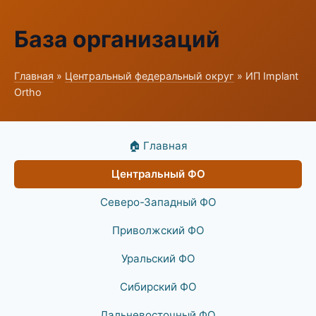
База организаций
Главная
»
Центральный федеральный округ
» ИП Implant
Ortho
🏠 Главная
Центральный ФО
Северо-Западный ФО
Приволжский ФО
Уральский ФО
Сибирский ФО
Дальневосточный ФО