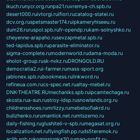
ikuch.ru
nycr.org.ru
npa21.ru
vremya-ch.spb.ru
desert000.ru
ivtorgi.ru
ifiori.ru
catalog-statei.ru
dcv.org.ru
spetsmaster174.ru
ipkameryhiseeu.ru
dum26.ru
ruspol.spb.ru
fr-opendp.ru
kam-solnyshko.ru
cheyenne-arapaho.ru
sevzapmetal.spb.ru
ted-lapidus.spb.ru
parasite-eliminator.ru
sigma-complete.ru
modernworld.ru
dama-moda.ru
eholot-group.ru
sk-nvkz.ru
DRONGOLD.RU
democratia2.ru
i-farmer.ru
mass-sport.org
jablonex.spb.ru
bookmess.ru
linkword.ru
refineua.com.ru
cs-spec.net.ru
altay-mebel.ru
DNK-THEATRE.RU
mechaniks.spb.ru
ipcamtechage.ru
skosta.ru
a-sun.ru
stroy-ldsp.ru
snowlands.org.ru
childrensshoes.ru
mrlizzy.ru
mebelsofiakrd.ru
bulizhenko.ru
rumantick.net.ru
mtszerno.ru
daily-fishing.ru
glushiteli-v-spb.ru
megasat.org.ru
localization.net.ru
flyingfish.pp.ru
ds5teremok.ru
aclib.spb.ru
komissionka30.ru
mag-profit.ru