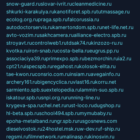
snow-guard.ru
slovar-ivrit.ru
cleanmedicine.ru
shkurki-karakulya.ru
kanotiforet.spb.ru
tutmassage.ru
ecolog.org.ru
praga.spb.ru
falcorussia.ru
autodoctorservis.ru
kamertondom.spb.ru
net-life.net.ru
avto-vozim.ru
sakhcamera.ru
alliance-electro.spb.ru
stroyavt.ru
controlweb1.ru
tdsak74.ru
kinzozo-ru.ru
kvotka.ru
iron-snab.ru
costa-bella.ru
eugrus.pp.ru
associaciya39.ru
primexpo.spb.ru
bezmorchin.ru
ia2.ru
cpt21.ru
ispecspb.ru
regahost.ru
kolosok-elita.ru
tae-kwon.ru
consrio.com.ru
insiam.ru
avegainfo.ru
archery161.ru
bigencyclica.ru
vlast16.ru
korru.net
sarmiento.spb.su
extelopedia.ru
lammin-suo.spb.ru
iskatour.spb.ru
snpi.org.ru
running-line.ru
krygeva-spa.ru
chel.net.ru
rust-loco.ru
dugshop.ru
hl-beta.spb.ru
school494.spb.ru
mymubaby.ru
epoha-metalband.ru
ngr.spb.ru
rusgosnews.com
dieselvostok.ru
24hostel.msk.ru
w-dev.ru
f-ship.ru
regsmi.ru
filmnetwork.ru
malinasp.ru
kinosvin.ru