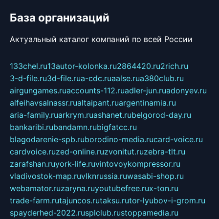
База организаций
Актуальный каталог компаний по всей России
133chel.ru
13autor-kolonka.ru
2864420.ru
2rich.ru
3-d-file.ru
3d-file.ru
a-cdc.ru
aalse.ru
a380club.ru
airgungames.ru
accounts-112.ru
adler-jun.ru
adonyev.ru
alfeihavsalnassr.ru
altaipant.ru
argentinamia.ru
aria-family.ru
arkrym.ru
ashanet.ru
belgorod-day.ru
bankaribi.ru
bandamn.ru
bigfatcc.ru
blagodarenie-spb.ru
borodino-media.ru
card-voice.ru
cardvoice.ru
zed-online.ru
zvonitut.ru
zebra-tlt.ru
zarafshan.ru
york-life.ru
vintovoykompressor.ru
vladivostok-map.ru
vlknrussia.ru
wasabi-shop.ru
webamator.ru
zaryna.ru
youtubefree.ru
x-ton.ru
trade-farm.ru
tajuncos.ru
taksu.ru
tor-lyubov-i-grom.ru
spayderhed-2022.ru
splclub.ru
stoppamedia.ru