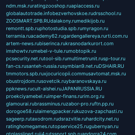
ndm.msk.ru
ratingzooshop.ru
apiaccess.ru
globalautotrade.info
bezverhovskoe.ru
drsschool.ru
ZOOSMART.SPB.RU
dalakony.ru
medikijob.ru
remontt.spb.ru
photostudia.spb.ru
myragon.ru
terramia.ru
academy62.ru
gardengallereya.ru
rti.com.ru
artem-news.ru
biserinca.ru
krasnodarkurort.com
imshowtv.ru
mebel-v-tule.ru
mobtopik.ru
pcsecurity.net.ru
tool-sib.ru
multimetrunit.ru
sp-tour.ru
fan-cs.ru
santeh-russia.ru
symbian9.net.ru
DSHAIR.RU
tmmotors.spb.ru
xjocuricopii.com
musavtomat.msk.ru
obustrojdom.ru
sovetcik.ru
ybaranovskaya.ru
ppknews.ru
cult-alshei.ru
JAPANRUSSIA.RU
proekciyamebel.ru
imper-finans.ru
rim.org.ru
glamourai.ru
brassminus.ru
zabor-pro.ru
ftn.pp.ru
dorogoe58.ru
laimengpacker.ru
kuzova-zapchasti.ru
sageerp.ru
taxodrom.ru
dsrazvitie.ru
hardcity.net.ru
ratinghomegames.ru
topservice25.ru
gubernyan.ru
gtglasslined.ru
ii4.ru
tssport.spb.ru
andorra24.com