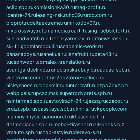
aclib.spb.ru
komissionka30.ru
mag-profit.ru
icentre-74.ru
leasing-nsk.ru
hd39.ru
rcd.com.ru
bioprot.ru
deltaextreme.ru
mirkotlov07.ru
mycrossway.ru
temamedia.ru
art-fusing.ru
cbslefort.ru
sunroadwatch.ru
citroen-yaroslavl.ru
ratnews.msk.ru
sk-if.ru
joomlamoduli.ru
academic-work.ru
bananaboys.ru
sanekua.ru
lianafrukt.ru
beta43.ru
tucsonwoori.com
alex-translation.ru
avantgardeclinics.ru
noel.msk.ru
buylq.ru
aquas-spb.ru
vilnerivne.com
bobry-2.ru
vtoroe-solnce.ru
nickysheen.ru
clockmir.ru
huntercraft.ru
стройокт.рф
webpixels.ru
pczz.msk.su
petrodvorets.spb.ru
nsintermed.spb.ru
avtovirazh-24.ru
jazzq.ru
czecot.ru
cruizi.spb.ru
spasskaya.spb.ru
kniris.ru
vkpeople.com
maminy-mysli.ru
arionorel.ru
khuseniosif.ru
dotmediacup.spb.ru
mebel-tiraspol.ru
all-books.biz
vmauto.spb.ru
shop-astyle.ru
derevo-s.ru