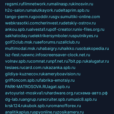
regsmi.ru
filmnetwork.ru
malinasp.ru
kinosvin.ru
h2o-salon.ru
malutkayork.ru
deltaprim.spb.ru
tango-perm.ru
gooddir.ru
sgv.su
multiki-online.com
webkrasotki.com
cherinvest.ru
detskiy-ostrov.ru
ankou.spb.ru
alvesta1.ru
pdf-creator.ru
nix-files.org.ru
sakhatoday.ru
elektrikersymboler.ru
sputnikyes.ru
golf2club.msk.ru
aeforums.ru
zallclub.ru
multimodal.msk.ru
habaigry.ru
haikko.ru
sobakopedia.ru
isz-fest.ru
ewnc.info
screensaver-clock.net.ru
volnav.spb.ru
comnat.ru
npf.net.ru
7bit.pp.ru
kalugatur.ru
tesiaes.ru
card.com.ru
kazanka.spb.ru
gildiya-kuznecov.ru
kameryboavision.ru
griffoncom.spb.ru
fabrika-emotsiy.ru
PARK-MATROSOVA.RU
agat.spb.ru
avtoyurist-moskva1.ru
hardware.org.ru
схема-авто.рф
dg-lab.ru
angrup.ru
recruiter.spb.ru
music8.spb.ru
krsk124.ru
kubok.spb.ru
romanofforex.ru
analitikaplus.ru
spyonline.ru
zosikamery.ru