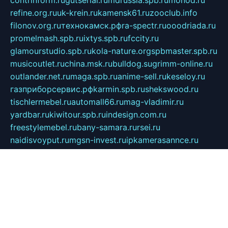
contrinform.ru
gutserial.ru
mdrussia.spb.ru
monod.ru
refine.org.ru
uk-krein.ru
kamensk61.ru
zooclub.info
filonov.org.ru
технокамск.рф
ra-spectr.ru
ooodriada.ru
promelmash.spb.ru
ixtys.spb.ru
fccity.ru
glamourstudio.spb.ru
kola-nature.org
spbmaster.spb.ru
musicoutlet.ru
china.msk.ru
bulldog.su
grimm-online.ru
outlander.net.ru
maga.spb.ru
anime-sell.ru
keseloy.ru
газприборсервис.рф
karmin.spb.ru
shekswood.ru
tischlermebel.ru
automall66.ru
mag-vladimir.ru
yardbar.ru
kiwitour.spb.ru
indesign.com.ru
freestylemebel.ru
bany-samara.ru
rsei.ru
naidisvoyput.ru
mgsn-invest.ru
ipkamerasannce.ru
alicante-house.ru
ibelka74.ru
cozyhouse.info
vlkargalev-studio.ru
700mb.ru
figura-ufa.ru
alina-live.ru
belarusiannews.ru
womenknow.ru
dos-vniimk.ru
sega.net.ru
dv.net.ru
phenomenonsofhistory.com
telesputnik.net.ru
wall.pp.ru
pylesosroidmi.ru
gtc-clan.ru
cligs.ru
bibikazap.ru
popova.org.ru