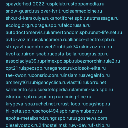
spayderhed-2022.ru
splclub.ru
stoppamedia.ru
snow-guard.ru
slovar-ivrit.ru
cleanmedicine.ru
shkurki-karakulya.ru
kanotiforet.spb.ru
tutmassage.ru
ecolog.org.ru
praga.spb.ru
falcorussia.ru
autodoctorservis.ru
kamertondom.spb.ru
net-life.net.ru
avto-vozim.ru
sakhcamera.ru
alliance-electro.spb.ru
stroyavt.ru
controlweb1.ru
tdsak74.ru
kinzozo-ru.ru
kvotka.ru
iron-snab.ru
costa-bella.ru
eugrus.pp.ru
associaciya39.ru
primexpo.spb.ru
bezmorchin.ru
ia2.ru
cpt21.ru
ispecspb.ru
regahost.ru
kolosok-elita.ru
tae-kwon.ru
consrio.com.ru
insiam.ru
avegainfo.ru
archery161.ru
bigencyclica.ru
vlast16.ru
korru.net
sarmiento.spb.su
extelopedia.ru
lammin-suo.spb.ru
iskatour.spb.ru
snpi.org.ru
running-line.ru
krygeva-spa.ru
chel.net.ru
rust-loco.ru
dugshop.ru
hl-beta.spb.ru
school494.spb.ru
mymubaby.ru
epoha-metalband.ru
ngr.spb.ru
rusgosnews.com
dieselvostok.ru
24hostel.msk.ru
w-dev.ru
f-ship.ru