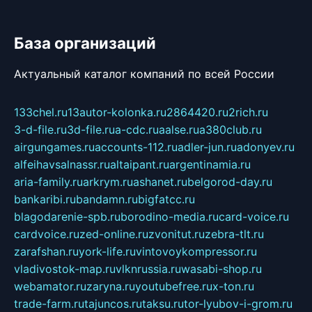
База организаций
Актуальный каталог компаний по всей России
133chel.ru
13autor-kolonka.ru
2864420.ru
2rich.ru
3-d-file.ru
3d-file.ru
a-cdc.ru
aalse.ru
a380club.ru
airgungames.ru
accounts-112.ru
adler-jun.ru
adonyev.ru
alfeihavsalnassr.ru
altaipant.ru
argentinamia.ru
aria-family.ru
arkrym.ru
ashanet.ru
belgorod-day.ru
bankaribi.ru
bandamn.ru
bigfatcc.ru
blagodarenie-spb.ru
borodino-media.ru
card-voice.ru
cardvoice.ru
zed-online.ru
zvonitut.ru
zebra-tlt.ru
zarafshan.ru
york-life.ru
vintovoykompressor.ru
vladivostok-map.ru
vlknrussia.ru
wasabi-shop.ru
webamator.ru
zaryna.ru
youtubefree.ru
x-ton.ru
trade-farm.ru
tajuncos.ru
taksu.ru
tor-lyubov-i-grom.ru