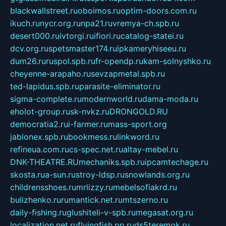
blackwallstreet.ru
oboimos.ru
optim-doors.com.ru
ikuch.ru
nycr.org.ru
npa21.ru
vremya-ch.spb.ru
desert000.ru
ivtorgi.ru
ifiori.ru
catalog-statei.ru
dcv.org.ru
spetsmaster174.ru
ipkameryhiseeu.ru
dum26.ru
ruspol.spb.ru
fr-opendp.ru
kam-solnyshko.ru
cheyenne-arapaho.ru
sevzapmetal.spb.ru
ted-lapidus.spb.ru
parasite-eliminator.ru
sigma-complete.ru
modernworld.ru
dama-moda.ru
eholot-group.ru
sk-nvkz.ru
DRONGOLD.RU
democratia2.ru
i-farmer.ru
mass-sport.org
jablonex.spb.ru
bookmess.ru
linkword.ru
refineua.com.ru
cs-spec.net.ru
altay-mebel.ru
DNK-THEATRE.RU
mechaniks.spb.ru
ipcamtechage.ru
skosta.ru
a-sun.ru
stroy-ldsp.ru
snowlands.org.ru
childrensshoes.ru
mrlizzy.ru
mebelsofiakrd.ru
bulizhenko.ru
rumantick.net.ru
mtszerno.ru
daily-fishing.ru
glushiteli-v-spb.ru
megasat.org.ru
localization.net.ru
flyingfish.pp.ru
ds5teremok.ru