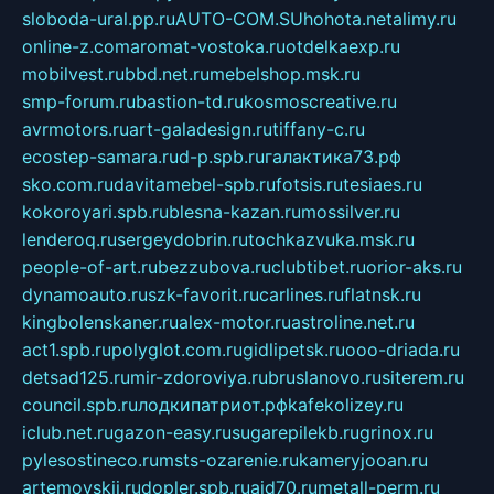
sloboda-ural.pp.ru
AUTO-COM.SU
hohota.net
alimy.ru
online-z.com
aromat-vostoka.ru
otdelkaexp.ru
mobilvest.ru
bbd.net.ru
mebelshop.msk.ru
smp-forum.ru
bastion-td.ru
kosmoscreative.ru
avrmotors.ru
art-galadesign.ru
tiffany-c.ru
ecostep-samara.ru
d-p.spb.ru
галактика73.рф
sko.com.ru
davitamebel-spb.ru
fotsis.ru
tesiaes.ru
kokoroyari.spb.ru
blesna-kazan.ru
mossilver.ru
lenderoq.ru
sergeydobrin.ru
tochkazvuka.msk.ru
people-of-art.ru
bezzubova.ru
clubtibet.ru
orior-aks.ru
dynamoauto.ru
szk-favorit.ru
carlines.ru
flatnsk.ru
kingbolenskaner.ru
alex-motor.ru
astroline.net.ru
act1.spb.ru
polyglot.com.ru
gidlipetsk.ru
ooo-driada.ru
detsad125.ru
mir-zdoroviya.ru
bruslanovo.ru
siterem.ru
council.spb.ru
лодкипатриот.рф
kafekolizey.ru
iclub.net.ru
gazon-easy.ru
sugarepilekb.ru
grinox.ru
pylesostineco.ru
msts-ozarenie.ru
kameryjooan.ru
artemovskij.ru
dopler.spb.ru
aid70.ru
metall-perm.ru