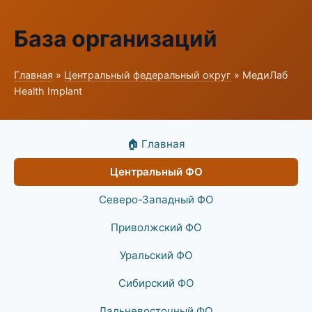
База организаций
Главная
»
Центральный федеральный округ
» МедиЛаб
Health Implant
🏠 Главная
Центральный ФО
Северо-Западный ФО
Приволжский ФО
Уральский ФО
Сибирский ФО
Дальневосточный ФО