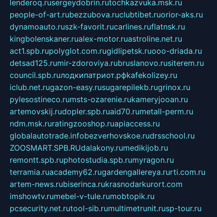
lenderoq.ru
sergeydobrin.ru
tochkazvuka.msk.ru
people-of-art.ru
bezzubova.ru
clubtibet.ru
orior-aks.ru
dynamoauto.ru
szk-favorit.ru
carlines.ru
flatnsk.ru
kingbolenskaner.ru
alex-motor.ru
astroline.net.ru
act1.spb.ru
polyglot.com.ru
gidlipetsk.ru
ooo-driada.ru
detsad125.ru
mir-zdoroviya.ru
bruslanovo.ru
siterem.ru
council.spb.ru
лодкипатриот.рф
kafekolizey.ru
iclub.net.ru
gazon-easy.ru
sugarepilekb.ru
grinox.ru
pylesostineco.ru
msts-ozarenie.ru
kameryjooan.ru
artemovskij.ru
dopler.spb.ru
aid70.ru
metall-perm.ru
ndm.msk.ru
ratingzooshop.ru
apiaccess.ru
globalautotrade.info
bezverhovskoe.ru
drsschool.ru
ZOOSMART.SPB.RU
dalakony.ru
medikijob.ru
remontt.spb.ru
photostudia.spb.ru
myragon.ru
terramia.ru
academy62.ru
gardengallereya.ru
rti.com.ru
artem-news.ru
biserinca.ru
krasnodarkurort.com
imshowtv.ru
mebel-v-tule.ru
mobtopik.ru
pcsecurity.net.ru
tool-sib.ru
multimetrunit.ru
sp-tour.ru