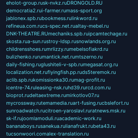
eholot-group.ru
sk-nvkz.ru
DRONGOLD.RU
democratia2.ru
i-farmer.ru
mass-sport.org
jablonex.spb.ru
bookmess.ru
linkword.ru
refineua.com.ru
cs-spec.net.ru
altay-mebel.ru
DNK-THEATRE.RU
mechaniks.spb.ru
ipcamtechage.ru
skosta.ru
a-sun.ru
stroy-ldsp.ru
snowlands.org.ru
childrensshoes.ru
mrlizzy.ru
mebelsofiakrd.ru
bulizhenko.ru
rumantick.net.ru
mtszerno.ru
daily-fishing.ru
glushiteli-v-spb.ru
megasat.org.ru
localization.net.ru
flyingfish.pp.ru
ds5teremok.ru
aclib.spb.ru
komissionka30.ru
mag-profit.ru
icentre-74.ru
leasing-nsk.ru
hd39.ru
rcd.com.ru
bioprot.ru
deltaextreme.ru
mirkotlov07.ru
mycrossway.ru
temamedia.ru
art-fusing.ru
cbslefort.ru
sunroadwatch.ru
citroen-yaroslavl.ru
ratnews.msk.ru
sk-if.ru
joomlamoduli.ru
academic-work.ru
bananaboys.ru
sanekua.ru
lianafrukt.ru
beta43.ru
tucsonwoori.com
alex-translation.ru