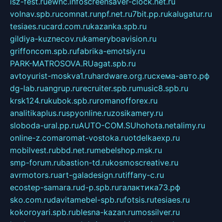
isz-fest.ru
ewnc.info
screensaver-clock.net.ru
volnav.spb.ru
comnat.ru
npf.net.ru
7bit.pp.ru
kalugatur.ru
tesiaes.ru
card.com.ru
kazanka.spb.ru
gildiya-kuznecov.ru
kameryboavision.ru
griffoncom.spb.ru
fabrika-emotsiy.ru
PARK-MATROSOVA.RU
agat.spb.ru
avtoyurist-moskva1.ru
hardware.org.ru
схема-авто.рф
dg-lab.ru
angrup.ru
recruiter.spb.ru
music8.spb.ru
krsk124.ru
kubok.spb.ru
romanofforex.ru
analitikaplus.ru
spyonline.ru
zosikamery.ru
sloboda-ural.pp.ru
AUTO-COM.SU
hohota.net
alimy.ru
online-z.com
aromat-vostoka.ru
otdelkaexp.ru
mobilvest.ru
bbd.net.ru
mebelshop.msk.ru
smp-forum.ru
bastion-td.ru
kosmoscreative.ru
avrmotors.ru
art-galadesign.ru
tiffany-c.ru
ecostep-samara.ru
d-p.spb.ru
галактика73.рф
sko.com.ru
davitamebel-spb.ru
fotsis.ru
tesiaes.ru
kokoroyari.spb.ru
blesna-kazan.ru
mossilver.ru