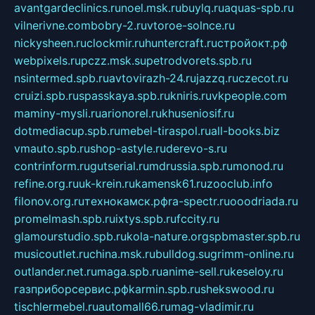
avantgardeclinics.ru
noel.msk.ru
buylq.ru
aquas-spb.ru
vilnerivne.com
bobry-2.ru
vtoroe-solnce.ru
nickysheen.ru
clockmir.ru
huntercraft.ru
стройокт.рф
webpixels.ru
pczz.msk.su
petrodvorets.spb.ru
nsintermed.spb.ru
avtovirazh-24.ru
jazzq.ru
czecot.ru
cruizi.spb.ru
spasskaya.spb.ru
kniris.ru
vkpeople.com
maminy-mysli.ru
arionorel.ru
khuseniosif.ru
dotmediacup.spb.ru
mebel-tiraspol.ru
all-books.biz
vmauto.spb.ru
shop-astyle.ru
derevo-s.ru
contrinform.ru
gutserial.ru
mdrussia.spb.ru
monod.ru
refine.org.ru
uk-krein.ru
kamensk61.ru
zooclub.info
filonov.org.ru
технокамск.рф
ra-spectr.ru
ooodriada.ru
promelmash.spb.ru
ixtys.spb.ru
fccity.ru
glamourstudio.spb.ru
kola-nature.org
spbmaster.spb.ru
musicoutlet.ru
china.msk.ru
bulldog.su
grimm-online.ru
outlander.net.ru
maga.spb.ru
anime-sell.ru
keseloy.ru
газприборсервис.рф
karmin.spb.ru
shekswood.ru
tischlermebel.ru
automall66.ru
mag-vladimir.ru