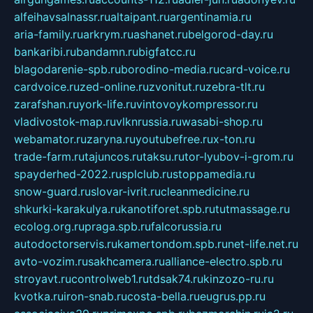
alfeihavsalnassr.ru
altaipant.ru
argentinamia.ru
aria-family.ru
arkrym.ru
ashanet.ru
belgorod-day.ru
bankaribi.ru
bandamn.ru
bigfatcc.ru
blagodarenie-spb.ru
borodino-media.ru
card-voice.ru
cardvoice.ru
zed-online.ru
zvonitut.ru
zebra-tlt.ru
zarafshan.ru
york-life.ru
vintovoykompressor.ru
vladivostok-map.ru
vlknrussia.ru
wasabi-shop.ru
webamator.ru
zaryna.ru
youtubefree.ru
x-ton.ru
trade-farm.ru
tajuncos.ru
taksu.ru
tor-lyubov-i-grom.ru
spayderhed-2022.ru
splclub.ru
stoppamedia.ru
snow-guard.ru
slovar-ivrit.ru
cleanmedicine.ru
shkurki-karakulya.ru
kanotiforet.spb.ru
tutmassage.ru
ecolog.org.ru
praga.spb.ru
falcorussia.ru
autodoctorservis.ru
kamertondom.spb.ru
net-life.net.ru
avto-vozim.ru
sakhcamera.ru
alliance-electro.spb.ru
stroyavt.ru
controlweb1.ru
tdsak74.ru
kinzozo-ru.ru
kvotka.ru
iron-snab.ru
costa-bella.ru
eugrus.pp.ru