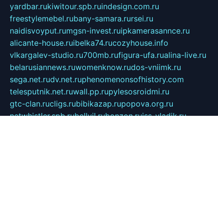
yardbar.ru
kiwitour.spb.ru
indesign.com.ru
freestylemebel.ru
bany-samara.ru
rsei.ru
naidisvoyput.ru
mgsn-invest.ru
ipkamerasannce.ru
alicante-house.ru
ibelka74.ru
cozyhouse.info
vlkargalev-studio.ru
700mb.ru
figura-ufa.ru
alina-live.ru
belarusiannews.ru
womenknow.ru
dos-vniimk.ru
sega.net.ru
dv.net.ru
phenomenonsofhistory.com
telesputnik.net.ru
wall.pp.ru
pylesosroidmi.ru
gtc-clan.ru
cligs.ru
bibikazap.ru
popova.org.ru
netwhistler.spb.ru
bellvil.ru
bonzon.ru
iss-vladik.ru
defiparis.net.ru
las-gryzas.ru
amku.ru
electednews.spb.ru
feather.org.ru
spar72.ru
tankiigri.ru
dominus.com.ru
ibtree.ru
sanykool.pp.ru
unixlib.org.ru
menatep.spb.ru
gartenterrassen.ru
printeka.ru
skvozilka.com.ru
parkovka-pub.ru
lovemobi.ru
art-ru.ru
emulatorz.com.ru
alucomp.com.ru
tatforum.com.ru
alternativa-profi.ru
dermakler.ru
artsurvey.ru
aredir.ru
khimspas.ru
centr-maxi.ru
2018r.ru