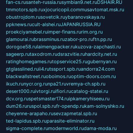
fan-cs.ru
santeh-russia.ru
symbian9.net.ru
DSHAIR.RU
tmmotors.spb.ru
xjocuricopii.com
musavtomat.msk.ru
obustrojdom.ru
sovetcik.ru
ybaranovskaya.ru
ppknews.ru
cult-alshei.ru
JAPANRUSSIA.RU
proekciyamebel.ru
imper-finans.ru
rim.org.ru
glamourai.ru
brassminus.ru
zabor-pro.ru
ftn.pp.ru
dorogoe58.ru
laimengpacker.ru
kuzova-zapchasti.ru
sageerp.ru
taxodrom.ru
dsrazvitie.ru
hardcity.net.ru
ratinghomegames.ru
topservice25.ru
gubernyan.ru
gtglasslined.ru
ii4.ru
tssport.spb.ru
andorra24.com
blackwallstreet.ru
oboimos.ru
optim-doors.com.ru
ikuch.ru
nycr.org.ru
npa21.ru
vremya-ch.spb.ru
desert000.ru
ivtorgi.ru
ifiori.ru
catalog-statei.ru
dcv.org.ru
spetsmaster174.ru
ipkameryhiseeu.ru
dum26.ru
ruspol.spb.ru
fr-opendp.ru
kam-solnyshko.ru
cheyenne-arapaho.ru
sevzapmetal.spb.ru
ted-lapidus.spb.ru
parasite-eliminator.ru
sigma-complete.ru
modernworld.ru
dama-moda.ru