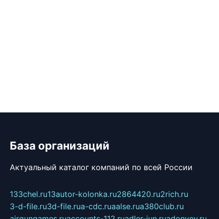
База организаций
Актуальный каталог компаний по всей России
133chel.ru
13autor-kolonka.ru
2864420.ru
2rich.ru
3-d-file.ru
3d-file.ru
a-cdc.ru
aalse.ru
a380club.ru
airgungames.ru
accounts-112.ru
adler-jun.ru
adonyev.ru