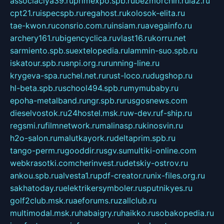
associaciya39.ru
primexpo.spb.ru
bezmorchin.ru
ia2.ru
cpt21.ru
ispecspb.ru
regahost.ru
kolosok-elita.ru
tae-kwon.ru
consrio.com.ru
insiam.ru
avegainfo.ru
archery161.ru
bigencyclica.ru
vlast16.ru
korru.net
sarmiento.spb.su
extelopedia.ru
lammin-suo.spb.ru
iskatour.spb.ru
snpi.org.ru
running-line.ru
krygeva-spa.ru
chel.net.ru
rust-loco.ru
dugshop.ru
hl-beta.spb.ru
school494.spb.ru
mymubaby.ru
epoha-metalband.ru
ngr.spb.ru
rusgosnews.com
dieselvostok.ru
24hostel.msk.ru
w-dev.ru
f-ship.ru
regsmi.ru
filmnetwork.ru
malinasp.ru
kinosvin.ru
h2o-salon.ru
malutkayork.ru
deltaprim.spb.ru
tango-perm.ru
gooddir.ru
sgv.su
multiki-online.com
webkrasotki.com
cherinvest.ru
detskiy-ostrov.ru
ankou.spb.ru
alvesta1.ru
pdf-creator.ru
nix-files.org.ru
sakhatoday.ru
elektrikersymboler.ru
sputnikyes.ru
golf2club.msk.ru
aeforums.ru
zallclub.ru
multimodal.msk.ru
habaigry.ru
haikko.ru
sobakopedia.ru