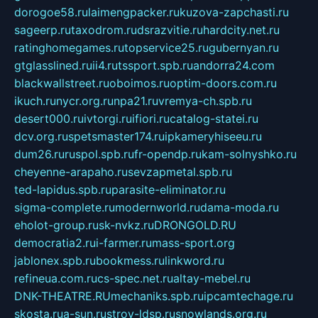
dorogoe58.ru
laimengpacker.ru
kuzova-zapchasti.ru
sageerp.ru
taxodrom.ru
dsrazvitie.ru
hardcity.net.ru
ratinghomegames.ru
topservice25.ru
gubernyan.ru
gtglasslined.ru
ii4.ru
tssport.spb.ru
andorra24.com
blackwallstreet.ru
oboimos.ru
optim-doors.com.ru
ikuch.ru
nycr.org.ru
npa21.ru
vremya-ch.spb.ru
desert000.ru
ivtorgi.ru
ifiori.ru
catalog-statei.ru
dcv.org.ru
spetsmaster174.ru
ipkameryhiseeu.ru
dum26.ru
ruspol.spb.ru
fr-opendp.ru
kam-solnyshko.ru
cheyenne-arapaho.ru
sevzapmetal.spb.ru
ted-lapidus.spb.ru
parasite-eliminator.ru
sigma-complete.ru
modernworld.ru
dama-moda.ru
eholot-group.ru
sk-nvkz.ru
DRONGOLD.RU
democratia2.ru
i-farmer.ru
mass-sport.org
jablonex.spb.ru
bookmess.ru
linkword.ru
refineua.com.ru
cs-spec.net.ru
altay-mebel.ru
DNK-THEATRE.RU
mechaniks.spb.ru
ipcamtechage.ru
skosta.ru
a-sun.ru
stroy-ldsp.ru
snowlands.org.ru