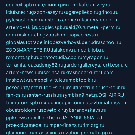
council.spb.ru
лодкипатриот.рф
kafekolizey.ru
iclub.net.ru
gazon-easy.ru
sugarepilekb.ru
grinox.ru
pylesostineco.ru
msts-ozarenie.ru
kameryjooan.ru
artemovskij.ru
dopler.spb.ru
aid70.ru
metall-perm.ru
ndm.msk.ru
ratingzooshop.ru
apiaccess.ru
globalautotrade.info
bezverhovskoe.ru
drsschool.ru
ZOOSMART.SPB.RU
dalakony.ru
medikijob.ru
remontt.spb.ru
photostudia.spb.ru
myragon.ru
terramia.ru
academy62.ru
gardengallereya.ru
rti.com.ru
artem-news.ru
biserinca.ru
krasnodarkurort.com
imshowtv.ru
mebel-v-tule.ru
mobtopik.ru
pcsecurity.net.ru
tool-sib.ru
multimetrunit.ru
sp-tour.ru
fan-cs.ru
santeh-russia.ru
symbian9.net.ru
DSHAIR.RU
tmmotors.spb.ru
xjocuricopii.com
musavtomat.msk.ru
obustrojdom.ru
sovetcik.ru
ybaranovskaya.ru
ppknews.ru
cult-alshei.ru
JAPANRUSSIA.RU
proekciyamebel.ru
imper-finans.ru
rim.org.ru
glamourai.ru
brassminus.ru
zabor-pro.ru
ftn.pp.ru