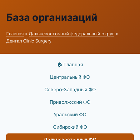
База организаций
Главная
»
Дальневосточный федеральный округ
»
Дентал Clinic Surgery
🏠 Главная
Центральный ФО
Северо-Западный ФО
Приволжский ФО
Уральский ФО
Сибирский ФО
Дальневосточный ФО