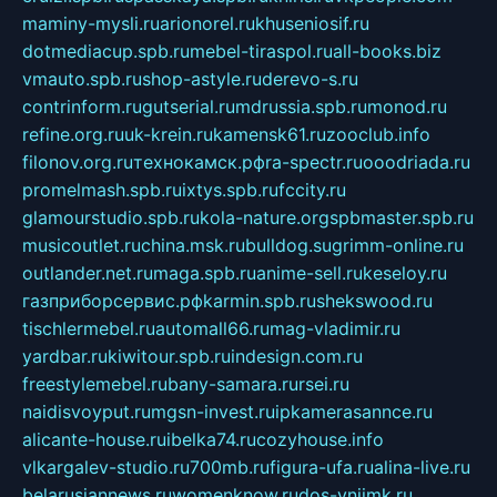
maminy-mysli.ru
arionorel.ru
khuseniosif.ru
dotmediacup.spb.ru
mebel-tiraspol.ru
all-books.biz
vmauto.spb.ru
shop-astyle.ru
derevo-s.ru
contrinform.ru
gutserial.ru
mdrussia.spb.ru
monod.ru
refine.org.ru
uk-krein.ru
kamensk61.ru
zooclub.info
filonov.org.ru
технокамск.рф
ra-spectr.ru
ooodriada.ru
promelmash.spb.ru
ixtys.spb.ru
fccity.ru
glamourstudio.spb.ru
kola-nature.org
spbmaster.spb.ru
musicoutlet.ru
china.msk.ru
bulldog.su
grimm-online.ru
outlander.net.ru
maga.spb.ru
anime-sell.ru
keseloy.ru
газприборсервис.рф
karmin.spb.ru
shekswood.ru
tischlermebel.ru
automall66.ru
mag-vladimir.ru
yardbar.ru
kiwitour.spb.ru
indesign.com.ru
freestylemebel.ru
bany-samara.ru
rsei.ru
naidisvoyput.ru
mgsn-invest.ru
ipkamerasannce.ru
alicante-house.ru
ibelka74.ru
cozyhouse.info
vlkargalev-studio.ru
700mb.ru
figura-ufa.ru
alina-live.ru
belarusiannews.ru
womenknow.ru
dos-vniimk.ru