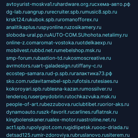
avtoyurist-moskva1.ru
hardware.org.ru
схема-авто.рф
dg-lab.ru
angrup.ru
recruiter.spb.ru
music8.spb.ru
krsk124.ru
kubok.spb.ru
romanofforex.ru
analitikaplus.ru
spyonline.ru
zosikamery.ru
sloboda-ural.pp.ru
AUTO-COM.SU
hohota.net
alimy.ru
online-z.com
aromat-vostoka.ru
otdelkaexp.ru
mobilvest.ru
bbd.net.ru
mebelshop.msk.ru
smp-forum.ru
bastion-td.ru
kosmoscreative.ru
avrmotors.ru
art-galadesign.ru
tiffany-c.ru
ecostep-samara.ru
d-p.spb.ru
галактика73.рф
sko.com.ru
davitamebel-spb.ru
fotsis.ru
tesiaes.ru
kokoroyari.spb.ru
blesna-kazan.ru
mossilver.ru
lenderoq.ru
sergeydobrin.ru
tochkazvuka.msk.ru
people-of-art.ru
bezzubova.ru
clubtibet.ru
orior-aks.ru
dynamoauto.ru
szk-favorit.ru
carlines.ru
flatnsk.ru
kingbolenskaner.ru
alex-motor.ru
astroline.net.ru
act1.spb.ru
polyglot.com.ru
gidlipetsk.ru
ooo-driada.ru
detsad125.ru
mir-zdoroviya.ru
bruslanovo.ru
siterem.ru