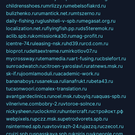
childrensshoes.ru
mrlizzy.ru
mebelsofiakrd.ru
bulizhenko.ru
rumantick.net.ru
mtszerno.ru
daily-fishing.ru
glushiteli-v-spb.ru
megasat.org.ru
localization.net.ru
flyingfish.pp.ru
ds5teremok.ru
aclib.spb.ru
komissionka30.ru
mag-profit.ru
icentre-74.ru
leasing-nsk.ru
hd39.ru
rcd.com.ru
bioprot.ru
deltaextreme.ru
mirkotlov07.ru
mycrossway.ru
temamedia.ru
art-fusing.ru
cbslefort.ru
sunroadwatch.ru
citroen-yaroslavl.ru
ratnews.msk.ru
sk-if.ru
joomlamoduli.ru
academic-work.ru
bananaboys.ru
sanekua.ru
lianafrukt.ru
beta43.ru
tucsonwoori.com
alex-translation.ru
avantgardeclinics.ru
noel.msk.ru
buylq.ru
aquas-spb.ru
vilnerivne.com
bobry-2.ru
vtoroe-solnce.ru
nickysheen.ru
clockmir.ru
huntercraft.ru
стройокт.рф
webpixels.ru
pczz.msk.su
petrodvorets.spb.ru
nsintermed.spb.ru
avtovirazh-24.ru
jazzq.ru
czecot.ru
cruizi.spb.ru
spasskaya.spb.ru
kniris.ru
vkpeople.com