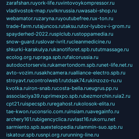
zarafshan.ru
york-life.ru
vintovoykompressor.ru
vladivostok-map.ru
vlknrussia.ru
wasabi-shop.ru
webamator.ru
zaryna.ru
youtubefree.ru
x-ton.ru
trade-farm.ru
tajuncos.ru
taksu.ru
tor-lyubov-i-grom.ru
spayderhed-2022.ru
splclub.ru
stoppamedia.ru
snow-guard.ru
slovar-ivrit.ru
cleanmedicine.ru
shkurki-karakulya.ru
kanotiforet.spb.ru
tutmassage.ru
ecolog.org.ru
praga.spb.ru
falcorussia.ru
autodoctorservis.ru
kamertondom.spb.ru
net-life.net.ru
avto-vozim.ru
sakhcamera.ru
alliance-electro.spb.ru
stroyavt.ru
controlweb1.ru
tdsak74.ru
kinzozo-ru.ru
kvotka.ru
iron-snab.ru
costa-bella.ru
eugrus.pp.ru
associaciya39.ru
primexpo.spb.ru
bezmorchin.ru
ia2.ru
cpt21.ru
ispecspb.ru
regahost.ru
kolosok-elita.ru
tae-kwon.ru
consrio.com.ru
insiam.ru
avegainfo.ru
archery161.ru
bigencyclica.ru
vlast16.ru
korru.net
sarmiento.spb.su
extelopedia.ru
lammin-suo.spb.ru
iskatour.spb.ru
snpi.org.ru
running-line.ru