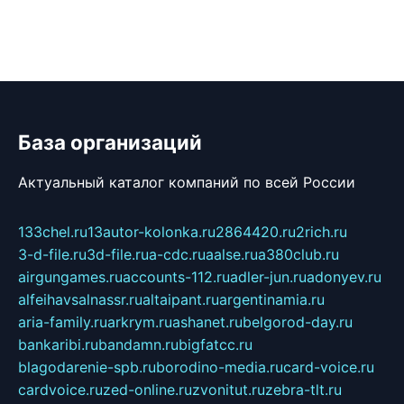
База организаций
Актуальный каталог компаний по всей России
133chel.ru
13autor-kolonka.ru
2864420.ru
2rich.ru
3-d-file.ru
3d-file.ru
a-cdc.ru
aalse.ru
a380club.ru
airgungames.ru
accounts-112.ru
adler-jun.ru
adonyev.ru
alfeihavsalnassr.ru
altaipant.ru
argentinamia.ru
aria-family.ru
arkrym.ru
ashanet.ru
belgorod-day.ru
bankaribi.ru
bandamn.ru
bigfatcc.ru
blagodarenie-spb.ru
borodino-media.ru
card-voice.ru
cardvoice.ru
zed-online.ru
zvonitut.ru
zebra-tlt.ru