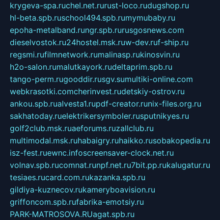
krygeva-spa.ru
chel.net.ru
rust-loco.ru
dugshop.ru
hl-beta.spb.ru
school494.spb.ru
mymubaby.ru
epoha-metalband.ru
ngr.spb.ru
rusgosnews.com
dieselvostok.ru
24hostel.msk.ru
w-dev.ru
f-ship.ru
regsmi.ru
filmnetwork.ru
malinasp.ru
kinosvin.ru
h2o-salon.ru
malutkayork.ru
deltaprim.spb.ru
tango-perm.ru
gooddir.ru
sgv.su
multiki-online.com
webkrasotki.com
cherinvest.ru
detskiy-ostrov.ru
ankou.spb.ru
alvesta1.ru
pdf-creator.ru
nix-files.org.ru
sakhatoday.ru
elektrikersymboler.ru
sputnikyes.ru
golf2club.msk.ru
aeforums.ru
zallclub.ru
multimodal.msk.ru
habaigry.ru
haikko.ru
sobakopedia.ru
isz-fest.ru
ewnc.info
screensaver-clock.net.ru
volnav.spb.ru
comnat.ru
npf.net.ru
7bit.pp.ru
kalugatur.ru
tesiaes.ru
card.com.ru
kazanka.spb.ru
gildiya-kuznecov.ru
kameryboavision.ru
griffoncom.spb.ru
fabrika-emotsiy.ru
PARK-MATROSOVA.RU
agat.spb.ru