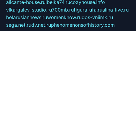
alicante-house.ru
ibelka74.ru
cozyhouse.info
vlkargalev-studio.ru
700mb.ru
figura-ufa.ru
alina-live.ru
belarusiannews.ru
womenknow.ru
dos-vniimk.ru
sega.net.ru
dv.net.ru
phenomenonsofhistory.com
telesputnik.net.ru
wall.pp.ru
pylesosroidmi.ru
gtc-clan.ru
cligs.ru
bibikazap.ru
popova.org.ru
netwhistler.spb.ru
bellvil.ru
bonzon.ru
iss-vladik.ru
defiparis.net.ru
las-gryzas.ru
amku.ru
electednews.spb.ru
feather.org.ru
spar72.ru
tankiigri.ru
dominus.com.ru
ibtree.ru
sanykool.pp.ru
unixlib.org.ru
menatep.spb.ru
gartenterrassen.ru
printeka.ru
skvozilka.com.ru
parkovka-pub.ru
lovemobi.ru
art-ru.ru
emulatorz.com.ru
alucomp.com.ru
tatforum.com.ru
alternativa-profi.ru
dermakler.ru
artsurvey.ru
aredir.ru
khimspas.ru
centr-maxi.ru
2018r.ru
bort-stomer-defort.ru
professional2.ru
gibsons.ru
artselena.ru
art-pilot.ru
ingredient.spb.ru
npfpolimer.spb.ru
argentum.spb.ru
hom-edu.ru