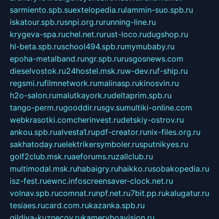
sarmiento.spb.su
extelopedia.ru
lammin-suo.spb.ru
iskatour.spb.ru
snpi.org.ru
running-line.ru
krygeva-spa.ru
chel.net.ru
rust-loco.ru
dugshop.ru
hl-beta.spb.ru
school494.spb.ru
mymubaby.ru
epoha-metalband.ru
ngr.spb.ru
rusgosnews.com
dieselvostok.ru
24hostel.msk.ru
w-dev.ru
f-ship.ru
regsmi.ru
filmnetwork.ru
malinasp.ru
kinosvin.ru
h2o-salon.ru
malutkayork.ru
deltaprim.spb.ru
tango-perm.ru
gooddir.ru
sgv.su
multiki-online.com
webkrasotki.com
cherinvest.ru
detskiy-ostrov.ru
ankou.spb.ru
alvesta1.ru
pdf-creator.ru
nix-files.org.ru
sakhatoday.ru
elektrikersymboler.ru
sputnikyes.ru
golf2club.msk.ru
aeforums.ru
zallclub.ru
multimodal.msk.ru
habaigry.ru
haikko.ru
sobakopedia.ru
isz-fest.ru
ewnc.info
screensaver-clock.net.ru
volnav.spb.ru
comnat.ru
npf.net.ru
7bit.pp.ru
kalugatur.ru
tesiaes.ru
card.com.ru
kazanka.spb.ru
gildiya-kuznecov.ru
kameryboavision.ru