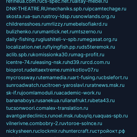
refineua.com.ru
cs-spec.net.ru
altay-mebel.ru
DNK-THEATRE.RU
mechaniks.spb.ru
ipcamtechage.ru
skosta.ru
a-sun.ru
stroy-ldsp.ru
snowlands.org.ru
childrensshoes.ru
mrlizzy.ru
mebelsofiakrd.ru
bulizhenko.ru
rumantick.net.ru
mtszerno.ru
daily-fishing.ru
glushiteli-v-spb.ru
megasat.org.ru
localization.net.ru
flyingfish.pp.ru
ds5teremok.ru
aclib.spb.ru
komissionka30.ru
mag-profit.ru
icentre-74.ru
leasing-nsk.ru
hd39.ru
rcd.com.ru
bioprot.ru
deltaextreme.ru
mirkotlov07.ru
mycrossway.ru
temamedia.ru
art-fusing.ru
cbslefort.ru
sunroadwatch.ru
citroen-yaroslavl.ru
ratnews.msk.ru
sk-if.ru
joomlamoduli.ru
academic-work.ru
bananaboys.ru
sanekua.ru
lianafrukt.ru
beta43.ru
tucsonwoori.com
alex-translation.ru
avantgardeclinics.ru
noel.msk.ru
buylq.ru
aquas-spb.ru
vilnerivne.com
bobry-2.ru
vtoroe-solnce.ru
nickysheen.ru
clockmir.ru
huntercraft.ru
стройокт.рф