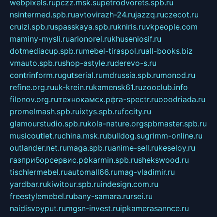
webpixels.ru
pczz.msk.su
petrodvorets.spb.ru
nsintermed.spb.ru
avtovirazh-24.ru
jazzq.ru
czecot.ru
cruizi.spb.ru
spasskaya.spb.ru
kniris.ru
vkpeople.com
maminy-mysli.ru
arionorel.ru
khuseniosif.ru
dotmediacup.spb.ru
mebel-tiraspol.ru
all-books.biz
vmauto.spb.ru
shop-astyle.ru
derevo-s.ru
contrinform.ru
gutserial.ru
mdrussia.spb.ru
monod.ru
refine.org.ru
uk-krein.ru
kamensk61.ru
zooclub.info
filonov.org.ru
технокамск.рф
ra-spectr.ru
ooodriada.ru
promelmash.spb.ru
ixtys.spb.ru
fccity.ru
glamourstudio.spb.ru
kola-nature.org
spbmaster.spb.ru
musicoutlet.ru
china.msk.ru
bulldog.su
grimm-online.ru
outlander.net.ru
maga.spb.ru
anime-sell.ru
keseloy.ru
газприборсервис.рф
karmin.spb.ru
shekswood.ru
tischlermebel.ru
automall66.ru
mag-vladimir.ru
yardbar.ru
kiwitour.spb.ru
indesign.com.ru
freestylemebel.ru
bany-samara.ru
rsei.ru
naidisvoyput.ru
mgsn-invest.ru
ipkamerasannce.ru