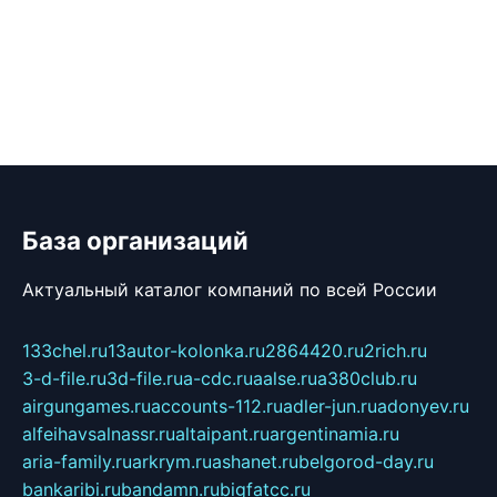
База организаций
Актуальный каталог компаний по всей России
133chel.ru
13autor-kolonka.ru
2864420.ru
2rich.ru
3-d-file.ru
3d-file.ru
a-cdc.ru
aalse.ru
a380club.ru
airgungames.ru
accounts-112.ru
adler-jun.ru
adonyev.ru
alfeihavsalnassr.ru
altaipant.ru
argentinamia.ru
aria-family.ru
arkrym.ru
ashanet.ru
belgorod-day.ru
bankaribi.ru
bandamn.ru
bigfatcc.ru