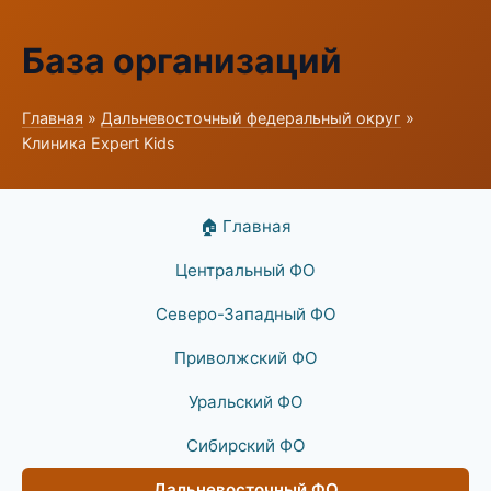
База организаций
Главная
»
Дальневосточный федеральный округ
»
Клиника Expert Kids
🏠 Главная
Центральный ФО
Северо-Западный ФО
Приволжский ФО
Уральский ФО
Сибирский ФО
Дальневосточный ФО