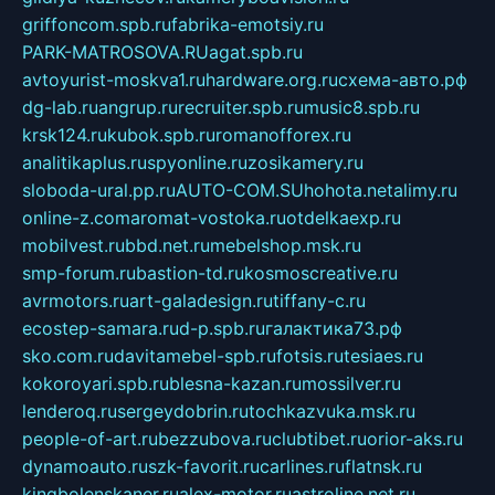
griffoncom.spb.ru
fabrika-emotsiy.ru
PARK-MATROSOVA.RU
agat.spb.ru
avtoyurist-moskva1.ru
hardware.org.ru
схема-авто.рф
dg-lab.ru
angrup.ru
recruiter.spb.ru
music8.spb.ru
krsk124.ru
kubok.spb.ru
romanofforex.ru
analitikaplus.ru
spyonline.ru
zosikamery.ru
sloboda-ural.pp.ru
AUTO-COM.SU
hohota.net
alimy.ru
online-z.com
aromat-vostoka.ru
otdelkaexp.ru
mobilvest.ru
bbd.net.ru
mebelshop.msk.ru
smp-forum.ru
bastion-td.ru
kosmoscreative.ru
avrmotors.ru
art-galadesign.ru
tiffany-c.ru
ecostep-samara.ru
d-p.spb.ru
галактика73.рф
sko.com.ru
davitamebel-spb.ru
fotsis.ru
tesiaes.ru
kokoroyari.spb.ru
blesna-kazan.ru
mossilver.ru
lenderoq.ru
sergeydobrin.ru
tochkazvuka.msk.ru
people-of-art.ru
bezzubova.ru
clubtibet.ru
orior-aks.ru
dynamoauto.ru
szk-favorit.ru
carlines.ru
flatnsk.ru
kingbolenskaner.ru
alex-motor.ru
astroline.net.ru