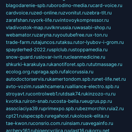
blagodarenie-spb.ru
borodino-media.ru
card-voice.ru
cardvoice.ru
zed-online.ru
zvonitut.ru
zebra-tlt.ru
zarafshan.ru
york-life.ru
vintovoykompressor.ru
vladivostok-map.ru
vlknrussia.ru
wasabi-shop.ru
webamator.ru
zaryna.ru
youtubefree.ru
x-ton.ru
trade-farm.ru
tajuncos.ru
taksu.ru
tor-lyubov-i-grom.ru
spayderhed-2022.ru
splclub.ru
stoppamedia.ru
snow-guard.ru
slovar-ivrit.ru
cleanmedicine.ru
shkurki-karakulya.ru
kanotiforet.spb.ru
tutmassage.ru
ecolog.org.ru
praga.spb.ru
falcorussia.ru
autodoctorservis.ru
kamertondom.spb.ru
net-life.net.ru
avto-vozim.ru
sakhcamera.ru
alliance-electro.spb.ru
stroyavt.ru
controlweb1.ru
tdsak74.ru
kinzozo-ru.ru
kvotka.ru
iron-snab.ru
costa-bella.ru
eugrus.pp.ru
associaciya39.ru
primexpo.spb.ru
bezmorchin.ru
ia2.ru
cpt21.ru
ispecspb.ru
regahost.ru
kolosok-elita.ru
tae-kwon.ru
consrio.com.ru
insiam.ru
avegainfo.ru
archery161.ru
bigencyclica.ru
vlast16.ru
korru.net