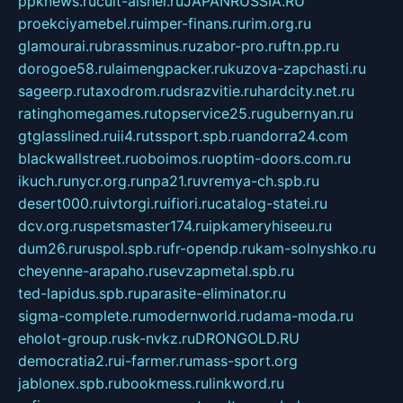
ppknews.ru
cult-alshei.ru
JAPANRUSSIA.RU
proekciyamebel.ru
imper-finans.ru
rim.org.ru
glamourai.ru
brassminus.ru
zabor-pro.ru
ftn.pp.ru
dorogoe58.ru
laimengpacker.ru
kuzova-zapchasti.ru
sageerp.ru
taxodrom.ru
dsrazvitie.ru
hardcity.net.ru
ratinghomegames.ru
topservice25.ru
gubernyan.ru
gtglasslined.ru
ii4.ru
tssport.spb.ru
andorra24.com
blackwallstreet.ru
oboimos.ru
optim-doors.com.ru
ikuch.ru
nycr.org.ru
npa21.ru
vremya-ch.spb.ru
desert000.ru
ivtorgi.ru
ifiori.ru
catalog-statei.ru
dcv.org.ru
spetsmaster174.ru
ipkameryhiseeu.ru
dum26.ru
ruspol.spb.ru
fr-opendp.ru
kam-solnyshko.ru
cheyenne-arapaho.ru
sevzapmetal.spb.ru
ted-lapidus.spb.ru
parasite-eliminator.ru
sigma-complete.ru
modernworld.ru
dama-moda.ru
eholot-group.ru
sk-nvkz.ru
DRONGOLD.RU
democratia2.ru
i-farmer.ru
mass-sport.org
jablonex.spb.ru
bookmess.ru
linkword.ru