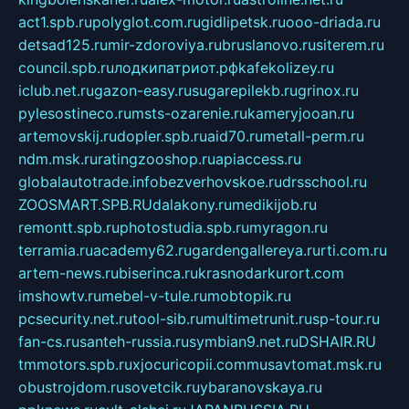
act1.spb.ru
polyglot.com.ru
gidlipetsk.ru
ooo-driada.ru
detsad125.ru
mir-zdoroviya.ru
bruslanovo.ru
siterem.ru
council.spb.ru
лодкипатриот.рф
kafekolizey.ru
iclub.net.ru
gazon-easy.ru
sugarepilekb.ru
grinox.ru
pylesostineco.ru
msts-ozarenie.ru
kameryjooan.ru
artemovskij.ru
dopler.spb.ru
aid70.ru
metall-perm.ru
ndm.msk.ru
ratingzooshop.ru
apiaccess.ru
globalautotrade.info
bezverhovskoe.ru
drsschool.ru
ZOOSMART.SPB.RU
dalakony.ru
medikijob.ru
remontt.spb.ru
photostudia.spb.ru
myragon.ru
terramia.ru
academy62.ru
gardengallereya.ru
rti.com.ru
artem-news.ru
biserinca.ru
krasnodarkurort.com
imshowtv.ru
mebel-v-tule.ru
mobtopik.ru
pcsecurity.net.ru
tool-sib.ru
multimetrunit.ru
sp-tour.ru
fan-cs.ru
santeh-russia.ru
symbian9.net.ru
DSHAIR.RU
tmmotors.spb.ru
xjocuricopii.com
musavtomat.msk.ru
obustrojdom.ru
sovetcik.ru
ybaranovskaya.ru