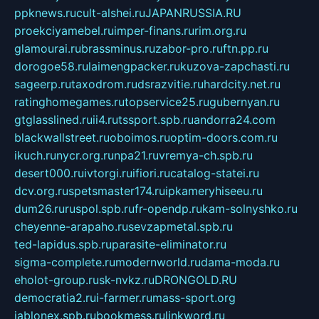
ppknews.ru
cult-alshei.ru
JAPANRUSSIA.RU
proekciyamebel.ru
imper-finans.ru
rim.org.ru
glamourai.ru
brassminus.ru
zabor-pro.ru
ftn.pp.ru
dorogoe58.ru
laimengpacker.ru
kuzova-zapchasti.ru
sageerp.ru
taxodrom.ru
dsrazvitie.ru
hardcity.net.ru
ratinghomegames.ru
topservice25.ru
gubernyan.ru
gtglasslined.ru
ii4.ru
tssport.spb.ru
andorra24.com
blackwallstreet.ru
oboimos.ru
optim-doors.com.ru
ikuch.ru
nycr.org.ru
npa21.ru
vremya-ch.spb.ru
desert000.ru
ivtorgi.ru
ifiori.ru
catalog-statei.ru
dcv.org.ru
spetsmaster174.ru
ipkameryhiseeu.ru
dum26.ru
ruspol.spb.ru
fr-opendp.ru
kam-solnyshko.ru
cheyenne-arapaho.ru
sevzapmetal.spb.ru
ted-lapidus.spb.ru
parasite-eliminator.ru
sigma-complete.ru
modernworld.ru
dama-moda.ru
eholot-group.ru
sk-nvkz.ru
DRONGOLD.RU
democratia2.ru
i-farmer.ru
mass-sport.org
jablonex.spb.ru
bookmess.ru
linkword.ru