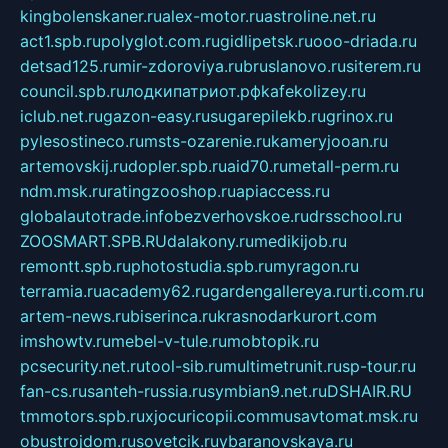
kingbolenskaner.ru
alex-motor.ru
astroline.net.ru
act1.spb.ru
polyglot.com.ru
gidlipetsk.ru
ooo-driada.ru
detsad125.ru
mir-zdoroviya.ru
bruslanovo.ru
siterem.ru
council.spb.ru
лодкипатриот.рф
kafekolizey.ru
iclub.net.ru
gazon-easy.ru
sugarepilekb.ru
grinox.ru
pylesostineco.ru
msts-ozarenie.ru
kameryjooan.ru
artemovskij.ru
dopler.spb.ru
aid70.ru
metall-perm.ru
ndm.msk.ru
ratingzooshop.ru
apiaccess.ru
globalautotrade.info
bezverhovskoe.ru
drsschool.ru
ZOOSMART.SPB.RU
dalakony.ru
medikijob.ru
remontt.spb.ru
photostudia.spb.ru
myragon.ru
terramia.ru
academy62.ru
gardengallereya.ru
rti.com.ru
artem-news.ru
biserinca.ru
krasnodarkurort.com
imshowtv.ru
mebel-v-tule.ru
mobtopik.ru
pcsecurity.net.ru
tool-sib.ru
multimetrunit.ru
sp-tour.ru
fan-cs.ru
santeh-russia.ru
symbian9.net.ru
DSHAIR.RU
tmmotors.spb.ru
xjocuricopii.com
musavtomat.msk.ru
obustrojdom.ru
sovetcik.ru
ybaranovskaya.ru