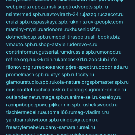
webpixels.ru
pczz.msk.su
petrodvorets.spb.ru
nsintermed.spb.ru
avtovirazh-24.ru
jazzq.ru
czecot.ru
cruizi.spb.ru
spasskaya.spb.ru
kniris.ru
vkpeople.com
maminy-mysli.ru
arionorel.ru
khuseniosif.ru
dotmediacup.spb.ru
mebel-tiraspol.ru
all-books.biz
vmauto.spb.ru
shop-astyle.ru
derevo-s.ru
contrinform.ru
gutserial.ru
mdrussia.spb.ru
monod.ru
refine.org.ru
uk-krein.ru
kamensk61.ru
zooclub.info
filonov.org.ru
технокамск.рф
ra-spectr.ru
ooodriada.ru
promelmash.spb.ru
ixtys.spb.ru
fccity.ru
glamourstudio.spb.ru
kola-nature.org
spbmaster.spb.ru
musicoutlet.ru
china.msk.ru
bulldog.su
grimm-online.ru
outlander.net.ru
maga.spb.ru
anime-sell.ru
keseloy.ru
газприборсервис.рф
karmin.spb.ru
shekswood.ru
tischlermebel.ru
automall66.ru
mag-vladimir.ru
yardbar.ru
kiwitour.spb.ru
indesign.com.ru
freestylemebel.ru
bany-samara.ru
rsei.ru
naidisvoyput.ru
mgsn-invest.ru
ipkamerasannce.ru