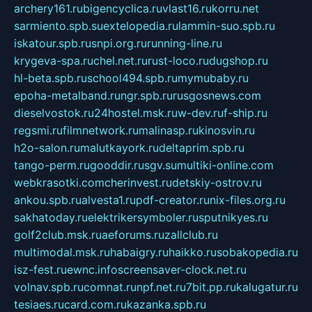
archery161.ru
bigencyclica.ru
vlast16.ru
korru.net
sarmiento.spb.su
extelopedia.ru
lammin-suo.spb.ru
iskatour.spb.ru
snpi.org.ru
running-line.ru
krygeva-spa.ru
chel.net.ru
rust-loco.ru
dugshop.ru
hl-beta.spb.ru
school494.spb.ru
mymubaby.ru
epoha-metalband.ru
ngr.spb.ru
rusgosnews.com
dieselvostok.ru
24hostel.msk.ru
w-dev.ru
f-ship.ru
regsmi.ru
filmnetwork.ru
malinasp.ru
kinosvin.ru
h2o-salon.ru
malutkayork.ru
deltaprim.spb.ru
tango-perm.ru
gooddir.ru
sgv.su
multiki-online.com
webkrasotki.com
cherinvest.ru
detskiy-ostrov.ru
ankou.spb.ru
alvesta1.ru
pdf-creator.ru
nix-files.org.ru
sakhatoday.ru
elektrikersymboler.ru
sputnikyes.ru
golf2club.msk.ru
aeforums.ru
zallclub.ru
multimodal.msk.ru
habaigry.ru
haikko.ru
sobakopedia.ru
isz-fest.ru
ewnc.info
screensaver-clock.net.ru
volnav.spb.ru
comnat.ru
npf.net.ru
7bit.pp.ru
kalugatur.ru
tesiaes.ru
card.com.ru
kazanka.spb.ru