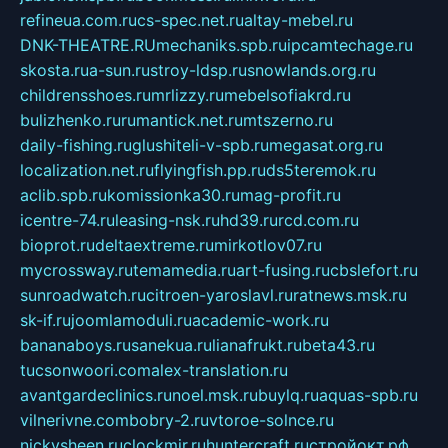
refineua.com.ru
cs-spec.net.ru
altay-mebel.ru
DNK-THEATRE.RU
mechaniks.spb.ru
ipcamtechage.ru
skosta.ru
a-sun.ru
stroy-ldsp.ru
snowlands.org.ru
childrensshoes.ru
mrlizzy.ru
mebelsofiakrd.ru
bulizhenko.ru
rumantick.net.ru
mtszerno.ru
daily-fishing.ru
glushiteli-v-spb.ru
megasat.org.ru
localization.net.ru
flyingfish.pp.ru
ds5teremok.ru
aclib.spb.ru
komissionka30.ru
mag-profit.ru
icentre-74.ru
leasing-nsk.ru
hd39.ru
rcd.com.ru
bioprot.ru
deltaextreme.ru
mirkotlov07.ru
mycrossway.ru
temamedia.ru
art-fusing.ru
cbslefort.ru
sunroadwatch.ru
citroen-yaroslavl.ru
ratnews.msk.ru
sk-if.ru
joomlamoduli.ru
academic-work.ru
bananaboys.ru
sanekua.ru
lianafrukt.ru
beta43.ru
tucsonwoori.com
alex-translation.ru
avantgardeclinics.ru
noel.msk.ru
buylq.ru
aquas-spb.ru
vilnerivne.com
bobry-2.ru
vtoroe-solnce.ru
nickysheen.ru
clockmir.ru
huntercraft.ru
стройокт.рф