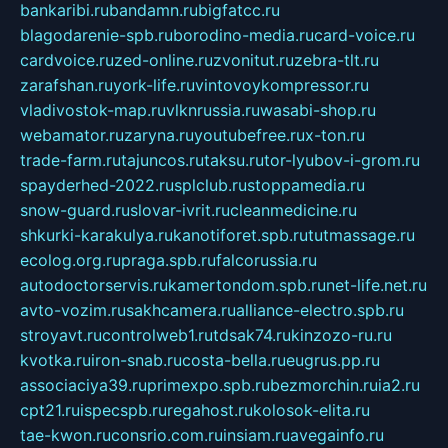
bankaribi.ru
bandamn.ru
bigfatcc.ru
blagodarenie-spb.ru
borodino-media.ru
card-voice.ru
cardvoice.ru
zed-online.ru
zvonitut.ru
zebra-tlt.ru
zarafshan.ru
york-life.ru
vintovoykompressor.ru
vladivostok-map.ru
vlknrussia.ru
wasabi-shop.ru
webamator.ru
zaryna.ru
youtubefree.ru
x-ton.ru
trade-farm.ru
tajuncos.ru
taksu.ru
tor-lyubov-i-grom.ru
spayderhed-2022.ru
splclub.ru
stoppamedia.ru
snow-guard.ru
slovar-ivrit.ru
cleanmedicine.ru
shkurki-karakulya.ru
kanotiforet.spb.ru
tutmassage.ru
ecolog.org.ru
praga.spb.ru
falcorussia.ru
autodoctorservis.ru
kamertondom.spb.ru
net-life.net.ru
avto-vozim.ru
sakhcamera.ru
alliance-electro.spb.ru
stroyavt.ru
controlweb1.ru
tdsak74.ru
kinzozo-ru.ru
kvotka.ru
iron-snab.ru
costa-bella.ru
eugrus.pp.ru
associaciya39.ru
primexpo.spb.ru
bezmorchin.ru
ia2.ru
cpt21.ru
ispecspb.ru
regahost.ru
kolosok-elita.ru
tae-kwon.ru
consrio.com.ru
insiam.ru
avegainfo.ru