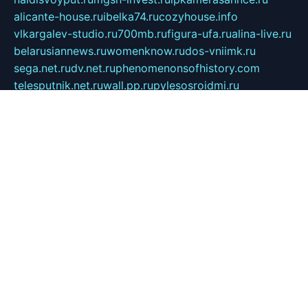
alicante-house.ru
ibelka74.ru
cozyhouse.info
vlkargalev-studio.ru
700mb.ru
figura-ufa.ru
alina-live.ru
belarusiannews.ru
womenknow.ru
dos-vniimk.ru
sega.net.ru
dv.net.ru
phenomenonsofhistory.com
telesputnik.net.ru
wall.pp.ru
pylesosroidmi.ru
gtc-clan.ru
cligs.ru
bibikazap.ru
popova.org.ru
netwhistler.spb.ru
bellvil.ru
bonzon.ru
iss-vladik.ru
defiparis.net.ru
las-gryzas.ru
amku.ru
electednews.spb.ru
feather.org.ru
spar72.ru
tankiigri.ru
dominus.com.ru
ibtree.ru
sanykool.pp.ru
unixlib.org.ru
menatep.spb.ru
gartenterrassen.ru
printeka.ru
skvozilka.com.ru
parkovka-pub.ru
lovemobi.ru
art-ru.ru
emulatorz.com.ru
alucomp.com.ru
tatforum.com.ru
alternativa-profi.ru
dermakler.ru
artsurvey.ru
aredir.ru
khimspas.ru
centr-maxi.ru
2018r.ru
bort-stomer-defort.ru
professional2.ru
gibsons.ru
artselena.ru
art-pilot.ru
ingredient.spb.ru