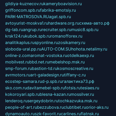
gildiya-kuznecov.ru
kameryboavision.ru
griffoncom.spb.ru
fabrika-emotsiy.ru
PARK-MATROSOVA.RU
agat.spb.ru
avtoyurist-moskva1.ru
hardware.org.ru
схема-авто.рф
dg-lab.ru
angrup.ru
recruiter.spb.ru
music8.spb.ru
krsk124.ru
kubok.spb.ru
romanofforex.ru
analitikaplus.ru
spyonline.ru
zosikamery.ru
sloboda-ural.pp.ru
AUTO-COM.SU
hohota.net
alimy.ru
online-z.com
aromat-vostoka.ru
otdelkaexp.ru
mobilvest.ru
bbd.net.ru
mebelshop.msk.ru
smp-forum.ru
bastion-td.ru
kosmoscreative.ru
avrmotors.ru
art-galadesign.ru
tiffany-c.ru
ecostep-samara.ru
d-p.spb.ru
галактика73.рф
sko.com.ru
davitamebel-spb.ru
fotsis.ru
tesiaes.ru
kokoroyari.spb.ru
blesna-kazan.ru
mossilver.ru
lenderoq.ru
sergeydobrin.ru
tochkazvuka.msk.ru
people-of-art.ru
bezzubova.ru
clubtibet.ru
orior-aks.ru
dynamoauto.ru
szk-favorit.ru
carlines.ru
flatnsk.ru