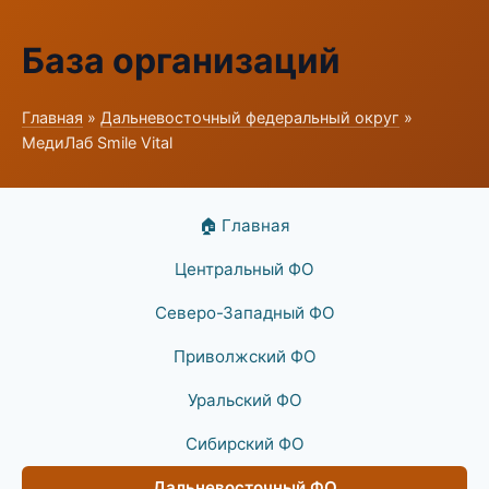
База организаций
Главная
»
Дальневосточный федеральный округ
»
МедиЛаб Smile Vital
🏠 Главная
Центральный ФО
Северо-Западный ФО
Приволжский ФО
Уральский ФО
Сибирский ФО
Дальневосточный ФО