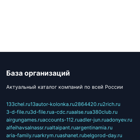
База организаций
Актуальный каталог компаний по всей России
133chel.ru
13autor-kolonka.ru
2864420.ru
2rich.ru
3-d-file.ru
3d-file.ru
a-cdc.ru
aalse.ru
a380club.ru
airgungames.ru
accounts-112.ru
adler-jun.ru
adonyev.ru
alfeihavsalnassr.ru
altaipant.ru
argentinamia.ru
aria-family.ru
arkrym.ru
ashanet.ru
belgorod-day.ru