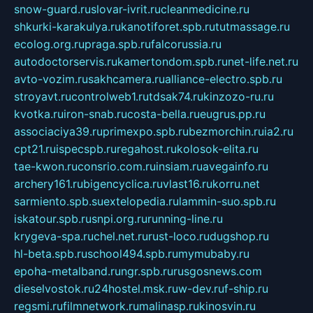
snow-guard.ru
slovar-ivrit.ru
cleanmedicine.ru
shkurki-karakulya.ru
kanotiforet.spb.ru
tutmassage.ru
ecolog.org.ru
praga.spb.ru
falcorussia.ru
autodoctorservis.ru
kamertondom.spb.ru
net-life.net.ru
avto-vozim.ru
sakhcamera.ru
alliance-electro.spb.ru
stroyavt.ru
controlweb1.ru
tdsak74.ru
kinzozo-ru.ru
kvotka.ru
iron-snab.ru
costa-bella.ru
eugrus.pp.ru
associaciya39.ru
primexpo.spb.ru
bezmorchin.ru
ia2.ru
cpt21.ru
ispecspb.ru
regahost.ru
kolosok-elita.ru
tae-kwon.ru
consrio.com.ru
insiam.ru
avegainfo.ru
archery161.ru
bigencyclica.ru
vlast16.ru
korru.net
sarmiento.spb.su
extelopedia.ru
lammin-suo.spb.ru
iskatour.spb.ru
snpi.org.ru
running-line.ru
krygeva-spa.ru
chel.net.ru
rust-loco.ru
dugshop.ru
hl-beta.spb.ru
school494.spb.ru
mymubaby.ru
epoha-metalband.ru
ngr.spb.ru
rusgosnews.com
dieselvostok.ru
24hostel.msk.ru
w-dev.ru
f-ship.ru
regsmi.ru
filmnetwork.ru
malinasp.ru
kinosvin.ru