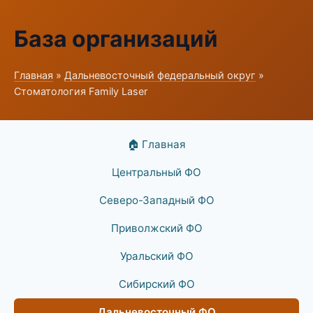
База организаций
Главная
»
Дальневосточный федеральный округ
»
Стоматология Family Laser
🏠 Главная
Центральный ФО
Северо-Западный ФО
Приволжский ФО
Уральский ФО
Сибирский ФО
Дальневосточный ФО