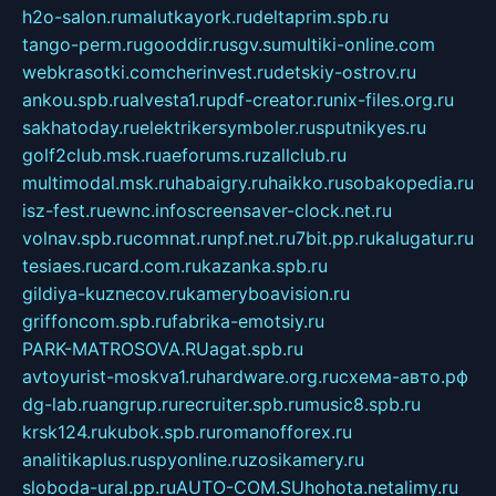
h2o-salon.ru
malutkayork.ru
deltaprim.spb.ru
tango-perm.ru
gooddir.ru
sgv.su
multiki-online.com
webkrasotki.com
cherinvest.ru
detskiy-ostrov.ru
ankou.spb.ru
alvesta1.ru
pdf-creator.ru
nix-files.org.ru
sakhatoday.ru
elektrikersymboler.ru
sputnikyes.ru
golf2club.msk.ru
aeforums.ru
zallclub.ru
multimodal.msk.ru
habaigry.ru
haikko.ru
sobakopedia.ru
isz-fest.ru
ewnc.info
screensaver-clock.net.ru
volnav.spb.ru
comnat.ru
npf.net.ru
7bit.pp.ru
kalugatur.ru
tesiaes.ru
card.com.ru
kazanka.spb.ru
gildiya-kuznecov.ru
kameryboavision.ru
griffoncom.spb.ru
fabrika-emotsiy.ru
PARK-MATROSOVA.RU
agat.spb.ru
avtoyurist-moskva1.ru
hardware.org.ru
схема-авто.рф
dg-lab.ru
angrup.ru
recruiter.spb.ru
music8.spb.ru
krsk124.ru
kubok.spb.ru
romanofforex.ru
analitikaplus.ru
spyonline.ru
zosikamery.ru
sloboda-ural.pp.ru
AUTO-COM.SU
hohota.net
alimy.ru