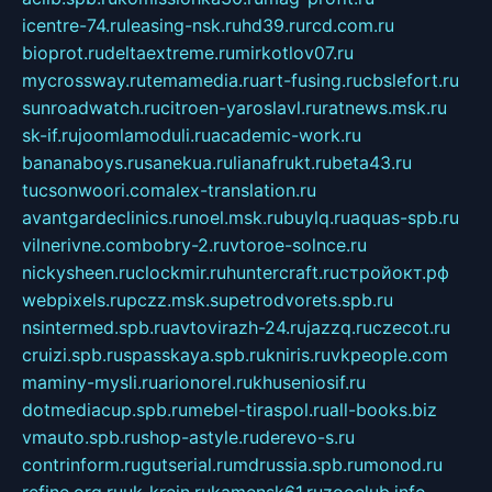
icentre-74.ru
leasing-nsk.ru
hd39.ru
rcd.com.ru
bioprot.ru
deltaextreme.ru
mirkotlov07.ru
mycrossway.ru
temamedia.ru
art-fusing.ru
cbslefort.ru
sunroadwatch.ru
citroen-yaroslavl.ru
ratnews.msk.ru
sk-if.ru
joomlamoduli.ru
academic-work.ru
bananaboys.ru
sanekua.ru
lianafrukt.ru
beta43.ru
tucsonwoori.com
alex-translation.ru
avantgardeclinics.ru
noel.msk.ru
buylq.ru
aquas-spb.ru
vilnerivne.com
bobry-2.ru
vtoroe-solnce.ru
nickysheen.ru
clockmir.ru
huntercraft.ru
стройокт.рф
webpixels.ru
pczz.msk.su
petrodvorets.spb.ru
nsintermed.spb.ru
avtovirazh-24.ru
jazzq.ru
czecot.ru
cruizi.spb.ru
spasskaya.spb.ru
kniris.ru
vkpeople.com
maminy-mysli.ru
arionorel.ru
khuseniosif.ru
dotmediacup.spb.ru
mebel-tiraspol.ru
all-books.biz
vmauto.spb.ru
shop-astyle.ru
derevo-s.ru
contrinform.ru
gutserial.ru
mdrussia.spb.ru
monod.ru
refine.org.ru
uk-krein.ru
kamensk61.ru
zooclub.info