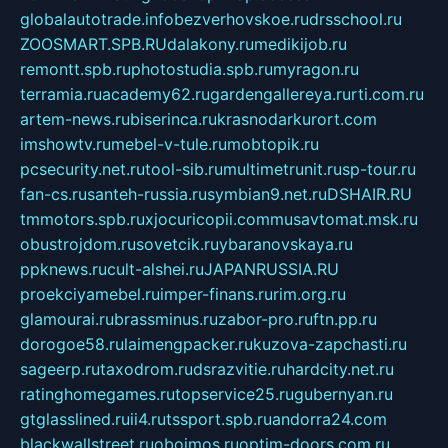
globalautotrade.info
bezverhovskoe.ru
drsschool.ru
ZOOSMART.SPB.RU
dalakony.ru
medikijob.ru
remontt.spb.ru
photostudia.spb.ru
myragon.ru
terramia.ru
academy62.ru
gardengallereya.ru
rti.com.ru
artem-news.ru
biserinca.ru
krasnodarkurort.com
imshowtv.ru
mebel-v-tule.ru
mobtopik.ru
pcsecurity.net.ru
tool-sib.ru
multimetrunit.ru
sp-tour.ru
fan-cs.ru
santeh-russia.ru
symbian9.net.ru
DSHAIR.RU
tmmotors.spb.ru
xjocuricopii.com
musavtomat.msk.ru
obustrojdom.ru
sovetcik.ru
ybaranovskaya.ru
ppknews.ru
cult-alshei.ru
JAPANRUSSIA.RU
proekciyamebel.ru
imper-finans.ru
rim.org.ru
glamourai.ru
brassminus.ru
zabor-pro.ru
ftn.pp.ru
dorogoe58.ru
laimengpacker.ru
kuzova-zapchasti.ru
sageerp.ru
taxodrom.ru
dsrazvitie.ru
hardcity.net.ru
ratinghomegames.ru
topservice25.ru
gubernyan.ru
gtglasslined.ru
ii4.ru
tssport.spb.ru
andorra24.com
blackwallstreet.ru
oboimos.ru
optim-doors.com.ru