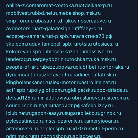
online-z.com
aromat-vostoka.ru
otdelkaexp.ru
mobilvest.ru
bbd.net.ru
mebelshop.msk.ru
smp-forum.ru
bastion-td.ru
kosmoscreative.ru
avrmotors.ru
art-galadesign.ru
tiffany-c.ru
ecostep-samara.ru
d-p.spb.ru
галактика73.рф
sko.com.ru
davitamebel-spb.ru
fotsis.ru
tesiaes.ru
kokoroyari.spb.ru
blesna-kazan.ru
mossilver.ru
lenderoq.ru
sergeydobrin.ru
tochkazvuka.msk.ru
people-of-art.ru
bezzubova.ru
clubtibet.ru
orior-aks.ru
dynamoauto.ru
szk-favorit.ru
carlines.ru
flatnsk.ru
kingbolenskaner.ru
alex-motor.ru
astroline.net.ru
act1.spb.ru
polyglot.com.ru
gidlipetsk.ru
ooo-driada.ru
detsad125.ru
mir-zdoroviya.ru
bruslanovo.ru
siterem.ru
council.spb.ru
лодкипатриот.рф
kafekolizey.ru
iclub.net.ru
gazon-easy.ru
sugarepilekb.ru
grinox.ru
pylesostineco.ru
msts-ozarenie.ru
kameryjooan.ru
artemovskij.ru
dopler.spb.ru
aid70.ru
metall-perm.ru
ndm.msk.ru
ratingzooshop.ru
apiaccess.ru