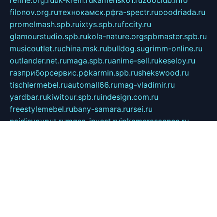
filonov.org.ru
технокамск.рф
ra-spectr.ru
ooodriada.ru
promelmash.spb.ru
ixtys.spb.ru
fccity.ru
glamourstudio.spb.ru
kola-nature.org
spbmaster.spb.ru
musicoutlet.ru
china.msk.ru
bulldog.su
grimm-online.ru
outlander.net.ru
maga.spb.ru
anime-sell.ru
keseloy.ru
газприборсервис.рф
karmin.spb.ru
shekswood.ru
tischlermebel.ru
automall66.ru
mag-vladimir.ru
yardbar.ru
kiwitour.spb.ru
indesign.com.ru
freestylemebel.ru
bany-samara.ru
rsei.ru
naidisvoyput.ru
mgsn-invest.ru
ipkamerasannce.ru
alicante-house.ru
ibelka74.ru
cozyhouse.info
vlkargalev-studio.ru
700mb.ru
figura-ufa.ru
alina-live.ru
belarusiannews.ru
womenknow.ru
dos-vniimk.ru
sega.net.ru
dv.net.ru
phenomenonsofhistory.com
telesputnik.net.ru
wall.pp.ru
pylesosroidmi.ru
gtc-clan.ru
cligs.ru
bibikazap.ru
popova.org.ru
netwhistler.spb.ru
bellvil.ru
bonzon.ru
iss-vladik.ru