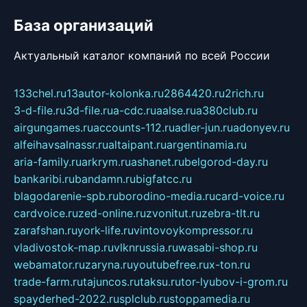
База организаций
Актуальный каталог компаний по всей России
133chel.ru
13autor-kolonka.ru
2864420.ru
2rich.ru
3-d-file.ru
3d-file.ru
a-cdc.ru
aalse.ru
a380club.ru
airgungames.ru
accounts-112.ru
adler-jun.ru
adonyev.ru
alfeihavsalnassr.ru
altaipant.ru
argentinamia.ru
aria-family.ru
arkrym.ru
ashanet.ru
belgorod-day.ru
bankaribi.ru
bandamn.ru
bigfatcc.ru
blagodarenie-spb.ru
borodino-media.ru
card-voice.ru
cardvoice.ru
zed-online.ru
zvonitut.ru
zebra-tlt.ru
zarafshan.ru
york-life.ru
vintovoykompressor.ru
vladivostok-map.ru
vlknrussia.ru
wasabi-shop.ru
webamator.ru
zaryna.ru
youtubefree.ru
x-ton.ru
trade-farm.ru
tajuncos.ru
taksu.ru
tor-lyubov-i-grom.ru
spayderhed-2022.ru
splclub.ru
stoppamedia.ru