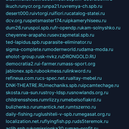
ikuch.ru
nycr.org.ru
npa21.ru
vremya-ch.spb.ru
desert000.ru
ivtorgi.ru
ifiori.ru
catalog-statei.ru
dcv.org.ru
spetsmaster174.ru
ipkameryhiseeu.ru
dum26.ru
ruspol.spb.ru
fr-opendp.ru
kam-solnyshko.ru
cheyenne-arapaho.ru
sevzapmetal.spb.ru
ted-lapidus.spb.ru
parasite-eliminator.ru
sigma-complete.ru
modernworld.ru
dama-moda.ru
eholot-group.ru
sk-nvkz.ru
DRONGOLD.RU
democratia2.ru
i-farmer.ru
mass-sport.org
jablonex.spb.ru
bookmess.ru
linkword.ru
refineua.com.ru
cs-spec.net.ru
altay-mebel.ru
DNK-THEATRE.RU
mechaniks.spb.ru
ipcamtechage.ru
skosta.ru
a-sun.ru
stroy-ldsp.ru
snowlands.org.ru
childrensshoes.ru
mrlizzy.ru
mebelsofiakrd.ru
bulizhenko.ru
rumantick.net.ru
mtszerno.ru
daily-fishing.ru
glushiteli-v-spb.ru
megasat.org.ru
localization.net.ru
flyingfish.pp.ru
ds5teremok.ru
aclib.spb.ru
komissionka30.ru
mag-profit.ru