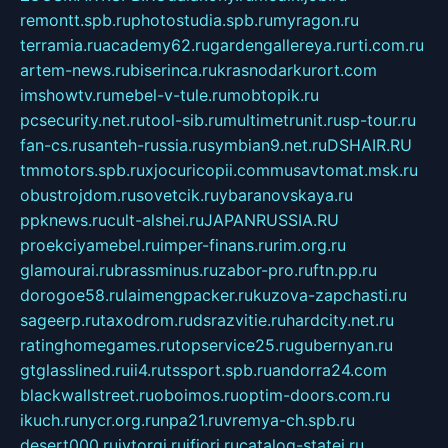
remontt.spb.ru
photostudia.spb.ru
myragon.ru
terramia.ru
academy62.ru
gardengallereya.ru
rti.com.ru
artem-news.ru
biserinca.ru
krasnodarkurort.com
imshowtv.ru
mebel-v-tule.ru
mobtopik.ru
pcsecurity.net.ru
tool-sib.ru
multimetrunit.ru
sp-tour.ru
fan-cs.ru
santeh-russia.ru
symbian9.net.ru
DSHAIR.RU
tmmotors.spb.ru
xjocuricopii.com
musavtomat.msk.ru
obustrojdom.ru
sovetcik.ru
ybaranovskaya.ru
ppknews.ru
cult-alshei.ru
JAPANRUSSIA.RU
proekciyamebel.ru
imper-finans.ru
rim.org.ru
glamourai.ru
brassminus.ru
zabor-pro.ru
ftn.pp.ru
dorogoe58.ru
laimengpacker.ru
kuzova-zapchasti.ru
sageerp.ru
taxodrom.ru
dsrazvitie.ru
hardcity.net.ru
ratinghomegames.ru
topservice25.ru
gubernyan.ru
gtglasslined.ru
ii4.ru
tssport.spb.ru
andorra24.com
blackwallstreet.ru
oboimos.ru
optim-doors.com.ru
ikuch.ru
nycr.org.ru
npa21.ru
vremya-ch.spb.ru
desert000.ru
ivtorgi.ru
ifiori.ru
catalog-statei.ru