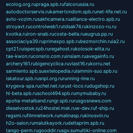
ecolog.org.ru
praga.spb.ru
falcorussia.ru
autodoctorservis.ru
kamertondom.spb.ru
net-life.net.ru
avto-vozim.ru
sakhcamera.ru
alliance-electro.spb.ru
stroyavt.ru
controlweb1.ru
tdsak74.ru
kinzozo-ru.ru
kvotka.ru
iron-snab.ru
costa-bella.ru
eugrus.pp.ru
associaciya39.ru
primexpo.spb.ru
bezmorchin.ru
ia2.ru
cpt21.ru
ispecspb.ru
regahost.ru
kolosok-elita.ru
tae-kwon.ru
consrio.com.ru
insiam.ru
avegainfo.ru
archery161.ru
bigencyclica.ru
vlast16.ru
korru.net
sarmiento.spb.su
extelopedia.ru
lammin-suo.spb.ru
iskatour.spb.ru
snpi.org.ru
running-line.ru
krygeva-spa.ru
chel.net.ru
rust-loco.ru
dugshop.ru
hl-beta.spb.ru
school494.spb.ru
mymubaby.ru
epoha-metalband.ru
ngr.spb.ru
rusgosnews.com
dieselvostok.ru
24hostel.msk.ru
w-dev.ru
f-ship.ru
regsmi.ru
filmnetwork.ru
malinasp.ru
kinosvin.ru
h2o-salon.ru
malutkayork.ru
deltaprim.spb.ru
tango-perm.ru
gooddir.ru
sgv.su
multiki-online.com