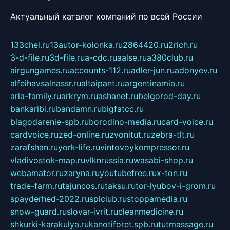
Актуальный каталог компаний по всей России
133chel.ru
13autor-kolonka.ru
2864420.ru
2rich.ru
3-d-file.ru
3d-file.ru
a-cdc.ru
aalse.ru
a380club.ru
airgungames.ru
accounts-112.ru
adler-jun.ru
adonyev.ru
alfeihavsalnassr.ru
altaipant.ru
argentinamia.ru
aria-family.ru
arkrym.ru
ashanet.ru
belgorod-day.ru
bankaribi.ru
bandamn.ru
bigfatcc.ru
blagodarenie-spb.ru
borodino-media.ru
card-voice.ru
cardvoice.ru
zed-online.ru
zvonitut.ru
zebra-tlt.ru
zarafshan.ru
york-life.ru
vintovoykompressor.ru
vladivostok-map.ru
vlknrussia.ru
wasabi-shop.ru
webamator.ru
zaryna.ru
youtubefree.ru
x-ton.ru
trade-farm.ru
tajuncos.ru
taksu.ru
tor-lyubov-i-grom.ru
spayderhed-2022.ru
splclub.ru
stoppamedia.ru
snow-guard.ru
slovar-ivrit.ru
cleanmedicine.ru
shkurki-karakulya.ru
kanotiforet.spb.ru
tutmassage.ru