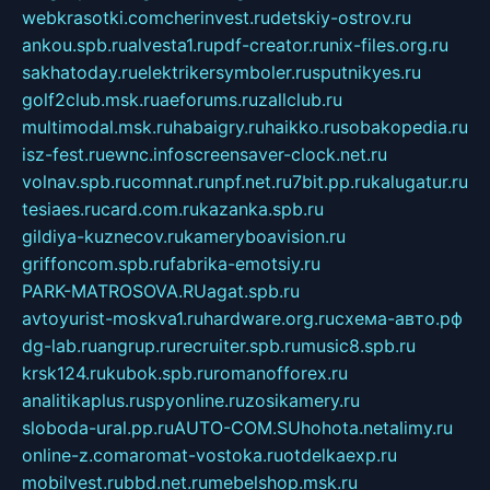
webkrasotki.com
cherinvest.ru
detskiy-ostrov.ru
ankou.spb.ru
alvesta1.ru
pdf-creator.ru
nix-files.org.ru
sakhatoday.ru
elektrikersymboler.ru
sputnikyes.ru
golf2club.msk.ru
aeforums.ru
zallclub.ru
multimodal.msk.ru
habaigry.ru
haikko.ru
sobakopedia.ru
isz-fest.ru
ewnc.info
screensaver-clock.net.ru
volnav.spb.ru
comnat.ru
npf.net.ru
7bit.pp.ru
kalugatur.ru
tesiaes.ru
card.com.ru
kazanka.spb.ru
gildiya-kuznecov.ru
kameryboavision.ru
griffoncom.spb.ru
fabrika-emotsiy.ru
PARK-MATROSOVA.RU
agat.spb.ru
avtoyurist-moskva1.ru
hardware.org.ru
схема-авто.рф
dg-lab.ru
angrup.ru
recruiter.spb.ru
music8.spb.ru
krsk124.ru
kubok.spb.ru
romanofforex.ru
analitikaplus.ru
spyonline.ru
zosikamery.ru
sloboda-ural.pp.ru
AUTO-COM.SU
hohota.net
alimy.ru
online-z.com
aromat-vostoka.ru
otdelkaexp.ru
mobilvest.ru
bbd.net.ru
mebelshop.msk.ru