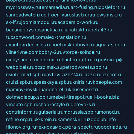
mycrossway.ru
temamedia.ru
art-fusing.ru
cbslefort.ru
sunroadwatch.ru
citroen-yaroslavl.ru
ratnews.msk.ru
sk-if.ru
joomlamoduli.ru
academic-work.ru
bananaboys.ru
sanekua.ru
lianafrukt.ru
beta43.ru
tucsonwoori.com
alex-translation.ru
avantgardeclinics.ru
noel.msk.ru
buylq.ru
aquas-spb.ru
vilnerivne.com
bobry-2.ru
vtoroe-solnce.ru
nickysheen.ru
clockmir.ru
huntercraft.ru
стройокт.рф
webpixels.ru
pczz.msk.su
petrodvorets.spb.ru
nsintermed.spb.ru
avtovirazh-24.ru
jazzq.ru
czecot.ru
cruizi.spb.ru
spasskaya.spb.ru
kniris.ru
vkpeople.com
maminy-mysli.ru
arionorel.ru
khuseniosif.ru
dotmediacup.spb.ru
mebel-tiraspol.ru
all-books.biz
vmauto.spb.ru
shop-astyle.ru
derevo-s.ru
contrinform.ru
gutserial.ru
mdrussia.spb.ru
monod.ru
refine.org.ru
uk-krein.ru
kamensk61.ru
zooclub.info
filonov.org.ru
технокамск.рф
ra-spectr.ru
ooodriada.ru