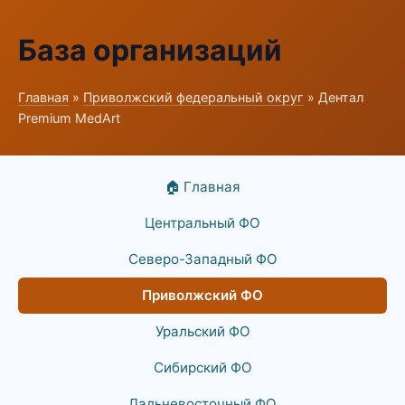
База организаций
Главная
»
Приволжский федеральный округ
» Дентал
Premium MedArt
🏠 Главная
Центральный ФО
Северо-Западный ФО
Приволжский ФО
Уральский ФО
Сибирский ФО
Дальневосточный ФО