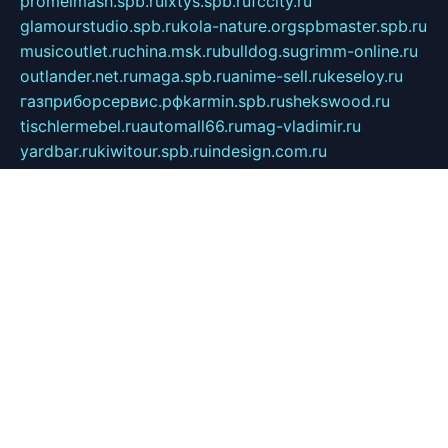
promelmash.spb.ru
ixtys.spb.ru
fccity.ru
glamourstudio.spb.ru
kola-nature.org
spbmaster.spb.ru
musicoutlet.ru
china.msk.ru
bulldog.su
grimm-online.ru
outlander.net.ru
maga.spb.ru
anime-sell.ru
keseloy.ru
газприборсервис.рф
karmin.spb.ru
shekswood.ru
tischlermebel.ru
automall66.ru
mag-vladimir.ru
yardbar.ru
kiwitour.spb.ru
indesign.com.ru
freestylemebel.ru
bany-samara.ru
rsei.ru
naidisvoyput.ru
mgsn-invest.ru
ipkamerasannce.ru
alicante-house.ru
ibelka74.ru
cozyhouse.info
vlkargalev-studio.ru
700mb.ru
figura-ufa.ru
alina-live.ru
belarusiannews.ru
womenknow.ru
dos-vniimk.ru
sega.net.ru
dv.net.ru
phenomenonsofhistory.com
telesputnik.net.ru
wall.pp.ru
pylesosroidmi.ru
gtc-clan.ru
cligs.ru
bibikazap.ru
popova.org.ru
netwhistler.spb.ru
bellvil.ru
bonzon.ru
iss-vladik.ru
defiparis.net.ru
las-gryzas.ru
amku.ru
electednews.spb.ru
feather.org.ru
spar72.ru
tankiigri.ru