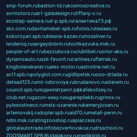
smp-forum.ru
bastion-td.ru
kosmoscreative.ru
avrmotors.ru
art-galadesign.ru
tiffany-c.ru
ecostep-samara.ru
d-p.spb.ru
галактика73.рф
sko.com.ru
davitamebel-spb.ru
fotsis.ru
tesiaes.ru
kokoroyari.spb.ru
blesna-kazan.ru
mossilver.ru
lenderoq.ru
sergeydobrin.ru
tochkazvuka.msk.ru
people-of-art.ru
bezzubova.ru
clubtibet.ru
orior-aks.ru
dynamoauto.ru
szk-favorit.ru
carlines.ru
flatnsk.ru
kingbolenskaner.ru
alex-motor.ru
astroline.net.ru
act1.spb.ru
polyglot.com.ru
gidlipetsk.ru
ooo-driada.ru
detsad125.ru
mir-zdoroviya.ru
bruslanovo.ru
siterem.ru
council.spb.ru
лодкипатриот.рф
kafekolizey.ru
iclub.net.ru
gazon-easy.ru
sugarepilekb.ru
grinox.ru
pylesostineco.ru
msts-ozarenie.ru
kameryjooan.ru
artemovskij.ru
dopler.spb.ru
aid70.ru
metall-perm.ru
ndm.msk.ru
ratingzooshop.ru
apiaccess.ru
globalautotrade.info
bezverhovskoe.ru
drsschool.ru
ZOOSMART.SPB.RU
dalakony.ru
medikijob.ru