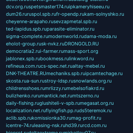
dcv.org.ru
spetsmaster174.ru
ipkameryhiseeu.ru
dum26.ru
ruspol.spb.ru
fr-opendp.ru
kam-solnyshko.ru
cheyenne-arapaho.ru
sevzapmetal.spb.ru
ted-lapidus.spb.ru
parasite-eliminator.ru
sigma-complete.ru
modernworld.ru
dama-moda.ru
eholot-group.ru
sk-nvkz.ru
DRONGOLD.RU
democratia2.ru
i-farmer.ru
mass-sport.org
jablonex.spb.ru
bookmess.ru
linkword.ru
refineua.com.ru
cs-spec.net.ru
altay-mebel.ru
DNK-THEATRE.RU
mechaniks.spb.ru
ipcamtechage.ru
skosta.ru
a-sun.ru
stroy-ldsp.ru
snowlands.org.ru
childrensshoes.ru
mrlizzy.ru
mebelsofiakrd.ru
bulizhenko.ru
rumantick.net.ru
mtszerno.ru
daily-fishing.ru
glushiteli-v-spb.ru
megasat.org.ru
localization.net.ru
flyingfish.pp.ru
ds5teremok.ru
aclib.spb.ru
komissionka30.ru
mag-profit.ru
icentre-74.ru
leasing-nsk.ru
hd39.ru
rcd.com.ru
bioprot.ru
deltaextreme.ru
mirkotlov07.ru