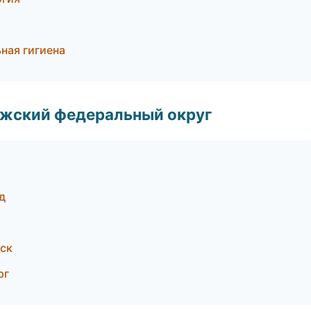
ная гигиена
лжский федеральный округ
д
вск
рг