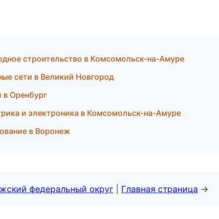
одное строительство в Комсомольск-на-Амуре
рные сети в Великий Новгород
и в Оренбург
трика и электроника в Комсомольск-на-Амуре
рование в Воронеж
лжский федеральный округ
|
Главная страница
→