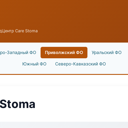
дЦентр Care Stoma
ро-Западный ФО
Приволжский ФО
Уральский ФО
Южный ФО
Северо-Кавказский ФО
 Stoma