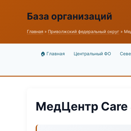
База организаций
Главная
»
Приволжский федеральный округ
» Ме
🏠 Главная
Центральный ФО
Севе
МедЦентр Care