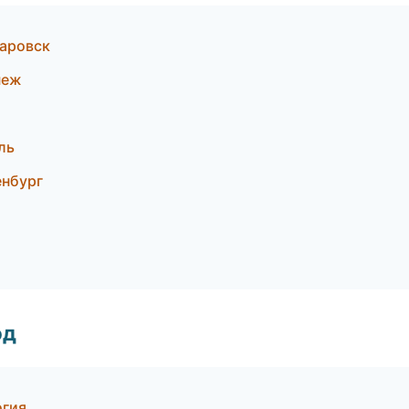
баровск
неж
ль
енбург
од
огия