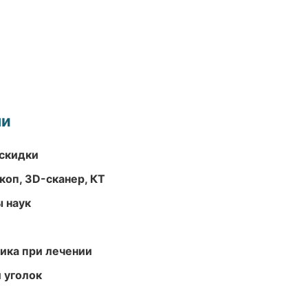
ми
скидки
оп, 3D-сканер, КТ
ы наук
тика при лечении
 уголок