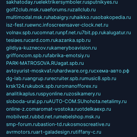
sakhatoday.ru
elektrikersymboler.ru
sputnikyes.ru
golf2club.msk.ru
aeforums.ru
zallclub.ru
multimodal.msk.ru
habaigry.ru
haikko.ru
sobakopedia.ru
isz-fest.ru
ewnc.info
screensaver-clock.net.ru
volnav.spb.ru
comnat.ru
npf.net.ru
7bit.pp.ru
kalugatur.ru
tesiaes.ru
card.com.ru
kazanka.spb.ru
gildiya-kuznecov.ru
kameryboavision.ru
griffoncom.spb.ru
fabrika-emotsiy.ru
PARK-MATROSOVA.RU
agat.spb.ru
avtoyurist-moskva1.ru
hardware.org.ru
схема-авто.рф
dg-lab.ru
angrup.ru
recruiter.spb.ru
music8.spb.ru
krsk124.ru
kubok.spb.ru
romanofforex.ru
analitikaplus.ru
spyonline.ru
zosikamery.ru
sloboda-ural.pp.ru
AUTO-COM.SU
hohota.net
alimy.ru
online-z.com
aromat-vostoka.ru
otdelkaexp.ru
mobilvest.ru
bbd.net.ru
mebelshop.msk.ru
smp-forum.ru
bastion-td.ru
kosmoscreative.ru
avrmotors.ru
art-galadesign.ru
tiffany-c.ru