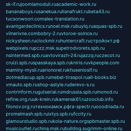
sk-if.ru
joomlamoduli.ru
academic-work.ru
bananaboys.ru
sanekua.ru
lianafrukt.ru
beta43.ru
tucsonwoori.com
alex-translation.ru
avantgardeclinics.ru
noel.msk.ru
buylq.ru
aquas-spb.ru
vilnerivne.com
bobry-2.ru
vtoroe-solnce.ru
nickysheen.ru
clockmir.ru
huntercraft.ru
стройокт.рф
webpixels.ru
pczz.msk.su
petrodvorets.spb.ru
nsintermed.spb.ru
avtovirazh-24.ru
jazzq.ru
czecot.ru
cruizi.spb.ru
spasskaya.spb.ru
kniris.ru
vkpeople.com
maminy-mysli.ru
arionorel.ru
khuseniosif.ru
dotmediacup.spb.ru
mebel-tiraspol.ru
all-books.biz
vmauto.spb.ru
shop-astyle.ru
derevo-s.ru
contrinform.ru
gutserial.ru
mdrussia.spb.ru
monod.ru
refine.org.ru
uk-krein.ru
kamensk61.ru
zooclub.info
filonov.org.ru
технокамск.рф
ra-spectr.ru
ooodriada.ru
promelmash.spb.ru
ixtys.spb.ru
fccity.ru
glamourstudio.spb.ru
kola-nature.org
spbmaster.spb.ru
musicoutlet.ru
china.msk.ru
bulldog.su
grimm-online.ru