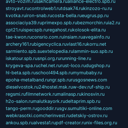
avto-vozim.ru
sakhcamera.ru
alliance-electro.spb.ru
stroyavt.ru
controlweb1.ru
tdsak74.ru
kinzozo-ru.ru
kvotka.ru
iron-snab.ru
costa-bella.ru
eugrus.pp.ru
associaciya39.ru
primexpo.spb.ru
bezmorchin.ru
ia2.ru
cpt21.ru
ispecspb.ru
regahost.ru
kolosok-elita.ru
tae-kwon.ru
consrio.com.ru
insiam.ru
avegainfo.ru
archery161.ru
bigencyclica.ru
vlast16.ru
korru.net
sarmiento.spb.su
extelopedia.ru
lammin-suo.spb.ru
iskatour.spb.ru
snpi.org.ru
running-line.ru
krygeva-spa.ru
chel.net.ru
rust-loco.ru
dugshop.ru
hl-beta.spb.ru
school494.spb.ru
mymubaby.ru
epoha-metalband.ru
ngr.spb.ru
rusgosnews.com
dieselvostok.ru
24hostel.msk.ru
w-dev.ru
f-ship.ru
regsmi.ru
filmnetwork.ru
malinasp.ru
kinosvin.ru
h2o-salon.ru
malutkayork.ru
deltaprim.spb.ru
tango-perm.ru
gooddir.ru
sgv.su
multiki-online.com
webkrasotki.com
cherinvest.ru
detskiy-ostrov.ru
ankou.spb.ru
alvesta1.ru
pdf-creator.ru
nix-files.org.ru