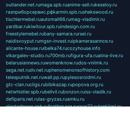
outlander.net.ru
maga.spb.ru
anime-sell.ru
keseloy.ru
газприборсервис.рф
karmin.spb.ru
shekswood.ru
tischlermebel.ru
automall66.ru
mag-vladimir.ru
yardbar.ru
kiwitour.spb.ru
indesign.com.ru
freestylemebel.ru
bany-samara.ru
rsei.ru
naidisvoyput.ru
mgsn-invest.ru
ipkamerasannce.ru
alicante-house.ru
ibelka74.ru
cozyhouse.info
vlkargalev-studio.ru
700mb.ru
figura-ufa.ru
alina-live.ru
belarusiannews.ru
womenknow.ru
dos-vniimk.ru
sega.net.ru
dv.net.ru
phenomenonsofhistory.com
telesputnik.net.ru
wall.pp.ru
pylesosroidmi.ru
gtc-clan.ru
cligs.ru
bibikazap.ru
popova.org.ru
netwhistler.spb.ru
bellvil.ru
bonzon.ru
iss-vladik.ru
defiparis.net.ru
las-gryzas.ru
amku.ru
electednews.spb.ru
feather.org.ru
spar72.ru
tankiigri.ru
dominus.com.ru
ibtree.ru
sanykool.pp.ru
unixlib.org.ru
menatep.spb.ru
gartenterrassen.ru
printeka.ru
skvozilka.com.ru
parkovka-pub.ru
lovemobi.ru
art-ru.ru