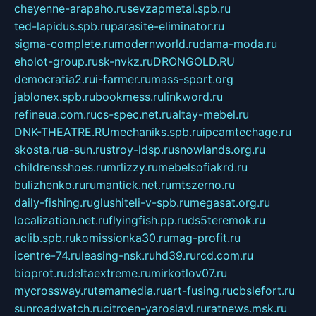
cheyenne-arapaho.ru
sevzapmetal.spb.ru
ted-lapidus.spb.ru
parasite-eliminator.ru
sigma-complete.ru
modernworld.ru
dama-moda.ru
eholot-group.ru
sk-nvkz.ru
DRONGOLD.RU
democratia2.ru
i-farmer.ru
mass-sport.org
jablonex.spb.ru
bookmess.ru
linkword.ru
refineua.com.ru
cs-spec.net.ru
altay-mebel.ru
DNK-THEATRE.RU
mechaniks.spb.ru
ipcamtechage.ru
skosta.ru
a-sun.ru
stroy-ldsp.ru
snowlands.org.ru
childrensshoes.ru
mrlizzy.ru
mebelsofiakrd.ru
bulizhenko.ru
rumantick.net.ru
mtszerno.ru
daily-fishing.ru
glushiteli-v-spb.ru
megasat.org.ru
localization.net.ru
flyingfish.pp.ru
ds5teremok.ru
aclib.spb.ru
komissionka30.ru
mag-profit.ru
icentre-74.ru
leasing-nsk.ru
hd39.ru
rcd.com.ru
bioprot.ru
deltaextreme.ru
mirkotlov07.ru
mycrossway.ru
temamedia.ru
art-fusing.ru
cbslefort.ru
sunroadwatch.ru
citroen-yaroslavl.ru
ratnews.msk.ru