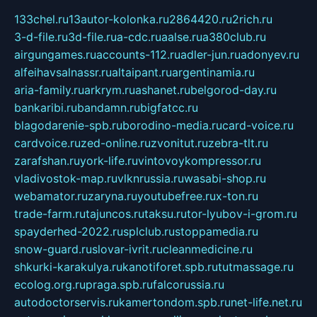
133chel.ru
13autor-kolonka.ru
2864420.ru
2rich.ru
3-d-file.ru
3d-file.ru
a-cdc.ru
aalse.ru
a380club.ru
airgungames.ru
accounts-112.ru
adler-jun.ru
adonyev.ru
alfeihavsalnassr.ru
altaipant.ru
argentinamia.ru
aria-family.ru
arkrym.ru
ashanet.ru
belgorod-day.ru
bankaribi.ru
bandamn.ru
bigfatcc.ru
blagodarenie-spb.ru
borodino-media.ru
card-voice.ru
cardvoice.ru
zed-online.ru
zvonitut.ru
zebra-tlt.ru
zarafshan.ru
york-life.ru
vintovoykompressor.ru
vladivostok-map.ru
vlknrussia.ru
wasabi-shop.ru
webamator.ru
zaryna.ru
youtubefree.ru
x-ton.ru
trade-farm.ru
tajuncos.ru
taksu.ru
tor-lyubov-i-grom.ru
spayderhed-2022.ru
splclub.ru
stoppamedia.ru
snow-guard.ru
slovar-ivrit.ru
cleanmedicine.ru
shkurki-karakulya.ru
kanotiforet.spb.ru
tutmassage.ru
ecolog.org.ru
praga.spb.ru
falcorussia.ru
autodoctorservis.ru
kamertondom.spb.ru
net-life.net.ru