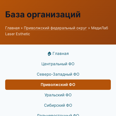
База организаций
Главная
»
Приволжский федеральный округ
» МедиЛаб
Laser Esthetic
🏠 Главная
Центральный ФО
Северо-Западный ФО
Приволжский ФО
Уральский ФО
Сибирский ФО
Дальневосточный ФО