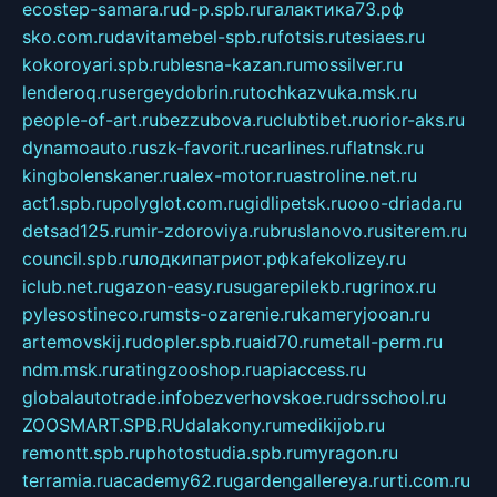
ecostep-samara.ru
d-p.spb.ru
галактика73.рф
sko.com.ru
davitamebel-spb.ru
fotsis.ru
tesiaes.ru
kokoroyari.spb.ru
blesna-kazan.ru
mossilver.ru
lenderoq.ru
sergeydobrin.ru
tochkazvuka.msk.ru
people-of-art.ru
bezzubova.ru
clubtibet.ru
orior-aks.ru
dynamoauto.ru
szk-favorit.ru
carlines.ru
flatnsk.ru
kingbolenskaner.ru
alex-motor.ru
astroline.net.ru
act1.spb.ru
polyglot.com.ru
gidlipetsk.ru
ooo-driada.ru
detsad125.ru
mir-zdoroviya.ru
bruslanovo.ru
siterem.ru
council.spb.ru
лодкипатриот.рф
kafekolizey.ru
iclub.net.ru
gazon-easy.ru
sugarepilekb.ru
grinox.ru
pylesostineco.ru
msts-ozarenie.ru
kameryjooan.ru
artemovskij.ru
dopler.spb.ru
aid70.ru
metall-perm.ru
ndm.msk.ru
ratingzooshop.ru
apiaccess.ru
globalautotrade.info
bezverhovskoe.ru
drsschool.ru
ZOOSMART.SPB.RU
dalakony.ru
medikijob.ru
remontt.spb.ru
photostudia.spb.ru
myragon.ru
terramia.ru
academy62.ru
gardengallereya.ru
rti.com.ru