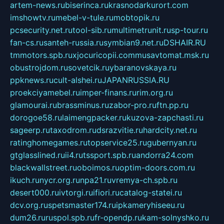
artem-news.ru
biserinca.ru
krasnodarkurort.com
imshowtv.ru
mebel-v-tule.ru
mobtopik.ru
pcsecurity.net.ru
tool-sib.ru
multimetrunit.ru
sp-tour.ru
fan-cs.ru
santeh-russia.ru
symbian9.net.ru
DSHAIR.RU
tmmotors.spb.ru
xjocuricopii.com
musavtomat.msk.ru
obustrojdom.ru
sovetcik.ru
ybaranovskaya.ru
ppknews.ru
cult-alshei.ru
JAPANRUSSIA.RU
proekciyamebel.ru
imper-finans.ru
rim.org.ru
glamourai.ru
brassminus.ru
zabor-pro.ru
ftn.pp.ru
dorogoe58.ru
laimengpacker.ru
kuzova-zapchasti.ru
sageerp.ru
taxodrom.ru
dsrazvitie.ru
hardcity.net.ru
ratinghomegames.ru
topservice25.ru
gubernyan.ru
gtglasslined.ru
ii4.ru
tssport.spb.ru
andorra24.com
blackwallstreet.ru
oboimos.ru
optim-doors.com.ru
ikuch.ru
nycr.org.ru
npa21.ru
vremya-ch.spb.ru
desert000.ru
ivtorgi.ru
ifiori.ru
catalog-statei.ru
dcv.org.ru
spetsmaster174.ru
ipkameryhiseeu.ru
dum26.ru
ruspol.spb.ru
fr-opendp.ru
kam-solnyshko.ru