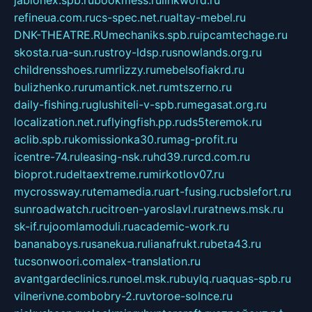
refineua.com.ru
cs-spec.net.ru
altay-mebel.ru
DNK-THEATRE.RU
mechaniks.spb.ru
ipcamtechage.ru
skosta.ru
a-sun.ru
stroy-ldsp.ru
snowlands.org.ru
childrensshoes.ru
mrlizzy.ru
mebelsofiakrd.ru
bulizhenko.ru
rumantick.net.ru
mtszerno.ru
daily-fishing.ru
glushiteli-v-spb.ru
megasat.org.ru
localization.net.ru
flyingfish.pp.ru
ds5teremok.ru
aclib.spb.ru
komissionka30.ru
mag-profit.ru
icentre-74.ru
leasing-nsk.ru
hd39.ru
rcd.com.ru
bioprot.ru
deltaextreme.ru
mirkotlov07.ru
mycrossway.ru
temamedia.ru
art-fusing.ru
cbslefort.ru
sunroadwatch.ru
citroen-yaroslavl.ru
ratnews.msk.ru
sk-if.ru
joomlamoduli.ru
academic-work.ru
bananaboys.ru
sanekua.ru
lianafrukt.ru
beta43.ru
tucsonwoori.com
alex-translation.ru
avantgardeclinics.ru
noel.msk.ru
buylq.ru
aquas-spb.ru
vilnerivne.com
bobry-2.ru
vtoroe-solnce.ru