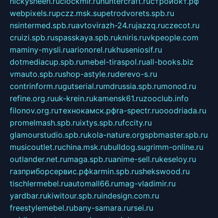
nickysheen.ru
clockmir.ru
huntercraft.ru
стройокт.рф
webpixels.ru
pczz.msk.su
petrodvorets.spb.ru
nsintermed.spb.ru
avtovirazh-24.ru
jazzq.ru
czecot.ru
cruizi.spb.ru
spasskaya.spb.ru
kniris.ru
vkpeople.com
maminy-mysli.ru
arionorel.ru
khuseniosif.ru
dotmediacup.spb.ru
mebel-tiraspol.ru
all-books.biz
vmauto.spb.ru
shop-astyle.ru
derevo-s.ru
contrinform.ru
gutserial.ru
mdrussia.spb.ru
monod.ru
refine.org.ru
uk-krein.ru
kamensk61.ru
zooclub.info
filonov.org.ru
технокамск.рф
ra-spectr.ru
ooodriada.ru
promelmash.spb.ru
ixtys.spb.ru
fccity.ru
glamourstudio.spb.ru
kola-nature.org
spbmaster.spb.ru
musicoutlet.ru
china.msk.ru
bulldog.su
grimm-online.ru
outlander.net.ru
maga.spb.ru
anime-sell.ru
keseloy.ru
газприборсервис.рф
karmin.spb.ru
shekswood.ru
tischlermebel.ru
automall66.ru
mag-vladimir.ru
yardbar.ru
kiwitour.spb.ru
indesign.com.ru
freestylemebel.ru
bany-samara.ru
rsei.ru