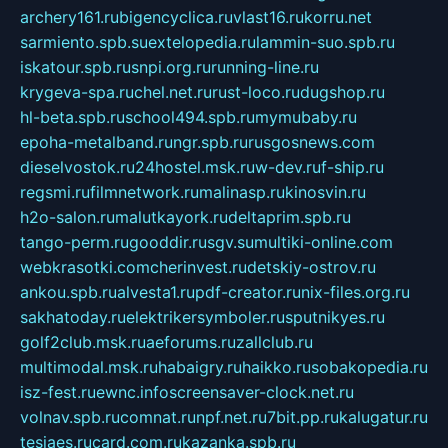
archery161.ru
bigencyclica.ru
vlast16.ru
korru.net
sarmiento.spb.su
extelopedia.ru
lammin-suo.spb.ru
iskatour.spb.ru
snpi.org.ru
running-line.ru
krygeva-spa.ru
chel.net.ru
rust-loco.ru
dugshop.ru
hl-beta.spb.ru
school494.spb.ru
mymubaby.ru
epoha-metalband.ru
ngr.spb.ru
rusgosnews.com
dieselvostok.ru
24hostel.msk.ru
w-dev.ru
f-ship.ru
regsmi.ru
filmnetwork.ru
malinasp.ru
kinosvin.ru
h2o-salon.ru
malutkayork.ru
deltaprim.spb.ru
tango-perm.ru
gooddir.ru
sgv.su
multiki-online.com
webkrasotki.com
cherinvest.ru
detskiy-ostrov.ru
ankou.spb.ru
alvesta1.ru
pdf-creator.ru
nix-files.org.ru
sakhatoday.ru
elektrikersymboler.ru
sputnikyes.ru
golf2club.msk.ru
aeforums.ru
zallclub.ru
multimodal.msk.ru
habaigry.ru
haikko.ru
sobakopedia.ru
isz-fest.ru
ewnc.info
screensaver-clock.net.ru
volnav.spb.ru
comnat.ru
npf.net.ru
7bit.pp.ru
kalugatur.ru
tesiaes.ru
card.com.ru
kazanka.spb.ru