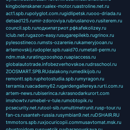
kingbolenskaner.ru
alex-motor.ru
astroline.net.ru
act1.spb.ru
polyglot.com.ru
gidlipetsk.ru
ooo-driada.ru
detsad125.ru
mir-zdoroviya.ru
bruslanovo.ru
siterem.ru
council.spb.ru
лодкипатриот.рф
kafekolizey.ru
iclub.net.ru
gazon-easy.ru
sugarepilekb.ru
grinox.ru
pylesostineco.ru
msts-ozarenie.ru
kameryjooan.ru
artemovskij.ru
dopler.spb.ru
aid70.ru
metall-perm.ru
ndm.msk.ru
ratingzooshop.ru
apiaccess.ru
globalautotrade.info
bezverhovskoe.ru
drsschool.ru
ZOOSMART.SPB.RU
dalakony.ru
medikijob.ru
remontt.spb.ru
photostudia.spb.ru
myragon.ru
terramia.ru
academy62.ru
gardengallereya.ru
rti.com.ru
artem-news.ru
biserinca.ru
krasnodarkurort.com
imshowtv.ru
mebel-v-tule.ru
mobtopik.ru
pcsecurity.net.ru
tool-sib.ru
multimetrunit.ru
sp-tour.ru
fan-cs.ru
santeh-russia.ru
symbian9.net.ru
DSHAIR.RU
tmmotors.spb.ru
xjocuricopii.com
musavtomat.msk.ru
obustrojdom.ru
sovetcik.ru
ybaranovskaya.ru