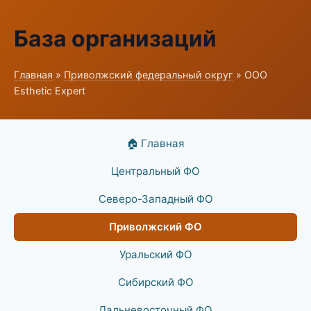
База организаций
Главная
»
Приволжский федеральный округ
» ООО
Esthetic Expert
🏠 Главная
Центральный ФО
Северо-Западный ФО
Приволжский ФО
Уральский ФО
Сибирский ФО
Дальневосточный ФО