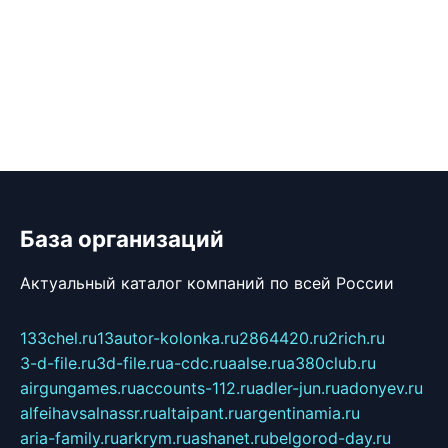
База организаций
Актуальный каталог компаний по всей России
133chel.ru
13autor-kolonka.ru
2864420.ru
2rich.ru
3-d-file.ru
3d-file.ru
a-cdc.ru
aalse.ru
a380club.ru
airgungames.ru
accounts-112.ru
adler-jun.ru
adonyev.ru
alfeihavsalnassr.ru
altaipant.ru
argentinamia.ru
aria-family.ru
arkrym.ru
ashanet.ru
belgorod-day.ru