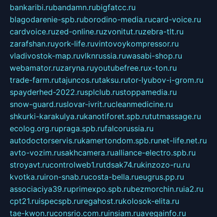
bankaribi.ru
bandamn.ru
bigfatcc.ru
blagodarenie-spb.ru
borodino-media.ru
card-voice.ru
cardvoice.ru
zed-online.ru
zvonitut.ru
zebra-tlt.ru
zarafshan.ru
york-life.ru
vintovoykompressor.ru
vladivostok-map.ru
vlknrussia.ru
wasabi-shop.ru
webamator.ru
zaryna.ru
youtubefree.ru
x-ton.ru
trade-farm.ru
tajuncos.ru
taksu.ru
tor-lyubov-i-grom.ru
spayderhed-2022.ru
splclub.ru
stoppamedia.ru
snow-guard.ru
slovar-ivrit.ru
cleanmedicine.ru
shkurki-karakulya.ru
kanotiforet.spb.ru
tutmassage.ru
ecolog.org.ru
praga.spb.ru
falcorussia.ru
autodoctorservis.ru
kamertondom.spb.ru
net-life.net.ru
avto-vozim.ru
sakhcamera.ru
alliance-electro.spb.ru
stroyavt.ru
controlweb1.ru
tdsak74.ru
kinzozo-ru.ru
kvotka.ru
iron-snab.ru
costa-bella.ru
eugrus.pp.ru
associaciya39.ru
primexpo.spb.ru
bezmorchin.ru
ia2.ru
cpt21.ru
ispecspb.ru
regahost.ru
kolosok-elita.ru
tae-kwon.ru
consrio.com.ru
insiam.ru
avegainfo.ru