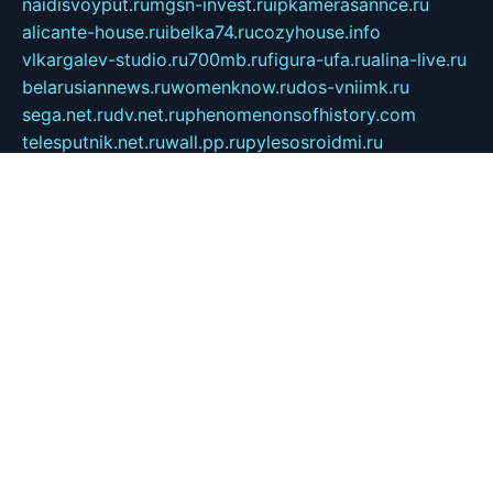
naidisvoyput.ru
mgsn-invest.ru
ipkamerasannce.ru
alicante-house.ru
ibelka74.ru
cozyhouse.info
vlkargalev-studio.ru
700mb.ru
figura-ufa.ru
alina-live.ru
belarusiannews.ru
womenknow.ru
dos-vniimk.ru
sega.net.ru
dv.net.ru
phenomenonsofhistory.com
telesputnik.net.ru
wall.pp.ru
pylesosroidmi.ru
gtc-clan.ru
cligs.ru
bibikazap.ru
popova.org.ru
netwhistler.spb.ru
bellvil.ru
bonzon.ru
iss-vladik.ru
defiparis.net.ru
las-gryzas.ru
amku.ru
electednews.spb.ru
feather.org.ru
spar72.ru
tankiigri.ru
dominus.com.ru
ibtree.ru
sanykool.pp.ru
unixlib.org.ru
menatep.spb.ru
gartenterrassen.ru
printeka.ru
skvozilka.com.ru
parkovka-pub.ru
lovemobi.ru
art-ru.ru
emulatorz.com.ru
alucomp.com.ru
tatforum.com.ru
alternativa-profi.ru
dermakler.ru
artsurvey.ru
aredir.ru
khimspas.ru
centr-maxi.ru
2018r.ru
bort-stomer-defort.ru
professional2.ru
gibsons.ru
artselena.ru
art-pilot.ru
ingredient.spb.ru