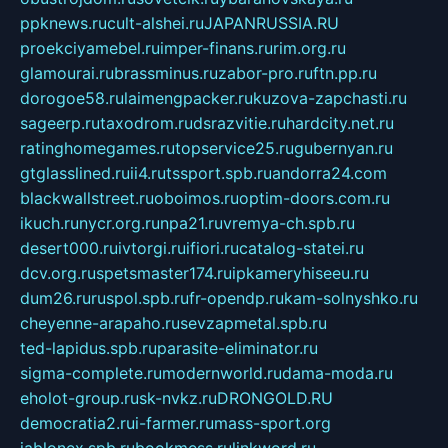
ppknews.ru
cult-alshei.ru
JAPANRUSSIA.RU
proekciyamebel.ru
imper-finans.ru
rim.org.ru
glamourai.ru
brassminus.ru
zabor-pro.ru
ftn.pp.ru
dorogoe58.ru
laimengpacker.ru
kuzova-zapchasti.ru
sageerp.ru
taxodrom.ru
dsrazvitie.ru
hardcity.net.ru
ratinghomegames.ru
topservice25.ru
gubernyan.ru
gtglasslined.ru
ii4.ru
tssport.spb.ru
andorra24.com
blackwallstreet.ru
oboimos.ru
optim-doors.com.ru
ikuch.ru
nycr.org.ru
npa21.ru
vremya-ch.spb.ru
desert000.ru
ivtorgi.ru
ifiori.ru
catalog-statei.ru
dcv.org.ru
spetsmaster174.ru
ipkameryhiseeu.ru
dum26.ru
ruspol.spb.ru
fr-opendp.ru
kam-solnyshko.ru
cheyenne-arapaho.ru
sevzapmetal.spb.ru
ted-lapidus.spb.ru
parasite-eliminator.ru
sigma-complete.ru
modernworld.ru
dama-moda.ru
eholot-group.ru
sk-nvkz.ru
DRONGOLD.RU
democratia2.ru
i-farmer.ru
mass-sport.org
jablonex.spb.ru
bookmess.ru
linkword.ru