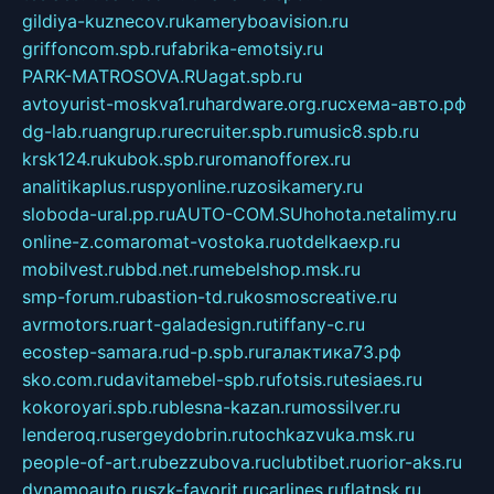
gildiya-kuznecov.ru
kameryboavision.ru
griffoncom.spb.ru
fabrika-emotsiy.ru
PARK-MATROSOVA.RU
agat.spb.ru
avtoyurist-moskva1.ru
hardware.org.ru
схема-авто.рф
dg-lab.ru
angrup.ru
recruiter.spb.ru
music8.spb.ru
krsk124.ru
kubok.spb.ru
romanofforex.ru
analitikaplus.ru
spyonline.ru
zosikamery.ru
sloboda-ural.pp.ru
AUTO-COM.SU
hohota.net
alimy.ru
online-z.com
aromat-vostoka.ru
otdelkaexp.ru
mobilvest.ru
bbd.net.ru
mebelshop.msk.ru
smp-forum.ru
bastion-td.ru
kosmoscreative.ru
avrmotors.ru
art-galadesign.ru
tiffany-c.ru
ecostep-samara.ru
d-p.spb.ru
галактика73.рф
sko.com.ru
davitamebel-spb.ru
fotsis.ru
tesiaes.ru
kokoroyari.spb.ru
blesna-kazan.ru
mossilver.ru
lenderoq.ru
sergeydobrin.ru
tochkazvuka.msk.ru
people-of-art.ru
bezzubova.ru
clubtibet.ru
orior-aks.ru
dynamoauto.ru
szk-favorit.ru
carlines.ru
flatnsk.ru