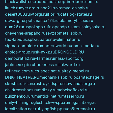
blackwallstreet.ru
oboimos.ru
optim-doors.com.ru
ikuch.ru
nycr.org.ru
npa21.ru
vremya-ch.spb.ru
desert000.ru
ivtorgi.ru
ifiori.ru
catalog-statei.ru
dcv.org.ru
spetsmaster174.ru
ipkameryhiseeu.ru
dum26.ru
ruspol.spb.ru
fr-opendp.ru
kam-solnyshko.ru
cheyenne-arapaho.ru
sevzapmetal.spb.ru
ted-lapidus.spb.ru
parasite-eliminator.ru
sigma-complete.ru
modernworld.ru
dama-moda.ru
eholot-group.ru
sk-nvkz.ru
DRONGOLD.RU
democratia2.ru
i-farmer.ru
mass-sport.org
jablonex.spb.ru
bookmess.ru
linkword.ru
refineua.com.ru
cs-spec.net.ru
altay-mebel.ru
DNK-THEATRE.RU
mechaniks.spb.ru
ipcamtechage.ru
skosta.ru
a-sun.ru
stroy-ldsp.ru
snowlands.org.ru
childrensshoes.ru
mrlizzy.ru
mebelsofiakrd.ru
bulizhenko.ru
rumantick.net.ru
mtszerno.ru
daily-fishing.ru
glushiteli-v-spb.ru
megasat.org.ru
localization.net.ru
flyingfish.pp.ru
ds5teremok.ru