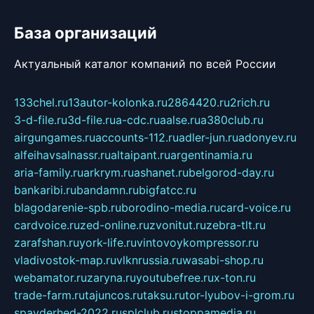
База организаций
Актуальный каталог компаний по всей России
133chel.ru
13autor-kolonka.ru
2864420.ru
2rich.ru
3-d-file.ru
3d-file.ru
a-cdc.ru
aalse.ru
a380club.ru
airgungames.ru
accounts-112.ru
adler-jun.ru
adonyev.ru
alfeihavsalnassr.ru
altaipant.ru
argentinamia.ru
aria-family.ru
arkrym.ru
ashanet.ru
belgorod-day.ru
bankaribi.ru
bandamn.ru
bigfatcc.ru
blagodarenie-spb.ru
borodino-media.ru
card-voice.ru
cardvoice.ru
zed-online.ru
zvonitut.ru
zebra-tlt.ru
zarafshan.ru
york-life.ru
vintovoykompressor.ru
vladivostok-map.ru
vlknrussia.ru
wasabi-shop.ru
webamator.ru
zaryna.ru
youtubefree.ru
x-ton.ru
trade-farm.ru
tajuncos.ru
taksu.ru
tor-lyubov-i-grom.ru
spayderhed-2022.ru
splclub.ru
stoppamedia.ru