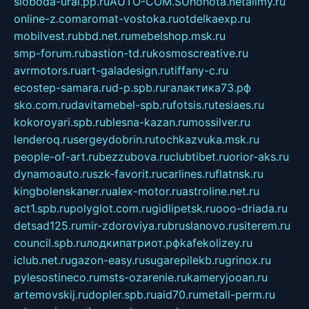
sloboda-ural.pp.ru
AUTO-COM.SU
hohota.net
alimy.ru
online-z.com
aromat-vostoka.ru
otdelkaexp.ru
mobilvest.ru
bbd.net.ru
mebelshop.msk.ru
smp-forum.ru
bastion-td.ru
kosmoscreative.ru
avrmotors.ru
art-galadesign.ru
tiffany-c.ru
ecostep-samara.ru
d-p.spb.ru
галактика73.рф
sko.com.ru
davitamebel-spb.ru
fotsis.ru
tesiaes.ru
kokoroyari.spb.ru
blesna-kazan.ru
mossilver.ru
lenderoq.ru
sergeydobrin.ru
tochkazvuka.msk.ru
people-of-art.ru
bezzubova.ru
clubtibet.ru
orior-aks.ru
dynamoauto.ru
szk-favorit.ru
carlines.ru
flatnsk.ru
kingbolenskaner.ru
alex-motor.ru
astroline.net.ru
act1.spb.ru
polyglot.com.ru
gidlipetsk.ru
ooo-driada.ru
detsad125.ru
mir-zdoroviya.ru
bruslanovo.ru
siterem.ru
council.spb.ru
лодкипатриот.рф
kafekolizey.ru
iclub.net.ru
gazon-easy.ru
sugarepilekb.ru
grinox.ru
pylesostineco.ru
msts-ozarenie.ru
kameryjooan.ru
artemovskij.ru
dopler.spb.ru
aid70.ru
metall-perm.ru