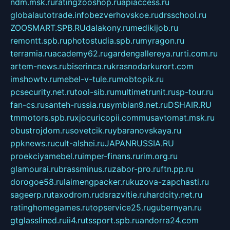
ndm.msk.ru
ratingzooshop.ru
apiaccess.ru
globalautotrade.info
bezverhovskoe.ru
drsschool.ru
ZOOSMART.SPB.RU
dalakony.ru
medikijob.ru
remontt.spb.ru
photostudia.spb.ru
myragon.ru
terramia.ru
academy62.ru
gardengallereya.ru
rti.com.ru
artem-news.ru
biserinca.ru
krasnodarkurort.com
imshowtv.ru
mebel-v-tule.ru
mobtopik.ru
pcsecurity.net.ru
tool-sib.ru
multimetrunit.ru
sp-tour.ru
fan-cs.ru
santeh-russia.ru
symbian9.net.ru
DSHAIR.RU
tmmotors.spb.ru
xjocuricopii.com
musavtomat.msk.ru
obustrojdom.ru
sovetcik.ru
ybaranovskaya.ru
ppknews.ru
cult-alshei.ru
JAPANRUSSIA.RU
proekciyamebel.ru
imper-finans.ru
rim.org.ru
glamourai.ru
brassminus.ru
zabor-pro.ru
ftn.pp.ru
dorogoe58.ru
laimengpacker.ru
kuzova-zapchasti.ru
sageerp.ru
taxodrom.ru
dsrazvitie.ru
hardcity.net.ru
ratinghomegames.ru
topservice25.ru
gubernyan.ru
gtglasslined.ru
ii4.ru
tssport.spb.ru
andorra24.com