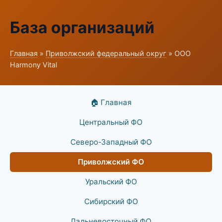
База организаций
Главная
»
Приволжский федеральный округ
» ООО
Harmony Vital
🏠 Главная
Центральный ФО
Северо-Западный ФО
Приволжский ФО
Уральский ФО
Сибирский ФО
Дальневосточный ФО