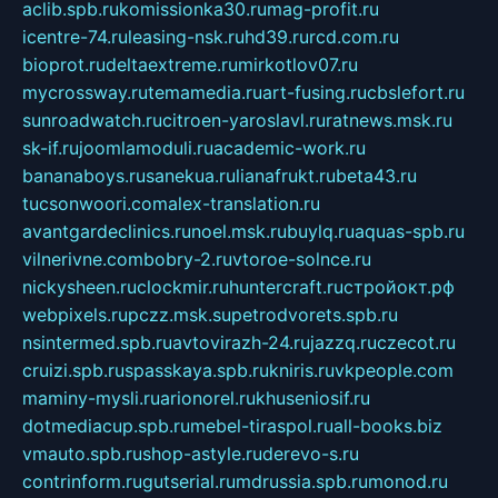
aclib.spb.ru
komissionka30.ru
mag-profit.ru
icentre-74.ru
leasing-nsk.ru
hd39.ru
rcd.com.ru
bioprot.ru
deltaextreme.ru
mirkotlov07.ru
mycrossway.ru
temamedia.ru
art-fusing.ru
cbslefort.ru
sunroadwatch.ru
citroen-yaroslavl.ru
ratnews.msk.ru
sk-if.ru
joomlamoduli.ru
academic-work.ru
bananaboys.ru
sanekua.ru
lianafrukt.ru
beta43.ru
tucsonwoori.com
alex-translation.ru
avantgardeclinics.ru
noel.msk.ru
buylq.ru
aquas-spb.ru
vilnerivne.com
bobry-2.ru
vtoroe-solnce.ru
nickysheen.ru
clockmir.ru
huntercraft.ru
стройокт.рф
webpixels.ru
pczz.msk.su
petrodvorets.spb.ru
nsintermed.spb.ru
avtovirazh-24.ru
jazzq.ru
czecot.ru
cruizi.spb.ru
spasskaya.spb.ru
kniris.ru
vkpeople.com
maminy-mysli.ru
arionorel.ru
khuseniosif.ru
dotmediacup.spb.ru
mebel-tiraspol.ru
all-books.biz
vmauto.spb.ru
shop-astyle.ru
derevo-s.ru
contrinform.ru
gutserial.ru
mdrussia.spb.ru
monod.ru