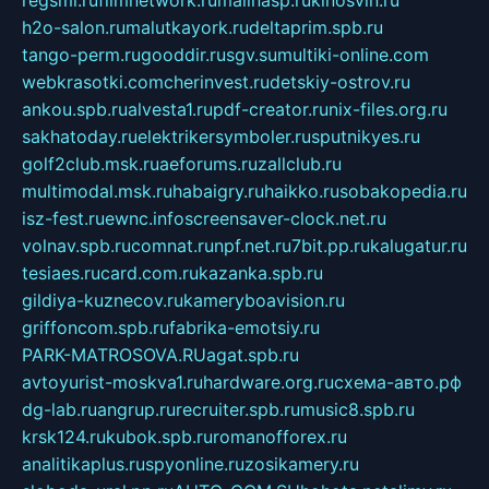
h2o-salon.ru
malutkayork.ru
deltaprim.spb.ru
tango-perm.ru
gooddir.ru
sgv.su
multiki-online.com
webkrasotki.com
cherinvest.ru
detskiy-ostrov.ru
ankou.spb.ru
alvesta1.ru
pdf-creator.ru
nix-files.org.ru
sakhatoday.ru
elektrikersymboler.ru
sputnikyes.ru
golf2club.msk.ru
aeforums.ru
zallclub.ru
multimodal.msk.ru
habaigry.ru
haikko.ru
sobakopedia.ru
isz-fest.ru
ewnc.info
screensaver-clock.net.ru
volnav.spb.ru
comnat.ru
npf.net.ru
7bit.pp.ru
kalugatur.ru
tesiaes.ru
card.com.ru
kazanka.spb.ru
gildiya-kuznecov.ru
kameryboavision.ru
griffoncom.spb.ru
fabrika-emotsiy.ru
PARK-MATROSOVA.RU
agat.spb.ru
avtoyurist-moskva1.ru
hardware.org.ru
схема-авто.рф
dg-lab.ru
angrup.ru
recruiter.spb.ru
music8.spb.ru
krsk124.ru
kubok.spb.ru
romanofforex.ru
analitikaplus.ru
spyonline.ru
zosikamery.ru