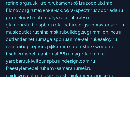
refine.org.ru
uk-krein.ru
kamensk61.ru
zooclub.info
filonov.org.ru
технокамск.рф
ra-spectr.ru
ooodriada.ru
promelmash.spb.ru
ixtys.spb.ru
fccity.ru
glamourstudio.spb.ru
kola-nature.org
spbmaster.spb.ru
musicoutlet.ru
china.msk.ru
bulldog.su
grimm-online.ru
outlander.net.ru
maga.spb.ru
anime-sell.ru
keseloy.ru
газприборсервис.рф
karmin.spb.ru
shekswood.ru
tischlermebel.ru
automall66.ru
mag-vladimir.ru
yardbar.ru
kiwitour.spb.ru
indesign.com.ru
freestylemebel.ru
bany-samara.ru
rsei.ru
naidisvoyput.ru
mgsn-invest.ru
ipkamerasannce.ru
alicante-house.ru
ibelka74.ru
cozyhouse.info
vlkargalev-studio.ru
700mb.ru
figura-ufa.ru
alina-live.ru
belarusiannews.ru
womenknow.ru
dos-vniimk.ru
sega.net.ru
dv.net.ru
phenomenonsofhistory.com
telesputnik.net.ru
wall.pp.ru
pylesosroidmi.ru
gtc-clan.ru
cligs.ru
bibikazap.ru
popova.org.ru
netwhistler.spb.ru
bellvil.ru
bonzon.ru
iss-vladik.ru