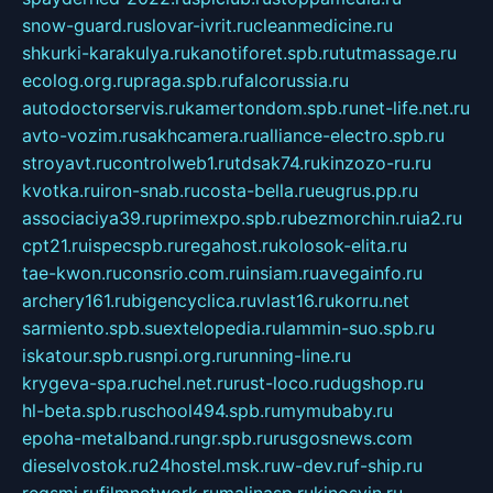
snow-guard.ru
slovar-ivrit.ru
cleanmedicine.ru
shkurki-karakulya.ru
kanotiforet.spb.ru
tutmassage.ru
ecolog.org.ru
praga.spb.ru
falcorussia.ru
autodoctorservis.ru
kamertondom.spb.ru
net-life.net.ru
avto-vozim.ru
sakhcamera.ru
alliance-electro.spb.ru
stroyavt.ru
controlweb1.ru
tdsak74.ru
kinzozo-ru.ru
kvotka.ru
iron-snab.ru
costa-bella.ru
eugrus.pp.ru
associaciya39.ru
primexpo.spb.ru
bezmorchin.ru
ia2.ru
cpt21.ru
ispecspb.ru
regahost.ru
kolosok-elita.ru
tae-kwon.ru
consrio.com.ru
insiam.ru
avegainfo.ru
archery161.ru
bigencyclica.ru
vlast16.ru
korru.net
sarmiento.spb.su
extelopedia.ru
lammin-suo.spb.ru
iskatour.spb.ru
snpi.org.ru
running-line.ru
krygeva-spa.ru
chel.net.ru
rust-loco.ru
dugshop.ru
hl-beta.spb.ru
school494.spb.ru
mymubaby.ru
epoha-metalband.ru
ngr.spb.ru
rusgosnews.com
dieselvostok.ru
24hostel.msk.ru
w-dev.ru
f-ship.ru
regsmi.ru
filmnetwork.ru
malinasp.ru
kinosvin.ru