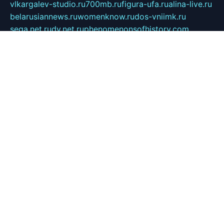
vlkargalev-studio.ru
700mb.ru
figura-ufa.ru
alina-live.ru
belarusiannews.ru
womenknow.ru
dos-vniimk.ru
sega.net.ru
dv.net.ru
phenomenonsofhistory.com
telesputnik.net.ru
wall.pp.ru
pylesosroidmi.ru
gtc-clan.ru
cligs.ru
bibikazap.ru
popova.org.ru
netwhistler.spb.ru
bellvil.ru
bonzon.ru
iss-vladik.ru
defiparis.net.ru
las-gryzas.ru
amku.ru
electednews.spb.ru
feather.org.ru
spar72.ru
tankiigri.ru
dominus.com.ru
ibtree.ru
sanykool.pp.ru
unixlib.org.ru
menatep.spb.ru
gartenterrassen.ru
printeka.ru
skvozilka.com.ru
parkovka-pub.ru
lovemobi.ru
art-ru.ru
emulatorz.com.ru
alucomp.com.ru
tatforum.com.ru
alternativa-profi.ru
dermakler.ru
artsurvey.ru
aredir.ru
khimspas.ru
centr-maxi.ru
2018r.ru
bort-stomer-defort.ru
professional2.ru
gibsons.ru
artselena.ru
art-pilot.ru
ingredient.spb.ru
npfpolimer.spb.ru
argentum.spb.ru
hom-edu.ru
af-num.ru
cashadvanceamericasev.org
trexp.spb.ru