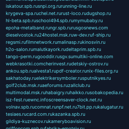
iskatour.spb.ru
snpi.org.ru
running-line.ru
krygeva-spa.ru
chel.net.ru
rust-loco.ru
dugshop.ru
hl-beta.spb.ru
school494.spb.ru
mymubaby.ru
epoha-metalband.ru
ngr.spb.ru
rusgosnews.com
dieselvostok.ru
24hostel.msk.ru
w-dev.ru
f-ship.ru
regsmi.ru
filmnetwork.ru
malinasp.ru
kinosvin.ru
h2o-salon.ru
malutkayork.ru
deltaprim.spb.ru
tango-perm.ru
gooddir.ru
sgv.su
multiki-online.com
webkrasotki.com
cherinvest.ru
detskiy-ostrov.ru
ankou.spb.ru
alvesta1.ru
pdf-creator.ru
nix-files.org.ru
sakhatoday.ru
elektrikersymboler.ru
sputnikyes.ru
golf2club.msk.ru
aeforums.ru
zallclub.ru
multimodal.msk.ru
habaigry.ru
haikko.ru
sobakopedia.ru
isz-fest.ru
ewnc.info
screensaver-clock.net.ru
volnav.spb.ru
comnat.ru
npf.net.ru
7bit.pp.ru
kalugatur.ru
tesiaes.ru
card.com.ru
kazanka.spb.ru
gildiya-kuznecov.ru
kameryboavision.ru
griffoncom.spb.ru
fabrika-emotsiy.ru