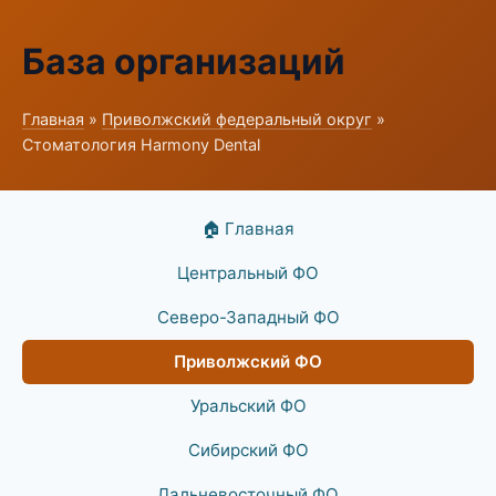
База организаций
Главная
»
Приволжский федеральный округ
»
Стоматология Harmony Dental
🏠 Главная
Центральный ФО
Северо-Западный ФО
Приволжский ФО
Уральский ФО
Сибирский ФО
Дальневосточный ФО