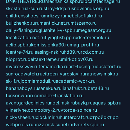
DNK-THEATRE.RU
mechaniks.spb.ru
ipcamtechage.ru
skosta.ru
a-sun.ru
stroy-ldsp.ru
snowlands.org.ru
childrensshoes.ru
mrlizzy.ru
mebelsofiakrd.ru
bulizhenko.ru
rumantick.net.ru
mtszerno.ru
daily-fishing.ru
glushiteli-v-spb.ru
megasat.org.ru
localization.net.ru
flyingfish.pp.ru
ds5teremok.ru
aclib.spb.ru
komissionka30.ru
mag-profit.ru
icentre-74.ru
leasing-nsk.ru
hd39.ru
rcd.com.ru
bioprot.ru
deltaextreme.ru
mirkotlov07.ru
mycrossway.ru
temamedia.ru
art-fusing.ru
cbslefort.ru
sunroadwatch.ru
citroen-yaroslavl.ru
ratnews.msk.ru
sk-if.ru
joomlamoduli.ru
academic-work.ru
bananaboys.ru
sanekua.ru
lianafrukt.ru
beta43.ru
tucsonwoori.com
alex-translation.ru
avantgardeclinics.ru
noel.msk.ru
buylq.ru
aquas-spb.ru
vilnerivne.com
bobry-2.ru
vtoroe-solnce.ru
nickysheen.ru
clockmir.ru
huntercraft.ru
стройокт.рф
webpixels.ru
pczz.msk.su
petrodvorets.spb.ru