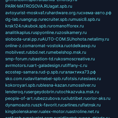
PARK-MATROSOVA.RU
agat.spb.ru
avtoyurist-moskva1.ru
hardware.org.ru
схема-авто.рф
dg-lab.ru
angrup.ru
recruiter.spb.ru
music8.spb.ru
krsk124.ru
kubok.spb.ru
romanofforex.ru
analitikaplus.ru
spyonline.ru
zosikamery.ru
sloboda-ural.pp.ru
AUTO-COM.SU
hohota.net
alimy.ru
online-z.com
aromat-vostoka.ru
otdelkaexp.ru
mobilvest.ru
bbd.net.ru
mebelshop.msk.ru
smp-forum.ru
bastion-td.ru
kosmoscreative.ru
avrmotors.ru
art-galadesign.ru
tiffany-c.ru
ecostep-samara.ru
d-p.spb.ru
галактика73.рф
sko.com.ru
davitamebel-spb.ru
fotsis.ru
tesiaes.ru
kokoroyari.spb.ru
blesna-kazan.ru
mossilver.ru
lenderoq.ru
sergeydobrin.ru
tochkazvuka.msk.ru
people-of-art.ru
bezzubova.ru
clubtibet.ru
orior-aks.ru
dynamoauto.ru
szk-favorit.ru
carlines.ru
flatnsk.ru
kingbolenskaner.ru
alex-motor.ru
astroline.net.ru
act1.spb.ru
polyglot.com.ru
gidlipetsk.ru
ooo-driada.ru