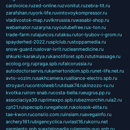
cardvoice.ru
zed-online.ru
zvonitut.ru
zebra-tlt.ru
zarafshan.ru
york-life.ru
vintovoykompressor.ru
vladivostok-map.ru
vlknrussia.ru
wasabi-shop.ru
webamator.ru
zaryna.ru
youtubefree.ru
x-ton.ru
trade-farm.ru
tajuncos.ru
taksu.ru
tor-lyubov-i-grom.ru
spayderhed-2022.ru
splclub.ru
stoppamedia.ru
snow-guard.ru
slovar-ivrit.ru
cleanmedicine.ru
shkurki-karakulya.ru
kanotiforet.spb.ru
tutmassage.ru
ecolog.org.ru
praga.spb.ru
falcorussia.ru
autodoctorservis.ru
kamertondom.spb.ru
net-life.net.ru
avto-vozim.ru
sakhcamera.ru
alliance-electro.spb.ru
stroyavt.ru
controlweb1.ru
tdsak74.ru
kinzozo-ru.ru
kvotka.ru
iron-snab.ru
costa-bella.ru
eugrus.pp.ru
associaciya39.ru
primexpo.spb.ru
bezmorchin.ru
ia2.ru
cpt21.ru
ispecspb.ru
regahost.ru
kolosok-elita.ru
tae-kwon.ru
consrio.com.ru
insiam.ru
avegainfo.ru
archery161.ru
bigencyclica.ru
vlast16.ru
korru.net
sarmiento.spb.su
extelopedia.ru
lammin-suo.spb.ru