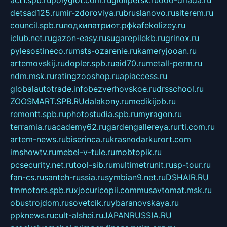
detsad125.ru
mir-zdoroviya.ru
bruslanovo.ru
siterem.ru
council.spb.ru
лодкипатриот.рф
kafekolizey.ru
iclub.net.ru
gazon-easy.ru
sugarepilekb.ru
grinox.ru
pylesostineco.ru
msts-ozarenie.ru
kameryjooan.ru
artemovskij.ru
dopler.spb.ru
aid70.ru
metall-perm.ru
ndm.msk.ru
ratingzooshop.ru
apiaccess.ru
globalautotrade.info
bezverhovskoe.ru
drsschool.ru
ZOOSMART.SPB.RU
dalakony.ru
medikijob.ru
remontt.spb.ru
photostudia.spb.ru
myragon.ru
terramia.ru
academy62.ru
gardengallereya.ru
rti.com.ru
artem-news.ru
biserinca.ru
krasnodarkurort.com
imshowtv.ru
mebel-v-tule.ru
mobtopik.ru
pcsecurity.net.ru
tool-sib.ru
multimetrunit.ru
sp-tour.ru
fan-cs.ru
santeh-russia.ru
symbian9.net.ru
DSHAIR.RU
tmmotors.spb.ru
xjocuricopii.com
musavtomat.msk.ru
obustrojdom.ru
sovetcik.ru
ybaranovskaya.ru
ppknews.ru
cult-alshei.ru
JAPANRUSSIA.RU