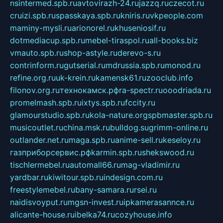
nsintermed.spb.ru
avtovirazh-24.ru
jazzq.ru
czecot.ru
cruizi.spb.ru
spasskaya.spb.ru
kniris.ru
vkpeople.com
maminy-mysli.ru
arionorel.ru
khuseniosif.ru
dotmediacup.spb.ru
mebel-tiraspol.ru
all-books.biz
vmauto.spb.ru
shop-astyle.ru
derevo-s.ru
contrinform.ru
gutserial.ru
mdrussia.spb.ru
monod.ru
refine.org.ru
uk-krein.ru
kamensk61.ru
zooclub.info
filonov.org.ru
технокамск.рф
ra-spectr.ru
ooodriada.ru
promelmash.spb.ru
ixtys.spb.ru
fccity.ru
glamourstudio.spb.ru
kola-nature.org
spbmaster.spb.ru
musicoutlet.ru
china.msk.ru
bulldog.su
grimm-online.ru
outlander.net.ru
maga.spb.ru
anime-sell.ru
keseloy.ru
газприборсервис.рф
karmin.spb.ru
shekswood.ru
tischlermebel.ru
automall66.ru
mag-vladimir.ru
yardbar.ru
kiwitour.spb.ru
indesign.com.ru
freestylemebel.ru
bany-samara.ru
rsei.ru
naidisvoyput.ru
mgsn-invest.ru
ipkamerasannce.ru
alicante-house.ru
ibelka74.ru
cozyhouse.info