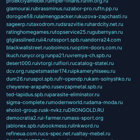
proekciyamebel.ru
imper-finans.ru
rim.org.ru
glamourai.ru
brassminus.ru
zabor-pro.ru
ftn.pp.ru
dorogoe58.ru
laimengpacker.ru
kuzova-zapchasti.ru
sageerp.ru
taxodrom.ru
dsrazvitie.ru
hardcity.net.ru
ratinghomegames.ru
topservice25.ru
gubernyan.ru
gtglasslined.ru
ii4.ru
tssport.spb.ru
andorra24.com
blackwallstreet.ru
oboimos.ru
optim-doors.com.ru
ikuch.ru
nycr.org.ru
npa21.ru
vremya-ch.spb.ru
desert000.ru
ivtorgi.ru
ifiori.ru
catalog-statei.ru
dcv.org.ru
spetsmaster174.ru
ipkameryhiseeu.ru
dum26.ru
ruspol.spb.ru
fr-opendp.ru
kam-solnyshko.ru
cheyenne-arapaho.ru
sevzapmetal.spb.ru
ted-lapidus.spb.ru
parasite-eliminator.ru
sigma-complete.ru
modernworld.ru
dama-moda.ru
eholot-group.ru
sk-nvkz.ru
DRONGOLD.RU
democratia2.ru
i-farmer.ru
mass-sport.org
jablonex.spb.ru
bookmess.ru
linkword.ru
refineua.com.ru
cs-spec.net.ru
altay-mebel.ru