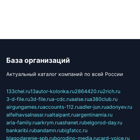
База организаций
Актуальный каталог компаний по всей России
133chel.ru
13autor-kolonka.ru
2864420.ru
2rich.ru
3-d-file.ru
3d-file.ru
a-cdc.ru
aalse.ru
a380club.ru
airgungames.ru
accounts-112.ru
adler-jun.ru
adonyev.ru
alfeihavsalnassr.ru
altaipant.ru
argentinamia.ru
aria-family.ru
arkrym.ru
ashanet.ru
belgorod-day.ru
bankaribi.ru
bandamn.ru
bigfatcc.ru
blagodarenie-spb.ru
borodino-media.ru
card-voice.ru