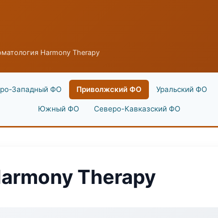
оматология Harmony Therapy
ро-Западный ФО
Приволжский ФО
Уральский ФО
Южный ФО
Северо-Кавказский ФО
armony Therapy