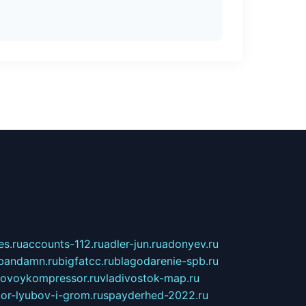
s.ru
accounts-112.ru
adler-jun.ru
adonyev.ru
bandamn.ru
bigfatcc.ru
blagodarenie-spb.ru
tovoykompressor.ru
vladivostok-map.ru
tor-lyubov-i-grom.ru
spayderhed-2022.ru