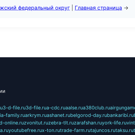
лжский федеральный округ
|
Главная страница
→
сии
ru
3-d-file.ru
3d-file.ru
a-cdc.ru
aalse.ru
a380club.ru
airgungame
ia-family.ru
arkrym.ru
ashanet.ru
belgorod-day.ru
bankaribi.ru
d-online.ru
zvonitut.ru
zebra-tlt.ru
zarafshan.ru
york-life.ru
vin
a.ru
youtubefree.ru
x-ton.ru
trade-farm.ru
tajuncos.ru
taksu.ru