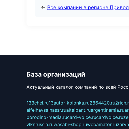
←
Все компании в регионе Приво
База организаций
Актуальный каталог компаний по всей Рос
133chel.ru
13autor-kolonka.ru
2864420.ru
2rich.
alfeihavsalnassr.ru
altaipant.ru
argentinamia.ru
ar
borodino-media.ru
card-voice.ru
cardvoice.ru
ze
vlknrussia.ru
wasabi-shop.ru
webamator.ru
zaryn