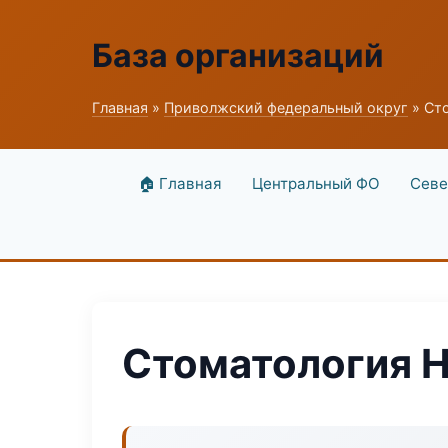
База организаций
Главная
»
Приволжский федеральный округ
» Ст
🏠 Главная
Центральный ФО
Севе
Стоматология H