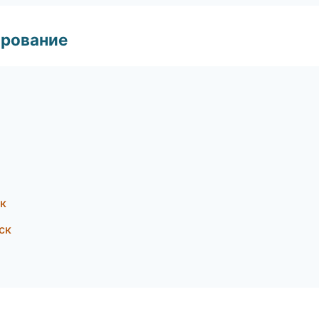
ирование
ск
ск