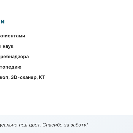
ми
 клиентами
ы наук
требнадзора
ортопедию
оп, 3D-сканер, КТ
еально под цвет. Спасибо за заботу!