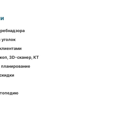
ми
требнадзора
 уголок
 клиентами
оп, 3D-сканер, КТ
 планирование
скидки
ортопедию