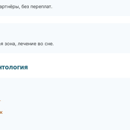
артнёры, без переплат.
я зона, лечение во сне.
нтология
г
ск