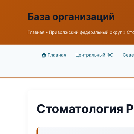
База организаций
Главная
»
Приволжский федеральный округ
» Сто
🏠 Главная
Центральный ФО
Севе
Стоматология Pr