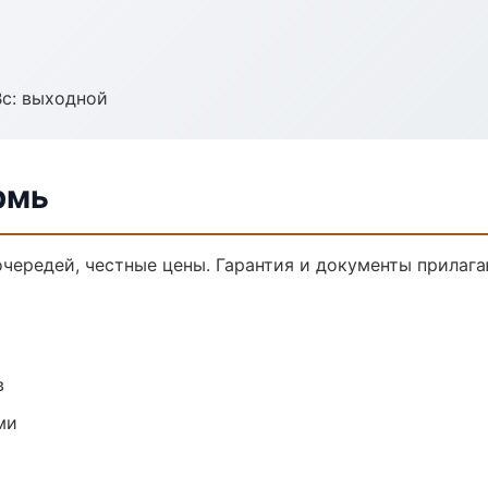
Вс: выходной
рмь
очередей, честные цены. Гарантия и документы прилага
в
ми