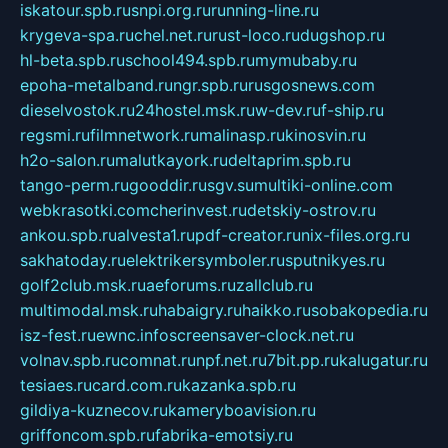
iskatour.spb.ru
snpi.org.ru
running-line.ru
krygeva-spa.ru
chel.net.ru
rust-loco.ru
dugshop.ru
hl-beta.spb.ru
school494.spb.ru
mymubaby.ru
epoha-metalband.ru
ngr.spb.ru
rusgosnews.com
dieselvostok.ru
24hostel.msk.ru
w-dev.ru
f-ship.ru
regsmi.ru
filmnetwork.ru
malinasp.ru
kinosvin.ru
h2o-salon.ru
malutkayork.ru
deltaprim.spb.ru
tango-perm.ru
gooddir.ru
sgv.su
multiki-online.com
webkrasotki.com
cherinvest.ru
detskiy-ostrov.ru
ankou.spb.ru
alvesta1.ru
pdf-creator.ru
nix-files.org.ru
sakhatoday.ru
elektrikersymboler.ru
sputnikyes.ru
golf2club.msk.ru
aeforums.ru
zallclub.ru
multimodal.msk.ru
habaigry.ru
haikko.ru
sobakopedia.ru
isz-fest.ru
ewnc.info
screensaver-clock.net.ru
volnav.spb.ru
comnat.ru
npf.net.ru
7bit.pp.ru
kalugatur.ru
tesiaes.ru
card.com.ru
kazanka.spb.ru
gildiya-kuznecov.ru
kameryboavision.ru
griffoncom.spb.ru
fabrika-emotsiy.ru