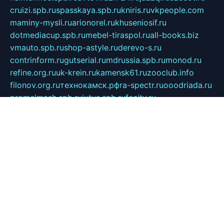
cruizi.spb.ru
spasskaya.spb.ru
kniris.ru
vkpeople.com
maminy-mysli.ru
arionorel.ru
khuseniosif.ru
dotmediacup.spb.ru
mebel-tiraspol.ru
all-books.biz
vmauto.spb.ru
shop-astyle.ru
derevo-s.ru
contrinform.ru
gutserial.ru
mdrussia.spb.ru
monod.ru
refine.org.ru
uk-krein.ru
kamensk61.ru
zooclub.info
filonov.org.ru
технокамск.рф
ra-spectr.ru
ooodriada.ru
promelmash.spb.ru
ixtys.spb.ru
fccity.ru
glamourstudio.spb.ru
kola-nature.org
spbmaster.spb.ru
musicoutlet.ru
china.msk.ru
bulldog.su
grimm-online.ru
outlander.net.ru
maga.spb.ru
anime-sell.ru
keseloy.ru
газприборсервис.рф
karmin.spb.ru
shekswood.ru
tischlermebel.ru
automall66.ru
mag-vladimir.ru
yardbar.ru
kiwitour.spb.ru
indesign.com.ru
freestylemebel.ru
bany-samara.ru
rsei.ru
naidisvoyput.ru
mgsn-invest.ru
ipkamerasannce.ru
alicante-house.ru
ibelka74.ru
cozyhouse.info
vlkargalev-studio.ru
700mb.ru
figura-ufa.ru
alina-live.ru