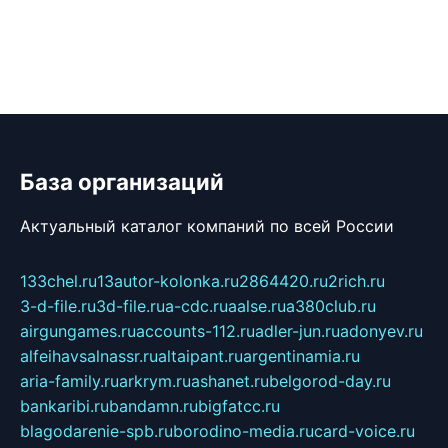
База организаций
Актуальный каталог компаний по всей России
133chel.ru
13autor-kolonka.ru
2864420.ru
2rich.ru
3-d-file.ru
3d-file.ru
a-cdc.ru
aalse.ru
a380club.ru
airgungames.ru
accounts-112.ru
adler-jun.ru
adonyev.ru
alfeihavsalnassr.ru
altaipant.ru
argentinamia.ru
aria-family.ru
arkrym.ru
ashanet.ru
belgorod-day.ru
bankaribi.ru
bandamn.ru
bigfatcc.ru
blagodarenie-spb.ru
borodino-media.ru
card-voice.ru