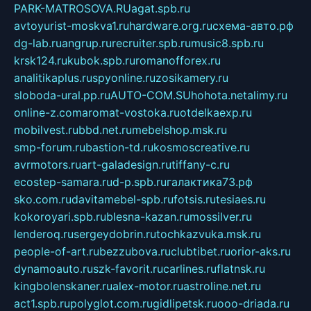
PARK-MATROSOVA.RU
agat.spb.ru
avtoyurist-moskva1.ru
hardware.org.ru
схема-авто.рф
dg-lab.ru
angrup.ru
recruiter.spb.ru
music8.spb.ru
krsk124.ru
kubok.spb.ru
romanofforex.ru
analitikaplus.ru
spyonline.ru
zosikamery.ru
sloboda-ural.pp.ru
AUTO-COM.SU
hohota.net
alimy.ru
online-z.com
aromat-vostoka.ru
otdelkaexp.ru
mobilvest.ru
bbd.net.ru
mebelshop.msk.ru
smp-forum.ru
bastion-td.ru
kosmoscreative.ru
avrmotors.ru
art-galadesign.ru
tiffany-c.ru
ecostep-samara.ru
d-p.spb.ru
галактика73.рф
sko.com.ru
davitamebel-spb.ru
fotsis.ru
tesiaes.ru
kokoroyari.spb.ru
blesna-kazan.ru
mossilver.ru
lenderoq.ru
sergeydobrin.ru
tochkazvuka.msk.ru
people-of-art.ru
bezzubova.ru
clubtibet.ru
orior-aks.ru
dynamoauto.ru
szk-favorit.ru
carlines.ru
flatnsk.ru
kingbolenskaner.ru
alex-motor.ru
astroline.net.ru
act1.spb.ru
polyglot.com.ru
gidlipetsk.ru
ooo-driada.ru