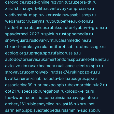
cardvoice.ru
zed-online.ru
zvonitut.ru
zebra-tlt.ru
zarafshan.ru
york-life.ru
vintovoykompressor.ru
vladivostok-map.ru
vlknrussia.ru
wasabi-shop.ru
webamator.ru
zaryna.ru
youtubefree.ru
x-ton.ru
trade-farm.ru
tajuncos.ru
taksu.ru
tor-lyubov-i-grom.ru
spayderhed-2022.ru
splclub.ru
stoppamedia.ru
snow-guard.ru
slovar-ivrit.ru
cleanmedicine.ru
shkurki-karakulya.ru
kanotiforet.spb.ru
tutmassage.ru
ecolog.org.ru
praga.spb.ru
falcorussia.ru
autodoctorservis.ru
kamertondom.spb.ru
net-life.net.ru
avto-vozim.ru
sakhcamera.ru
alliance-electro.spb.ru
stroyavt.ru
controlweb1.ru
tdsak74.ru
kinzozo-ru.ru
kvotka.ru
iron-snab.ru
costa-bella.ru
eugrus.pp.ru
associaciya39.ru
primexpo.spb.ru
bezmorchin.ru
ia2.ru
cpt21.ru
ispecspb.ru
regahost.ru
kolosok-elita.ru
tae-kwon.ru
consrio.com.ru
insiam.ru
avegainfo.ru
archery161.ru
bigencyclica.ru
vlast16.ru
korru.net
sarmiento.spb.su
extelopedia.ru
lammin-suo.spb.ru