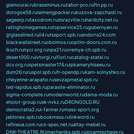
glamourai.ru
brassminus.ru
zabor-pro.ru
ftn.pp.ru
dorogoe58.ru
laimengpacker.ru
kuzova-zapchasti.ru
sageerp.ru
taxodrom.ru
dsrazvitie.ru
hardcity.net.ru
ratinghomegames.ru
topservice25.ru
gubernyan.ru
gtglasslined.ru
ii4.ru
tssport.spb.ru
andorra24.com
blackwallstreet.ru
oboimos.ru
optim-doors.com.ru
ikuch.ru
nycr.org.ru
npa21.ru
vremya-ch.spb.ru
desert000.ru
ivtorgi.ru
ifiori.ru
catalog-statei.ru
dcv.org.ru
spetsmaster174.ru
ipkameryhiseeu.ru
dum26.ru
ruspol.spb.ru
fr-opendp.ru
kam-solnyshko.ru
cheyenne-arapaho.ru
sevzapmetal.spb.ru
ted-lapidus.spb.ru
parasite-eliminator.ru
sigma-complete.ru
modernworld.ru
dama-moda.ru
eholot-group.ru
sk-nvkz.ru
DRONGOLD.RU
democratia2.ru
i-farmer.ru
mass-sport.org
jablonex.spb.ru
bookmess.ru
linkword.ru
refineua.com.ru
cs-spec.net.ru
altay-mebel.ru
DNK-THEATRE.RU
mechaniks.spb.ru
ipcamtechage.ru