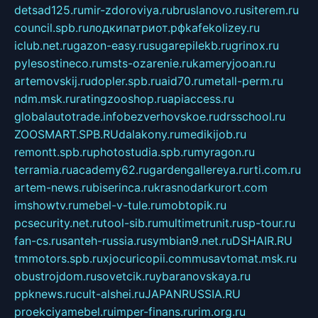
detsad125.ru
mir-zdoroviya.ru
bruslanovo.ru
siterem.ru
council.spb.ru
лодкипатриот.рф
kafekolizey.ru
iclub.net.ru
gazon-easy.ru
sugarepilekb.ru
grinox.ru
pylesostineco.ru
msts-ozarenie.ru
kameryjooan.ru
artemovskij.ru
dopler.spb.ru
aid70.ru
metall-perm.ru
ndm.msk.ru
ratingzooshop.ru
apiaccess.ru
globalautotrade.info
bezverhovskoe.ru
drsschool.ru
ZOOSMART.SPB.RU
dalakony.ru
medikijob.ru
remontt.spb.ru
photostudia.spb.ru
myragon.ru
terramia.ru
academy62.ru
gardengallereya.ru
rti.com.ru
artem-news.ru
biserinca.ru
krasnodarkurort.com
imshowtv.ru
mebel-v-tule.ru
mobtopik.ru
pcsecurity.net.ru
tool-sib.ru
multimetrunit.ru
sp-tour.ru
fan-cs.ru
santeh-russia.ru
symbian9.net.ru
DSHAIR.RU
tmmotors.spb.ru
xjocuricopii.com
musavtomat.msk.ru
obustrojdom.ru
sovetcik.ru
ybaranovskaya.ru
ppknews.ru
cult-alshei.ru
JAPANRUSSIA.RU
proekciyamebel.ru
imper-finans.ru
rim.org.ru