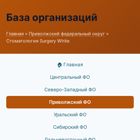
База организаций
Главная
»
Приволжский федеральный округ
»
Стоматология Surgery White
🏠 Главная
Центральный ФО
Северо-Западный ФО
Приволжский ФО
Уральский ФО
Сибирский ФО
Дальневосточный ФО