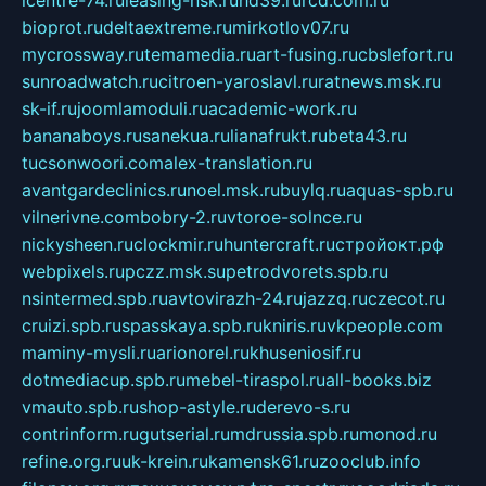
bioprot.ru
deltaextreme.ru
mirkotlov07.ru
mycrossway.ru
temamedia.ru
art-fusing.ru
cbslefort.ru
sunroadwatch.ru
citroen-yaroslavl.ru
ratnews.msk.ru
sk-if.ru
joomlamoduli.ru
academic-work.ru
bananaboys.ru
sanekua.ru
lianafrukt.ru
beta43.ru
tucsonwoori.com
alex-translation.ru
avantgardeclinics.ru
noel.msk.ru
buylq.ru
aquas-spb.ru
vilnerivne.com
bobry-2.ru
vtoroe-solnce.ru
nickysheen.ru
clockmir.ru
huntercraft.ru
стройокт.рф
webpixels.ru
pczz.msk.su
petrodvorets.spb.ru
nsintermed.spb.ru
avtovirazh-24.ru
jazzq.ru
czecot.ru
cruizi.spb.ru
spasskaya.spb.ru
kniris.ru
vkpeople.com
maminy-mysli.ru
arionorel.ru
khuseniosif.ru
dotmediacup.spb.ru
mebel-tiraspol.ru
all-books.biz
vmauto.spb.ru
shop-astyle.ru
derevo-s.ru
contrinform.ru
gutserial.ru
mdrussia.spb.ru
monod.ru
refine.org.ru
uk-krein.ru
kamensk61.ru
zooclub.info