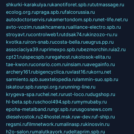
shkurki-karakulya.ru
kanotiforet.spb.ru
tutmassage.ru
ecolog.org.ru
praga.spb.ru
falcorussia.ru
autodoctorservis.ru
kamertondom.spb.ru
net-life.net.ru
avto-vozim.ru
sakhcamera.ru
alliance-electro.spb.ru
stroyavt.ru
controlweb1.ru
tdsak74.ru
kinzozo-ru.ru
kvotka.ru
iron-snab.ru
costa-bella.ru
eugrus.pp.ru
associaciya39.ru
primexpo.spb.ru
bezmorchin.ru
ia2.ru
cpt21.ru
ispecspb.ru
regahost.ru
kolosok-elita.ru
tae-kwon.ru
consrio.com.ru
insiam.ru
avegainfo.ru
archery161.ru
bigencyclica.ru
vlast16.ru
korru.net
sarmiento.spb.su
extelopedia.ru
lammin-suo.spb.ru
iskatour.spb.ru
snpi.org.ru
running-line.ru
krygeva-spa.ru
chel.net.ru
rust-loco.ru
dugshop.ru
hl-beta.spb.ru
school494.spb.ru
mymubaby.ru
epoha-metalband.ru
ngr.spb.ru
rusgosnews.com
dieselvostok.ru
24hostel.msk.ru
w-dev.ru
f-ship.ru
regsmi.ru
filmnetwork.ru
malinasp.ru
kinosvin.ru
h2o-salon.ru
malutkayork.ru
deltaprim.spb.ru