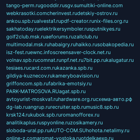
tango-perm.ru
gooddir.ru
sgv.su
multiki-online.com
webkrasotki.com
cherinvest.ru
detskiy-ostrov.ru
ankou.spb.ru
alvesta1.ru
pdf-creator.ru
nix-files.org.ru
sakhatoday.ru
elektrikersymboler.ru
sputnikyes.ru
golf2club.msk.ru
aeforums.ru
zallclub.ru
multimodal.msk.ru
habaigry.ru
haikko.ru
sobakopedia.ru
isz-fest.ru
ewnc.info
screensaver-clock.net.ru
volnav.spb.ru
comnat.ru
npf.net.ru
7bit.pp.ru
kalugatur.ru
tesiaes.ru
card.com.ru
kazanka.spb.ru
gildiya-kuznecov.ru
kameryboavision.ru
griffoncom.spb.ru
fabrika-emotsiy.ru
PARK-MATROSOVA.RU
agat.spb.ru
avtoyurist-moskva1.ru
hardware.org.ru
схема-авто.рф
dg-lab.ru
angrup.ru
recruiter.spb.ru
music8.spb.ru
krsk124.ru
kubok.spb.ru
romanofforex.ru
analitikaplus.ru
spyonline.ru
zosikamery.ru
sloboda-ural.pp.ru
AUTO-COM.SU
hohota.net
alimy.ru
online-z.com
aromat-vostoka.ru
otdelkaexp.ru