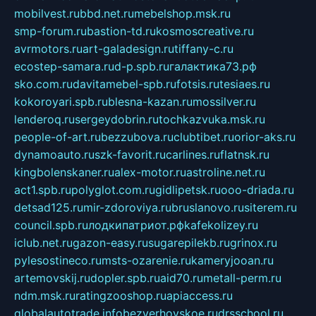
mobilvest.ru
bbd.net.ru
mebelshop.msk.ru
smp-forum.ru
bastion-td.ru
kosmoscreative.ru
avrmotors.ru
art-galadesign.ru
tiffany-c.ru
ecostep-samara.ru
d-p.spb.ru
галактика73.рф
sko.com.ru
davitamebel-spb.ru
fotsis.ru
tesiaes.ru
kokoroyari.spb.ru
blesna-kazan.ru
mossilver.ru
lenderoq.ru
sergeydobrin.ru
tochkazvuka.msk.ru
people-of-art.ru
bezzubova.ru
clubtibet.ru
orior-aks.ru
dynamoauto.ru
szk-favorit.ru
carlines.ru
flatnsk.ru
kingbolenskaner.ru
alex-motor.ru
astroline.net.ru
act1.spb.ru
polyglot.com.ru
gidlipetsk.ru
ooo-driada.ru
detsad125.ru
mir-zdoroviya.ru
bruslanovo.ru
siterem.ru
council.spb.ru
лодкипатриот.рф
kafekolizey.ru
iclub.net.ru
gazon-easy.ru
sugarepilekb.ru
grinox.ru
pylesostineco.ru
msts-ozarenie.ru
kameryjooan.ru
artemovskij.ru
dopler.spb.ru
aid70.ru
metall-perm.ru
ndm.msk.ru
ratingzooshop.ru
apiaccess.ru
globalautotrade.info
bezverhovskoe.ru
drsschool.ru