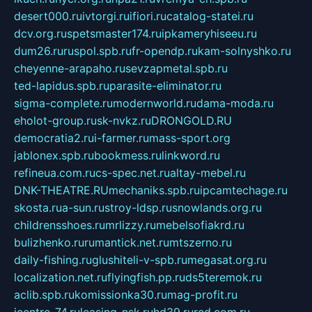
desert000.ru
ivtorgi.ru
ifiori.ru
catalog-statei.ru
dcv.org.ru
spetsmaster174.ru
ipkameryhiseeu.ru
dum26.ru
ruspol.spb.ru
fr-opendp.ru
kam-solnyshko.ru
cheyenne-arapaho.ru
sevzapmetal.spb.ru
ted-lapidus.spb.ru
parasite-eliminator.ru
sigma-complete.ru
modernworld.ru
dama-moda.ru
eholot-group.ru
sk-nvkz.ru
DRONGOLD.RU
democratia2.ru
i-farmer.ru
mass-sport.org
jablonex.spb.ru
bookmess.ru
linkword.ru
refineua.com.ru
cs-spec.net.ru
altay-mebel.ru
DNK-THEATRE.RU
mechaniks.spb.ru
ipcamtechage.ru
skosta.ru
a-sun.ru
stroy-ldsp.ru
snowlands.org.ru
childrensshoes.ru
mrlizzy.ru
mebelsofiakrd.ru
bulizhenko.ru
rumantick.net.ru
mtszerno.ru
daily-fishing.ru
glushiteli-v-spb.ru
megasat.org.ru
localization.net.ru
flyingfish.pp.ru
ds5teremok.ru
aclib.spb.ru
komissionka30.ru
mag-profit.ru
icentre-74.ru
leasing-nsk.ru
hd39.ru
rcd.com.ru