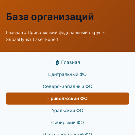
База организаций
Главная
»
Приволжский федеральный округ
»
ЗдравПункт Laser Expert
🏠 Главная
Центральный ФО
Северо-Западный ФО
Приволжский ФО
Уральский ФО
Сибирский ФО
Дальневосточный ФО