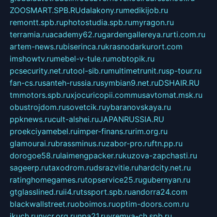
ZOOSMART.SPB.RU
dalakony.ru
medikijob.ru
remontt.spb.ru
photostudia.spb.ru
myragon.ru
terramia.ru
academy62.ru
gardengallereya.ru
rti.com.ru
artem-news.ru
biserinca.ru
krasnodarkurort.com
imshowtv.ru
mebel-v-tule.ru
mobtopik.ru
pcsecurity.net.ru
tool-sib.ru
multimetrunit.ru
sp-tour.ru
fan-cs.ru
santeh-russia.ru
symbian9.net.ru
DSHAIR.RU
tmmotors.spb.ru
xjocuricopii.com
musavtomat.msk.ru
obustrojdom.ru
sovetcik.ru
ybaranovskaya.ru
ppknews.ru
cult-alshei.ru
JAPANRUSSIA.RU
proekciyamebel.ru
imper-finans.ru
rim.org.ru
glamourai.ru
brassminus.ru
zabor-pro.ru
ftn.pp.ru
dorogoe58.ru
laimengpacker.ru
kuzova-zapchasti.ru
sageerp.ru
taxodrom.ru
dsrazvitie.ru
hardcity.net.ru
ratinghomegames.ru
topservice25.ru
gubernyan.ru
gtglasslined.ru
ii4.ru
tssport.spb.ru
andorra24.com
blackwallstreet.ru
oboimos.ru
optim-doors.com.ru
ikuch.ru
nycr.org.ru
npa21.ru
vremya-ch.spb.ru