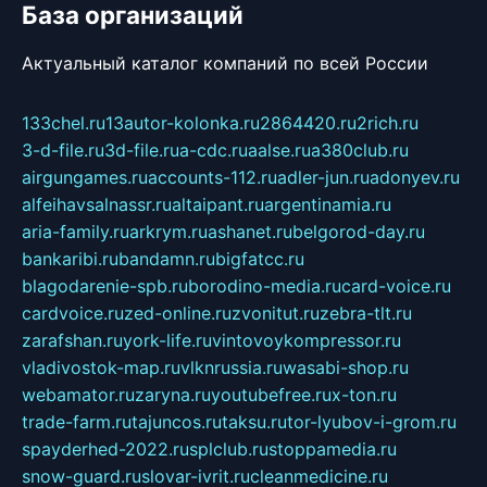
База организаций
Актуальный каталог компаний по всей России
133chel.ru
13autor-kolonka.ru
2864420.ru
2rich.ru
3-d-file.ru
3d-file.ru
a-cdc.ru
aalse.ru
a380club.ru
airgungames.ru
accounts-112.ru
adler-jun.ru
adonyev.ru
alfeihavsalnassr.ru
altaipant.ru
argentinamia.ru
aria-family.ru
arkrym.ru
ashanet.ru
belgorod-day.ru
bankaribi.ru
bandamn.ru
bigfatcc.ru
blagodarenie-spb.ru
borodino-media.ru
card-voice.ru
cardvoice.ru
zed-online.ru
zvonitut.ru
zebra-tlt.ru
zarafshan.ru
york-life.ru
vintovoykompressor.ru
vladivostok-map.ru
vlknrussia.ru
wasabi-shop.ru
webamator.ru
zaryna.ru
youtubefree.ru
x-ton.ru
trade-farm.ru
tajuncos.ru
taksu.ru
tor-lyubov-i-grom.ru
spayderhed-2022.ru
splclub.ru
stoppamedia.ru
snow-guard.ru
slovar-ivrit.ru
cleanmedicine.ru