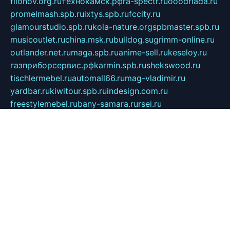
filonov.org.ru
технокамск.рф
ra-spectr.ru
ooodriada.ru
promelmash.spb.ru
ixtys.spb.ru
fccity.ru
glamourstudio.spb.ru
kola-nature.org
spbmaster.spb.ru
musicoutlet.ru
china.msk.ru
bulldog.su
grimm-online.ru
outlander.net.ru
maga.spb.ru
anime-sell.ru
keseloy.ru
газприборсервис.рф
karmin.spb.ru
shekswood.ru
tischlermebel.ru
automall66.ru
mag-vladimir.ru
yardbar.ru
kiwitour.spb.ru
indesign.com.ru
freestylemebel.ru
bany-samara.ru
rsei.ru
naidisvoyput.ru
mgsn-invest.ru
ipkamerasannce.ru
alicante-house.ru
ibelka74.ru
cozyhouse.info
vlkargalev-studio.ru
700mb.ru
figura-ufa.ru
alina-live.ru
belarusiannews.ru
womenknow.ru
dos-vniimk.ru
sega.net.ru
dv.net.ru
phenomenonsofhistory.com
telesputnik.net.ru
wall.pp.ru
pylesosroidmi.ru
gtc-clan.ru
cligs.ru
bibikazap.ru
popova.org.ru
netwhistler.spb.ru
bellvil.ru
bonzon.ru
iss-vladik.ru
defiparis.net.ru
las-gryzas.ru
amku.ru