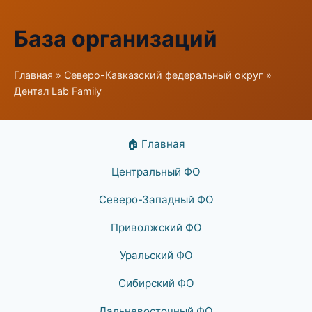
База организаций
Главная
»
Северо-Кавказский федеральный округ
»
Дентал Lab Family
🏠 Главная
Центральный ФО
Северо-Западный ФО
Приволжский ФО
Уральский ФО
Сибирский ФО
Дальневосточный ФО