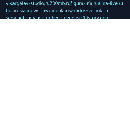
vlkargalev-studio.ru
700mb.ru
figura-ufa.ru
alina-live.ru
belarusiannews.ru
womenknow.ru
dos-vniimk.ru
sega.net.ru
dv.net.ru
phenomenonsofhistory.com
telesputnik.net.ru
wall.pp.ru
pylesosroidmi.ru
gtc-clan.ru
cligs.ru
bibikazap.ru
popova.org.ru
netwhistler.spb.ru
bellvil.ru
bonzon.ru
iss-vladik.ru
defiparis.net.ru
las-gryzas.ru
amku.ru
electednews.spb.ru
feather.org.ru
spar72.ru
tankiigri.ru
dominus.com.ru
ibtree.ru
sanykool.pp.ru
unixlib.org.ru
menatep.spb.ru
gartenterrassen.ru
printeka.ru
skvozilka.com.ru
parkovka-pub.ru
lovemobi.ru
art-ru.ru
emulatorz.com.ru
alucomp.com.ru
tatforum.com.ru
alternativa-profi.ru
dermakler.ru
artsurvey.ru
aredir.ru
khimspas.ru
centr-maxi.ru
2018r.ru
bort-stomer-defort.ru
professional2.ru
gibsons.ru
artselena.ru
art-pilot.ru
ingredient.spb.ru
npfpolimer.spb.ru
argentum.spb.ru
hom-edu.ru
af-num.ru
cashadvanceamericasev.org
trexp.spb.ru