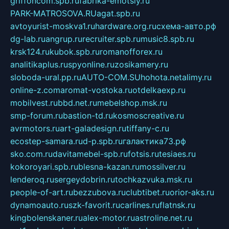
griffoncom.spb.ru
fabrika-emotsiy.ru
PARK-MATROSOVA.RU
agat.spb.ru
avtoyurist-moskva1.ru
hardware.org.ru
схема-авто.рф
dg-lab.ru
angrup.ru
recruiter.spb.ru
music8.spb.ru
krsk124.ru
kubok.spb.ru
romanofforex.ru
analitikaplus.ru
spyonline.ru
zosikamery.ru
sloboda-ural.pp.ru
AUTO-COM.SU
hohota.net
alimy.ru
online-z.com
aromat-vostoka.ru
otdelkaexp.ru
mobilvest.ru
bbd.net.ru
mebelshop.msk.ru
smp-forum.ru
bastion-td.ru
kosmoscreative.ru
avrmotors.ru
art-galadesign.ru
tiffany-c.ru
ecostep-samara.ru
d-p.spb.ru
галактика73.рф
sko.com.ru
davitamebel-spb.ru
fotsis.ru
tesiaes.ru
kokoroyari.spb.ru
blesna-kazan.ru
mossilver.ru
lenderoq.ru
sergeydobrin.ru
tochkazvuka.msk.ru
people-of-art.ru
bezzubova.ru
clubtibet.ru
orior-aks.ru
dynamoauto.ru
szk-favorit.ru
carlines.ru
flatnsk.ru
kingbolenskaner.ru
alex-motor.ru
astroline.net.ru