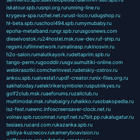
iskatour.spb.ru
snpi.org.ru
running-line.ru
krygeva-spa.ru
chel.net.ru
rust-loco.ru
dugshop.ru
hl-beta.spb.ru
school494.spb.ru
mymubaby.ru
epoha-metalband.ru
ngr.spb.ru
rusgosnews.com
dieselvostok.ru
24hostel.msk.ru
w-dev.ru
f-ship.ru
regsmi.ru
filmnetwork.ru
malinasp.ru
kinosvin.ru
h2o-salon.ru
malutkayork.ru
deltaprim.spb.ru
tango-perm.ru
gooddir.ru
sgv.su
multiki-online.com
webkrasotki.com
cherinvest.ru
detskiy-ostrov.ru
ankou.spb.ru
alvesta1.ru
pdf-creator.ru
nix-files.org.ru
sakhatoday.ru
elektrikersymboler.ru
sputnikyes.ru
golf2club.msk.ru
aeforums.ru
zallclub.ru
multimodal.msk.ru
habaigry.ru
haikko.ru
sobakopedia.ru
isz-fest.ru
ewnc.info
screensaver-clock.net.ru
volnav.spb.ru
comnat.ru
npf.net.ru
7bit.pp.ru
kalugatur.ru
tesiaes.ru
card.com.ru
kazanka.spb.ru
gildiya-kuznecov.ru
kameryboavision.ru