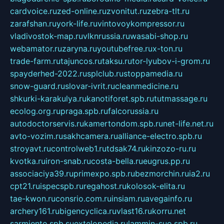
cardvoice.ru
zed-online.ru
zvonitut.ru
zebra-tlt.ru
zarafshan.ru
york-life.ru
vintovoykompressor.ru
vladivostok-map.ru
vlknrussia.ru
wasabi-shop.ru
webamator.ru
zaryna.ru
youtubefree.ru
x-ton.ru
trade-farm.ru
tajuncos.ru
taksu.ru
tor-lyubov-i-grom.ru
spayderhed-2022.ru
splclub.ru
stoppamedia.ru
snow-guard.ru
slovar-ivrit.ru
cleanmedicine.ru
shkurki-karakulya.ru
kanotiforet.spb.ru
tutmassage.ru
ecolog.org.ru
praga.spb.ru
falcorussia.ru
autodoctorservis.ru
kamertondom.spb.ru
net-life.net.ru
avto-vozim.ru
sakhcamera.ru
alliance-electro.spb.ru
stroyavt.ru
controlweb1.ru
tdsak74.ru
kinzozo-ru.ru
kvotka.ru
iron-snab.ru
costa-bella.ru
eugrus.pp.ru
associaciya39.ru
primexpo.spb.ru
bezmorchin.ru
ia2.ru
cpt21.ru
ispecspb.ru
regahost.ru
kolosok-elita.ru
tae-kwon.ru
consrio.com.ru
insiam.ru
avegainfo.ru
archery161.ru
bigencyclica.ru
vlast16.ru
korru.net
sarmiento.spb.su
extelopedia.ru
lammin-suo.spb.ru