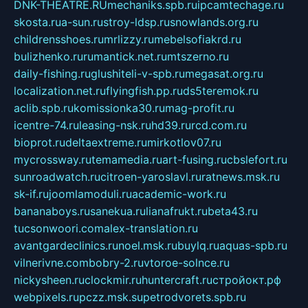
DNK-THEATRE.RU
mechaniks.spb.ru
ipcamtechage.ru
skosta.ru
a-sun.ru
stroy-ldsp.ru
snowlands.org.ru
childrensshoes.ru
mrlizzy.ru
mebelsofiakrd.ru
bulizhenko.ru
rumantick.net.ru
mtszerno.ru
daily-fishing.ru
glushiteli-v-spb.ru
megasat.org.ru
localization.net.ru
flyingfish.pp.ru
ds5teremok.ru
aclib.spb.ru
komissionka30.ru
mag-profit.ru
icentre-74.ru
leasing-nsk.ru
hd39.ru
rcd.com.ru
bioprot.ru
deltaextreme.ru
mirkotlov07.ru
mycrossway.ru
temamedia.ru
art-fusing.ru
cbslefort.ru
sunroadwatch.ru
citroen-yaroslavl.ru
ratnews.msk.ru
sk-if.ru
joomlamoduli.ru
academic-work.ru
bananaboys.ru
sanekua.ru
lianafrukt.ru
beta43.ru
tucsonwoori.com
alex-translation.ru
avantgardeclinics.ru
noel.msk.ru
buylq.ru
aquas-spb.ru
vilnerivne.com
bobry-2.ru
vtoroe-solnce.ru
nickysheen.ru
clockmir.ru
huntercraft.ru
стройокт.рф
webpixels.ru
pczz.msk.su
petrodvorets.spb.ru