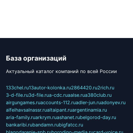
База организаций
Актуальный каталог компаний по всей России
133chel.ru
13autor-kolonka.ru
2864420.ru
2rich.ru
3-d-file.ru
3d-file.ru
a-cdc.ru
aalse.ru
a380club.ru
airgungames.ru
accounts-112.ru
adler-jun.ru
adonyev.ru
alfeihavsalnassr.ru
altaipant.ru
argentinamia.ru
aria-family.ru
arkrym.ru
ashanet.ru
belgorod-day.ru
bankaribi.ru
bandamn.ru
bigfatcc.ru
blagodarenie-spb.ru
borodino-media.ru
card-voice.ru