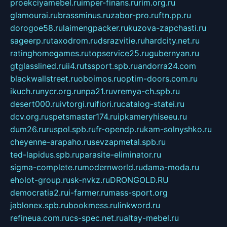
proekciyamebel.ru
imper-finans.ru
rim.org.ru
glamourai.ru
brassminus.ru
zabor-pro.ru
ftn.pp.ru
dorogoe58.ru
laimengpacker.ru
kuzova-zapchasti.ru
sageerp.ru
taxodrom.ru
dsrazvitie.ru
hardcity.net.ru
ratinghomegames.ru
topservice25.ru
gubernyan.ru
gtglasslined.ru
ii4.ru
tssport.spb.ru
andorra24.com
blackwallstreet.ru
oboimos.ru
optim-doors.com.ru
ikuch.ru
nycr.org.ru
npa21.ru
vremya-ch.spb.ru
desert000.ru
ivtorgi.ru
ifiori.ru
catalog-statei.ru
dcv.org.ru
spetsmaster174.ru
ipkameryhiseeu.ru
dum26.ru
ruspol.spb.ru
fr-opendp.ru
kam-solnyshko.ru
cheyenne-arapaho.ru
sevzapmetal.spb.ru
ted-lapidus.spb.ru
parasite-eliminator.ru
sigma-complete.ru
modernworld.ru
dama-moda.ru
eholot-group.ru
sk-nvkz.ru
DRONGOLD.RU
democratia2.ru
i-farmer.ru
mass-sport.org
jablonex.spb.ru
bookmess.ru
linkword.ru
refineua.com.ru
cs-spec.net.ru
altay-mebel.ru