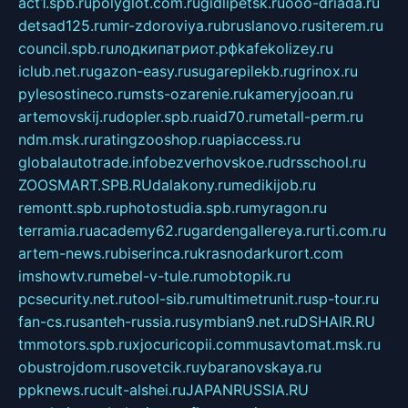
act1.spb.ru
polyglot.com.ru
gidlipetsk.ru
ooo-driada.ru
detsad125.ru
mir-zdoroviya.ru
bruslanovo.ru
siterem.ru
council.spb.ru
лодкипатриот.рф
kafekolizey.ru
iclub.net.ru
gazon-easy.ru
sugarepilekb.ru
grinox.ru
pylesostineco.ru
msts-ozarenie.ru
kameryjooan.ru
artemovskij.ru
dopler.spb.ru
aid70.ru
metall-perm.ru
ndm.msk.ru
ratingzooshop.ru
apiaccess.ru
globalautotrade.info
bezverhovskoe.ru
drsschool.ru
ZOOSMART.SPB.RU
dalakony.ru
medikijob.ru
remontt.spb.ru
photostudia.spb.ru
myragon.ru
terramia.ru
academy62.ru
gardengallereya.ru
rti.com.ru
artem-news.ru
biserinca.ru
krasnodarkurort.com
imshowtv.ru
mebel-v-tule.ru
mobtopik.ru
pcsecurity.net.ru
tool-sib.ru
multimetrunit.ru
sp-tour.ru
fan-cs.ru
santeh-russia.ru
symbian9.net.ru
DSHAIR.RU
tmmotors.spb.ru
xjocuricopii.com
musavtomat.msk.ru
obustrojdom.ru
sovetcik.ru
ybaranovskaya.ru
ppknews.ru
cult-alshei.ru
JAPANRUSSIA.RU