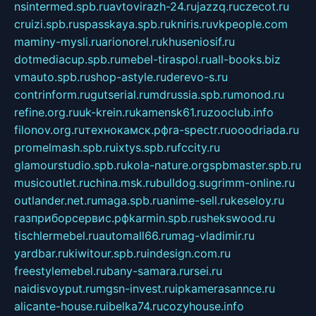
nsintermed.spb.ru
avtovirazh-24.ru
jazzq.ru
czecot.ru
cruizi.spb.ru
spasskaya.spb.ru
kniris.ru
vkpeople.com
maminy-mysli.ru
arionorel.ru
khuseniosif.ru
dotmediacup.spb.ru
mebel-tiraspol.ru
all-books.biz
vmauto.spb.ru
shop-astyle.ru
derevo-s.ru
contrinform.ru
gutserial.ru
mdrussia.spb.ru
monod.ru
refine.org.ru
uk-krein.ru
kamensk61.ru
zooclub.info
filonov.org.ru
технокамск.рф
ra-spectr.ru
ooodriada.ru
promelmash.spb.ru
ixtys.spb.ru
fccity.ru
glamourstudio.spb.ru
kola-nature.org
spbmaster.spb.ru
musicoutlet.ru
china.msk.ru
bulldog.su
grimm-online.ru
outlander.net.ru
maga.spb.ru
anime-sell.ru
keseloy.ru
газприборсервис.рф
karmin.spb.ru
shekswood.ru
tischlermebel.ru
automall66.ru
mag-vladimir.ru
yardbar.ru
kiwitour.spb.ru
indesign.com.ru
freestylemebel.ru
bany-samara.ru
rsei.ru
naidisvoyput.ru
mgsn-invest.ru
ipkamerasannce.ru
alicante-house.ru
ibelka74.ru
cozyhouse.info