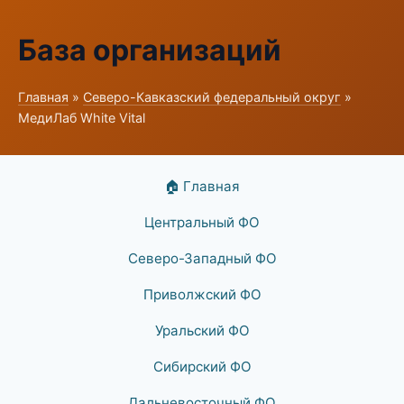
База организаций
Главная
»
Северо-Кавказский федеральный округ
»
МедиЛаб White Vital
🏠 Главная
Центральный ФО
Северо-Западный ФО
Приволжский ФО
Уральский ФО
Сибирский ФО
Дальневосточный ФО