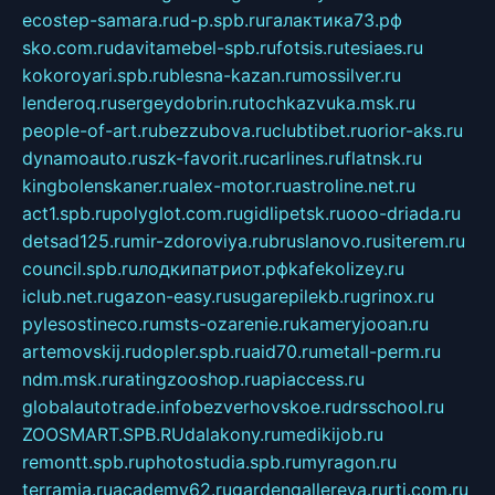
ecostep-samara.ru
d-p.spb.ru
галактика73.рф
sko.com.ru
davitamebel-spb.ru
fotsis.ru
tesiaes.ru
kokoroyari.spb.ru
blesna-kazan.ru
mossilver.ru
lenderoq.ru
sergeydobrin.ru
tochkazvuka.msk.ru
people-of-art.ru
bezzubova.ru
clubtibet.ru
orior-aks.ru
dynamoauto.ru
szk-favorit.ru
carlines.ru
flatnsk.ru
kingbolenskaner.ru
alex-motor.ru
astroline.net.ru
act1.spb.ru
polyglot.com.ru
gidlipetsk.ru
ooo-driada.ru
detsad125.ru
mir-zdoroviya.ru
bruslanovo.ru
siterem.ru
council.spb.ru
лодкипатриот.рф
kafekolizey.ru
iclub.net.ru
gazon-easy.ru
sugarepilekb.ru
grinox.ru
pylesostineco.ru
msts-ozarenie.ru
kameryjooan.ru
artemovskij.ru
dopler.spb.ru
aid70.ru
metall-perm.ru
ndm.msk.ru
ratingzooshop.ru
apiaccess.ru
globalautotrade.info
bezverhovskoe.ru
drsschool.ru
ZOOSMART.SPB.RU
dalakony.ru
medikijob.ru
remontt.spb.ru
photostudia.spb.ru
myragon.ru
terramia.ru
academy62.ru
gardengallereya.ru
rti.com.ru