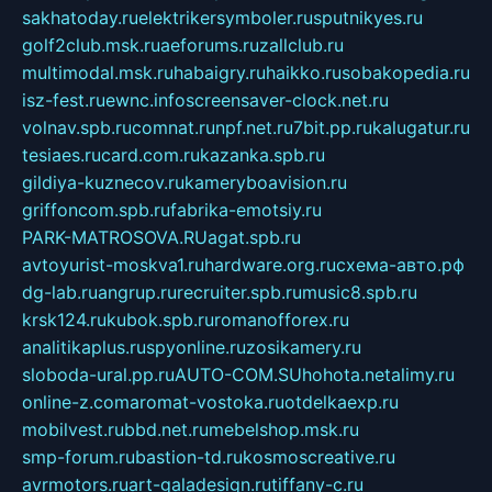
sakhatoday.ru
elektrikersymboler.ru
sputnikyes.ru
golf2club.msk.ru
aeforums.ru
zallclub.ru
multimodal.msk.ru
habaigry.ru
haikko.ru
sobakopedia.ru
isz-fest.ru
ewnc.info
screensaver-clock.net.ru
volnav.spb.ru
comnat.ru
npf.net.ru
7bit.pp.ru
kalugatur.ru
tesiaes.ru
card.com.ru
kazanka.spb.ru
gildiya-kuznecov.ru
kameryboavision.ru
griffoncom.spb.ru
fabrika-emotsiy.ru
PARK-MATROSOVA.RU
agat.spb.ru
avtoyurist-moskva1.ru
hardware.org.ru
схема-авто.рф
dg-lab.ru
angrup.ru
recruiter.spb.ru
music8.spb.ru
krsk124.ru
kubok.spb.ru
romanofforex.ru
analitikaplus.ru
spyonline.ru
zosikamery.ru
sloboda-ural.pp.ru
AUTO-COM.SU
hohota.net
alimy.ru
online-z.com
aromat-vostoka.ru
otdelkaexp.ru
mobilvest.ru
bbd.net.ru
mebelshop.msk.ru
smp-forum.ru
bastion-td.ru
kosmoscreative.ru
avrmotors.ru
art-galadesign.ru
tiffany-c.ru