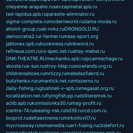
cheyenne-arapaho.ru
sevzapmetal.spb.ru
ted-lapidus.spb.ru
parasite-eliminator.ru
sigma-complete.ru
modernworld.ru
dama-moda.ru
eholot-group.ru
sk-nvkz.ru
DRONGOLD.RU
democratia2.ru
i-farmer.ru
mass-sport.org
jablonex.spb.ru
bookmess.ru
linkword.ru
refineua.com.ru
cs-spec.net.ru
altay-mebel.ru
DNK-THEATRE.RU
mechaniks.spb.ru
ipcamtechage.ru
skosta.ru
a-sun.ru
stroy-ldsp.ru
snowlands.org.ru
childrensshoes.ru
mrlizzy.ru
mebelsofiakrd.ru
bulizhenko.ru
rumantick.net.ru
mtszerno.ru
daily-fishing.ru
glushiteli-v-spb.ru
megasat.org.ru
localization.net.ru
flyingfish.pp.ru
ds5teremok.ru
aclib.spb.ru
komissionka30.ru
mag-profit.ru
icentre-74.ru
leasing-nsk.ru
hd39.ru
rcd.com.ru
bioprot.ru
deltaextreme.ru
mirkotlov07.ru
mycrossway.ru
temamedia.ru
art-fusing.ru
cbslefort.ru
sunroadwatch.ru
citroen-yaroslavl.ru
ratnews.msk.ru