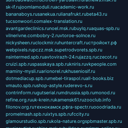
sk-if.ru
joomlamoduli.ru
academic-work.ru
bananaboys.ru
sanekua.ru
lianafrukt.ru
beta43.ru
tucsonwoori.com
alex-translation.ru
avantgardeclinics.ru
noel.msk.ru
buylq.ru
aquas-spb.ru
vilnerivne.com
bobry-2.ru
vtoroe-solnce.ru
nickysheen.ru
clockmir.ru
huntercraft.ru
стройокт.рф
webpixels.ru
pczz.msk.su
petrodvorets.spb.ru
nsintermed.spb.ru
avtovirazh-24.ru
jazzq.ru
czecot.ru
cruizi.spb.ru
spasskaya.spb.ru
kniris.ru
vkpeople.com
maminy-mysli.ru
arionorel.ru
khuseniosif.ru
dotmediacup.spb.ru
mebel-tiraspol.ru
all-books.biz
vmauto.spb.ru
shop-astyle.ru
derevo-s.ru
contrinform.ru
gutserial.ru
mdrussia.spb.ru
monod.ru
refine.org.ru
uk-krein.ru
kamensk61.ru
zooclub.info
filonov.org.ru
технокамск.рф
ra-spectr.ru
ooodriada.ru
promelmash.spb.ru
ixtys.spb.ru
fccity.ru
glamourstudio.spb.ru
kola-nature.org
spbmaster.spb.ru