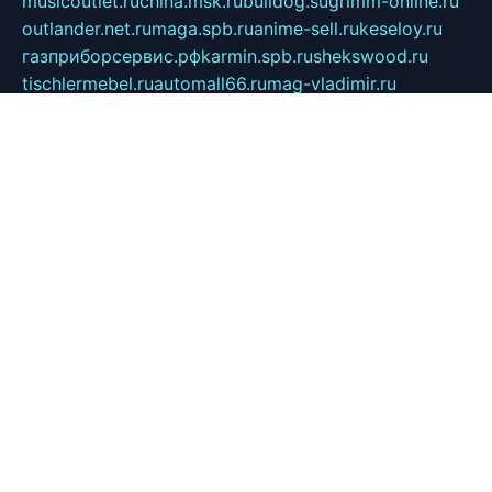
musicoutlet.ru
china.msk.ru
bulldog.su
grimm-online.ru
outlander.net.ru
maga.spb.ru
anime-sell.ru
keseloy.ru
газприборсервис.рф
karmin.spb.ru
shekswood.ru
tischlermebel.ru
automall66.ru
mag-vladimir.ru
yardbar.ru
kiwitour.spb.ru
indesign.com.ru
freestylemebel.ru
bany-samara.ru
rsei.ru
naidisvoyput.ru
mgsn-invest.ru
ipkamerasannce.ru
alicante-house.ru
ibelka74.ru
cozyhouse.info
vlkargalev-studio.ru
700mb.ru
figura-ufa.ru
alina-live.ru
belarusiannews.ru
womenknow.ru
dos-vniimk.ru
sega.net.ru
dv.net.ru
phenomenonsofhistory.com
telesputnik.net.ru
wall.pp.ru
pylesosroidmi.ru
gtc-clan.ru
cligs.ru
bibikazap.ru
popova.org.ru
netwhistler.spb.ru
bellvil.ru
bonzon.ru
iss-vladik.ru
defiparis.net.ru
las-gryzas.ru
amku.ru
electednews.spb.ru
feather.org.ru
spar72.ru
tankiigri.ru
dominus.com.ru
ibtree.ru
sanykool.pp.ru
unixlib.org.ru
menatep.spb.ru
gartenterrassen.ru
printeka.ru