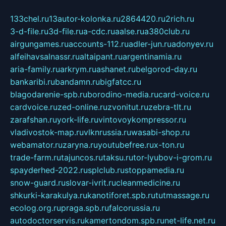
133chel.ru
13autor-kolonka.ru
2864420.ru
2rich.ru
3-d-file.ru
3d-file.ru
a-cdc.ru
aalse.ru
a380club.ru
airgungames.ru
accounts-112.ru
adler-jun.ru
adonyev.ru
alfeihavsalnassr.ru
altaipant.ru
argentinamia.ru
aria-family.ru
arkrym.ru
ashanet.ru
belgorod-day.ru
bankaribi.ru
bandamn.ru
bigfatcc.ru
blagodarenie-spb.ru
borodino-media.ru
card-voice.ru
cardvoice.ru
zed-online.ru
zvonitut.ru
zebra-tlt.ru
zarafshan.ru
york-life.ru
vintovoykompressor.ru
vladivostok-map.ru
vlknrussia.ru
wasabi-shop.ru
webamator.ru
zaryna.ru
youtubefree.ru
x-ton.ru
trade-farm.ru
tajuncos.ru
taksu.ru
tor-lyubov-i-grom.ru
spayderhed-2022.ru
splclub.ru
stoppamedia.ru
snow-guard.ru
slovar-ivrit.ru
cleanmedicine.ru
shkurki-karakulya.ru
kanotiforet.spb.ru
tutmassage.ru
ecolog.org.ru
praga.spb.ru
falcorussia.ru
autodoctorservis.ru
kamertondom.spb.ru
net-life.net.ru