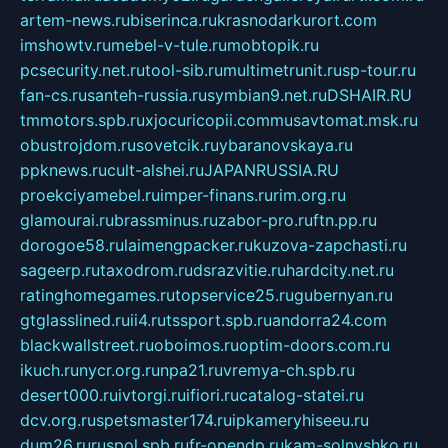
artem-news.ru
biserinca.ru
krasnodarkurort.com
imshowtv.ru
mebel-v-tule.ru
mobtopik.ru
pcsecurity.net.ru
tool-sib.ru
multimetrunit.ru
sp-tour.ru
fan-cs.ru
santeh-russia.ru
symbian9.net.ru
DSHAIR.RU
tmmotors.spb.ru
xjocuricopii.com
musavtomat.msk.ru
obustrojdom.ru
sovetcik.ru
ybaranovskaya.ru
ppknews.ru
cult-alshei.ru
JAPANRUSSIA.RU
proekciyamebel.ru
imper-finans.ru
rim.org.ru
glamourai.ru
brassminus.ru
zabor-pro.ru
ftn.pp.ru
dorogoe58.ru
laimengpacker.ru
kuzova-zapchasti.ru
sageerp.ru
taxodrom.ru
dsrazvitie.ru
hardcity.net.ru
ratinghomegames.ru
topservice25.ru
gubernyan.ru
gtglasslined.ru
ii4.ru
tssport.spb.ru
andorra24.com
blackwallstreet.ru
oboimos.ru
optim-doors.com.ru
ikuch.ru
nycr.org.ru
npa21.ru
vremya-ch.spb.ru
desert000.ru
ivtorgi.ru
ifiori.ru
catalog-statei.ru
dcv.org.ru
spetsmaster174.ru
ipkameryhiseeu.ru
dum26.ru
ruspol.spb.ru
fr-opendp.ru
kam-solnyshko.ru