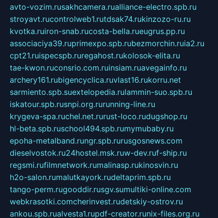
avto-vozim.ru
sakhcamera.ru
alliance-electro.spb.ru
stroyavt.ru
controlweb1.ru
tdsak74.ru
kinzozo-ru.ru
kvotka.ru
iron-snab.ru
costa-bella.ru
eugrus.pp.ru
associaciya39.ru
primexpo.spb.ru
bezmorchin.ru
ia2.ru
cpt21.ru
ispecspb.ru
regahost.ru
kolosok-elita.ru
tae-kwon.ru
consrio.com.ru
insiam.ru
avegainfo.ru
archery161.ru
bigencyclica.ru
vlast16.ru
korru.net
sarmiento.spb.su
extelopedia.ru
lammin-suo.spb.ru
iskatour.spb.ru
snpi.org.ru
running-line.ru
krygeva-spa.ru
chel.net.ru
rust-loco.ru
dugshop.ru
hl-beta.spb.ru
school494.spb.ru
mymubaby.ru
epoha-metalband.ru
ngr.spb.ru
rusgosnews.com
dieselvostok.ru
24hostel.msk.ru
w-dev.ru
f-ship.ru
regsmi.ru
filmnetwork.ru
malinasp.ru
kinosvin.ru
h2o-salon.ru
malutkayork.ru
deltaprim.spb.ru
tango-perm.ru
gooddir.ru
sgv.su
multiki-online.com
webkrasotki.com
cherinvest.ru
detskiy-ostrov.ru
ankou.spb.ru
alvesta1.ru
pdf-creator.ru
nix-files.org.ru