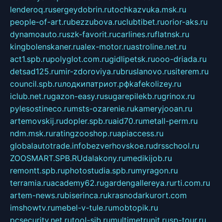
lenderoq.ru
sergeydobrin.ru
tochkazvuka.msk.ru
people-of-art.ru
bezzubova.ru
clubtibet.ru
orior-aks.ru
dynamoauto.ru
szk-favorit.ru
carlines.ru
flatnsk.ru
kingbolenskaner.ru
alex-motor.ru
astroline.net.ru
act1.spb.ru
polyglot.com.ru
gidlipetsk.ru
ooo-driada.ru
detsad125.ru
mir-zdoroviya.ru
bruslanovo.ru
siterem.ru
council.spb.ru
лодкипатриот.рф
kafekolizey.ru
iclub.net.ru
gazon-easy.ru
sugarepilekb.ru
grinox.ru
pylesostineco.ru
msts-ozarenie.ru
kameryjooan.ru
artemovskij.ru
dopler.spb.ru
aid70.ru
metall-perm.ru
ndm.msk.ru
ratingzooshop.ru
apiaccess.ru
globalautotrade.info
bezverhovskoe.ru
drsschool.ru
ZOOSMART.SPB.RU
dalakony.ru
medikijob.ru
remontt.spb.ru
photostudia.spb.ru
myragon.ru
terramia.ru
academy62.ru
gardengallereya.ru
rti.com.ru
artem-news.ru
biserinca.ru
krasnodarkurort.com
imshowtv.ru
mebel-v-tule.ru
mobtopik.ru
pcsecurity.net.ru
tool-sib.ru
multimetrunit.ru
sp-tour.ru