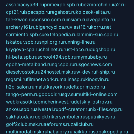
associaciya39.ru
primexpo.spb.ru
bezmorchin.ru
ia2.ru
cpt21.ru
ispecspb.ru
regahost.ru
kolosok-elita.ru
tae-kwon.ru
consrio.com.ru
insiam.ru
avegainfo.ru
archery161.ru
bigencyclica.ru
vlast16.ru
korru.net
sarmiento.spb.su
extelopedia.ru
lammin-suo.spb.ru
iskatour.spb.ru
snpi.org.ru
running-line.ru
krygeva-spa.ru
chel.net.ru
rust-loco.ru
dugshop.ru
hl-beta.spb.ru
school494.spb.ru
mymubaby.ru
epoha-metalband.ru
ngr.spb.ru
rusgosnews.com
dieselvostok.ru
24hostel.msk.ru
w-dev.ru
f-ship.ru
regsmi.ru
filmnetwork.ru
malinasp.ru
kinosvin.ru
h2o-salon.ru
malutkayork.ru
deltaprim.spb.ru
tango-perm.ru
gooddir.ru
sgv.su
multiki-online.com
webkrasotki.com
cherinvest.ru
detskiy-ostrov.ru
ankou.spb.ru
alvesta1.ru
pdf-creator.ru
nix-files.org.ru
sakhatoday.ru
elektrikersymboler.ru
sputnikyes.ru
golf2club.msk.ru
aeforums.ru
zallclub.ru
multimodal.msk.ru
habaigry.ru
haikko.ru
sobakopedia.ru