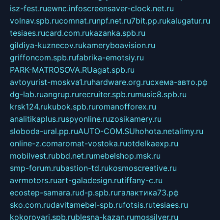
isz-fest.ru
ewnc.info
screensaver-clock.net.ru
volnav.spb.ru
comnat.ru
npf.net.ru
7bit.pp.ru
kalugatur.ru
tesiaes.ru
card.com.ru
kazanka.spb.ru
gildiya-kuznecov.ru
kameryboavision.ru
griffoncom.spb.ru
fabrika-emotsiy.ru
PARK-MATROSOVA.RU
agat.spb.ru
avtoyurist-moskva1.ru
hardware.org.ru
схема-авто.рф
dg-lab.ru
angrup.ru
recruiter.spb.ru
music8.spb.ru
krsk124.ru
kubok.spb.ru
romanofforex.ru
analitikaplus.ru
spyonline.ru
zosikamery.ru
sloboda-ural.pp.ru
AUTO-COM.SU
hohota.net
alimy.ru
online-z.com
aromat-vostoka.ru
otdelkaexp.ru
mobilvest.ru
bbd.net.ru
mebelshop.msk.ru
smp-forum.ru
bastion-td.ru
kosmoscreative.ru
avrmotors.ru
art-galadesign.ru
tiffany-c.ru
ecostep-samara.ru
d-p.spb.ru
галактика73.рф
sko.com.ru
davitamebel-spb.ru
fotsis.ru
tesiaes.ru
kokoroyari.spb.ru
blesna-kazan.ru
mossilver.ru