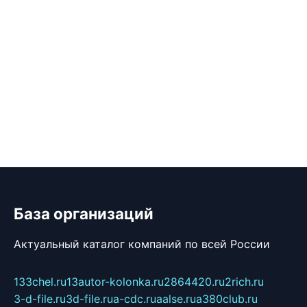
База организаций
Актуальный каталог компаний по всей России
133chel.ru
13autor-kolonka.ru
2864420.ru
2rich.ru
3-d-file.ru
3d-file.ru
a-cdc.ru
aalse.ru
a380club.ru