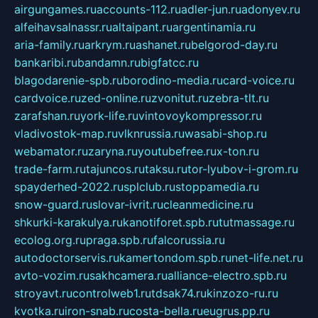
airgungames.ru
accounts-112.ru
adler-jun.ru
adonyev.ru
alfeihavsalnassr.ru
altaipant.ru
argentinamia.ru
aria-family.ru
arkrym.ru
ashanet.ru
belgorod-day.ru
bankaribi.ru
bandamn.ru
bigfatcc.ru
blagodarenie-spb.ru
borodino-media.ru
card-voice.ru
cardvoice.ru
zed-online.ru
zvonitut.ru
zebra-tlt.ru
zarafshan.ru
york-life.ru
vintovoykompressor.ru
vladivostok-map.ru
vlknrussia.ru
wasabi-shop.ru
webamator.ru
zaryna.ru
youtubefree.ru
x-ton.ru
trade-farm.ru
tajuncos.ru
taksu.ru
tor-lyubov-i-grom.ru
spayderhed-2022.ru
splclub.ru
stoppamedia.ru
snow-guard.ru
slovar-ivrit.ru
cleanmedicine.ru
shkurki-karakulya.ru
kanotiforet.spb.ru
tutmassage.ru
ecolog.org.ru
praga.spb.ru
falcorussia.ru
autodoctorservis.ru
kamertondom.spb.ru
net-life.net.ru
avto-vozim.ru
sakhcamera.ru
alliance-electro.spb.ru
stroyavt.ru
controlweb1.ru
tdsak74.ru
kinzozo-ru.ru
kvotka.ru
iron-snab.ru
costa-bella.ru
eugrus.pp.ru