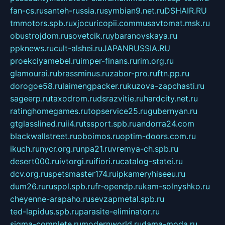
fan-cs.ru
santeh-russia.ru
symbian9.net.ru
DSHAIR.RU
tmmotors.spb.ru
xjocuricopii.com
musavtomat.msk.ru
obustrojdom.ru
sovetcik.ru
ybaranovskaya.ru
ppknews.ru
cult-alshei.ru
JAPANRUSSIA.RU
proekciyamebel.ru
imper-finans.ru
rim.org.ru
glamourai.ru
brassminus.ru
zabor-pro.ru
ftn.pp.ru
dorogoe58.ru
laimengpacker.ru
kuzova-zapchasti.ru
sageerp.ru
taxodrom.ru
dsrazvitie.ru
hardcity.net.ru
ratinghomegames.ru
topservice25.ru
gubernyan.ru
gtglasslined.ru
ii4.ru
tssport.spb.ru
andorra24.com
blackwallstreet.ru
oboimos.ru
optim-doors.com.ru
ikuch.ru
nycr.org.ru
npa21.ru
vremya-ch.spb.ru
desert000.ru
ivtorgi.ru
ifiori.ru
catalog-statei.ru
dcv.org.ru
spetsmaster174.ru
ipkameryhiseeu.ru
dum26.ru
ruspol.spb.ru
fr-opendp.ru
kam-solnyshko.ru
cheyenne-arapaho.ru
sevzapmetal.spb.ru
ted-lapidus.spb.ru
parasite-eliminator.ru
sigma-complete.ru
modernworld.ru
dama-moda.ru