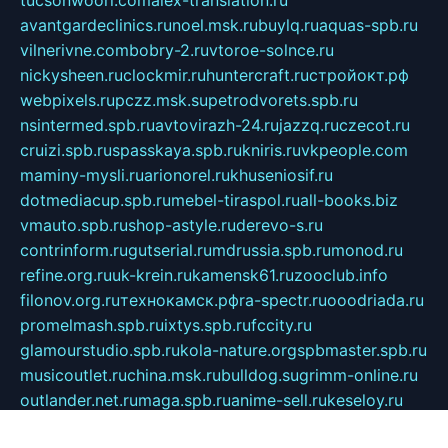
avantgardeclinics.ru
noel.msk.ru
buylq.ru
aquas-spb.ru
vilnerivne.com
bobry-2.ru
vtoroe-solnce.ru
nickysheen.ru
clockmir.ru
huntercraft.ru
стройокт.рф
webpixels.ru
pczz.msk.su
petrodvorets.spb.ru
nsintermed.spb.ru
avtovirazh-24.ru
jazzq.ru
czecot.ru
cruizi.spb.ru
spasskaya.spb.ru
kniris.ru
vkpeople.com
maminy-mysli.ru
arionorel.ru
khuseniosif.ru
dotmediacup.spb.ru
mebel-tiraspol.ru
all-books.biz
vmauto.spb.ru
shop-astyle.ru
derevo-s.ru
contrinform.ru
gutserial.ru
mdrussia.spb.ru
monod.ru
refine.org.ru
uk-krein.ru
kamensk61.ru
zooclub.info
filonov.org.ru
технокамск.рф
ra-spectr.ru
ooodriada.ru
promelmash.spb.ru
ixtys.spb.ru
fccity.ru
glamourstudio.spb.ru
kola-nature.org
spbmaster.spb.ru
musicoutlet.ru
china.msk.ru
bulldog.su
grimm-online.ru
outlander.net.ru
maga.spb.ru
anime-sell.ru
keseloy.ru
газприборсервис.рф
karmin.spb.ru
shekswood.ru