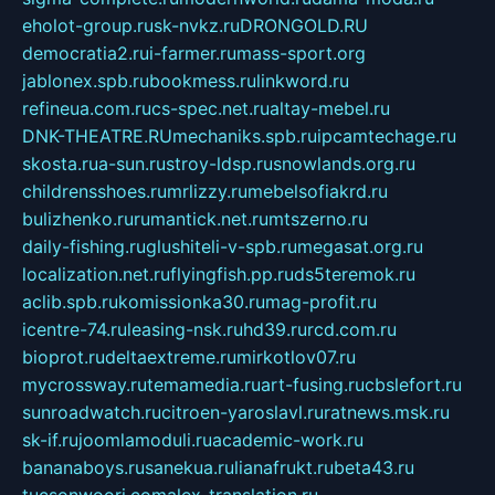
eholot-group.ru
sk-nvkz.ru
DRONGOLD.RU
democratia2.ru
i-farmer.ru
mass-sport.org
jablonex.spb.ru
bookmess.ru
linkword.ru
refineua.com.ru
cs-spec.net.ru
altay-mebel.ru
DNK-THEATRE.RU
mechaniks.spb.ru
ipcamtechage.ru
skosta.ru
a-sun.ru
stroy-ldsp.ru
snowlands.org.ru
childrensshoes.ru
mrlizzy.ru
mebelsofiakrd.ru
bulizhenko.ru
rumantick.net.ru
mtszerno.ru
daily-fishing.ru
glushiteli-v-spb.ru
megasat.org.ru
localization.net.ru
flyingfish.pp.ru
ds5teremok.ru
aclib.spb.ru
komissionka30.ru
mag-profit.ru
icentre-74.ru
leasing-nsk.ru
hd39.ru
rcd.com.ru
bioprot.ru
deltaextreme.ru
mirkotlov07.ru
mycrossway.ru
temamedia.ru
art-fusing.ru
cbslefort.ru
sunroadwatch.ru
citroen-yaroslavl.ru
ratnews.msk.ru
sk-if.ru
joomlamoduli.ru
academic-work.ru
bananaboys.ru
sanekua.ru
lianafrukt.ru
beta43.ru
tucsonwoori.com
alex-translation.ru