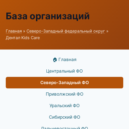
База организаций
Главная
»
Северо-Западный федеральный округ
»
Дентал Kids Care
🏠 Главная
Центральный ФО
Северо-Западный ФО
Приволжский ФО
Уральский ФО
Сибирский ФО
Дальневосточный ФО