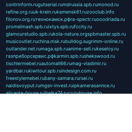
contrinform.ru
gutserial.ru
mdrussia.spb.ru
monod.ru
refine.org.ru
uk-krein.ru
kamensk61.ru
zooclub.info
filonov.org.ru
технокамск.рф
ra-spectr.ru
ooodriada.ru
promelmash.spb.ru
ixtys.spb.ru
fccity.ru
glamourstudio.spb.ru
kola-nature.org
spbmaster.spb.ru
musicoutlet.ru
china.msk.ru
bulldog.su
grimm-online.ru
outlander.net.ru
maga.spb.ru
anime-sell.ru
keseloy.ru
газприборсервис.рф
karmin.spb.ru
shekswood.ru
tischlermebel.ru
automall66.ru
mag-vladimir.ru
yardbar.ru
kiwitour.spb.ru
indesign.com.ru
freestylemebel.ru
bany-samara.ru
rsei.ru
naidisvoyput.ru
mgsn-invest.ru
ipkamerasannce.ru
alicante-house.ru
ibelka74.ru
cozyhouse.info
vlkargalev-studio.ru
700mb.ru
figura-ufa.ru
alina-live.ru
belarusiannews.ru
womenknow.ru
dos-vniimk.ru
sega.net.ru
dv.net.ru
phenomenonsofhistory.com
telesputnik.net.ru
wall.pp.ru
pylesosroidmi.ru
gtc-clan.ru
cligs.ru
bibikazap.ru
popova.org.ru