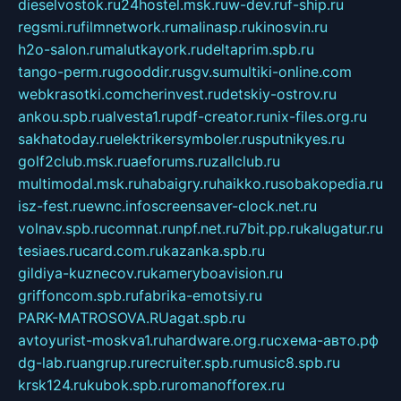
dieselvostok.ru
24hostel.msk.ru
w-dev.ru
f-ship.ru
regsmi.ru
filmnetwork.ru
malinasp.ru
kinosvin.ru
h2o-salon.ru
malutkayork.ru
deltaprim.spb.ru
tango-perm.ru
gooddir.ru
sgv.su
multiki-online.com
webkrasotki.com
cherinvest.ru
detskiy-ostrov.ru
ankou.spb.ru
alvesta1.ru
pdf-creator.ru
nix-files.org.ru
sakhatoday.ru
elektrikersymboler.ru
sputnikyes.ru
golf2club.msk.ru
aeforums.ru
zallclub.ru
multimodal.msk.ru
habaigry.ru
haikko.ru
sobakopedia.ru
isz-fest.ru
ewnc.info
screensaver-clock.net.ru
volnav.spb.ru
comnat.ru
npf.net.ru
7bit.pp.ru
kalugatur.ru
tesiaes.ru
card.com.ru
kazanka.spb.ru
gildiya-kuznecov.ru
kameryboavision.ru
griffoncom.spb.ru
fabrika-emotsiy.ru
PARK-MATROSOVA.RU
agat.spb.ru
avtoyurist-moskva1.ru
hardware.org.ru
схема-авто.рф
dg-lab.ru
angrup.ru
recruiter.spb.ru
music8.spb.ru
krsk124.ru
kubok.spb.ru
romanofforex.ru