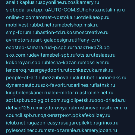
analitikaplus.ru
spyonline.ru
zosikamery.ru
sloboda-ural.pp.ru
AUTO-COM.SU
hohota.net
alimy.ru
online-z.com
aromat-vostoka.ru
otdelkaexp.ru
mobilvest.ru
bbd.net.ru
mebelshop.msk.ru
smp-forum.ru
bastion-td.ru
kosmoscreative.ru
avrmotors.ru
art-galadesign.ru
tiffany-c.ru
ecostep-samara.ru
d-p.spb.ru
галактика73.рф
sko.com.ru
davitamebel-spb.ru
fotsis.ru
tesiaes.ru
kokoroyari.spb.ru
blesna-kazan.ru
mossilver.ru
lenderoq.ru
sergeydobrin.ru
tochkazvuka.msk.ru
people-of-art.ru
bezzubova.ru
clubtibet.ru
orior-aks.ru
dynamoauto.ru
szk-favorit.ru
carlines.ru
flatnsk.ru
kingbolenskaner.ru
alex-motor.ru
astroline.net.ru
act1.spb.ru
polyglot.com.ru
gidlipetsk.ru
ooo-driada.ru
detsad125.ru
mir-zdoroviya.ru
bruslanovo.ru
siterem.ru
council.spb.ru
лодкипатриот.рф
kafekolizey.ru
iclub.net.ru
gazon-easy.ru
sugarepilekb.ru
grinox.ru
pylesostineco.ru
msts-ozarenie.ru
kameryjooan.ru