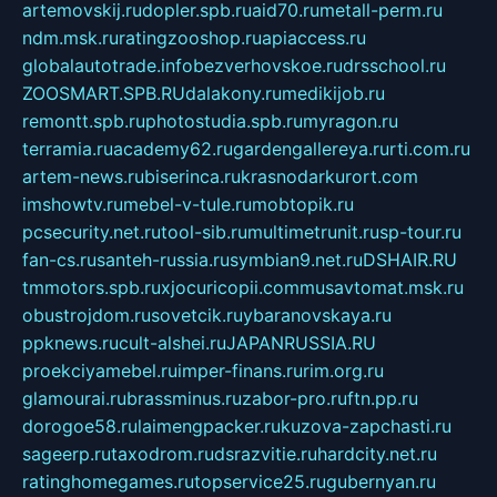
artemovskij.ru
dopler.spb.ru
aid70.ru
metall-perm.ru
ndm.msk.ru
ratingzooshop.ru
apiaccess.ru
globalautotrade.info
bezverhovskoe.ru
drsschool.ru
ZOOSMART.SPB.RU
dalakony.ru
medikijob.ru
remontt.spb.ru
photostudia.spb.ru
myragon.ru
terramia.ru
academy62.ru
gardengallereya.ru
rti.com.ru
artem-news.ru
biserinca.ru
krasnodarkurort.com
imshowtv.ru
mebel-v-tule.ru
mobtopik.ru
pcsecurity.net.ru
tool-sib.ru
multimetrunit.ru
sp-tour.ru
fan-cs.ru
santeh-russia.ru
symbian9.net.ru
DSHAIR.RU
tmmotors.spb.ru
xjocuricopii.com
musavtomat.msk.ru
obustrojdom.ru
sovetcik.ru
ybaranovskaya.ru
ppknews.ru
cult-alshei.ru
JAPANRUSSIA.RU
proekciyamebel.ru
imper-finans.ru
rim.org.ru
glamourai.ru
brassminus.ru
zabor-pro.ru
ftn.pp.ru
dorogoe58.ru
laimengpacker.ru
kuzova-zapchasti.ru
sageerp.ru
taxodrom.ru
dsrazvitie.ru
hardcity.net.ru
ratinghomegames.ru
topservice25.ru
gubernyan.ru