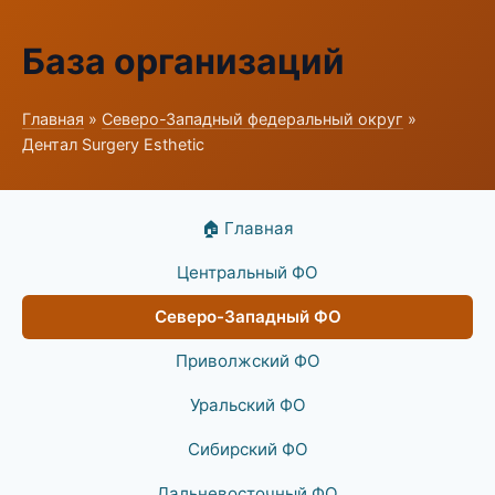
База организаций
Главная
»
Северо-Западный федеральный округ
»
Дентал Surgery Esthetic
🏠 Главная
Центральный ФО
Северо-Западный ФО
Приволжский ФО
Уральский ФО
Сибирский ФО
Дальневосточный ФО