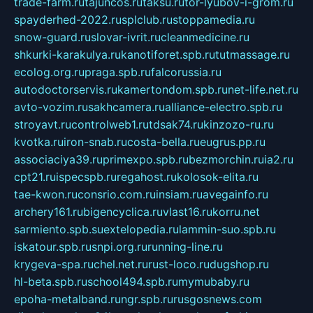
trade-farm.ru
tajuncos.ru
taksu.ru
tor-lyubov-i-grom.ru
spayderhed-2022.ru
splclub.ru
stoppamedia.ru
snow-guard.ru
slovar-ivrit.ru
cleanmedicine.ru
shkurki-karakulya.ru
kanotiforet.spb.ru
tutmassage.ru
ecolog.org.ru
praga.spb.ru
falcorussia.ru
autodoctorservis.ru
kamertondom.spb.ru
net-life.net.ru
avto-vozim.ru
sakhcamera.ru
alliance-electro.spb.ru
stroyavt.ru
controlweb1.ru
tdsak74.ru
kinzozo-ru.ru
kvotka.ru
iron-snab.ru
costa-bella.ru
eugrus.pp.ru
associaciya39.ru
primexpo.spb.ru
bezmorchin.ru
ia2.ru
cpt21.ru
ispecspb.ru
regahost.ru
kolosok-elita.ru
tae-kwon.ru
consrio.com.ru
insiam.ru
avegainfo.ru
archery161.ru
bigencyclica.ru
vlast16.ru
korru.net
sarmiento.spb.su
extelopedia.ru
lammin-suo.spb.ru
iskatour.spb.ru
snpi.org.ru
running-line.ru
krygeva-spa.ru
chel.net.ru
rust-loco.ru
dugshop.ru
hl-beta.spb.ru
school494.spb.ru
mymubaby.ru
epoha-metalband.ru
ngr.spb.ru
rusgosnews.com