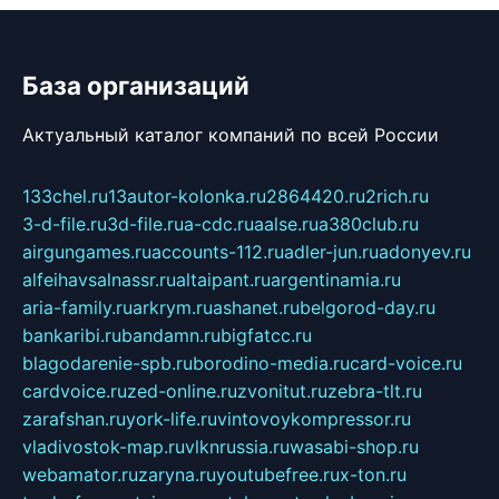
База организаций
Актуальный каталог компаний по всей России
133chel.ru
13autor-kolonka.ru
2864420.ru
2rich.ru
3-d-file.ru
3d-file.ru
a-cdc.ru
aalse.ru
a380club.ru
airgungames.ru
accounts-112.ru
adler-jun.ru
adonyev.ru
alfeihavsalnassr.ru
altaipant.ru
argentinamia.ru
aria-family.ru
arkrym.ru
ashanet.ru
belgorod-day.ru
bankaribi.ru
bandamn.ru
bigfatcc.ru
blagodarenie-spb.ru
borodino-media.ru
card-voice.ru
cardvoice.ru
zed-online.ru
zvonitut.ru
zebra-tlt.ru
zarafshan.ru
york-life.ru
vintovoykompressor.ru
vladivostok-map.ru
vlknrussia.ru
wasabi-shop.ru
webamator.ru
zaryna.ru
youtubefree.ru
x-ton.ru