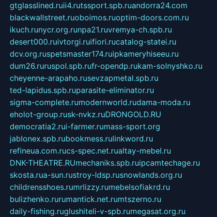
gtglasslined.ru
ii4.ru
tssport.spb.ru
andorra24.com
blackwallstreet.ru
oboimos.ru
optim-doors.com.ru
ikuch.ru
nycr.org.ru
npa21.ru
vremya-ch.spb.ru
desert000.ru
ivtorgi.ru
ifiori.ru
catalog-statei.ru
dcv.org.ru
spetsmaster174.ru
ipkameryhiseeu.ru
dum26.ru
ruspol.spb.ru
fr-opendp.ru
kam-solnyshko.ru
cheyenne-arapaho.ru
sevzapmetal.spb.ru
ted-lapidus.spb.ru
parasite-eliminator.ru
sigma-complete.ru
modernworld.ru
dama-moda.ru
eholot-group.ru
sk-nvkz.ru
DRONGOLD.RU
democratia2.ru
i-farmer.ru
mass-sport.org
jablonex.spb.ru
bookmess.ru
linkword.ru
refineua.com.ru
cs-spec.net.ru
altay-mebel.ru
DNK-THEATRE.RU
mechaniks.spb.ru
ipcamtechage.ru
skosta.ru
a-sun.ru
stroy-ldsp.ru
snowlands.org.ru
childrensshoes.ru
mrlizzy.ru
mebelsofiakrd.ru
bulizhenko.ru
rumantick.net.ru
mtszerno.ru
daily-fishing.ru
glushiteli-v-spb.ru
megasat.org.ru