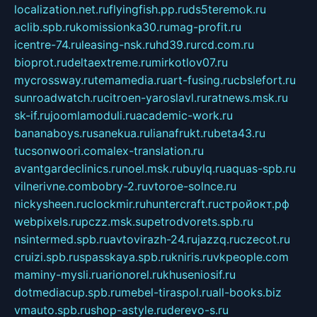
localization.net.ru
flyingfish.pp.ru
ds5teremok.ru
aclib.spb.ru
komissionka30.ru
mag-profit.ru
icentre-74.ru
leasing-nsk.ru
hd39.ru
rcd.com.ru
bioprot.ru
deltaextreme.ru
mirkotlov07.ru
mycrossway.ru
temamedia.ru
art-fusing.ru
cbslefort.ru
sunroadwatch.ru
citroen-yaroslavl.ru
ratnews.msk.ru
sk-if.ru
joomlamoduli.ru
academic-work.ru
bananaboys.ru
sanekua.ru
lianafrukt.ru
beta43.ru
tucsonwoori.com
alex-translation.ru
avantgardeclinics.ru
noel.msk.ru
buylq.ru
aquas-spb.ru
vilnerivne.com
bobry-2.ru
vtoroe-solnce.ru
nickysheen.ru
clockmir.ru
huntercraft.ru
стройокт.рф
webpixels.ru
pczz.msk.su
petrodvorets.spb.ru
nsintermed.spb.ru
avtovirazh-24.ru
jazzq.ru
czecot.ru
cruizi.spb.ru
spasskaya.spb.ru
kniris.ru
vkpeople.com
maminy-mysli.ru
arionorel.ru
khuseniosif.ru
dotmediacup.spb.ru
mebel-tiraspol.ru
all-books.biz
vmauto.spb.ru
shop-astyle.ru
derevo-s.ru