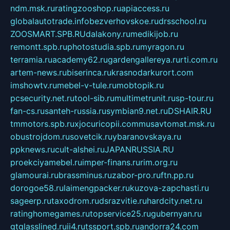
ndm.msk.ru
ratingzooshop.ru
apiaccess.ru
globalautotrade.info
bezverhovskoe.ru
drsschool.ru
ZOOSMART.SPB.RU
dalakony.ru
medikijob.ru
remontt.spb.ru
photostudia.spb.ru
myragon.ru
terramia.ru
academy62.ru
gardengallereya.ru
rti.com.ru
artem-news.ru
biserinca.ru
krasnodarkurort.com
imshowtv.ru
mebel-v-tule.ru
mobtopik.ru
pcsecurity.net.ru
tool-sib.ru
multimetrunit.ru
sp-tour.ru
fan-cs.ru
santeh-russia.ru
symbian9.net.ru
DSHAIR.RU
tmmotors.spb.ru
xjocuricopii.com
musavtomat.msk.ru
obustrojdom.ru
sovetcik.ru
ybaranovskaya.ru
ppknews.ru
cult-alshei.ru
JAPANRUSSIA.RU
proekciyamebel.ru
imper-finans.ru
rim.org.ru
glamourai.ru
brassminus.ru
zabor-pro.ru
ftn.pp.ru
dorogoe58.ru
laimengpacker.ru
kuzova-zapchasti.ru
sageerp.ru
taxodrom.ru
dsrazvitie.ru
hardcity.net.ru
ratinghomegames.ru
topservice25.ru
gubernyan.ru
gtglasslined.ru
ii4.ru
tssport.spb.ru
andorra24.com