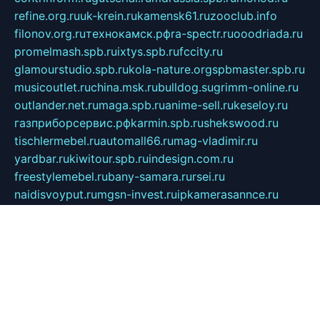
refine.org.ru
uk-krein.ru
kamensk61.ru
zooclub.info
filonov.org.ru
технокамск.рф
ra-spectr.ru
ooodriada.ru
promelmash.spb.ru
ixtys.spb.ru
fccity.ru
glamourstudio.spb.ru
kola-nature.org
spbmaster.spb.ru
musicoutlet.ru
china.msk.ru
bulldog.su
grimm-online.ru
outlander.net.ru
maga.spb.ru
anime-sell.ru
keseloy.ru
газприборсервис.рф
karmin.spb.ru
shekswood.ru
tischlermebel.ru
automall66.ru
mag-vladimir.ru
yardbar.ru
kiwitour.spb.ru
indesign.com.ru
freestylemebel.ru
bany-samara.ru
rsei.ru
naidisvoyput.ru
mgsn-invest.ru
ipkamerasannce.ru
alicante-house.ru
ibelka74.ru
cozyhouse.info
vlkargalev-studio.ru
700mb.ru
figura-ufa.ru
alina-live.ru
belarusiannews.ru
womenknow.ru
dos-vniimk.ru
sega.net.ru
dv.net.ru
phenomenonsofhistory.com
telesputnik.net.ru
wall.pp.ru
pylesosroidmi.ru
gtc-clan.ru
cligs.ru
bibikazap.ru
popova.org.ru
netwhistler.spb.ru
bellvil.ru
bonzon.ru
iss-vladik.ru