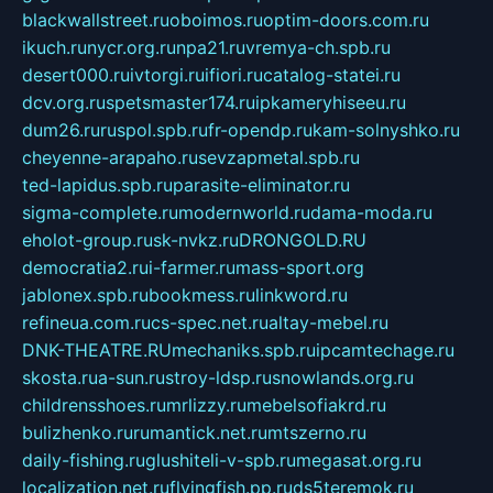
blackwallstreet.ru
oboimos.ru
optim-doors.com.ru
ikuch.ru
nycr.org.ru
npa21.ru
vremya-ch.spb.ru
desert000.ru
ivtorgi.ru
ifiori.ru
catalog-statei.ru
dcv.org.ru
spetsmaster174.ru
ipkameryhiseeu.ru
dum26.ru
ruspol.spb.ru
fr-opendp.ru
kam-solnyshko.ru
cheyenne-arapaho.ru
sevzapmetal.spb.ru
ted-lapidus.spb.ru
parasite-eliminator.ru
sigma-complete.ru
modernworld.ru
dama-moda.ru
eholot-group.ru
sk-nvkz.ru
DRONGOLD.RU
democratia2.ru
i-farmer.ru
mass-sport.org
jablonex.spb.ru
bookmess.ru
linkword.ru
refineua.com.ru
cs-spec.net.ru
altay-mebel.ru
DNK-THEATRE.RU
mechaniks.spb.ru
ipcamtechage.ru
skosta.ru
a-sun.ru
stroy-ldsp.ru
snowlands.org.ru
childrensshoes.ru
mrlizzy.ru
mebelsofiakrd.ru
bulizhenko.ru
rumantick.net.ru
mtszerno.ru
daily-fishing.ru
glushiteli-v-spb.ru
megasat.org.ru
localization.net.ru
flyingfish.pp.ru
ds5teremok.ru