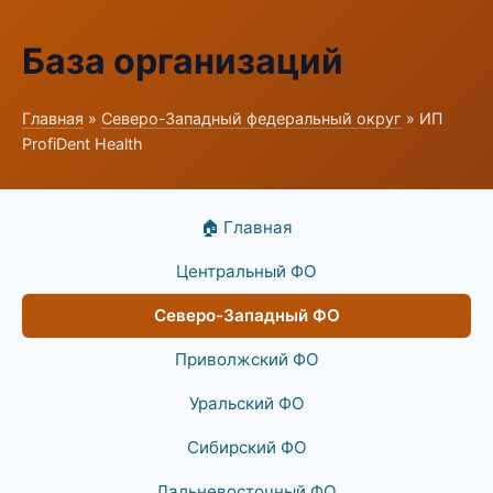
База организаций
Главная
»
Северо-Западный федеральный округ
» ИП
ProfiDent Health
🏠 Главная
Центральный ФО
Северо-Западный ФО
Приволжский ФО
Уральский ФО
Сибирский ФО
Дальневосточный ФО