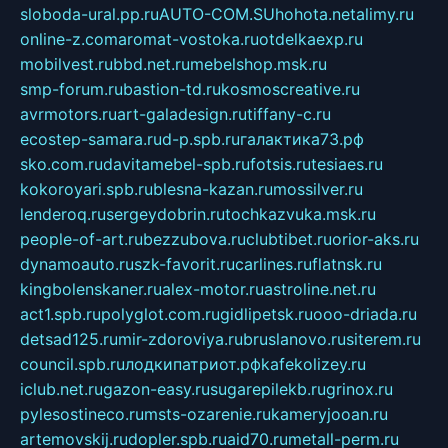
sloboda-ural.pp.ru
AUTO-COM.SU
hohota.net
alimy.ru
online-z.com
aromat-vostoka.ru
otdelkaexp.ru
mobilvest.ru
bbd.net.ru
mebelshop.msk.ru
smp-forum.ru
bastion-td.ru
kosmoscreative.ru
avrmotors.ru
art-galadesign.ru
tiffany-c.ru
ecostep-samara.ru
d-p.spb.ru
галактика73.рф
sko.com.ru
davitamebel-spb.ru
fotsis.ru
tesiaes.ru
kokoroyari.spb.ru
blesna-kazan.ru
mossilver.ru
lenderoq.ru
sergeydobrin.ru
tochkazvuka.msk.ru
people-of-art.ru
bezzubova.ru
clubtibet.ru
orior-aks.ru
dynamoauto.ru
szk-favorit.ru
carlines.ru
flatnsk.ru
kingbolenskaner.ru
alex-motor.ru
astroline.net.ru
act1.spb.ru
polyglot.com.ru
gidlipetsk.ru
ooo-driada.ru
detsad125.ru
mir-zdoroviya.ru
bruslanovo.ru
siterem.ru
council.spb.ru
лодкипатриот.рф
kafekolizey.ru
iclub.net.ru
gazon-easy.ru
sugarepilekb.ru
grinox.ru
pylesostineco.ru
msts-ozarenie.ru
kameryjooan.ru
artemovskij.ru
dopler.spb.ru
aid70.ru
metall-perm.ru