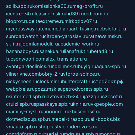
aclib.spb.ru
komissionka30.ru
mag-profit.ru
icentre-74.ru
leasing-nsk.ru
hd39.ru
rcd.com.ru
bioprot.ru
deltaextreme.ru
mirkotlov07.ru
mycrossway.ru
temamedia.ru
art-fusing.ru
cbslefort.ru
sunroadwatch.ru
citroen-yaroslavl.ru
ratnews.msk.ru
sk-if.ru
joomlamoduli.ru
academic-work.ru
bananaboys.ru
sanekua.ru
lianafrukt.ru
beta43.ru
tucsonwoori.com
alex-translation.ru
avantgardeclinics.ru
noel.msk.ru
buylq.ru
aquas-spb.ru
vilnerivne.com
bobry-2.ru
vtoroe-solnce.ru
nickysheen.ru
clockmir.ru
huntercraft.ru
стройокт.рф
webpixels.ru
pczz.msk.su
petrodvorets.spb.ru
nsintermed.spb.ru
avtovirazh-24.ru
jazzq.ru
czecot.ru
cruizi.spb.ru
spasskaya.spb.ru
kniris.ru
vkpeople.com
maminy-mysli.ru
arionorel.ru
khuseniosif.ru
dotmediacup.spb.ru
mebel-tiraspol.ru
all-books.biz
vmauto.spb.ru
shop-astyle.ru
derevo-s.ru
contrinform.ru
gutserial.ru
mdrussia.spb.ru
monod.ru