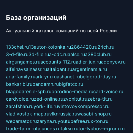
База организаций
Актуальный каталог компаний по всей России
133chel.ru
13autor-kolonka.ru
2864420.ru
2rich.ru
3-d-file.ru
3d-file.ru
a-cdc.ru
aalse.ru
a380club.ru
airgungames.ru
accounts-112.ru
adler-jun.ru
adonyev.ru
alfeihavsalnassr.ru
altaipant.ru
argentinamia.ru
aria-family.ru
arkrym.ru
ashanet.ru
belgorod-day.ru
bankaribi.ru
bandamn.ru
bigfatcc.ru
blagodarenie-spb.ru
borodino-media.ru
card-voice.ru
cardvoice.ru
zed-online.ru
zvonitut.ru
zebra-tlt.ru
zarafshan.ru
york-life.ru
vintovoykompressor.ru
vladivostok-map.ru
vlknrussia.ru
wasabi-shop.ru
webamator.ru
zaryna.ru
youtubefree.ru
x-ton.ru
trade-farm.ru
tajuncos.ru
taksu.ru
tor-lyubov-i-grom.ru