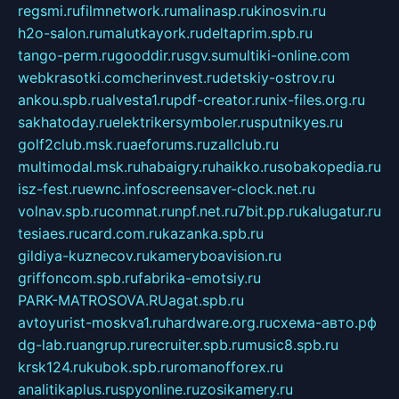
regsmi.ru
filmnetwork.ru
malinasp.ru
kinosvin.ru
h2o-salon.ru
malutkayork.ru
deltaprim.spb.ru
tango-perm.ru
gooddir.ru
sgv.su
multiki-online.com
webkrasotki.com
cherinvest.ru
detskiy-ostrov.ru
ankou.spb.ru
alvesta1.ru
pdf-creator.ru
nix-files.org.ru
sakhatoday.ru
elektrikersymboler.ru
sputnikyes.ru
golf2club.msk.ru
aeforums.ru
zallclub.ru
multimodal.msk.ru
habaigry.ru
haikko.ru
sobakopedia.ru
isz-fest.ru
ewnc.info
screensaver-clock.net.ru
volnav.spb.ru
comnat.ru
npf.net.ru
7bit.pp.ru
kalugatur.ru
tesiaes.ru
card.com.ru
kazanka.spb.ru
gildiya-kuznecov.ru
kameryboavision.ru
griffoncom.spb.ru
fabrika-emotsiy.ru
PARK-MATROSOVA.RU
agat.spb.ru
avtoyurist-moskva1.ru
hardware.org.ru
схема-авто.рф
dg-lab.ru
angrup.ru
recruiter.spb.ru
music8.spb.ru
krsk124.ru
kubok.spb.ru
romanofforex.ru
analitikaplus.ru
spyonline.ru
zosikamery.ru