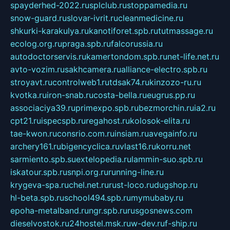
spayderhed-2022.ru
splclub.ru
stoppamedia.ru
snow-guard.ru
slovar-ivrit.ru
cleanmedicine.ru
shkurki-karakulya.ru
kanotiforet.spb.ru
tutmassage.ru
ecolog.org.ru
praga.spb.ru
falcorussia.ru
autodoctorservis.ru
kamertondom.spb.ru
net-life.net.ru
avto-vozim.ru
sakhcamera.ru
alliance-electro.spb.ru
stroyavt.ru
controlweb1.ru
tdsak74.ru
kinzozo-ru.ru
kvotka.ru
iron-snab.ru
costa-bella.ru
eugrus.pp.ru
associaciya39.ru
primexpo.spb.ru
bezmorchin.ru
ia2.ru
cpt21.ru
ispecspb.ru
regahost.ru
kolosok-elita.ru
tae-kwon.ru
consrio.com.ru
insiam.ru
avegainfo.ru
archery161.ru
bigencyclica.ru
vlast16.ru
korru.net
sarmiento.spb.su
extelopedia.ru
lammin-suo.spb.ru
iskatour.spb.ru
snpi.org.ru
running-line.ru
krygeva-spa.ru
chel.net.ru
rust-loco.ru
dugshop.ru
hl-beta.spb.ru
school494.spb.ru
mymubaby.ru
epoha-metalband.ru
ngr.spb.ru
rusgosnews.com
dieselvostok.ru
24hostel.msk.ru
w-dev.ru
f-ship.ru