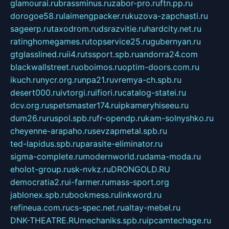
glamourai.ru
brassminus.ru
zabor-pro.ru
ftn.pp.ru
dorogoe58.ru
laimengpacker.ru
kuzova-zapchasti.ru
sageerp.ru
taxodrom.ru
dsrazvitie.ru
hardcity.net.ru
ratinghomegames.ru
topservice25.ru
gubernyan.ru
gtglasslined.ru
ii4.ru
tssport.spb.ru
andorra24.com
blackwallstreet.ru
oboimos.ru
optim-doors.com.ru
ikuch.ru
nycr.org.ru
npa21.ru
vremya-ch.spb.ru
desert000.ru
ivtorgi.ru
ifiori.ru
catalog-statei.ru
dcv.org.ru
spetsmaster174.ru
ipkameryhiseeu.ru
dum26.ru
ruspol.spb.ru
fr-opendp.ru
kam-solnyshko.ru
cheyenne-arapaho.ru
sevzapmetal.spb.ru
ted-lapidus.spb.ru
parasite-eliminator.ru
sigma-complete.ru
modernworld.ru
dama-moda.ru
eholot-group.ru
sk-nvkz.ru
DRONGOLD.RU
democratia2.ru
i-farmer.ru
mass-sport.org
jablonex.spb.ru
bookmess.ru
linkword.ru
refineua.com.ru
cs-spec.net.ru
altay-mebel.ru
DNK-THEATRE.RU
mechaniks.spb.ru
ipcamtechage.ru