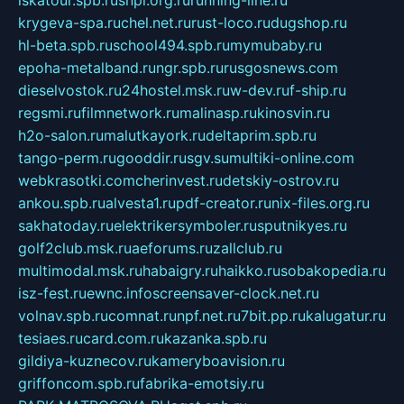
krygeva-spa.ru
chel.net.ru
rust-loco.ru
dugshop.ru
hl-beta.spb.ru
school494.spb.ru
mymubaby.ru
epoha-metalband.ru
ngr.spb.ru
rusgosnews.com
dieselvostok.ru
24hostel.msk.ru
w-dev.ru
f-ship.ru
regsmi.ru
filmnetwork.ru
malinasp.ru
kinosvin.ru
h2o-salon.ru
malutkayork.ru
deltaprim.spb.ru
tango-perm.ru
gooddir.ru
sgv.su
multiki-online.com
webkrasotki.com
cherinvest.ru
detskiy-ostrov.ru
ankou.spb.ru
alvesta1.ru
pdf-creator.ru
nix-files.org.ru
sakhatoday.ru
elektrikersymboler.ru
sputnikyes.ru
golf2club.msk.ru
aeforums.ru
zallclub.ru
multimodal.msk.ru
habaigry.ru
haikko.ru
sobakopedia.ru
isz-fest.ru
ewnc.info
screensaver-clock.net.ru
volnav.spb.ru
comnat.ru
npf.net.ru
7bit.pp.ru
kalugatur.ru
tesiaes.ru
card.com.ru
kazanka.spb.ru
gildiya-kuznecov.ru
kameryboavision.ru
griffoncom.spb.ru
fabrika-emotsiy.ru