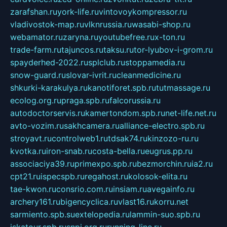
zarafshan.ru
york-life.ru
vintovoykompressor.ru
vladivostok-map.ru
vlknrussia.ru
wasabi-shop.ru
webamator.ru
zaryna.ru
youtubefree.ru
x-ton.ru
trade-farm.ru
tajuncos.ru
taksu.ru
tor-lyubov-i-grom.ru
spayderhed-2022.ru
splclub.ru
stoppamedia.ru
snow-guard.ru
slovar-ivrit.ru
cleanmedicine.ru
shkurki-karakulya.ru
kanotiforet.spb.ru
tutmassage.ru
ecolog.org.ru
praga.spb.ru
falcorussia.ru
autodoctorservis.ru
kamertondom.spb.ru
net-life.net.ru
avto-vozim.ru
sakhcamera.ru
alliance-electro.spb.ru
stroyavt.ru
controlweb1.ru
tdsak74.ru
kinzozo-ru.ru
kvotka.ru
iron-snab.ru
costa-bella.ru
eugrus.pp.ru
associaciya39.ru
primexpo.spb.ru
bezmorchin.ru
ia2.ru
cpt21.ru
ispecspb.ru
regahost.ru
kolosok-elita.ru
tae-kwon.ru
consrio.com.ru
insiam.ru
avegainfo.ru
archery161.ru
bigencyclica.ru
vlast16.ru
korru.net
sarmiento.spb.su
extelopedia.ru
lammin-suo.spb.ru
iskatour.spb.ru
snpi.org.ru
running-line.ru