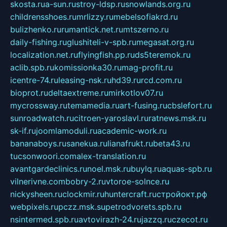
skosta.ru
a-sun.ru
stroy-ldsp.ru
snowlands.org.ru
childrensshoes.ru
mrlizzy.ru
mebelsofiakrd.ru
bulizhenko.ru
rumantick.net.ru
mtszerno.ru
daily-fishing.ru
glushiteli-v-spb.ru
megasat.org.ru
localization.net.ru
flyingfish.pp.ru
ds5teremok.ru
aclib.spb.ru
komissionka30.ru
mag-profit.ru
icentre-74.ru
leasing-nsk.ru
hd39.ru
rcd.com.ru
bioprot.ru
deltaextreme.ru
mirkotlov07.ru
mycrossway.ru
temamedia.ru
art-fusing.ru
cbslefort.ru
sunroadwatch.ru
citroen-yaroslavl.ru
ratnews.msk.ru
sk-if.ru
joomlamoduli.ru
academic-work.ru
bananaboys.ru
sanekua.ru
lianafrukt.ru
beta43.ru
tucsonwoori.com
alex-translation.ru
avantgardeclinics.ru
noel.msk.ru
buylq.ru
aquas-spb.ru
vilnerivne.com
bobry-2.ru
vtoroe-solnce.ru
nickysheen.ru
clockmir.ru
huntercraft.ru
стройокт.рф
webpixels.ru
pczz.msk.su
petrodvorets.spb.ru
nsintermed.spb.ru
avtovirazh-24.ru
jazzq.ru
czecot.ru