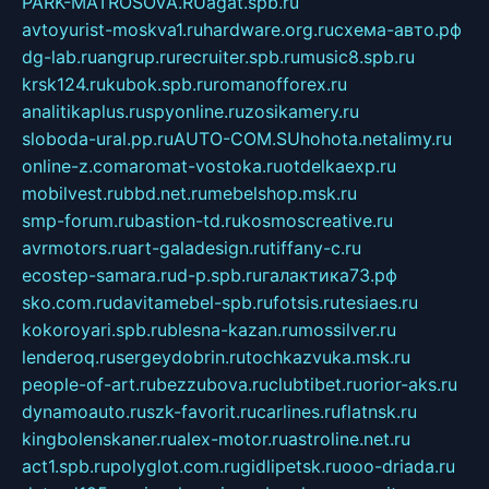
PARK-MATROSOVA.RU
agat.spb.ru
avtoyurist-moskva1.ru
hardware.org.ru
схема-авто.рф
dg-lab.ru
angrup.ru
recruiter.spb.ru
music8.spb.ru
krsk124.ru
kubok.spb.ru
romanofforex.ru
analitikaplus.ru
spyonline.ru
zosikamery.ru
sloboda-ural.pp.ru
AUTO-COM.SU
hohota.net
alimy.ru
online-z.com
aromat-vostoka.ru
otdelkaexp.ru
mobilvest.ru
bbd.net.ru
mebelshop.msk.ru
smp-forum.ru
bastion-td.ru
kosmoscreative.ru
avrmotors.ru
art-galadesign.ru
tiffany-c.ru
ecostep-samara.ru
d-p.spb.ru
галактика73.рф
sko.com.ru
davitamebel-spb.ru
fotsis.ru
tesiaes.ru
kokoroyari.spb.ru
blesna-kazan.ru
mossilver.ru
lenderoq.ru
sergeydobrin.ru
tochkazvuka.msk.ru
people-of-art.ru
bezzubova.ru
clubtibet.ru
orior-aks.ru
dynamoauto.ru
szk-favorit.ru
carlines.ru
flatnsk.ru
kingbolenskaner.ru
alex-motor.ru
astroline.net.ru
act1.spb.ru
polyglot.com.ru
gidlipetsk.ru
ooo-driada.ru