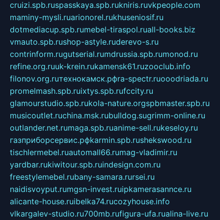
cruizi.spb.ru
spasskaya.spb.ru
kniris.ru
vkpeople.com
maminy-mysli.ru
arionorel.ru
khuseniosif.ru
dotmediacup.spb.ru
mebel-tiraspol.ru
all-books.biz
vmauto.spb.ru
shop-astyle.ru
derevo-s.ru
contrinform.ru
gutserial.ru
mdrussia.spb.ru
monod.ru
refine.org.ru
uk-krein.ru
kamensk61.ru
zooclub.info
filonov.org.ru
технокамск.рф
ra-spectr.ru
ooodriada.ru
promelmash.spb.ru
ixtys.spb.ru
fccity.ru
glamourstudio.spb.ru
kola-nature.org
spbmaster.spb.ru
musicoutlet.ru
china.msk.ru
bulldog.su
grimm-online.ru
outlander.net.ru
maga.spb.ru
anime-sell.ru
keseloy.ru
газприборсервис.рф
karmin.spb.ru
shekswood.ru
tischlermebel.ru
automall66.ru
mag-vladimir.ru
yardbar.ru
kiwitour.spb.ru
indesign.com.ru
freestylemebel.ru
bany-samara.ru
rsei.ru
naidisvoyput.ru
mgsn-invest.ru
ipkamerasannce.ru
alicante-house.ru
ibelka74.ru
cozyhouse.info
vlkargalev-studio.ru
700mb.ru
figura-ufa.ru
alina-live.ru