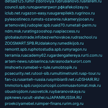
detsad125.ru
mir-zdoroviya.ru
bruslanovo.ru
siterem.ru
council.spb.ru
лодкипатриот.рф
kafekolizey.ru
iclub.net.ru
gazon-easy.ru
sugarepilekb.ru
grinox.ru
pylesostineco.ru
msts-ozarenie.ru
kameryjooan.ru
artemovskij.ru
dopler.spb.ru
aid70.ru
metall-perm.ru
ndm.msk.ru
ratingzooshop.ru
apiaccess.ru
globalautotrade.info
bezverhovskoe.ru
drsschool.ru
ZOOSMART.SPB.RU
dalakony.ru
medikijob.ru
remontt.spb.ru
photostudia.spb.ru
myragon.ru
terramia.ru
academy62.ru
gardengallereya.ru
rti.com.ru
artem-news.ru
biserinca.ru
krasnodarkurort.com
imshowtv.ru
mebel-v-tule.ru
mobtopik.ru
pcsecurity.net.ru
tool-sib.ru
multimetrunit.ru
sp-tour.ru
fan-cs.ru
santeh-russia.ru
symbian9.net.ru
DSHAIR.RU
tmmotors.spb.ru
xjocuricopii.com
musavtomat.msk.ru
obustrojdom.ru
sovetcik.ru
ybaranovskaya.ru
ppknews.ru
cult-alshei.ru
JAPANRUSSIA.RU
proekciyamebel.ru
imper-finans.ru
rim.org.ru