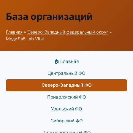
База организаций
Главная
»
Северо-Западный федеральный округ
»
МедиЛаб Lab Vital
🏠 Главная
Центральный ФО
Северо-Западный ФО
Приволжский ФО
Уральский ФО
Сибирский ФО
Дальневосточный ФО