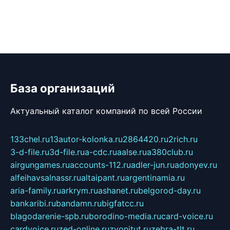
База организаций
Актуальный каталог компаний по всей России
133chel.ru
13autor-kolonka.ru
2864420.ru
2rich.ru
3-d-file.ru
3d-file.ru
a-cdc.ru
aalse.ru
a380club.ru
airgungames.ru
accounts-112.ru
adler-jun.ru
adonyev.ru
alfeihavsalnassr.ru
altaipant.ru
argentinamia.ru
aria-family.ru
arkrym.ru
ashanet.ru
belgorod-day.ru
bankaribi.ru
bandamn.ru
bigfatcc.ru
blagodarenie-spb.ru
borodino-media.ru
card-voice.ru
cardvoice.ru
zed-online.ru
zvonitut.ru
zebra-tlt.ru