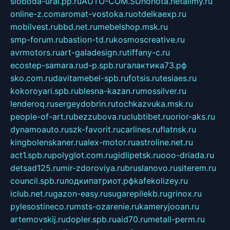
sloboda-ural.pp.ru
AUTO-COM.SU
hohota.net
alimy.ru
online-z.com
aromat-vostoka.ru
otdelkaexp.ru
mobilvest.ru
bbd.net.ru
mebelshop.msk.ru
smp-forum.ru
bastion-td.ru
kosmoscreative.ru
avrmotors.ru
art-galadesign.ru
tiffany-c.ru
ecostep-samara.ru
d-p.spb.ru
галактика73.рф
sko.com.ru
davitamebel-spb.ru
fotsis.ru
tesiaes.ru
kokoroyari.spb.ru
blesna-kazan.ru
mossilver.ru
lenderoq.ru
sergeydobrin.ru
tochkazvuka.msk.ru
people-of-art.ru
bezzubova.ru
clubtibet.ru
orior-aks.ru
dynamoauto.ru
szk-favorit.ru
carlines.ru
flatnsk.ru
kingbolenskaner.ru
alex-motor.ru
astroline.net.ru
act1.spb.ru
polyglot.com.ru
gidlipetsk.ru
ooo-driada.ru
detsad125.ru
mir-zdoroviya.ru
bruslanovo.ru
siterem.ru
council.spb.ru
лодкипатриот.рф
kafekolizey.ru
iclub.net.ru
gazon-easy.ru
sugarepilekb.ru
grinox.ru
pylesostineco.ru
msts-ozarenie.ru
kameryjooan.ru
artemovskij.ru
dopler.spb.ru
aid70.ru
metall-perm.ru