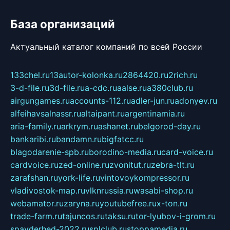
База организаций
Актуальный каталог компаний по всей России
133chel.ru
13autor-kolonka.ru
2864420.ru
2rich.ru
3-d-file.ru
3d-file.ru
a-cdc.ru
aalse.ru
a380club.ru
airgungames.ru
accounts-112.ru
adler-jun.ru
adonyev.ru
alfeihavsalnassr.ru
altaipant.ru
argentinamia.ru
aria-family.ru
arkrym.ru
ashanet.ru
belgorod-day.ru
bankaribi.ru
bandamn.ru
bigfatcc.ru
blagodarenie-spb.ru
borodino-media.ru
card-voice.ru
cardvoice.ru
zed-online.ru
zvonitut.ru
zebra-tlt.ru
zarafshan.ru
york-life.ru
vintovoykompressor.ru
vladivostok-map.ru
vlknrussia.ru
wasabi-shop.ru
webamator.ru
zaryna.ru
youtubefree.ru
x-ton.ru
trade-farm.ru
tajuncos.ru
taksu.ru
tor-lyubov-i-grom.ru
spayderhed-2022.ru
splclub.ru
stoppamedia.ru