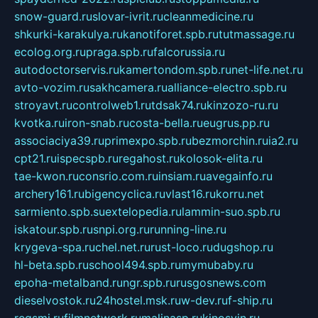
snow-guard.ru
slovar-ivrit.ru
cleanmedicine.ru
shkurki-karakulya.ru
kanotiforet.spb.ru
tutmassage.ru
ecolog.org.ru
praga.spb.ru
falcorussia.ru
autodoctorservis.ru
kamertondom.spb.ru
net-life.net.ru
avto-vozim.ru
sakhcamera.ru
alliance-electro.spb.ru
stroyavt.ru
controlweb1.ru
tdsak74.ru
kinzozo-ru.ru
kvotka.ru
iron-snab.ru
costa-bella.ru
eugrus.pp.ru
associaciya39.ru
primexpo.spb.ru
bezmorchin.ru
ia2.ru
cpt21.ru
ispecspb.ru
regahost.ru
kolosok-elita.ru
tae-kwon.ru
consrio.com.ru
insiam.ru
avegainfo.ru
archery161.ru
bigencyclica.ru
vlast16.ru
korru.net
sarmiento.spb.su
extelopedia.ru
lammin-suo.spb.ru
iskatour.spb.ru
snpi.org.ru
running-line.ru
krygeva-spa.ru
chel.net.ru
rust-loco.ru
dugshop.ru
hl-beta.spb.ru
school494.spb.ru
mymubaby.ru
epoha-metalband.ru
ngr.spb.ru
rusgosnews.com
dieselvostok.ru
24hostel.msk.ru
w-dev.ru
f-ship.ru