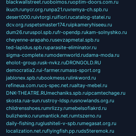
blackwallstreet.ru
oboimos.ru
optim-doors.com.ru
ikuch.ru
nycr.org.ru
npa21.ru
vremya-ch.spb.ru
desert000.ru
ivtorgi.ru
ifiori.ru
catalog-statei.ru
dcv.org.ru
spetsmaster174.ru
ipkameryhiseeu.ru
dum26.ru
ruspol.spb.ru
fr-opendp.ru
kam-solnyshko.ru
cheyenne-arapaho.ru
sevzapmetal.spb.ru
ted-lapidus.spb.ru
parasite-eliminator.ru
sigma-complete.ru
modernworld.ru
dama-moda.ru
eholot-group.ru
sk-nvkz.ru
DRONGOLD.RU
democratia2.ru
i-farmer.ru
mass-sport.org
jablonex.spb.ru
bookmess.ru
linkword.ru
refineua.com.ru
cs-spec.net.ru
altay-mebel.ru
DNK-THEATRE.RU
mechaniks.spb.ru
ipcamtechage.ru
skosta.ru
a-sun.ru
stroy-ldsp.ru
snowlands.org.ru
childrensshoes.ru
mrlizzy.ru
mebelsofiakrd.ru
bulizhenko.ru
rumantick.net.ru
mtszerno.ru
daily-fishing.ru
glushiteli-v-spb.ru
megasat.org.ru
localization.net.ru
flyingfish.pp.ru
ds5teremok.ru