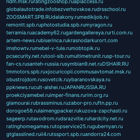
ndm.msk.ru
ratingzooshop.ru
apiaccess.ru
globalautotrade.info
bezverhovskoe.ru
drsschool.ru
ZOOSMART.SPB.RU
dalakony.ru
medikijob.ru
remontt.spb.ru
photostudia.spb.ru
myragon.ru
terramia.ru
academy62.ru
gardengallereya.ru
rti.com.ru
artem-news.ru
biserinca.ru
krasnodarkurort.com
imshowtv.ru
mebel-v-tule.ru
mobtopik.ru
pcsecurity.net.ru
tool-sib.ru
multimetrunit.ru
sp-tour.ru
fan-cs.ru
santeh-russia.ru
symbian9.net.ru
DSHAIR.RU
tmmotors.spb.ru
xjocuricopii.com
musavtomat.msk.ru
obustrojdom.ru
sovetcik.ru
ybaranovskaya.ru
ppknews.ru
cult-alshei.ru
JAPANRUSSIA.RU
proekciyamebel.ru
imper-finans.ru
rim.org.ru
glamourai.ru
brassminus.ru
zabor-pro.ru
ftn.pp.ru
dorogoe58.ru
laimengpacker.ru
kuzova-zapchasti.ru
sageerp.ru
taxodrom.ru
dsrazvitie.ru
hardcity.net.ru
ratinghomegames.ru
topservice25.ru
gubernyan.ru
gtglasslined.ru
ii4.ru
tssport.spb.ru
andorra24.com