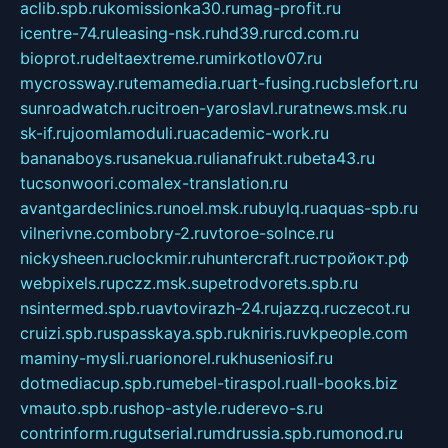
aclib.spb.ru
komissionka30.ru
mag-profit.ru
icentre-74.ru
leasing-nsk.ru
hd39.ru
rcd.com.ru
bioprot.ru
deltaextreme.ru
mirkotlov07.ru
mycrossway.ru
temamedia.ru
art-fusing.ru
cbslefort.ru
sunroadwatch.ru
citroen-yaroslavl.ru
ratnews.msk.ru
sk-if.ru
joomlamoduli.ru
academic-work.ru
bananaboys.ru
sanekua.ru
lianafrukt.ru
beta43.ru
tucsonwoori.com
alex-translation.ru
avantgardeclinics.ru
noel.msk.ru
buylq.ru
aquas-spb.ru
vilnerivne.com
bobry-2.ru
vtoroe-solnce.ru
nickysheen.ru
clockmir.ru
huntercraft.ru
стройокт.рф
webpixels.ru
pczz.msk.su
petrodvorets.spb.ru
nsintermed.spb.ru
avtovirazh-24.ru
jazzq.ru
czecot.ru
cruizi.spb.ru
spasskaya.spb.ru
kniris.ru
vkpeople.com
maminy-mysli.ru
arionorel.ru
khuseniosif.ru
dotmediacup.spb.ru
mebel-tiraspol.ru
all-books.biz
vmauto.spb.ru
shop-astyle.ru
derevo-s.ru
contrinform.ru
gutserial.ru
mdrussia.spb.ru
monod.ru