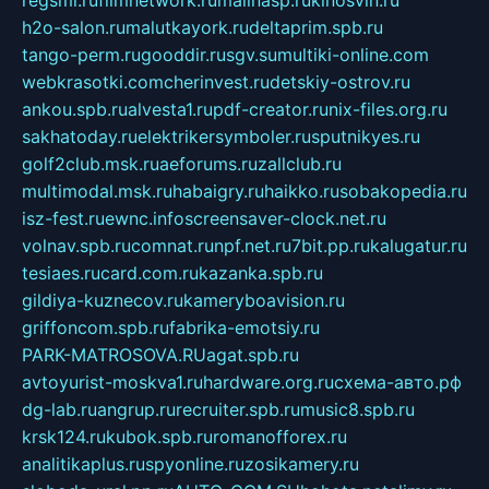
regsmi.ru
filmnetwork.ru
malinasp.ru
kinosvin.ru
h2o-salon.ru
malutkayork.ru
deltaprim.spb.ru
tango-perm.ru
gooddir.ru
sgv.su
multiki-online.com
webkrasotki.com
cherinvest.ru
detskiy-ostrov.ru
ankou.spb.ru
alvesta1.ru
pdf-creator.ru
nix-files.org.ru
sakhatoday.ru
elektrikersymboler.ru
sputnikyes.ru
golf2club.msk.ru
aeforums.ru
zallclub.ru
multimodal.msk.ru
habaigry.ru
haikko.ru
sobakopedia.ru
isz-fest.ru
ewnc.info
screensaver-clock.net.ru
volnav.spb.ru
comnat.ru
npf.net.ru
7bit.pp.ru
kalugatur.ru
tesiaes.ru
card.com.ru
kazanka.spb.ru
gildiya-kuznecov.ru
kameryboavision.ru
griffoncom.spb.ru
fabrika-emotsiy.ru
PARK-MATROSOVA.RU
agat.spb.ru
avtoyurist-moskva1.ru
hardware.org.ru
схема-авто.рф
dg-lab.ru
angrup.ru
recruiter.spb.ru
music8.spb.ru
krsk124.ru
kubok.spb.ru
romanofforex.ru
analitikaplus.ru
spyonline.ru
zosikamery.ru