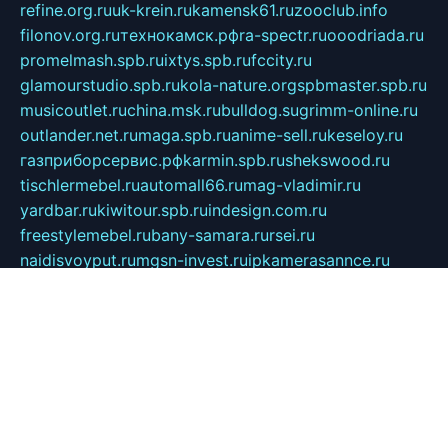
refine.org.ru
uk-krein.ru
kamensk61.ru
zooclub.info
filonov.org.ru
технокамск.рф
ra-spectr.ru
ooodriada.ru
promelmash.spb.ru
ixtys.spb.ru
fccity.ru
glamourstudio.spb.ru
kola-nature.org
spbmaster.spb.ru
musicoutlet.ru
china.msk.ru
bulldog.su
grimm-online.ru
outlander.net.ru
maga.spb.ru
anime-sell.ru
keseloy.ru
газприборсервис.рф
karmin.spb.ru
shekswood.ru
tischlermebel.ru
automall66.ru
mag-vladimir.ru
yardbar.ru
kiwitour.spb.ru
indesign.com.ru
freestylemebel.ru
bany-samara.ru
rsei.ru
naidisvoyput.ru
mgsn-invest.ru
ipkamerasannce.ru
alicante-house.ru
ibelka74.ru
cozyhouse.info
vlkargalev-studio.ru
700mb.ru
figura-ufa.ru
alina-live.ru
belarusiannews.ru
womenknow.ru
dos-vniimk.ru
sega.net.ru
dv.net.ru
phenomenonsofhistory.com
telesputnik.net.ru
wall.pp.ru
pylesosroidmi.ru
gtc-clan.ru
cligs.ru
bibikazap.ru
popova.org.ru
netwhistler.spb.ru
bellvil.ru
bonzon.ru
iss-vladik.ru