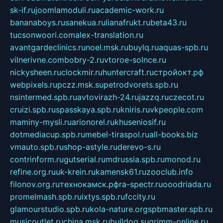
sk-if.ru
joomlamoduli.ru
academic-work.ru
bananaboys.ru
sanekua.ru
lianafrukt.ru
beta43.ru
tucsonwoori.com
alex-translation.ru
avantgardeclinics.ru
noel.msk.ru
buylq.ru
aquas-spb.ru
vilnerivne.com
bobry-2.ru
vtoroe-solnce.ru
nickysheen.ru
clockmir.ru
huntercraft.ru
стройокт.рф
webpixels.ru
pczz.msk.su
petrodvorets.spb.ru
nsintermed.spb.ru
avtovirazh-24.ru
jazzq.ru
czecot.ru
cruizi.spb.ru
spasskaya.spb.ru
kniris.ru
vkpeople.com
maminy-mysli.ru
arionorel.ru
khuseniosif.ru
dotmediacup.spb.ru
mebel-tiraspol.ru
all-books.biz
vmauto.spb.ru
shop-astyle.ru
derevo-s.ru
contrinform.ru
gutserial.ru
mdrussia.spb.ru
monod.ru
refine.org.ru
uk-krein.ru
kamensk61.ru
zooclub.info
filonov.org.ru
технокамск.рф
ra-spectr.ru
ooodriada.ru
promelmash.spb.ru
ixtys.spb.ru
fccity.ru
glamourstudio.spb.ru
kola-nature.org
spbmaster.spb.ru
musicoutlet.ru
china.msk.ru
bulldog.su
grimm-online.ru