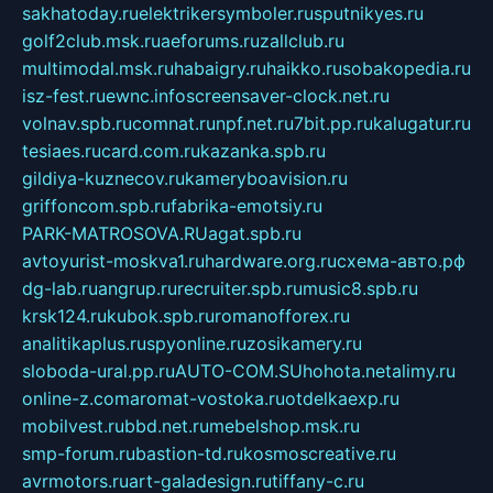
sakhatoday.ru
elektrikersymboler.ru
sputnikyes.ru
golf2club.msk.ru
aeforums.ru
zallclub.ru
multimodal.msk.ru
habaigry.ru
haikko.ru
sobakopedia.ru
isz-fest.ru
ewnc.info
screensaver-clock.net.ru
volnav.spb.ru
comnat.ru
npf.net.ru
7bit.pp.ru
kalugatur.ru
tesiaes.ru
card.com.ru
kazanka.spb.ru
gildiya-kuznecov.ru
kameryboavision.ru
griffoncom.spb.ru
fabrika-emotsiy.ru
PARK-MATROSOVA.RU
agat.spb.ru
avtoyurist-moskva1.ru
hardware.org.ru
схема-авто.рф
dg-lab.ru
angrup.ru
recruiter.spb.ru
music8.spb.ru
krsk124.ru
kubok.spb.ru
romanofforex.ru
analitikaplus.ru
spyonline.ru
zosikamery.ru
sloboda-ural.pp.ru
AUTO-COM.SU
hohota.net
alimy.ru
online-z.com
aromat-vostoka.ru
otdelkaexp.ru
mobilvest.ru
bbd.net.ru
mebelshop.msk.ru
smp-forum.ru
bastion-td.ru
kosmoscreative.ru
avrmotors.ru
art-galadesign.ru
tiffany-c.ru