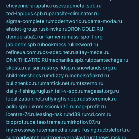
cheyenne-arapaho.ru
sevzapmetal.spb.ru
ted-lapidus.spb.ru
parasite-eliminator.ru
sigma-complete.ru
modernworld.ru
dama-moda.ru
eholot-group.ru
sk-nvkz.ru
DRONGOLD.RU
democratia2.ru
i-farmer.ru
mass-sport.org
jablonex.spb.ru
bookmess.ru
linkword.ru
refineua.com.ru
cs-spec.net.ru
altay-mebel.ru
DNK-THEATRE.RU
mechaniks.spb.ru
ipcamtechage.ru
skosta.ru
a-sun.ru
stroy-ldsp.ru
snowlands.org.ru
childrensshoes.ru
mrlizzy.ru
mebelsofiakrd.ru
bulizhenko.ru
rumantick.net.ru
mtszerno.ru
daily-fishing.ru
glushiteli-v-spb.ru
megasat.org.ru
localization.net.ru
flyingfish.pp.ru
ds5teremok.ru
aclib.spb.ru
komissionka30.ru
mag-profit.ru
icentre-74.ru
leasing-nsk.ru
hd39.ru
rcd.com.ru
bioprot.ru
deltaextreme.ru
mirkotlov07.ru
mycrossway.ru
temamedia.ru
art-fusing.ru
cbslefort.ru
sunroadwatch.ru
citroen-yaroslavl.ru
ratnews.msk.ru