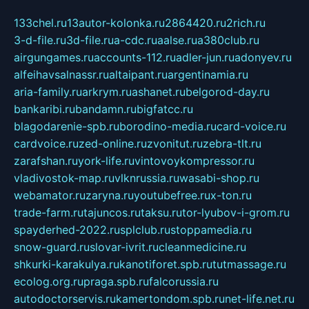
133chel.ru
13autor-kolonka.ru
2864420.ru
2rich.ru
3-d-file.ru
3d-file.ru
a-cdc.ru
aalse.ru
a380club.ru
airgungames.ru
accounts-112.ru
adler-jun.ru
adonyev.ru
alfeihavsalnassr.ru
altaipant.ru
argentinamia.ru
aria-family.ru
arkrym.ru
ashanet.ru
belgorod-day.ru
bankaribi.ru
bandamn.ru
bigfatcc.ru
blagodarenie-spb.ru
borodino-media.ru
card-voice.ru
cardvoice.ru
zed-online.ru
zvonitut.ru
zebra-tlt.ru
zarafshan.ru
york-life.ru
vintovoykompressor.ru
vladivostok-map.ru
vlknrussia.ru
wasabi-shop.ru
webamator.ru
zaryna.ru
youtubefree.ru
x-ton.ru
trade-farm.ru
tajuncos.ru
taksu.ru
tor-lyubov-i-grom.ru
spayderhed-2022.ru
splclub.ru
stoppamedia.ru
snow-guard.ru
slovar-ivrit.ru
cleanmedicine.ru
shkurki-karakulya.ru
kanotiforet.spb.ru
tutmassage.ru
ecolog.org.ru
praga.spb.ru
falcorussia.ru
autodoctorservis.ru
kamertondom.spb.ru
net-life.net.ru