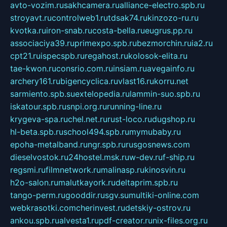
avto-vozim.ru
sakhcamera.ru
alliance-electro.spb.ru
stroyavt.ru
controlweb1.ru
tdsak74.ru
kinzozo-ru.ru
kvotka.ru
iron-snab.ru
costa-bella.ru
eugrus.pp.ru
associaciya39.ru
primexpo.spb.ru
bezmorchin.ru
ia2.ru
cpt21.ru
ispecspb.ru
regahost.ru
kolosok-elita.ru
tae-kwon.ru
consrio.com.ru
insiam.ru
avegainfo.ru
archery161.ru
bigencyclica.ru
vlast16.ru
korru.net
sarmiento.spb.su
extelopedia.ru
lammin-suo.spb.ru
iskatour.spb.ru
snpi.org.ru
running-line.ru
krygeva-spa.ru
chel.net.ru
rust-loco.ru
dugshop.ru
hl-beta.spb.ru
school494.spb.ru
mymubaby.ru
epoha-metalband.ru
ngr.spb.ru
rusgosnews.com
dieselvostok.ru
24hostel.msk.ru
w-dev.ru
f-ship.ru
regsmi.ru
filmnetwork.ru
malinasp.ru
kinosvin.ru
h2o-salon.ru
malutkayork.ru
deltaprim.spb.ru
tango-perm.ru
gooddir.ru
sgv.su
multiki-online.com
webkrasotki.com
cherinvest.ru
detskiy-ostrov.ru
ankou.spb.ru
alvesta1.ru
pdf-creator.ru
nix-files.org.ru