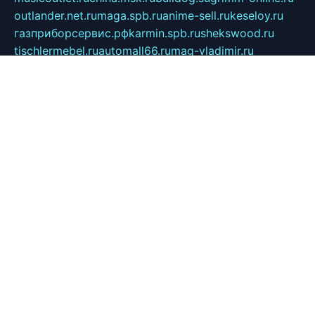
outlander.net.ru
maga.spb.ru
anime-sell.ru
keseloy.ru
газприборсервис.рф
karmin.spb.ru
shekswood.ru
tischlermebel.ru
automall66.ru
mag-vladimir.ru
yardbar.ru
kiwitour.spb.ru
indesign.com.ru
freestylemebel.ru
bany-samara.ru
rsei.ru
naidisvoyput.ru
mgsn-invest.ru
ipkamerasannce.ru
alicante-house.ru
ibelka74.ru
cozyhouse.info
vlkargalev-studio.ru
700mb.ru
figura-ufa.ru
alina-live.ru
belarusiannews.ru
womenknow.ru
dos-vniimk.ru
sega.net.ru
dv.net.ru
phenomenonsofhistory.com
telesputnik.net.ru
wall.pp.ru
pylesosroidmi.ru
gtc-clan.ru
cligs.ru
bibikazap.ru
popova.org.ru
netwhistler.spb.ru
bellvil.ru
bonzon.ru
iss-vladik.ru
defiparis.net.ru
las-gryzas.ru
amku.ru
electednews.spb.ru
feather.org.ru
spar72.ru
tankiigri.ru
dominus.com.ru
ibtree.ru
sanykool.pp.ru
unixlib.org.ru
menatep.spb.ru
gartenterrassen.ru
printeka.ru
skvozilka.com.ru
parkovka-pub.ru
lovemobi.ru
art-ru.ru