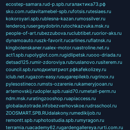
ecostep-samara.ru
d-p.spb.ru
галактика73.рф
sko.com.ru
davitamebel-spb.ru
fotsis.ru
tesiaes.ru
kokoroyari.spb.ru
blesna-kazan.ru
mossilver.ru
lenderoq.ru
sergeydobrin.ru
tochkazvuka.msk.ru
people-of-art.ru
bezzubova.ru
clubtibet.ru
orior-aks.ru
dynamoauto.ru
szk-favorit.ru
carlines.ru
flatnsk.ru
kingbolenskaner.ru
alex-motor.ru
astroline.net.ru
act1.spb.ru
polyglot.com.ru
gidlipetsk.ru
ooo-driada.ru
detsad125.ru
mir-zdoroviya.ru
bruslanovo.ru
siterem.ru
council.spb.ru
лодкипатриот.рф
kafekolizey.ru
iclub.net.ru
gazon-easy.ru
sugarepilekb.ru
grinox.ru
pylesostineco.ru
msts-ozarenie.ru
kameryjooan.ru
artemovskij.ru
dopler.spb.ru
aid70.ru
metall-perm.ru
ndm.msk.ru
ratingzooshop.ru
apiaccess.ru
globalautotrade.info
bezverhovskoe.ru
drsschool.ru
ZOOSMART.SPB.RU
dalakony.ru
medikijob.ru
remontt.spb.ru
photostudia.spb.ru
myragon.ru
terramia.ru
academy62.ru
gardengallereya.ru
rti.com.ru