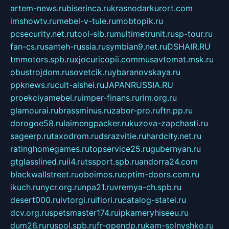
artem-news.ru
biserinca.ru
krasnodarkurort.com
imshowtv.ru
mebel-v-tule.ru
mobtopik.ru
pcsecurity.net.ru
tool-sib.ru
multimetrunit.ru
sp-tour.ru
fan-cs.ru
santeh-russia.ru
symbian9.net.ru
DSHAIR.RU
tmmotors.spb.ru
xjocuricopii.com
musavtomat.msk.ru
obustrojdom.ru
sovetcik.ru
ybaranovskaya.ru
ppknews.ru
cult-alshei.ru
JAPANRUSSIA.RU
proekciyamebel.ru
imper-finans.ru
rim.org.ru
glamourai.ru
brassminus.ru
zabor-pro.ru
ftn.pp.ru
dorogoe58.ru
laimengpacker.ru
kuzova-zapchasti.ru
sageerp.ru
taxodrom.ru
dsrazvitie.ru
hardcity.net.ru
ratinghomegames.ru
topservice25.ru
gubernyan.ru
gtglasslined.ru
ii4.ru
tssport.spb.ru
andorra24.com
blackwallstreet.ru
oboimos.ru
optim-doors.com.ru
ikuch.ru
nycr.org.ru
npa21.ru
vremya-ch.spb.ru
desert000.ru
ivtorgi.ru
ifiori.ru
catalog-statei.ru
dcv.org.ru
spetsmaster174.ru
ipkameryhiseeu.ru
dum26.ru
ruspol.spb.ru
fr-opendp.ru
kam-solnyshko.ru