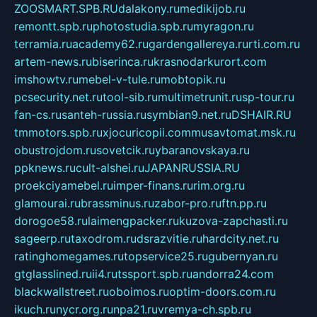
ZOOSMART.SPB.RU
dalakony.ru
medikijob.ru
remontt.spb.ru
photostudia.spb.ru
myragon.ru
terramia.ru
academy62.ru
gardengallereya.ru
rti.com.ru
artem-news.ru
biserinca.ru
krasnodarkurort.com
imshowtv.ru
mebel-v-tule.ru
mobtopik.ru
pcsecurity.net.ru
tool-sib.ru
multimetrunit.ru
sp-tour.ru
fan-cs.ru
santeh-russia.ru
symbian9.net.ru
DSHAIR.RU
tmmotors.spb.ru
xjocuricopii.com
musavtomat.msk.ru
obustrojdom.ru
sovetcik.ru
ybaranovskaya.ru
ppknews.ru
cult-alshei.ru
JAPANRUSSIA.RU
proekciyamebel.ru
imper-finans.ru
rim.org.ru
glamourai.ru
brassminus.ru
zabor-pro.ru
ftn.pp.ru
dorogoe58.ru
laimengpacker.ru
kuzova-zapchasti.ru
sageerp.ru
taxodrom.ru
dsrazvitie.ru
hardcity.net.ru
ratinghomegames.ru
topservice25.ru
gubernyan.ru
gtglasslined.ru
ii4.ru
tssport.spb.ru
andorra24.com
blackwallstreet.ru
oboimos.ru
optim-doors.com.ru
ikuch.ru
nycr.org.ru
npa21.ru
vremya-ch.spb.ru