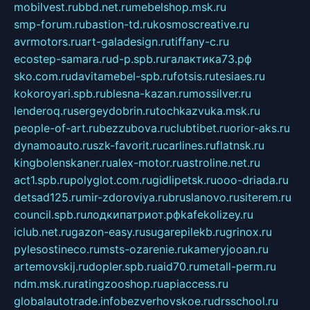
mobilvest.ru
bbd.net.ru
mebelshop.msk.ru
smp-forum.ru
bastion-td.ru
kosmoscreative.ru
avrmotors.ru
art-galadesign.ru
tiffany-c.ru
ecostep-samara.ru
d-p.spb.ru
галактика73.рф
sko.com.ru
davitamebel-spb.ru
fotsis.ru
tesiaes.ru
kokoroyari.spb.ru
blesna-kazan.ru
mossilver.ru
lenderoq.ru
sergeydobrin.ru
tochkazvuka.msk.ru
people-of-art.ru
bezzubova.ru
clubtibet.ru
orior-aks.ru
dynamoauto.ru
szk-favorit.ru
carlines.ru
flatnsk.ru
kingbolenskaner.ru
alex-motor.ru
astroline.net.ru
act1.spb.ru
polyglot.com.ru
gidlipetsk.ru
ooo-driada.ru
detsad125.ru
mir-zdoroviya.ru
bruslanovo.ru
siterem.ru
council.spb.ru
лодкипатриот.рф
kafekolizey.ru
iclub.net.ru
gazon-easy.ru
sugarepilekb.ru
grinox.ru
pylesostineco.ru
msts-ozarenie.ru
kameryjooan.ru
artemovskij.ru
dopler.spb.ru
aid70.ru
metall-perm.ru
ndm.msk.ru
ratingzooshop.ru
apiaccess.ru
globalautotrade.info
bezverhovskoe.ru
drsschool.ru