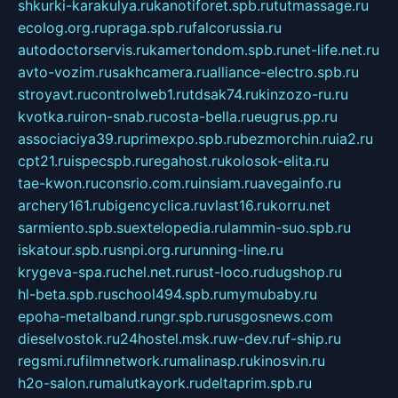
shkurki-karakulya.ru
kanotiforet.spb.ru
tutmassage.ru
ecolog.org.ru
praga.spb.ru
falcorussia.ru
autodoctorservis.ru
kamertondom.spb.ru
net-life.net.ru
avto-vozim.ru
sakhcamera.ru
alliance-electro.spb.ru
stroyavt.ru
controlweb1.ru
tdsak74.ru
kinzozo-ru.ru
kvotka.ru
iron-snab.ru
costa-bella.ru
eugrus.pp.ru
associaciya39.ru
primexpo.spb.ru
bezmorchin.ru
ia2.ru
cpt21.ru
ispecspb.ru
regahost.ru
kolosok-elita.ru
tae-kwon.ru
consrio.com.ru
insiam.ru
avegainfo.ru
archery161.ru
bigencyclica.ru
vlast16.ru
korru.net
sarmiento.spb.su
extelopedia.ru
lammin-suo.spb.ru
iskatour.spb.ru
snpi.org.ru
running-line.ru
krygeva-spa.ru
chel.net.ru
rust-loco.ru
dugshop.ru
hl-beta.spb.ru
school494.spb.ru
mymubaby.ru
epoha-metalband.ru
ngr.spb.ru
rusgosnews.com
dieselvostok.ru
24hostel.msk.ru
w-dev.ru
f-ship.ru
regsmi.ru
filmnetwork.ru
malinasp.ru
kinosvin.ru
h2o-salon.ru
malutkayork.ru
deltaprim.spb.ru