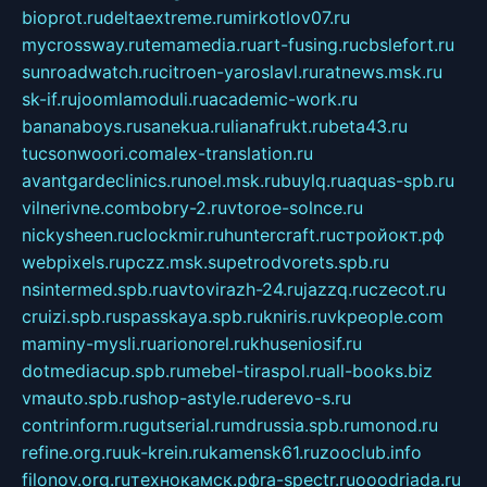
bioprot.ru
deltaextreme.ru
mirkotlov07.ru
mycrossway.ru
temamedia.ru
art-fusing.ru
cbslefort.ru
sunroadwatch.ru
citroen-yaroslavl.ru
ratnews.msk.ru
sk-if.ru
joomlamoduli.ru
academic-work.ru
bananaboys.ru
sanekua.ru
lianafrukt.ru
beta43.ru
tucsonwoori.com
alex-translation.ru
avantgardeclinics.ru
noel.msk.ru
buylq.ru
aquas-spb.ru
vilnerivne.com
bobry-2.ru
vtoroe-solnce.ru
nickysheen.ru
clockmir.ru
huntercraft.ru
стройокт.рф
webpixels.ru
pczz.msk.su
petrodvorets.spb.ru
nsintermed.spb.ru
avtovirazh-24.ru
jazzq.ru
czecot.ru
cruizi.spb.ru
spasskaya.spb.ru
kniris.ru
vkpeople.com
maminy-mysli.ru
arionorel.ru
khuseniosif.ru
dotmediacup.spb.ru
mebel-tiraspol.ru
all-books.biz
vmauto.spb.ru
shop-astyle.ru
derevo-s.ru
contrinform.ru
gutserial.ru
mdrussia.spb.ru
monod.ru
refine.org.ru
uk-krein.ru
kamensk61.ru
zooclub.info
filonov.org.ru
технокамск.рф
ra-spectr.ru
ooodriada.ru