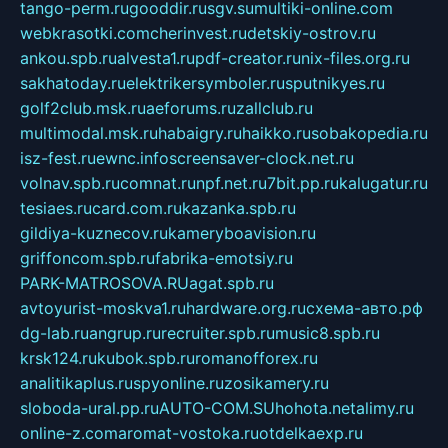
tango-perm.ru
gooddir.ru
sgv.su
multiki-online.com
webkrasotki.com
cherinvest.ru
detskiy-ostrov.ru
ankou.spb.ru
alvesta1.ru
pdf-creator.ru
nix-files.org.ru
sakhatoday.ru
elektrikersymboler.ru
sputnikyes.ru
golf2club.msk.ru
aeforums.ru
zallclub.ru
multimodal.msk.ru
habaigry.ru
haikko.ru
sobakopedia.ru
isz-fest.ru
ewnc.info
screensaver-clock.net.ru
volnav.spb.ru
comnat.ru
npf.net.ru
7bit.pp.ru
kalugatur.ru
tesiaes.ru
card.com.ru
kazanka.spb.ru
gildiya-kuznecov.ru
kameryboavision.ru
griffoncom.spb.ru
fabrika-emotsiy.ru
PARK-MATROSOVA.RU
agat.spb.ru
avtoyurist-moskva1.ru
hardware.org.ru
схема-авто.рф
dg-lab.ru
angrup.ru
recruiter.spb.ru
music8.spb.ru
krsk124.ru
kubok.spb.ru
romanofforex.ru
analitikaplus.ru
spyonline.ru
zosikamery.ru
sloboda-ural.pp.ru
AUTO-COM.SU
hohota.net
alimy.ru
online-z.com
aromat-vostoka.ru
otdelkaexp.ru