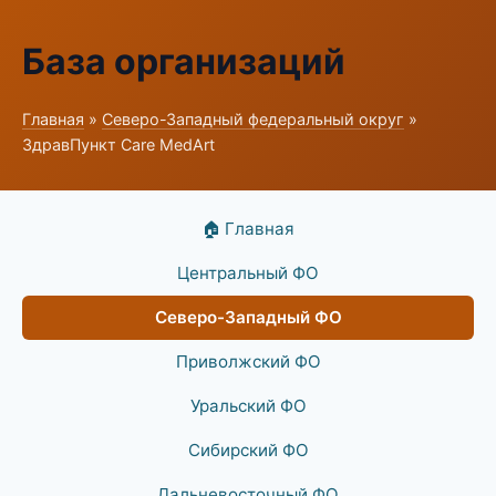
База организаций
Главная
»
Северо-Западный федеральный округ
»
ЗдравПункт Care MedArt
🏠 Главная
Центральный ФО
Северо-Западный ФО
Приволжский ФО
Уральский ФО
Сибирский ФО
Дальневосточный ФО