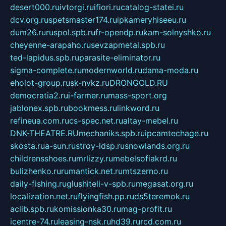
desert000.ru
ivtorgi.ru
ifiori.ru
catalog-statei.ru
dcv.org.ru
spetsmaster174.ru
ipkameryhiseeu.ru
dum26.ru
ruspol.spb.ru
fr-opendp.ru
kam-solnyshko.ru
cheyenne-arapaho.ru
sevzapmetal.spb.ru
ted-lapidus.spb.ru
parasite-eliminator.ru
sigma-complete.ru
modernworld.ru
dama-moda.ru
eholot-group.ru
sk-nvkz.ru
DRONGOLD.RU
democratia2.ru
i-farmer.ru
mass-sport.org
jablonex.spb.ru
bookmess.ru
linkword.ru
refineua.com.ru
cs-spec.net.ru
altay-mebel.ru
DNK-THEATRE.RU
mechaniks.spb.ru
ipcamtechage.ru
skosta.ru
a-sun.ru
stroy-ldsp.ru
snowlands.org.ru
childrensshoes.ru
mrlizzy.ru
mebelsofiakrd.ru
bulizhenko.ru
rumantick.net.ru
mtszerno.ru
daily-fishing.ru
glushiteli-v-spb.ru
megasat.org.ru
localization.net.ru
flyingfish.pp.ru
ds5teremok.ru
aclib.spb.ru
komissionka30.ru
mag-profit.ru
icentre-74.ru
leasing-nsk.ru
hd39.ru
rcd.com.ru