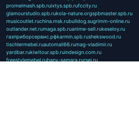
promelmash.spb.ru
ixtys.spb.ru
fccity.ru
glamourstudio.spb.ru
kola-nature.org
spbmaster.spb.ru
musicoutlet.ru
china.msk.ru
bulldog.su
grimm-online.ru
outlander.net.ru
maga.spb.ru
anime-sell.ru
keseloy.ru
газприборсервис.рф
karmin.spb.ru
shekswood.ru
tischlermebel.ru
automall66.ru
mag-vladimir.ru
yardbar.ru
kiwitour.spb.ru
indesign.com.ru
freestylemebel.ru
bany-samara.ru
rsei.ru
naidisvoyput.ru
mgsn-invest.ru
ipkamerasannce.ru
alicante-house.ru
ibelka74.ru
cozyhouse.info
vlkargalev-studio.ru
700mb.ru
figura-ufa.ru
alina-live.ru
belarusiannews.ru
womenknow.ru
dos-vniimk.ru
sega.net.ru
dv.net.ru
phenomenonsofhistory.com
telesputnik.net.ru
wall.pp.ru
pylesosroidmi.ru
gtc-clan.ru
cligs.ru
bibikazap.ru
popova.org.ru
netwhistler.spb.ru
bellvil.ru
bonzon.ru
iss-vladik.ru
defiparis.net.ru
las-gryzas.ru
amku.ru
electednews.spb.ru
feather.org.ru
spar72.ru
tankiigri.ru