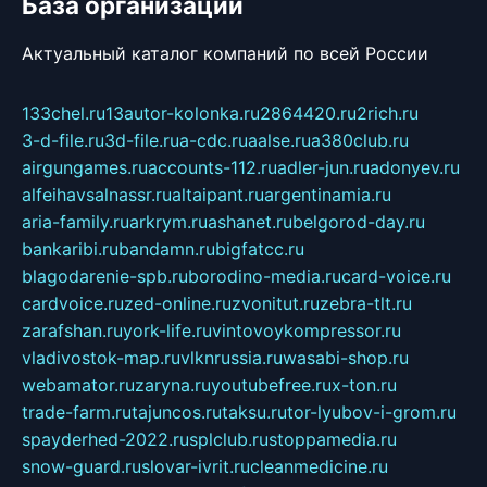
База организаций
Актуальный каталог компаний по всей России
133chel.ru
13autor-kolonka.ru
2864420.ru
2rich.ru
3-d-file.ru
3d-file.ru
a-cdc.ru
aalse.ru
a380club.ru
airgungames.ru
accounts-112.ru
adler-jun.ru
adonyev.ru
alfeihavsalnassr.ru
altaipant.ru
argentinamia.ru
aria-family.ru
arkrym.ru
ashanet.ru
belgorod-day.ru
bankaribi.ru
bandamn.ru
bigfatcc.ru
blagodarenie-spb.ru
borodino-media.ru
card-voice.ru
cardvoice.ru
zed-online.ru
zvonitut.ru
zebra-tlt.ru
zarafshan.ru
york-life.ru
vintovoykompressor.ru
vladivostok-map.ru
vlknrussia.ru
wasabi-shop.ru
webamator.ru
zaryna.ru
youtubefree.ru
x-ton.ru
trade-farm.ru
tajuncos.ru
taksu.ru
tor-lyubov-i-grom.ru
spayderhed-2022.ru
splclub.ru
stoppamedia.ru
snow-guard.ru
slovar-ivrit.ru
cleanmedicine.ru