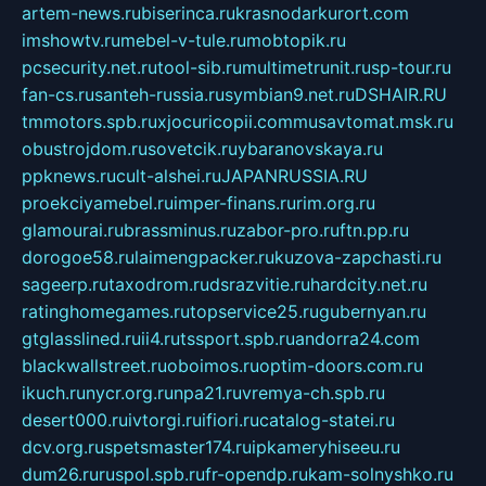
artem-news.ru
biserinca.ru
krasnodarkurort.com
imshowtv.ru
mebel-v-tule.ru
mobtopik.ru
pcsecurity.net.ru
tool-sib.ru
multimetrunit.ru
sp-tour.ru
fan-cs.ru
santeh-russia.ru
symbian9.net.ru
DSHAIR.RU
tmmotors.spb.ru
xjocuricopii.com
musavtomat.msk.ru
obustrojdom.ru
sovetcik.ru
ybaranovskaya.ru
ppknews.ru
cult-alshei.ru
JAPANRUSSIA.RU
proekciyamebel.ru
imper-finans.ru
rim.org.ru
glamourai.ru
brassminus.ru
zabor-pro.ru
ftn.pp.ru
dorogoe58.ru
laimengpacker.ru
kuzova-zapchasti.ru
sageerp.ru
taxodrom.ru
dsrazvitie.ru
hardcity.net.ru
ratinghomegames.ru
topservice25.ru
gubernyan.ru
gtglasslined.ru
ii4.ru
tssport.spb.ru
andorra24.com
blackwallstreet.ru
oboimos.ru
optim-doors.com.ru
ikuch.ru
nycr.org.ru
npa21.ru
vremya-ch.spb.ru
desert000.ru
ivtorgi.ru
ifiori.ru
catalog-statei.ru
dcv.org.ru
spetsmaster174.ru
ipkameryhiseeu.ru
dum26.ru
ruspol.spb.ru
fr-opendp.ru
kam-solnyshko.ru