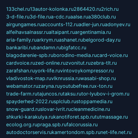
133chel.ru
13autor-kolonka.ru
2864420.ru
2rich.ru
3-d-file.ru
3d-file.ru
a-cdc.ru
aalse.ru
a380club.ru
airgungames.ru
accounts-112.ru
adler-jun.ru
adonyev.ru
alfeihavsalnassr.ru
altaipant.ru
argentinamia.ru
aria-family.ru
arkrym.ru
ashanet.ru
belgorod-day.ru
bankaribi.ru
bandamn.ru
bigfatcc.ru
blagodarenie-spb.ru
borodino-media.ru
card-voice.ru
cardvoice.ru
zed-online.ru
zvonitut.ru
zebra-tlt.ru
zarafshan.ru
york-life.ru
vintovoykompressor.ru
vladivostok-map.ru
vlknrussia.ru
wasabi-shop.ru
webamator.ru
zaryna.ru
youtubefree.ru
x-ton.ru
trade-farm.ru
tajuncos.ru
taksu.ru
tor-lyubov-i-grom.ru
spayderhed-2022.ru
splclub.ru
stoppamedia.ru
snow-guard.ru
slovar-ivrit.ru
cleanmedicine.ru
shkurki-karakulya.ru
kanotiforet.spb.ru
tutmassage.ru
ecolog.org.ru
praga.spb.ru
falcorussia.ru
autodoctorservis.ru
kamertondom.spb.ru
net-life.net.ru