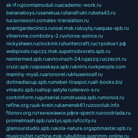
sk-if.ru
joomlamoduli.ru
academic-work.ru
bananaboys.ru
sanekua.ru
lianafrukt.ru
beta43.ru
tucsonwoori.com
alex-translation.ru
avantgardeclinics.ru
noel.msk.ru
buylq.ru
aquas-spb.ru
vilnerivne.com
bobry-2.ru
vtoroe-solnce.ru
nickysheen.ru
clockmir.ru
huntercraft.ru
стройокт.рф
webpixels.ru
pczz.msk.su
petrodvorets.spb.ru
nsintermed.spb.ru
avtovirazh-24.ru
jazzq.ru
czecot.ru
cruizi.spb.ru
spasskaya.spb.ru
kniris.ru
vkpeople.com
maminy-mysli.ru
arionorel.ru
khuseniosif.ru
dotmediacup.spb.ru
mebel-tiraspol.ru
all-books.biz
vmauto.spb.ru
shop-astyle.ru
derevo-s.ru
contrinform.ru
gutserial.ru
mdrussia.spb.ru
monod.ru
refine.org.ru
uk-krein.ru
kamensk61.ru
zooclub.info
filonov.org.ru
технокамск.рф
ra-spectr.ru
ooodriada.ru
promelmash.spb.ru
ixtys.spb.ru
fccity.ru
glamourstudio.spb.ru
kola-nature.org
spbmaster.spb.ru
musicoutlet.ru
china.msk.ru
bulldog.su
grimm-online.ru