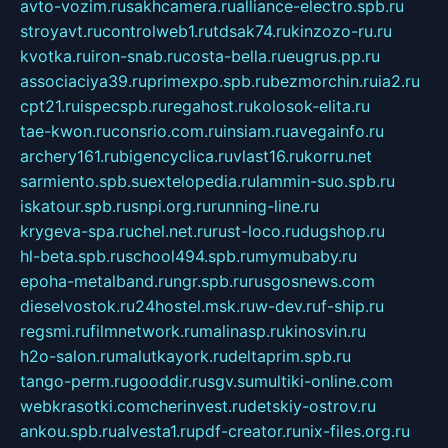
avto-vozim.ru
sakhcamera.ru
alliance-electro.spb.ru
stroyavt.ru
controlweb1.ru
tdsak74.ru
kinzozo-ru.ru
kvotka.ru
iron-snab.ru
costa-bella.ru
eugrus.pp.ru
associaciya39.ru
primexpo.spb.ru
bezmorchin.ru
ia2.ru
cpt21.ru
ispecspb.ru
regahost.ru
kolosok-elita.ru
tae-kwon.ru
consrio.com.ru
insiam.ru
avegainfo.ru
archery161.ru
bigencyclica.ru
vlast16.ru
korru.net
sarmiento.spb.su
extelopedia.ru
lammin-suo.spb.ru
iskatour.spb.ru
snpi.org.ru
running-line.ru
krygeva-spa.ru
chel.net.ru
rust-loco.ru
dugshop.ru
hl-beta.spb.ru
school494.spb.ru
mymubaby.ru
epoha-metalband.ru
ngr.spb.ru
rusgosnews.com
dieselvostok.ru
24hostel.msk.ru
w-dev.ru
f-ship.ru
regsmi.ru
filmnetwork.ru
malinasp.ru
kinosvin.ru
h2o-salon.ru
malutkayork.ru
deltaprim.spb.ru
tango-perm.ru
gooddir.ru
sgv.su
multiki-online.com
webkrasotki.com
cherinvest.ru
detskiy-ostrov.ru
ankou.spb.ru
alvesta1.ru
pdf-creator.ru
nix-files.org.ru