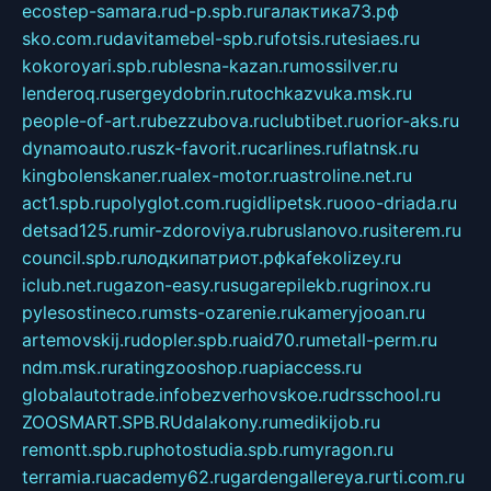
ecostep-samara.ru
d-p.spb.ru
галактика73.рф
sko.com.ru
davitamebel-spb.ru
fotsis.ru
tesiaes.ru
kokoroyari.spb.ru
blesna-kazan.ru
mossilver.ru
lenderoq.ru
sergeydobrin.ru
tochkazvuka.msk.ru
people-of-art.ru
bezzubova.ru
clubtibet.ru
orior-aks.ru
dynamoauto.ru
szk-favorit.ru
carlines.ru
flatnsk.ru
kingbolenskaner.ru
alex-motor.ru
astroline.net.ru
act1.spb.ru
polyglot.com.ru
gidlipetsk.ru
ooo-driada.ru
detsad125.ru
mir-zdoroviya.ru
bruslanovo.ru
siterem.ru
council.spb.ru
лодкипатриот.рф
kafekolizey.ru
iclub.net.ru
gazon-easy.ru
sugarepilekb.ru
grinox.ru
pylesostineco.ru
msts-ozarenie.ru
kameryjooan.ru
artemovskij.ru
dopler.spb.ru
aid70.ru
metall-perm.ru
ndm.msk.ru
ratingzooshop.ru
apiaccess.ru
globalautotrade.info
bezverhovskoe.ru
drsschool.ru
ZOOSMART.SPB.RU
dalakony.ru
medikijob.ru
remontt.spb.ru
photostudia.spb.ru
myragon.ru
terramia.ru
academy62.ru
gardengallereya.ru
rti.com.ru