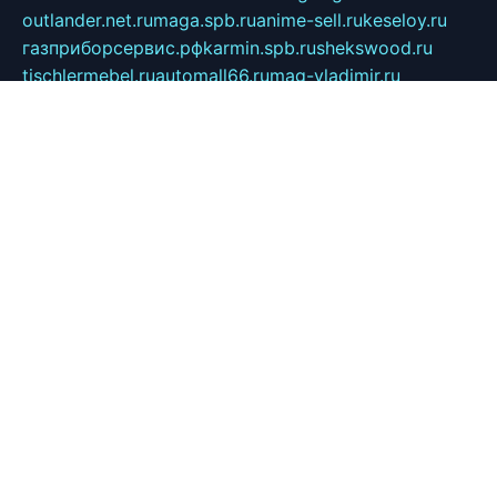
outlander.net.ru
maga.spb.ru
anime-sell.ru
keseloy.ru
газприборсервис.рф
karmin.spb.ru
shekswood.ru
tischlermebel.ru
automall66.ru
mag-vladimir.ru
yardbar.ru
kiwitour.spb.ru
indesign.com.ru
freestylemebel.ru
bany-samara.ru
rsei.ru
naidisvoyput.ru
mgsn-invest.ru
ipkamerasannce.ru
alicante-house.ru
ibelka74.ru
cozyhouse.info
vlkargalev-studio.ru
700mb.ru
figura-ufa.ru
alina-live.ru
belarusiannews.ru
womenknow.ru
dos-vniimk.ru
sega.net.ru
dv.net.ru
phenomenonsofhistory.com
telesputnik.net.ru
wall.pp.ru
pylesosroidmi.ru
gtc-clan.ru
cligs.ru
bibikazap.ru
popova.org.ru
netwhistler.spb.ru
bellvil.ru
bonzon.ru
iss-vladik.ru
defiparis.net.ru
las-gryzas.ru
amku.ru
electednews.spb.ru
feather.org.ru
spar72.ru
tankiigri.ru
dominus.com.ru
ibtree.ru
sanykool.pp.ru
unixlib.org.ru
menatep.spb.ru
gartenterrassen.ru
printeka.ru
skvozilka.com.ru
parkovka-pub.ru
lovemobi.ru
art-ru.ru