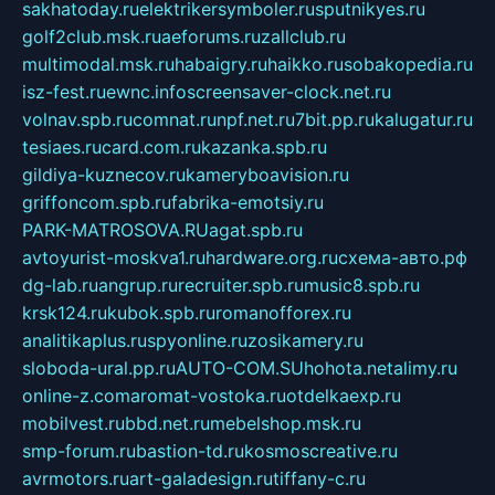
sakhatoday.ru
elektrikersymboler.ru
sputnikyes.ru
golf2club.msk.ru
aeforums.ru
zallclub.ru
multimodal.msk.ru
habaigry.ru
haikko.ru
sobakopedia.ru
isz-fest.ru
ewnc.info
screensaver-clock.net.ru
volnav.spb.ru
comnat.ru
npf.net.ru
7bit.pp.ru
kalugatur.ru
tesiaes.ru
card.com.ru
kazanka.spb.ru
gildiya-kuznecov.ru
kameryboavision.ru
griffoncom.spb.ru
fabrika-emotsiy.ru
PARK-MATROSOVA.RU
agat.spb.ru
avtoyurist-moskva1.ru
hardware.org.ru
схема-авто.рф
dg-lab.ru
angrup.ru
recruiter.spb.ru
music8.spb.ru
krsk124.ru
kubok.spb.ru
romanofforex.ru
analitikaplus.ru
spyonline.ru
zosikamery.ru
sloboda-ural.pp.ru
AUTO-COM.SU
hohota.net
alimy.ru
online-z.com
aromat-vostoka.ru
otdelkaexp.ru
mobilvest.ru
bbd.net.ru
mebelshop.msk.ru
smp-forum.ru
bastion-td.ru
kosmoscreative.ru
avrmotors.ru
art-galadesign.ru
tiffany-c.ru