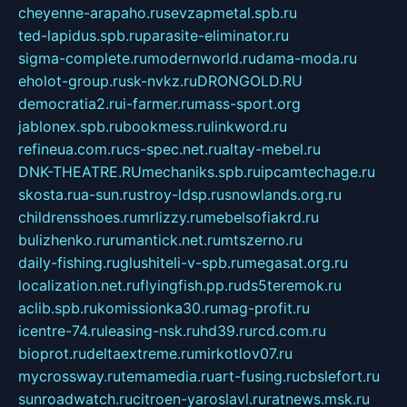
cheyenne-arapaho.ru
sevzapmetal.spb.ru
ted-lapidus.spb.ru
parasite-eliminator.ru
sigma-complete.ru
modernworld.ru
dama-moda.ru
eholot-group.ru
sk-nvkz.ru
DRONGOLD.RU
democratia2.ru
i-farmer.ru
mass-sport.org
jablonex.spb.ru
bookmess.ru
linkword.ru
refineua.com.ru
cs-spec.net.ru
altay-mebel.ru
DNK-THEATRE.RU
mechaniks.spb.ru
ipcamtechage.ru
skosta.ru
a-sun.ru
stroy-ldsp.ru
snowlands.org.ru
childrensshoes.ru
mrlizzy.ru
mebelsofiakrd.ru
bulizhenko.ru
rumantick.net.ru
mtszerno.ru
daily-fishing.ru
glushiteli-v-spb.ru
megasat.org.ru
localization.net.ru
flyingfish.pp.ru
ds5teremok.ru
aclib.spb.ru
komissionka30.ru
mag-profit.ru
icentre-74.ru
leasing-nsk.ru
hd39.ru
rcd.com.ru
bioprot.ru
deltaextreme.ru
mirkotlov07.ru
mycrossway.ru
temamedia.ru
art-fusing.ru
cbslefort.ru
sunroadwatch.ru
citroen-yaroslavl.ru
ratnews.msk.ru