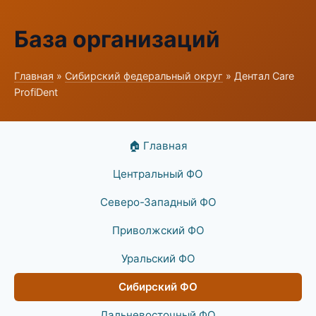
База организаций
Главная
»
Сибирский федеральный округ
» Дентал Care
ProfiDent
🏠 Главная
Центральный ФО
Северо-Западный ФО
Приволжский ФО
Уральский ФО
Сибирский ФО
Дальневосточный ФО