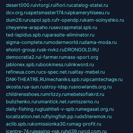
desert000.ru
ivtorgi.ru
ifiori.ru
catalog-statei.ru
dcv.org.ru
spetsmaster174.ru
ipkameryhiseeu.ru
dum26.ru
ruspol.spb.ru
fr-opendp.ru
kam-solnyshko.ru
cheyenne-arapaho.ru
sevzapmetal.spb.ru
ted-lapidus.spb.ru
parasite-eliminator.ru
sigma-complete.ru
modernworld.ru
dama-moda.ru
eholot-group.ru
sk-nvkz.ru
DRONGOLD.RU
democratia2.ru
i-farmer.ru
mass-sport.org
jablonex.spb.ru
bookmess.ru
linkword.ru
refineua.com.ru
cs-spec.net.ru
altay-mebel.ru
DNK-THEATRE.RU
mechaniks.spb.ru
ipcamtechage.ru
skosta.ru
a-sun.ru
stroy-ldsp.ru
snowlands.org.ru
childrensshoes.ru
mrlizzy.ru
mebelsofiakrd.ru
bulizhenko.ru
rumantick.net.ru
mtszerno.ru
daily-fishing.ru
glushiteli-v-spb.ru
megasat.org.ru
localization.net.ru
flyingfish.pp.ru
ds5teremok.ru
aclib.spb.ru
komissionka30.ru
mag-profit.ru
icentre-74.ru
leasing-nsk.ru
hd39.ru
rcd.com.ru