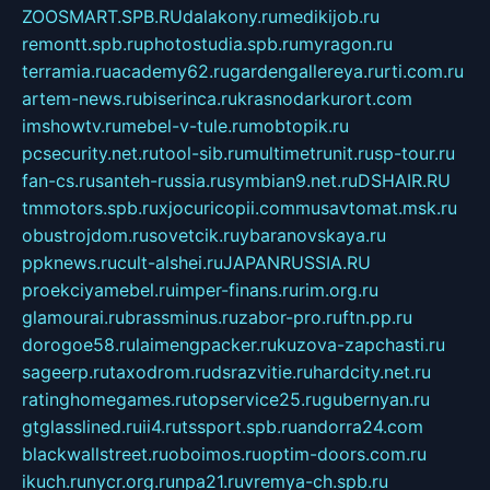
ZOOSMART.SPB.RU
dalakony.ru
medikijob.ru
remontt.spb.ru
photostudia.spb.ru
myragon.ru
terramia.ru
academy62.ru
gardengallereya.ru
rti.com.ru
artem-news.ru
biserinca.ru
krasnodarkurort.com
imshowtv.ru
mebel-v-tule.ru
mobtopik.ru
pcsecurity.net.ru
tool-sib.ru
multimetrunit.ru
sp-tour.ru
fan-cs.ru
santeh-russia.ru
symbian9.net.ru
DSHAIR.RU
tmmotors.spb.ru
xjocuricopii.com
musavtomat.msk.ru
obustrojdom.ru
sovetcik.ru
ybaranovskaya.ru
ppknews.ru
cult-alshei.ru
JAPANRUSSIA.RU
proekciyamebel.ru
imper-finans.ru
rim.org.ru
glamourai.ru
brassminus.ru
zabor-pro.ru
ftn.pp.ru
dorogoe58.ru
laimengpacker.ru
kuzova-zapchasti.ru
sageerp.ru
taxodrom.ru
dsrazvitie.ru
hardcity.net.ru
ratinghomegames.ru
topservice25.ru
gubernyan.ru
gtglasslined.ru
ii4.ru
tssport.spb.ru
andorra24.com
blackwallstreet.ru
oboimos.ru
optim-doors.com.ru
ikuch.ru
nycr.org.ru
npa21.ru
vremya-ch.spb.ru