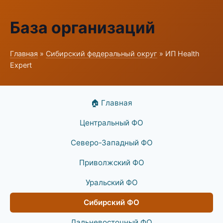
База организаций
Главная
»
Сибирский федеральный округ
» ИП Health
Expert
🏠 Главная
Центральный ФО
Северо-Западный ФО
Приволжский ФО
Уральский ФО
Сибирский ФО
Дальневосточный ФО