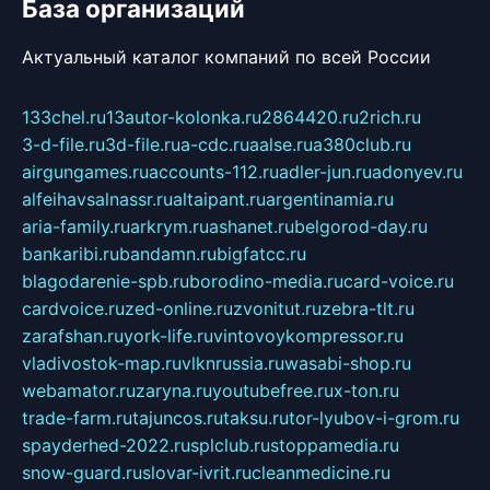
База организаций
Актуальный каталог компаний по всей России
133chel.ru
13autor-kolonka.ru
2864420.ru
2rich.ru
3-d-file.ru
3d-file.ru
a-cdc.ru
aalse.ru
a380club.ru
airgungames.ru
accounts-112.ru
adler-jun.ru
adonyev.ru
alfeihavsalnassr.ru
altaipant.ru
argentinamia.ru
aria-family.ru
arkrym.ru
ashanet.ru
belgorod-day.ru
bankaribi.ru
bandamn.ru
bigfatcc.ru
blagodarenie-spb.ru
borodino-media.ru
card-voice.ru
cardvoice.ru
zed-online.ru
zvonitut.ru
zebra-tlt.ru
zarafshan.ru
york-life.ru
vintovoykompressor.ru
vladivostok-map.ru
vlknrussia.ru
wasabi-shop.ru
webamator.ru
zaryna.ru
youtubefree.ru
x-ton.ru
trade-farm.ru
tajuncos.ru
taksu.ru
tor-lyubov-i-grom.ru
spayderhed-2022.ru
splclub.ru
stoppamedia.ru
snow-guard.ru
slovar-ivrit.ru
cleanmedicine.ru