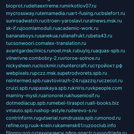
bioprot.ru
deltaextreme.ru
mirkotlov07.ru
mycrossway.ru
temamedia.ru
art-fusing.ru
cbslefort.ru
sunroadwatch.ru
citroen-yaroslavl.ru
ratnews.msk.ru
sk-if.ru
joomlamoduli.ru
academic-work.ru
bananaboys.ru
sanekua.ru
lianafrukt.ru
beta43.ru
tucsonwoori.com
alex-translation.ru
avantgardeclinics.ru
noel.msk.ru
buylq.ru
aquas-spb.ru
vilnerivne.com
bobry-2.ru
vtoroe-solnce.ru
nickysheen.ru
clockmir.ru
huntercraft.ru
стройокт.рф
webpixels.ru
pczz.msk.su
petrodvorets.spb.ru
nsintermed.spb.ru
avtovirazh-24.ru
jazzq.ru
czecot.ru
cruizi.spb.ru
spasskaya.spb.ru
kniris.ru
vkpeople.com
maminy-mysli.ru
arionorel.ru
khuseniosif.ru
dotmediacup.spb.ru
mebel-tiraspol.ru
all-books.biz
vmauto.spb.ru
shop-astyle.ru
derevo-s.ru
contrinform.ru
gutserial.ru
mdrussia.spb.ru
monod.ru
refine.org.ru
uk-krein.ru
kamensk61.ru
zooclub.info
filonov.org.ru
технокамск.рф
ra-spectr.ru
ooodriada.ru