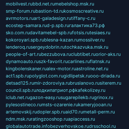
mobilvest.ru
bbd.net.ru
mebelshop.msk.ru
smp-forum.ru
bastion-td.ru
kosmoscreative.ru
avrmotors.ru
art-galadesign.ru
tiffany-c.ru
ecostep-samara.ru
d-p.spb.ru
галактика73.рф
sko.com.ru
davitamebel-spb.ru
fotsis.ru
tesiaes.ru
kokoroyari.spb.ru
blesna-kazan.ru
mossilver.ru
lenderoq.ru
sergeydobrin.ru
tochkazvuka.msk.ru
people-of-art.ru
bezzubova.ru
clubtibet.ru
orior-aks.ru
dynamoauto.ru
szk-favorit.ru
carlines.ru
flatnsk.ru
kingbolenskaner.ru
alex-motor.ru
astroline.net.ru
act1.spb.ru
polyglot.com.ru
gidlipetsk.ru
ooo-driada.ru
detsad125.ru
mir-zdoroviya.ru
bruslanovo.ru
siterem.ru
council.spb.ru
лодкипатриот.рф
kafekolizey.ru
iclub.net.ru
gazon-easy.ru
sugarepilekb.ru
grinox.ru
pylesostineco.ru
msts-ozarenie.ru
kameryjooan.ru
artemovskij.ru
dopler.spb.ru
aid70.ru
metall-perm.ru
ndm.msk.ru
ratingzooshop.ru
apiaccess.ru
globalautotrade.info
bezverhovskoe.ru
drsschool.ru