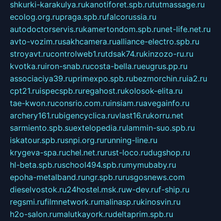
shkurki-karakulya.ru
kanotiforet.spb.ru
tutmassage.ru
ecolog.org.ru
praga.spb.ru
falcorussia.ru
autodoctorservis.ru
kamertondom.spb.ru
net-life.net.ru
avto-vozim.ru
sakhcamera.ru
alliance-electro.spb.ru
stroyavt.ru
controlweb1.ru
tdsak74.ru
kinzozo-ru.ru
kvotka.ru
iron-snab.ru
costa-bella.ru
eugrus.pp.ru
associaciya39.ru
primexpo.spb.ru
bezmorchin.ru
ia2.ru
cpt21.ru
ispecspb.ru
regahost.ru
kolosok-elita.ru
tae-kwon.ru
consrio.com.ru
insiam.ru
avegainfo.ru
archery161.ru
bigencyclica.ru
vlast16.ru
korru.net
sarmiento.spb.su
extelopedia.ru
lammin-suo.spb.ru
iskatour.spb.ru
snpi.org.ru
running-line.ru
krygeva-spa.ru
chel.net.ru
rust-loco.ru
dugshop.ru
hl-beta.spb.ru
school494.spb.ru
mymubaby.ru
epoha-metalband.ru
ngr.spb.ru
rusgosnews.com
dieselvostok.ru
24hostel.msk.ru
w-dev.ru
f-ship.ru
regsmi.ru
filmnetwork.ru
malinasp.ru
kinosvin.ru
h2o-salon.ru
malutkayork.ru
deltaprim.spb.ru