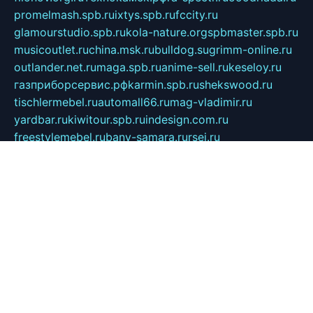
promelmash.spb.ru
ixtys.spb.ru
fccity.ru
glamourstudio.spb.ru
kola-nature.org
spbmaster.spb.ru
musicoutlet.ru
china.msk.ru
bulldog.su
grimm-online.ru
outlander.net.ru
maga.spb.ru
anime-sell.ru
keseloy.ru
газприборсервис.рф
karmin.spb.ru
shekswood.ru
tischlermebel.ru
automall66.ru
mag-vladimir.ru
yardbar.ru
kiwitour.spb.ru
indesign.com.ru
freestylemebel.ru
bany-samara.ru
rsei.ru
naidisvoyput.ru
mgsn-invest.ru
ipkamerasannce.ru
alicante-house.ru
ibelka74.ru
cozyhouse.info
vlkargalev-studio.ru
700mb.ru
figura-ufa.ru
alina-live.ru
belarusiannews.ru
womenknow.ru
dos-vniimk.ru
sega.net.ru
dv.net.ru
phenomenonsofhistory.com
telesputnik.net.ru
wall.pp.ru
pylesosroidmi.ru
gtc-clan.ru
cligs.ru
bibikazap.ru
popova.org.ru
netwhistler.spb.ru
bellvil.ru
bonzon.ru
iss-vladik.ru
defiparis.net.ru
las-gryzas.ru
amku.ru
electednews.spb.ru
feather.org.ru
spar72.ru
tankiigri.ru