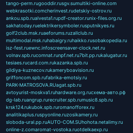
tango-perm.ru
gooddir.ru
sgv.su
multiki-online.com
webkrasotki.com
cherinvest.ru
detskiy-ostrov.ru
ankou.spb.ru
alvesta1.ru
pdf-creator.ru
nix-files.org.ru
sakhatoday.ru
elektrikersymboler.ru
sputnikyes.ru
golf2club.msk.ru
aeforums.ru
zallclub.ru
multimodal.msk.ru
habaigry.ru
haikko.ru
sobakopedia.ru
isz-fest.ru
ewnc.info
screensaver-clock.net.ru
volnav.spb.ru
comnat.ru
npf.net.ru
7bit.pp.ru
kalugatur.ru
tesiaes.ru
card.com.ru
kazanka.spb.ru
gildiya-kuznecov.ru
kameryboavision.ru
griffoncom.spb.ru
fabrika-emotsiy.ru
PARK-MATROSOVA.RU
agat.spb.ru
avtoyurist-moskva1.ru
hardware.org.ru
схема-авто.рф
dg-lab.ru
angrup.ru
recruiter.spb.ru
music8.spb.ru
krsk124.ru
kubok.spb.ru
romanofforex.ru
analitikaplus.ru
spyonline.ru
zosikamery.ru
sloboda-ural.pp.ru
AUTO-COM.SU
hohota.net
alimy.ru
online-z.com
aromat-vostoka.ru
otdelkaexp.ru