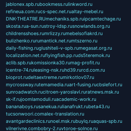
jablonex.spb.ru
bookmess.ru
linkword.ru
refineua.com.ru
cs-spec.net.ru
altay-mebel.ru
DNK-THEATRE.RU
mechaniks.spb.ru
ipcamtechage.ru
skosta.ru
a-sun.ru
stroy-ldsp.ru
snowlands.org.ru
childrensshoes.ru
mrlizzy.ru
mebelsofiakrd.ru
bulizhenko.ru
rumantick.net.ru
mtszerno.ru
daily-fishing.ru
glushiteli-v-spb.ru
megasat.org.ru
localization.net.ru
flyingfish.pp.ru
ds5teremok.ru
aclib.spb.ru
komissionka30.ru
mag-profit.ru
icentre-74.ru
leasing-nsk.ru
hd39.ru
rcd.com.ru
bioprot.ru
deltaextreme.ru
mirkotlov07.ru
mycrossway.ru
temamedia.ru
art-fusing.ru
cbslefort.ru
sunroadwatch.ru
citroen-yaroslavl.ru
ratnews.msk.ru
sk-if.ru
joomlamoduli.ru
academic-work.ru
bananaboys.ru
sanekua.ru
lianafrukt.ru
beta43.ru
tucsonwoori.com
alex-translation.ru
avantgardeclinics.ru
noel.msk.ru
buylq.ru
aquas-spb.ru
vilnerivne.com
bobry-2.ru
vtoroe-solnce.ru