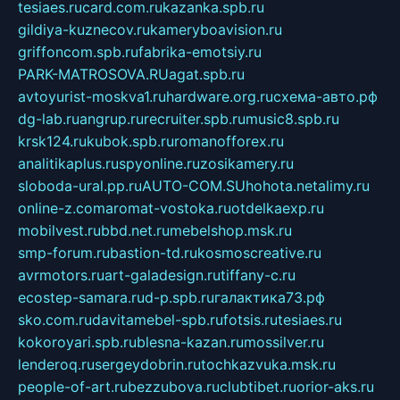
tesiaes.ru
card.com.ru
kazanka.spb.ru
gildiya-kuznecov.ru
kameryboavision.ru
griffoncom.spb.ru
fabrika-emotsiy.ru
PARK-MATROSOVA.RU
agat.spb.ru
avtoyurist-moskva1.ru
hardware.org.ru
схема-авто.рф
dg-lab.ru
angrup.ru
recruiter.spb.ru
music8.spb.ru
krsk124.ru
kubok.spb.ru
romanofforex.ru
analitikaplus.ru
spyonline.ru
zosikamery.ru
sloboda-ural.pp.ru
AUTO-COM.SU
hohota.net
alimy.ru
online-z.com
aromat-vostoka.ru
otdelkaexp.ru
mobilvest.ru
bbd.net.ru
mebelshop.msk.ru
smp-forum.ru
bastion-td.ru
kosmoscreative.ru
avrmotors.ru
art-galadesign.ru
tiffany-c.ru
ecostep-samara.ru
d-p.spb.ru
галактика73.рф
sko.com.ru
davitamebel-spb.ru
fotsis.ru
tesiaes.ru
kokoroyari.spb.ru
blesna-kazan.ru
mossilver.ru
lenderoq.ru
sergeydobrin.ru
tochkazvuka.msk.ru
people-of-art.ru
bezzubova.ru
clubtibet.ru
orior-aks.ru