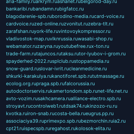
aria-family.ru
arkrym.ru
ashanet.ru
belgorod-day.ru
bankaribi.ru
bandamn.ru
bigfatcc.ru
blagodarenie-spb.ru
borodino-media.ru
card-voice.ru
cardvoice.ru
zed-online.ru
zvonitut.ru
zebra-tlt.ru
zarafshan.ru
york-life.ru
vintovoykompressor.ru
vladivostok-map.ru
vlknrussia.ru
wasabi-shop.ru
webamator.ru
zaryna.ru
youtubefree.ru
x-ton.ru
trade-farm.ru
tajuncos.ru
taksu.ru
tor-lyubov-i-grom.ru
spayderhed-2022.ru
splclub.ru
stoppamedia.ru
snow-guard.ru
slovar-ivrit.ru
cleanmedicine.ru
shkurki-karakulya.ru
kanotiforet.spb.ru
tutmassage.ru
ecolog.org.ru
praga.spb.ru
falcorussia.ru
autodoctorservis.ru
kamertondom.spb.ru
net-life.net.ru
avto-vozim.ru
sakhcamera.ru
alliance-electro.spb.ru
stroyavt.ru
controlweb1.ru
tdsak74.ru
kinzozo-ru.ru
kvotka.ru
iron-snab.ru
costa-bella.ru
eugrus.pp.ru
associaciya39.ru
primexpo.spb.ru
bezmorchin.ru
ia2.ru
cpt21.ru
ispecspb.ru
regahost.ru
kolosok-elita.ru