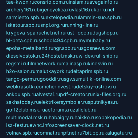
tae-kwon.ru
consrio.com.ru
insiam.ru
avegainfo.ru
archery161.ru
bigencyclica.ru
vlast16.ru
korru.net
sarmiento.spb.su
extelopedia.ru
lammin-suo.spb.ru
iskatour.spb.ru
snpi.org.ru
running-line.ru
krygeva-spa.ru
chel.net.ru
rust-loco.ru
dugshop.ru
hl-beta.spb.ru
school494.spb.ru
mymubaby.ru
epoha-metalband.ru
ngr.spb.ru
rusgosnews.com
dieselvostok.ru
24hostel.msk.ru
w-dev.ru
f-ship.ru
regsmi.ru
filmnetwork.ru
malinasp.ru
kinosvin.ru
h2o-salon.ru
malutkayork.ru
deltaprim.spb.ru
tango-perm.ru
gooddir.ru
sgv.su
multiki-online.com
webkrasotki.com
cherinvest.ru
detskiy-ostrov.ru
ankou.spb.ru
alvesta1.ru
pdf-creator.ru
nix-files.org.ru
sakhatoday.ru
elektrikersymboler.ru
sputnikyes.ru
golf2club.msk.ru
aeforums.ru
zallclub.ru
multimodal.msk.ru
habaigry.ru
haikko.ru
sobakopedia.ru
isz-fest.ru
ewnc.info
screensaver-clock.net.ru
volnav.spb.ru
comnat.ru
npf.net.ru
7bit.pp.ru
kalugatur.ru