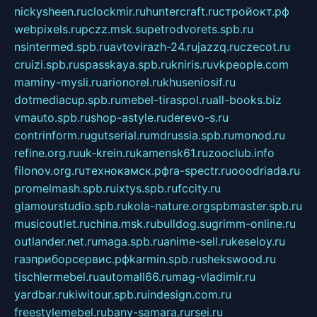
nickysheen.ru
clockmir.ru
huntercraft.ru
стройокт.рф
webpixels.ru
pczz.msk.su
petrodvorets.spb.ru
nsintermed.spb.ru
avtovirazh-24.ru
jazzq.ru
czecot.ru
cruizi.spb.ru
spasskaya.spb.ru
kniris.ru
vkpeople.com
maminy-mysli.ru
arionorel.ru
khuseniosif.ru
dotmediacup.spb.ru
mebel-tiraspol.ru
all-books.biz
vmauto.spb.ru
shop-astyle.ru
derevo-s.ru
contrinform.ru
gutserial.ru
mdrussia.spb.ru
monod.ru
refine.org.ru
uk-krein.ru
kamensk61.ru
zooclub.info
filonov.org.ru
технокамск.рф
ra-spectr.ru
ooodriada.ru
promelmash.spb.ru
ixtys.spb.ru
fccity.ru
glamourstudio.spb.ru
kola-nature.org
spbmaster.spb.ru
musicoutlet.ru
china.msk.ru
bulldog.su
grimm-online.ru
outlander.net.ru
maga.spb.ru
anime-sell.ru
keseloy.ru
газприборсервис.рф
karmin.spb.ru
shekswood.ru
tischlermebel.ru
automall66.ru
mag-vladimir.ru
yardbar.ru
kiwitour.spb.ru
indesign.com.ru
freestylemebel.ru
bany-samara.ru
rsei.ru