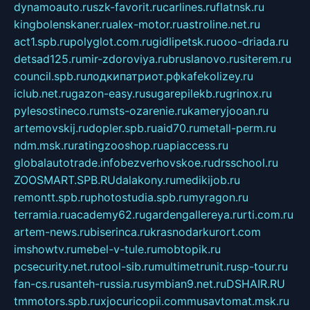
dynamoauto.ru
szk-favorit.ru
carlines.ru
flatnsk.ru
kingbolenskaner.ru
alex-motor.ru
astroline.net.ru
act1.spb.ru
polyglot.com.ru
gidlipetsk.ru
ooo-driada.ru
detsad125.ru
mir-zdoroviya.ru
bruslanovo.ru
siterem.ru
council.spb.ru
лодкипатриот.рф
kafekolizey.ru
iclub.net.ru
gazon-easy.ru
sugarepilekb.ru
grinox.ru
pylesostineco.ru
msts-ozarenie.ru
kameryjooan.ru
artemovskij.ru
dopler.spb.ru
aid70.ru
metall-perm.ru
ndm.msk.ru
ratingzooshop.ru
apiaccess.ru
globalautotrade.info
bezverhovskoe.ru
drsschool.ru
ZOOSMART.SPB.RU
dalakony.ru
medikijob.ru
remontt.spb.ru
photostudia.spb.ru
myragon.ru
terramia.ru
academy62.ru
gardengallereya.ru
rti.com.ru
artem-news.ru
biserinca.ru
krasnodarkurort.com
imshowtv.ru
mebel-v-tule.ru
mobtopik.ru
pcsecurity.net.ru
tool-sib.ru
multimetrunit.ru
sp-tour.ru
fan-cs.ru
santeh-russia.ru
symbian9.net.ru
DSHAIR.RU
tmmotors.spb.ru
xjocuricopii.com
musavtomat.msk.ru