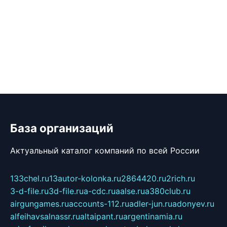
База организаций
Актуальный каталог компаний по всей России
133chel.ru
13autor-kolonka.ru
2864420.ru
2rich.ru
3-d-file.ru
3d-file.ru
a-cdc.ru
aalse.ru
a380club.ru
airgungames.ru
accounts-112.ru
adler-jun.ru
adonyev.ru
alfeihavsalnassr.ru
altaipant.ru
argentinamia.ru