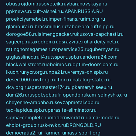
obustrojdom.ru
sovetcik.ru
ybaranovskaya.ru
ppknews.ru
cult-alshei.ru
JAPANRUSSIA.RU
proekciyamebel.ru
imper-finans.ru
rim.org.ru
glamourai.ru
brassminus.ru
zabor-pro.ru
ftn.pp.ru
dorogoe58.ru
laimengpacker.ru
kuzova-zapchasti.ru
sageerp.ru
taxodrom.ru
dsrazvitie.ru
hardcity.net.ru
ratinghomegames.ru
topservice25.ru
gubernyan.ru
gtglasslined.ru
ii4.ru
tssport.spb.ru
andorra24.com
blackwallstreet.ru
oboimos.ru
optim-doors.com.ru
ikuch.ru
nycr.org.ru
npa21.ru
vremya-ch.spb.ru
desert000.ru
ivtorgi.ru
ifiori.ru
catalog-statei.ru
dcv.org.ru
spetsmaster174.ru
ipkameryhiseeu.ru
dum26.ru
ruspol.spb.ru
fr-opendp.ru
kam-solnyshko.ru
cheyenne-arapaho.ru
sevzapmetal.spb.ru
ted-lapidus.spb.ru
parasite-eliminator.ru
sigma-complete.ru
modernworld.ru
dama-moda.ru
eholot-group.ru
sk-nvkz.ru
DRONGOLD.RU
democratia2.ru
i-farmer.ru
mass-sport.org