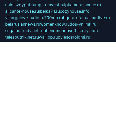
naidisvoyput.ru
mgsn-invest.ru
ipkamerasannce.ru
alicante-house.ru
ibelka74.ru
cozyhouse.info
vlkargalev-studio.ru
700mb.ru
figura-ufa.ru
alina-live.ru
belarusiannews.ru
womenknow.ru
dos-vniimk.ru
sega.net.ru
dv.net.ru
phenomenonsofhistory.com
telesputnik.net.ru
wall.pp.ru
pylesosroidmi.ru
gtc-clan.ru
cligs.ru
bibikazap.ru
popova.org.ru
netwhistler.spb.ru
bellvil.ru
bonzon.ru
iss-vladik.ru
defiparis.net.ru
las-gryzas.ru
amku.ru
electednews.spb.ru
feather.org.ru
spar72.ru
tankiigri.ru
dominus.com.ru
ibtree.ru
sanykool.pp.ru
unixlib.org.ru
menatep.spb.ru
gartenterrassen.ru
printeka.ru
skvozilka.com.ru
parkovka-pub.ru
lovemobi.ru
art-ru.ru
emulatorz.com.ru
alucomp.com.ru
tatforum.com.ru
alternativa-profi.ru
dermakler.ru
artsurvey.ru
aredir.ru
khimspas.ru
centr-maxi.ru
2018r.ru
bort-stomer-defort.ru
professional2.ru
gibsons.ru
artselena.ru
art-pilot.ru
ingredient.spb.ru