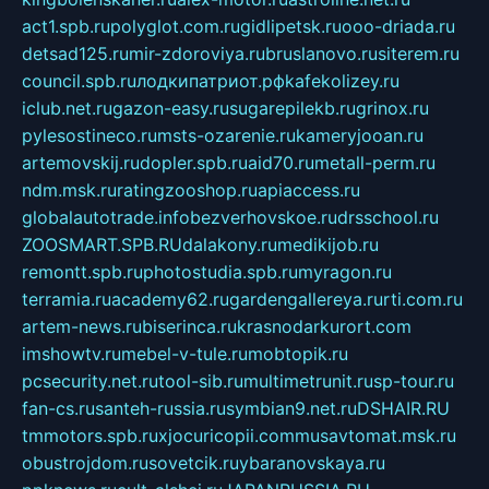
act1.spb.ru
polyglot.com.ru
gidlipetsk.ru
ooo-driada.ru
detsad125.ru
mir-zdoroviya.ru
bruslanovo.ru
siterem.ru
council.spb.ru
лодкипатриот.рф
kafekolizey.ru
iclub.net.ru
gazon-easy.ru
sugarepilekb.ru
grinox.ru
pylesostineco.ru
msts-ozarenie.ru
kameryjooan.ru
artemovskij.ru
dopler.spb.ru
aid70.ru
metall-perm.ru
ndm.msk.ru
ratingzooshop.ru
apiaccess.ru
globalautotrade.info
bezverhovskoe.ru
drsschool.ru
ZOOSMART.SPB.RU
dalakony.ru
medikijob.ru
remontt.spb.ru
photostudia.spb.ru
myragon.ru
terramia.ru
academy62.ru
gardengallereya.ru
rti.com.ru
artem-news.ru
biserinca.ru
krasnodarkurort.com
imshowtv.ru
mebel-v-tule.ru
mobtopik.ru
pcsecurity.net.ru
tool-sib.ru
multimetrunit.ru
sp-tour.ru
fan-cs.ru
santeh-russia.ru
symbian9.net.ru
DSHAIR.RU
tmmotors.spb.ru
xjocuricopii.com
musavtomat.msk.ru
obustrojdom.ru
sovetcik.ru
ybaranovskaya.ru