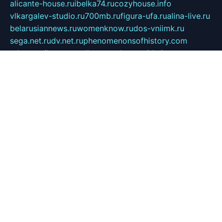
alicante-house.ru
ibelka74.ru
cozyhouse.info
vlkargalev-studio.ru
700mb.ru
figura-ufa.ru
alina-live.ru
belarusiannews.ru
womenknow.ru
dos-vniimk.ru
sega.net.ru
dv.net.ru
phenomenonsofhistory.com
telesputnik.net.ru
wall.pp.ru
pylesosroidmi.ru
gtc-clan.ru
cligs.ru
bibikazap.ru
popova.org.ru
netwhistler.spb.ru
bellvil.ru
bonzon.ru
iss-vladik.ru
defiparis.net.ru
las-gryzas.ru
amku.ru
electednews.spb.ru
feather.org.ru
spar72.ru
tankiigri.ru
dominus.com.ru
ibtree.ru
sanykool.pp.ru
unixlib.org.ru
menatep.spb.ru
gartenterrassen.ru
printeka.ru
skvozilka.com.ru
parkovka-pub.ru
lovemobi.ru
art-ru.ru
emulatorz.com.ru
alucomp.com.ru
tatforum.com.ru
alternativa-profi.ru
dermakler.ru
artsurvey.ru
aredir.ru
khimspas.ru
centr-maxi.ru
2018r.ru
bort-stomer-defort.ru
professional2.ru
gibsons.ru
artselena.ru
art-pilot.ru
ingredient.spb.ru
npfpolimer.spb.ru
argentum.spb.ru
hom-edu.ru