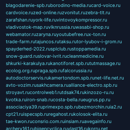
blagodarenie-spb.ru
borodino-media.ru
card-voice.ru
cardvoice.ru
zed-online.ru
zvonitut.ru
zebra-tlt.ru
zarafshan.ru
york-life.ru
vintovoykompressor.ru
vladivostok-map.ru
vlknrussia.ru
wasabi-shop.ru
webamator.ru
zaryna.ru
youtubefree.ru
x-ton.ru
trade-farm.ru
tajuncos.ru
taksu.ru
tor-lyubov-i-grom.ru
spayderhed-2022.ru
splclub.ru
stoppamedia.ru
snow-guard.ru
slovar-ivrit.ru
cleanmedicine.ru
shkurki-karakulya.ru
kanotiforet.spb.ru
tutmassage.ru
ecolog.org.ru
praga.spb.ru
falcorussia.ru
autodoctorservis.ru
kamertondom.spb.ru
net-life.net.ru
avto-vozim.ru
sakhcamera.ru
alliance-electro.spb.ru
stroyavt.ru
controlweb1.ru
tdsak74.ru
kinzozo-ru.ru
kvotka.ru
iron-snab.ru
costa-bella.ru
eugrus.pp.ru
associaciya39.ru
primexpo.spb.ru
bezmorchin.ru
ia2.ru
cpt21.ru
ispecspb.ru
regahost.ru
kolosok-elita.ru
tae-kwon.ru
consrio.com.ru
insiam.ru
avegainfo.ru
archery161.ru
bigencyclica.ru
vlast16.ru
korru.net