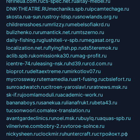
refineua.com.ru
cs-spec.net.ru
altay-mebel.ru
DNK-THEATRE.RU
mechaniks.spb.ru
ipcamtechage.ru
skosta.ru
a-sun.ru
stroy-ldsp.ru
snowlands.org.ru
childrensshoes.ru
mrlizzy.ru
mebelsofiakrd.ru
bulizhenko.ru
rumantick.net.ru
mtszerno.ru
daily-fishing.ru
glushiteli-v-spb.ru
megasat.org.ru
localization.net.ru
flyingfish.pp.ru
ds5teremok.ru
aclib.spb.ru
komissionka30.ru
mag-profit.ru
icentre-74.ru
leasing-nsk.ru
hd39.ru
rcd.com.ru
bioprot.ru
deltaextreme.ru
mirkotlov07.ru
mycrossway.ru
temamedia.ru
art-fusing.ru
cbslefort.ru
sunroadwatch.ru
citroen-yaroslavl.ru
ratnews.msk.ru
sk-if.ru
joomlamoduli.ru
academic-work.ru
bananaboys.ru
sanekua.ru
lianafrukt.ru
beta43.ru
tucsonwoori.com
alex-translation.ru
avantgardeclinics.ru
noel.msk.ru
buylq.ru
aquas-spb.ru
vilnerivne.com
bobry-2.ru
vtoroe-solnce.ru
nickysheen.ru
clockmir.ru
huntercraft.ru
стройокт.рф