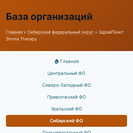
База организаций
Главная
»
Сибирский федеральный округ
» ЗдравПункт
Stoma Therapy
🏠 Главная
Центральный ФО
Северо-Западный ФО
Приволжский ФО
Уральский ФО
Сибирский ФО
Дальневосточный ФО