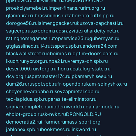
ppknews.ru
cult-alshei.ru
JAPANRUSSIA.RU
proekciyamebel.ru
imper-finans.ru
rim.org.ru
glamourai.ru
brassminus.ru
zabor-pro.ru
ftn.pp.ru
dorogoe58.ru
laimengpacker.ru
kuzova-zapchasti.ru
sageerp.ru
taxodrom.ru
dsrazvitie.ru
hardcity.net.ru
ratinghomegames.ru
topservice25.ru
gubernyan.ru
gtglasslined.ru
ii4.ru
tssport.spb.ru
andorra24.com
blackwallstreet.ru
oboimos.ru
optim-doors.com.ru
ikuch.ru
nycr.org.ru
npa21.ru
vremya-ch.spb.ru
desert000.ru
ivtorgi.ru
ifiori.ru
catalog-statei.ru
dcv.org.ru
spetsmaster174.ru
ipkameryhiseeu.ru
dum26.ru
ruspol.spb.ru
fr-opendp.ru
kam-solnyshko.ru
cheyenne-arapaho.ru
sevzapmetal.spb.ru
ted-lapidus.spb.ru
parasite-eliminator.ru
sigma-complete.ru
modernworld.ru
dama-moda.ru
eholot-group.ru
sk-nvkz.ru
DRONGOLD.RU
democratia2.ru
i-farmer.ru
mass-sport.org
jablonex.spb.ru
bookmess.ru
linkword.ru