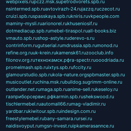
webpixels.ru
pczz.msk.su
petrodvorets.spb.ru
nsintermed.spb.ru
avtovirazh-24.ru
jazzq.ru
czecot.ru
cruizi.spb.ru
spasskaya.spb.ru
kniris.ru
vkpeople.com
maminy-mysli.ru
arionorel.ru
khuseniosif.ru
dotmediacup.spb.ru
mebel-tiraspol.ru
all-books.biz
vmauto.spb.ru
shop-astyle.ru
derevo-s.ru
contrinform.ru
gutserial.ru
mdrussia.spb.ru
monod.ru
refine.org.ru
uk-krein.ru
kamensk61.ru
zooclub.info
filonov.org.ru
технокамск.рф
ra-spectr.ru
ooodriada.ru
promelmash.spb.ru
ixtys.spb.ru
fccity.ru
glamourstudio.spb.ru
kola-nature.org
spbmaster.spb.ru
musicoutlet.ru
china.msk.ru
bulldog.su
grimm-online.ru
outlander.net.ru
maga.spb.ru
anime-sell.ru
keseloy.ru
газприборсервис.рф
karmin.spb.ru
shekswood.ru
tischlermebel.ru
automall66.ru
mag-vladimir.ru
yardbar.ru
kiwitour.spb.ru
indesign.com.ru
freestylemebel.ru
bany-samara.ru
rsei.ru
naidisvoyput.ru
mgsn-invest.ru
ipkamerasannce.ru