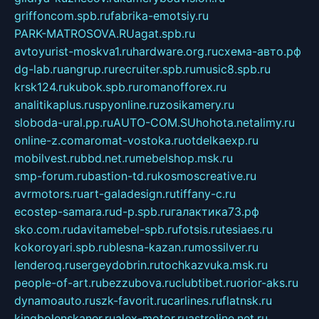
griffoncom.spb.ru
fabrika-emotsiy.ru
PARK-MATROSOVA.RU
agat.spb.ru
avtoyurist-moskva1.ru
hardware.org.ru
схема-авто.рф
dg-lab.ru
angrup.ru
recruiter.spb.ru
music8.spb.ru
krsk124.ru
kubok.spb.ru
romanofforex.ru
analitikaplus.ru
spyonline.ru
zosikamery.ru
sloboda-ural.pp.ru
AUTO-COM.SU
hohota.net
alimy.ru
online-z.com
aromat-vostoka.ru
otdelkaexp.ru
mobilvest.ru
bbd.net.ru
mebelshop.msk.ru
smp-forum.ru
bastion-td.ru
kosmoscreative.ru
avrmotors.ru
art-galadesign.ru
tiffany-c.ru
ecostep-samara.ru
d-p.spb.ru
галактика73.рф
sko.com.ru
davitamebel-spb.ru
fotsis.ru
tesiaes.ru
kokoroyari.spb.ru
blesna-kazan.ru
mossilver.ru
lenderoq.ru
sergeydobrin.ru
tochkazvuka.msk.ru
people-of-art.ru
bezzubova.ru
clubtibet.ru
orior-aks.ru
dynamoauto.ru
szk-favorit.ru
carlines.ru
flatnsk.ru
kingbolenskaner.ru
alex-motor.ru
astroline.net.ru