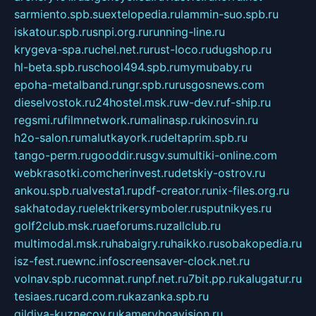
sarmiento.spb.su
extelopedia.ru
lammin-suo.spb.ru
iskatour.spb.ru
snpi.org.ru
running-line.ru
krygeva-spa.ru
chel.net.ru
rust-loco.ru
dugshop.ru
hl-beta.spb.ru
school494.spb.ru
mymubaby.ru
epoha-metalband.ru
ngr.spb.ru
rusgosnews.com
dieselvostok.ru
24hostel.msk.ru
w-dev.ru
f-ship.ru
regsmi.ru
filmnetwork.ru
malinasp.ru
kinosvin.ru
h2o-salon.ru
malutkayork.ru
deltaprim.spb.ru
tango-perm.ru
gooddir.ru
sgv.su
multiki-online.com
webkrasotki.com
cherinvest.ru
detskiy-ostrov.ru
ankou.spb.ru
alvesta1.ru
pdf-creator.ru
nix-files.org.ru
sakhatoday.ru
elektrikersymboler.ru
sputnikyes.ru
golf2club.msk.ru
aeforums.ru
zallclub.ru
multimodal.msk.ru
habaigry.ru
haikko.ru
sobakopedia.ru
isz-fest.ru
ewnc.info
screensaver-clock.net.ru
volnav.spb.ru
comnat.ru
npf.net.ru
7bit.pp.ru
kalugatur.ru
tesiaes.ru
card.com.ru
kazanka.spb.ru
gildiya-kuznecov.ru
kameryboavision.ru