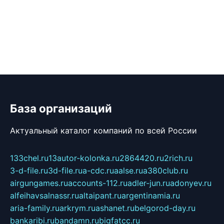
База организаций
Актуальный каталог компаний по всей России
133chel.ru
13autor-kolonka.ru
2864420.ru
2rich.ru
3-d-file.ru
3d-file.ru
a-cdc.ru
aalse.ru
a380club.ru
airgungames.ru
accounts-112.ru
adler-jun.ru
adonyev.ru
alfeihavsalnassr.ru
altaipant.ru
argentinamia.ru
aria-family.ru
arkrym.ru
ashanet.ru
belgorod-day.ru
bankaribi.ru
bandamn.ru
bigfatcc.ru