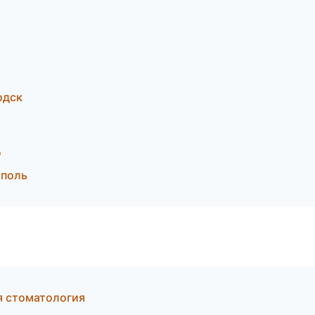
одск
д
ополь
я стоматология