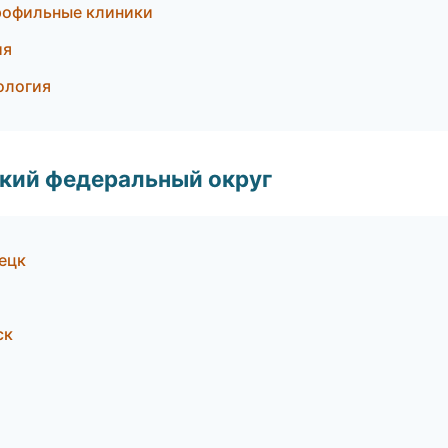
рофильные клиники
ия
ология
ский федеральный округ
ецк
ск