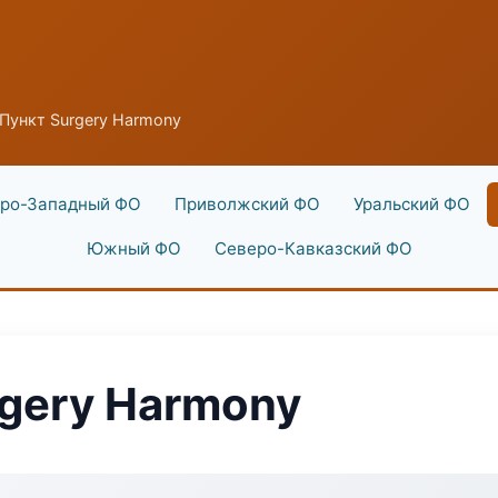
Пункт Surgery Harmony
ро-Западный ФО
Приволжский ФО
Уральский ФО
Южный ФО
Северо-Кавказский ФО
gery Harmony