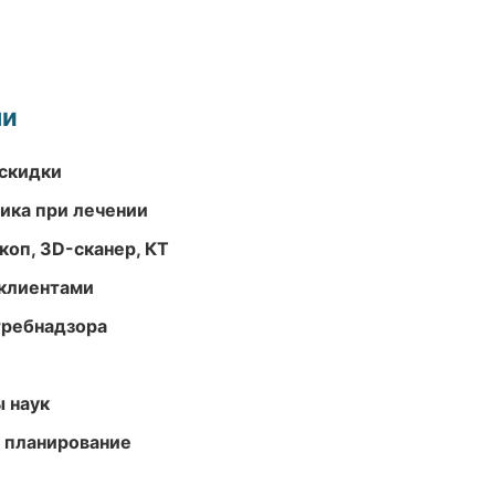
ми
скидки
тика при лечении
оп, 3D-сканер, КТ
 клиентами
требнадзора
ы наук
 планирование