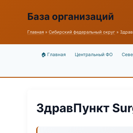
База организаций
Главная
»
Сибирский федеральный округ
» Здрав
🏠 Главная
Центральный ФО
Севе
ЗдравПункт Sur