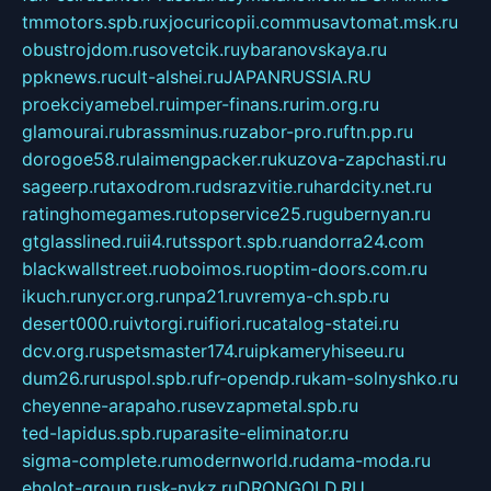
tmmotors.spb.ru
xjocuricopii.com
musavtomat.msk.ru
obustrojdom.ru
sovetcik.ru
ybaranovskaya.ru
ppknews.ru
cult-alshei.ru
JAPANRUSSIA.RU
proekciyamebel.ru
imper-finans.ru
rim.org.ru
glamourai.ru
brassminus.ru
zabor-pro.ru
ftn.pp.ru
dorogoe58.ru
laimengpacker.ru
kuzova-zapchasti.ru
sageerp.ru
taxodrom.ru
dsrazvitie.ru
hardcity.net.ru
ratinghomegames.ru
topservice25.ru
gubernyan.ru
gtglasslined.ru
ii4.ru
tssport.spb.ru
andorra24.com
blackwallstreet.ru
oboimos.ru
optim-doors.com.ru
ikuch.ru
nycr.org.ru
npa21.ru
vremya-ch.spb.ru
desert000.ru
ivtorgi.ru
ifiori.ru
catalog-statei.ru
dcv.org.ru
spetsmaster174.ru
ipkameryhiseeu.ru
dum26.ru
ruspol.spb.ru
fr-opendp.ru
kam-solnyshko.ru
cheyenne-arapaho.ru
sevzapmetal.spb.ru
ted-lapidus.spb.ru
parasite-eliminator.ru
sigma-complete.ru
modernworld.ru
dama-moda.ru
eholot-group.ru
sk-nvkz.ru
DRONGOLD.RU