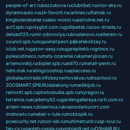
people-of-art.ru
bezzubova.ru
clubtibet.ru
orior-aks.ru
dynamoauto.ru
szk-favorit.ru
carlines.ru
flatnsk.ru
kingbolenskaner.ru
alex-motor.ru
astroline.net.ru
act1.spb.ru
polyglot.com.ru
gidlipetsk.ru
ooo-driada.ru
detsad125.ru
mir-zdoroviya.ru
bruslanovo.ru
siterem.ru
council.spb.ru
лодкипатриот.рф
kafekolizey.ru
iclub.net.ru
gazon-easy.ru
sugarepilekb.ru
grinox.ru
pylesostineco.ru
msts-ozarenie.ru
kameryjooan.ru
artemovskij.ru
dopler.spb.ru
aid70.ru
metall-perm.ru
ndm.msk.ru
ratingzooshop.ru
apiaccess.ru
globalautotrade.info
bezverhovskoe.ru
drsschool.ru
ZOOSMART.SPB.RU
dalakony.ru
medikijob.ru
remontt.spb.ru
photostudia.spb.ru
myragon.ru
terramia.ru
academy62.ru
gardengallereya.ru
rti.com.ru
artem-news.ru
biserinca.ru
krasnodarkurort.com
imshowtv.ru
mebel-v-tule.ru
mobtopik.ru
pcsecurity.net.ru
tool-sib.ru
multimetrunit.ru
sp-tour.ru
fan-cs.ru
santeh-russia.ru
symbian9.net.ru
DSHAIR.RU