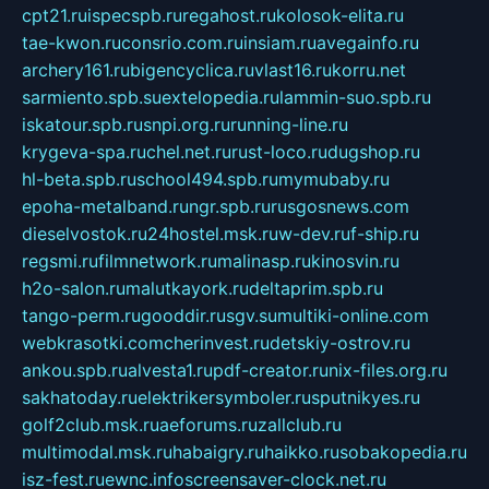
cpt21.ru
ispecspb.ru
regahost.ru
kolosok-elita.ru
tae-kwon.ru
consrio.com.ru
insiam.ru
avegainfo.ru
archery161.ru
bigencyclica.ru
vlast16.ru
korru.net
sarmiento.spb.su
extelopedia.ru
lammin-suo.spb.ru
iskatour.spb.ru
snpi.org.ru
running-line.ru
krygeva-spa.ru
chel.net.ru
rust-loco.ru
dugshop.ru
hl-beta.spb.ru
school494.spb.ru
mymubaby.ru
epoha-metalband.ru
ngr.spb.ru
rusgosnews.com
dieselvostok.ru
24hostel.msk.ru
w-dev.ru
f-ship.ru
regsmi.ru
filmnetwork.ru
malinasp.ru
kinosvin.ru
h2o-salon.ru
malutkayork.ru
deltaprim.spb.ru
tango-perm.ru
gooddir.ru
sgv.su
multiki-online.com
webkrasotki.com
cherinvest.ru
detskiy-ostrov.ru
ankou.spb.ru
alvesta1.ru
pdf-creator.ru
nix-files.org.ru
sakhatoday.ru
elektrikersymboler.ru
sputnikyes.ru
golf2club.msk.ru
aeforums.ru
zallclub.ru
multimodal.msk.ru
habaigry.ru
haikko.ru
sobakopedia.ru
isz-fest.ru
ewnc.info
screensaver-clock.net.ru