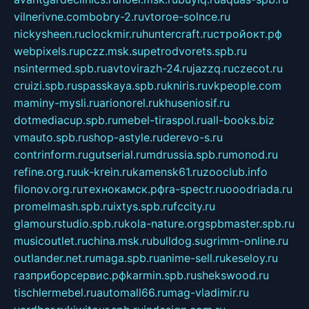
vilnerivne.com
bobry-2.ru
vtoroe-solnce.ru
nickysheen.ru
clockmir.ru
huntercraft.ru
стройокт.рф
webpixels.ru
pczz.msk.su
petrodvorets.spb.ru
nsintermed.spb.ru
avtovirazh-24.ru
jazzq.ru
czecot.ru
cruizi.spb.ru
spasskaya.spb.ru
kniris.ru
vkpeople.com
maminy-mysli.ru
arionorel.ru
khuseniosif.ru
dotmediacup.spb.ru
mebel-tiraspol.ru
all-books.biz
vmauto.spb.ru
shop-astyle.ru
derevo-s.ru
contrinform.ru
gutserial.ru
mdrussia.spb.ru
monod.ru
refine.org.ru
uk-krein.ru
kamensk61.ru
zooclub.info
filonov.org.ru
технокамск.рф
ra-spectr.ru
ooodriada.ru
promelmash.spb.ru
ixtys.spb.ru
fccity.ru
glamourstudio.spb.ru
kola-nature.org
spbmaster.spb.ru
musicoutlet.ru
china.msk.ru
bulldog.su
grimm-online.ru
outlander.net.ru
maga.spb.ru
anime-sell.ru
keseloy.ru
газприборсервис.рф
karmin.spb.ru
shekswood.ru
tischlermebel.ru
automall66.ru
mag-vladimir.ru