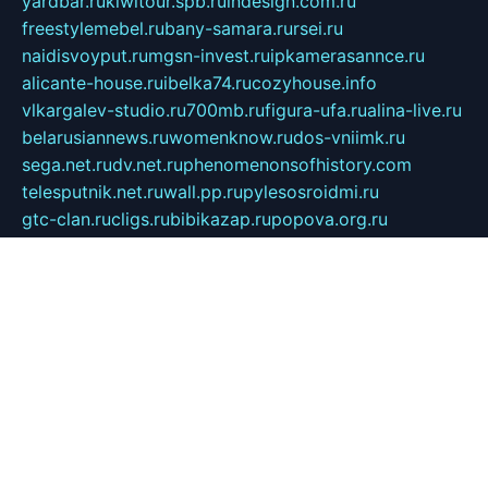
yardbar.ru
kiwitour.spb.ru
indesign.com.ru
freestylemebel.ru
bany-samara.ru
rsei.ru
naidisvoyput.ru
mgsn-invest.ru
ipkamerasannce.ru
alicante-house.ru
ibelka74.ru
cozyhouse.info
vlkargalev-studio.ru
700mb.ru
figura-ufa.ru
alina-live.ru
belarusiannews.ru
womenknow.ru
dos-vniimk.ru
sega.net.ru
dv.net.ru
phenomenonsofhistory.com
telesputnik.net.ru
wall.pp.ru
pylesosroidmi.ru
gtc-clan.ru
cligs.ru
bibikazap.ru
popova.org.ru
netwhistler.spb.ru
bellvil.ru
bonzon.ru
iss-vladik.ru
defiparis.net.ru
las-gryzas.ru
amku.ru
electednews.spb.ru
feather.org.ru
spar72.ru
tankiigri.ru
dominus.com.ru
ibtree.ru
sanykool.pp.ru
unixlib.org.ru
menatep.spb.ru
gartenterrassen.ru
printeka.ru
skvozilka.com.ru
parkovka-pub.ru
lovemobi.ru
art-ru.ru
emulatorz.com.ru
alucomp.com.ru
tatforum.com.ru
alternativa-profi.ru
dermakler.ru
artsurvey.ru
aredir.ru
khimspas.ru
centr-maxi.ru
2018r.ru