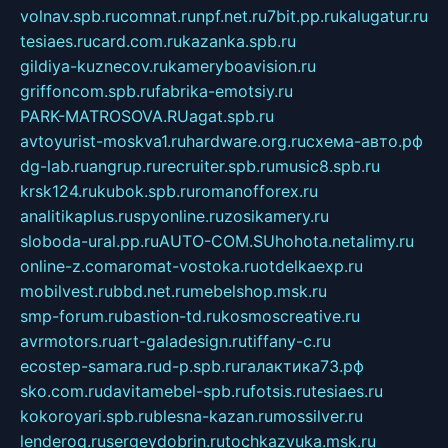
volnav.spb.ru
comnat.ru
npf.net.ru
7bit.pp.ru
kalugatur.ru
tesiaes.ru
card.com.ru
kazanka.spb.ru
gildiya-kuznecov.ru
kameryboavision.ru
griffoncom.spb.ru
fabrika-emotsiy.ru
PARK-MATROSOVA.RU
agat.spb.ru
avtoyurist-moskva1.ru
hardware.org.ru
схема-авто.рф
dg-lab.ru
angrup.ru
recruiter.spb.ru
music8.spb.ru
krsk124.ru
kubok.spb.ru
romanofforex.ru
analitikaplus.ru
spyonline.ru
zosikamery.ru
sloboda-ural.pp.ru
AUTO-COM.SU
hohota.net
alimy.ru
online-z.com
aromat-vostoka.ru
otdelkaexp.ru
mobilvest.ru
bbd.net.ru
mebelshop.msk.ru
smp-forum.ru
bastion-td.ru
kosmoscreative.ru
avrmotors.ru
art-galadesign.ru
tiffany-c.ru
ecostep-samara.ru
d-p.spb.ru
галактика73.рф
sko.com.ru
davitamebel-spb.ru
fotsis.ru
tesiaes.ru
kokoroyari.spb.ru
blesna-kazan.ru
mossilver.ru
lenderoq.ru
sergeydobrin.ru
tochkazvuka.msk.ru