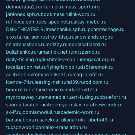
democratia2.ru
i-farmer.ru
mass-sport.org
jablonex.spb.ru
bookmess.ru
linkword.ru
refineua.com.ru
cs-spec.net.ru
altay-mebel.ru
DNK-THEATRE.RU
mechaniks.spb.ru
ipcamtechage.ru
skosta.ru
a-sun.ru
stroy-ldsp.ru
snowlands.org.ru
childrensshoes.ru
mrlizzy.ru
mebelsofiakrd.ru
bulizhenko.ru
rumantick.net.ru
mtszerno.ru
daily-fishing.ru
glushiteli-v-spb.ru
megasat.org.ru
localization.net.ru
flyingfish.pp.ru
ds5teremok.ru
aclib.spb.ru
komissionka30.ru
mag-profit.ru
icentre-74.ru
leasing-nsk.ru
hd39.ru
rcd.com.ru
bioprot.ru
deltaextreme.ru
mirkotlov07.ru
mycrossway.ru
temamedia.ru
art-fusing.ru
cbslefort.ru
sunroadwatch.ru
citroen-yaroslavl.ru
ratnews.msk.ru
sk-if.ru
joomlamoduli.ru
academic-work.ru
bananaboys.ru
sanekua.ru
lianafrukt.ru
beta43.ru
tucsonwoori.com
alex-translation.ru
avantgardeclinics.ru
noel.msk.ru
buylq.ru
aquas-spb.ru