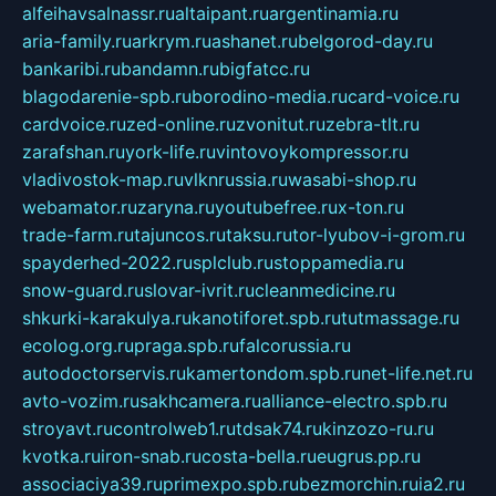
alfeihavsalnassr.ru
altaipant.ru
argentinamia.ru
aria-family.ru
arkrym.ru
ashanet.ru
belgorod-day.ru
bankaribi.ru
bandamn.ru
bigfatcc.ru
blagodarenie-spb.ru
borodino-media.ru
card-voice.ru
cardvoice.ru
zed-online.ru
zvonitut.ru
zebra-tlt.ru
zarafshan.ru
york-life.ru
vintovoykompressor.ru
vladivostok-map.ru
vlknrussia.ru
wasabi-shop.ru
webamator.ru
zaryna.ru
youtubefree.ru
x-ton.ru
trade-farm.ru
tajuncos.ru
taksu.ru
tor-lyubov-i-grom.ru
spayderhed-2022.ru
splclub.ru
stoppamedia.ru
snow-guard.ru
slovar-ivrit.ru
cleanmedicine.ru
shkurki-karakulya.ru
kanotiforet.spb.ru
tutmassage.ru
ecolog.org.ru
praga.spb.ru
falcorussia.ru
autodoctorservis.ru
kamertondom.spb.ru
net-life.net.ru
avto-vozim.ru
sakhcamera.ru
alliance-electro.spb.ru
stroyavt.ru
controlweb1.ru
tdsak74.ru
kinzozo-ru.ru
kvotka.ru
iron-snab.ru
costa-bella.ru
eugrus.pp.ru
associaciya39.ru
primexpo.spb.ru
bezmorchin.ru
ia2.ru