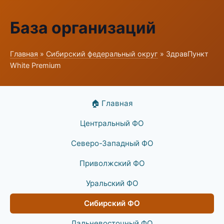
База организаций
Главная
»
Сибирский федеральный округ
» ЗдравПункт
White Premium
🏠 Главная
Центральный ФО
Северо-Западный ФО
Приволжский ФО
Уральский ФО
Сибирский ФО
Дальневосточный ФО