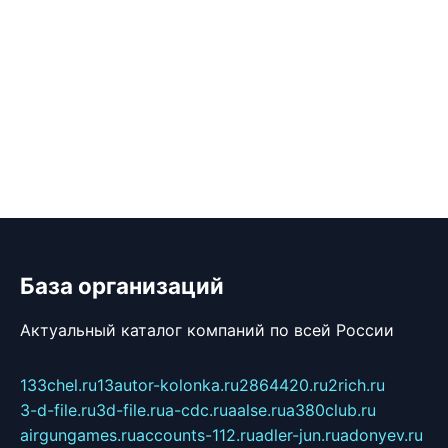
База организаций
Актуальный каталог компаний по всей России
133chel.ru
13autor-kolonka.ru
2864420.ru
2rich.ru
3-d-file.ru
3d-file.ru
a-cdc.ru
aalse.ru
a380club.ru
airgungames.ru
accounts-112.ru
adler-jun.ru
adonyev.ru