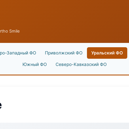
tho Smile
ро-Западный ФО
Приволжский ФО
Уральский ФО
Южный ФО
Северо-Кавказский ФО
e