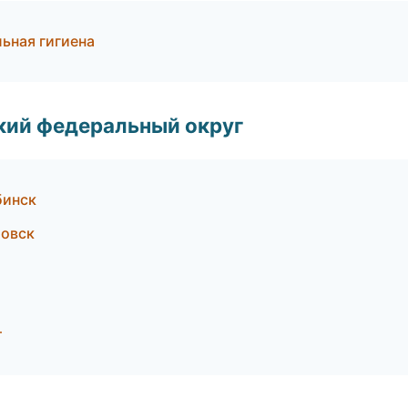
ьная гигиена
ский федеральный округ
бинск
товск
т