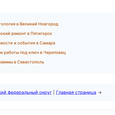
атология в Великий Новгород
еский ремонт в Пятигорск
новости и события в Самара
е работы под ключ в Череповец
граммы в Севастополь
кий федеральный округ
|
Главная страница
→