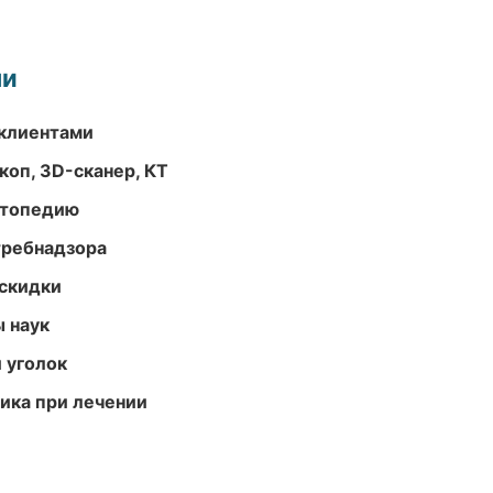
ми
 клиентами
оп, 3D-сканер, КТ
ортопедию
требнадзора
скидки
ы наук
 уголок
тика при лечении