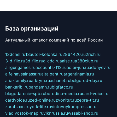
База организаций
Актуальный каталог компаний по всей России
133chel.ru
13autor-kolonka.ru
2864420.ru
2rich.ru
3-d-file.ru
3d-file.ru
a-cdc.ru
aalse.ru
a380club.ru
airgungames.ru
accounts-112.ru
adler-jun.ru
adonyev.ru
alfeihavsalnassr.ru
altaipant.ru
argentinamia.ru
aria-family.ru
arkrym.ru
ashanet.ru
belgorod-day.ru
bankaribi.ru
bandamn.ru
bigfatcc.ru
blagodarenie-spb.ru
borodino-media.ru
card-voice.ru
cardvoice.ru
zed-online.ru
zvonitut.ru
zebra-tlt.ru
zarafshan.ru
york-life.ru
vintovoykompressor.ru
vladivostok-map.ru
vlknrussia.ru
wasabi-shop.ru