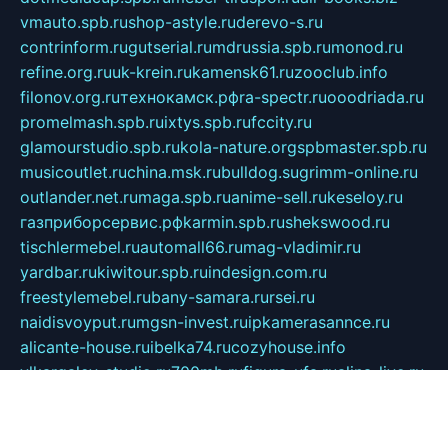
vmauto.spb.ru
shop-astyle.ru
derevo-s.ru
contrinform.ru
gutserial.ru
mdrussia.spb.ru
monod.ru
refine.org.ru
uk-krein.ru
kamensk61.ru
zooclub.info
filonov.org.ru
технокамск.рф
ra-spectr.ru
ooodriada.ru
promelmash.spb.ru
ixtys.spb.ru
fccity.ru
glamourstudio.spb.ru
kola-nature.org
spbmaster.spb.ru
musicoutlet.ru
china.msk.ru
bulldog.su
grimm-online.ru
outlander.net.ru
maga.spb.ru
anime-sell.ru
keseloy.ru
газприборсервис.рф
karmin.spb.ru
shekswood.ru
tischlermebel.ru
automall66.ru
mag-vladimir.ru
yardbar.ru
kiwitour.spb.ru
indesign.com.ru
freestylemebel.ru
bany-samara.ru
rsei.ru
naidisvoyput.ru
mgsn-invest.ru
ipkamerasannce.ru
alicante-house.ru
ibelka74.ru
cozyhouse.info
vlkargalev-studio.ru
700mb.ru
figura-ufa.ru
alina-live.ru
belarusiannews.ru
womenknow.ru
dos-vniimk.ru
sega.net.ru
dv.net.ru
phenomenonsofhistory.com
telesputnik.net.ru
wall.pp.ru
pylesosroidmi.ru