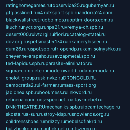
ratinghomegames.ru
topservice25.ru
gubernyan.ru
gtglasslined.ru
ii4.ru
tssport.spb.ru
andorra24.com
blackwallstreet.ru
oboimos.ru
optim-doors.com.ru
ikuch.ru
nycr.org.ru
npa21.ru
vremya-ch.spb.ru
desert000.ru
ivtorgi.ru
ifiori.ru
catalog-statei.ru
dcv.org.ru
spetsmaster174.ru
ipkameryhiseeu.ru
dum26.ru
ruspol.spb.ru
fr-opendp.ru
kam-solnyshko.ru
cheyenne-arapaho.ru
sevzapmetal.spb.ru
ted-lapidus.spb.ru
parasite-eliminator.ru
sigma-complete.ru
modernworld.ru
dama-moda.ru
eholot-group.ru
sk-nvkz.ru
DRONGOLD.RU
democratia2.ru
i-farmer.ru
mass-sport.org
jablonex.spb.ru
bookmess.ru
linkword.ru
refineua.com.ru
cs-spec.net.ru
altay-mebel.ru
DNK-THEATRE.RU
mechaniks.spb.ru
ipcamtechage.ru
skosta.ru
a-sun.ru
stroy-ldsp.ru
snowlands.org.ru
childrensshoes.ru
mrlizzy.ru
mebelsofiakrd.ru
bulizhenko.ru
rumantick.net.ru
mtszerno.ru