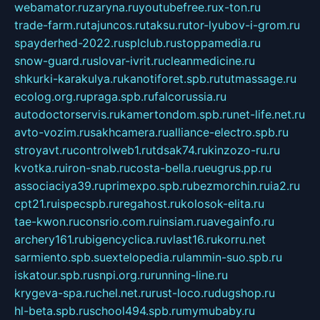
webamator.ru
zaryna.ru
youtubefree.ru
x-ton.ru
trade-farm.ru
tajuncos.ru
taksu.ru
tor-lyubov-i-grom.ru
spayderhed-2022.ru
splclub.ru
stoppamedia.ru
snow-guard.ru
slovar-ivrit.ru
cleanmedicine.ru
shkurki-karakulya.ru
kanotiforet.spb.ru
tutmassage.ru
ecolog.org.ru
praga.spb.ru
falcorussia.ru
autodoctorservis.ru
kamertondom.spb.ru
net-life.net.ru
avto-vozim.ru
sakhcamera.ru
alliance-electro.spb.ru
stroyavt.ru
controlweb1.ru
tdsak74.ru
kinzozo-ru.ru
kvotka.ru
iron-snab.ru
costa-bella.ru
eugrus.pp.ru
associaciya39.ru
primexpo.spb.ru
bezmorchin.ru
ia2.ru
cpt21.ru
ispecspb.ru
regahost.ru
kolosok-elita.ru
tae-kwon.ru
consrio.com.ru
insiam.ru
avegainfo.ru
archery161.ru
bigencyclica.ru
vlast16.ru
korru.net
sarmiento.spb.su
extelopedia.ru
lammin-suo.spb.ru
iskatour.spb.ru
snpi.org.ru
running-line.ru
krygeva-spa.ru
chel.net.ru
rust-loco.ru
dugshop.ru
hl-beta.spb.ru
school494.spb.ru
mymubaby.ru