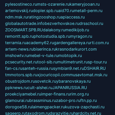
pylesostineco.ru
msts-ozarenie.ru
kameryjooan.ru
artemovskij.ru
dopler.spb.ru
aid70.ru
metall-perm.ru
ndm.msk.ru
ratingzooshop.ru
apiaccess.ru
globalautotrade.info
bezverhovskoe.ru
drsschool.ru
ZOOSMART.SPB.RU
dalakony.ru
medikijob.ru
remontt.spb.ru
photostudia.spb.ru
myragon.ru
terramia.ru
academy62.ru
gardengallereya.ru
rti.com.ru
artem-news.ru
biserinca.ru
krasnodarkurort.com
imshowtv.ru
mebel-v-tule.ru
mobtopik.ru
pcsecurity.net.ru
tool-sib.ru
multimetrunit.ru
sp-tour.ru
fan-cs.ru
santeh-russia.ru
symbian9.net.ru
DSHAIR.RU
tmmotors.spb.ru
xjocuricopii.com
musavtomat.msk.ru
obustrojdom.ru
sovetcik.ru
ybaranovskaya.ru
ppknews.ru
cult-alshei.ru
JAPANRUSSIA.RU
proekciyamebel.ru
imper-finans.ru
rim.org.ru
glamourai.ru
brassminus.ru
zabor-pro.ru
ftn.pp.ru
dorogoe58.ru
laimengpacker.ru
kuzova-zapchasti.ru
sageerp.ru
taxodrom.ru
dsrazvitie.ru
hardcity.net.ru