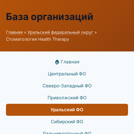
База организаций
Главная
»
Уральский федеральный округ
»
Стоматология Health Therapy
🏠 Главная
Центральный ФО
Северо-Западный ФО
Приволжский ФО
Уральский ФО
Сибирский ФО
Дальневосточный ФО