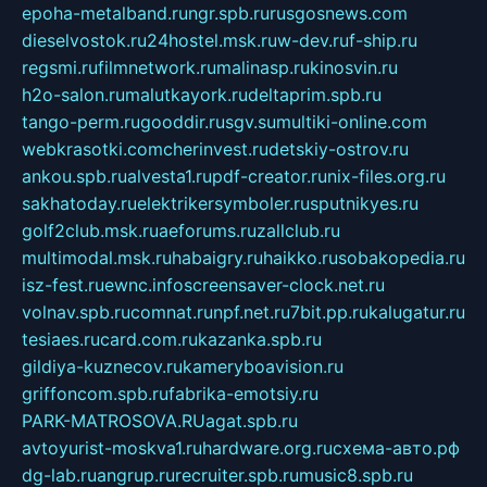
epoha-metalband.ru
ngr.spb.ru
rusgosnews.com
dieselvostok.ru
24hostel.msk.ru
w-dev.ru
f-ship.ru
regsmi.ru
filmnetwork.ru
malinasp.ru
kinosvin.ru
h2o-salon.ru
malutkayork.ru
deltaprim.spb.ru
tango-perm.ru
gooddir.ru
sgv.su
multiki-online.com
webkrasotki.com
cherinvest.ru
detskiy-ostrov.ru
ankou.spb.ru
alvesta1.ru
pdf-creator.ru
nix-files.org.ru
sakhatoday.ru
elektrikersymboler.ru
sputnikyes.ru
golf2club.msk.ru
aeforums.ru
zallclub.ru
multimodal.msk.ru
habaigry.ru
haikko.ru
sobakopedia.ru
isz-fest.ru
ewnc.info
screensaver-clock.net.ru
volnav.spb.ru
comnat.ru
npf.net.ru
7bit.pp.ru
kalugatur.ru
tesiaes.ru
card.com.ru
kazanka.spb.ru
gildiya-kuznecov.ru
kameryboavision.ru
griffoncom.spb.ru
fabrika-emotsiy.ru
PARK-MATROSOVA.RU
agat.spb.ru
avtoyurist-moskva1.ru
hardware.org.ru
схема-авто.рф
dg-lab.ru
angrup.ru
recruiter.spb.ru
music8.spb.ru