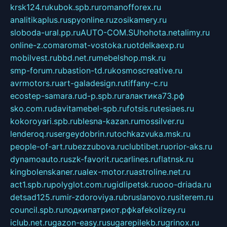
krsk124.ru
kubok.spb.ru
romanofforex.ru
analitikaplus.ru
spyonline.ru
zosikamery.ru
sloboda-ural.pp.ru
AUTO-COM.SU
hohota.net
alimy.ru
online-z.com
aromat-vostoka.ru
otdelkaexp.ru
mobilvest.ru
bbd.net.ru
mebelshop.msk.ru
smp-forum.ru
bastion-td.ru
kosmoscreative.ru
avrmotors.ru
art-galadesign.ru
tiffany-c.ru
ecostep-samara.ru
d-p.spb.ru
галактика73.рф
sko.com.ru
davitamebel-spb.ru
fotsis.ru
tesiaes.ru
kokoroyari.spb.ru
blesna-kazan.ru
mossilver.ru
lenderoq.ru
sergeydobrin.ru
tochkazvuka.msk.ru
people-of-art.ru
bezzubova.ru
clubtibet.ru
orior-aks.ru
dynamoauto.ru
szk-favorit.ru
carlines.ru
flatnsk.ru
kingbolenskaner.ru
alex-motor.ru
astroline.net.ru
act1.spb.ru
polyglot.com.ru
gidlipetsk.ru
ooo-driada.ru
detsad125.ru
mir-zdoroviya.ru
bruslanovo.ru
siterem.ru
council.spb.ru
лодкипатриот.рф
kafekolizey.ru
iclub.net.ru
gazon-easy.ru
sugarepilekb.ru
grinox.ru