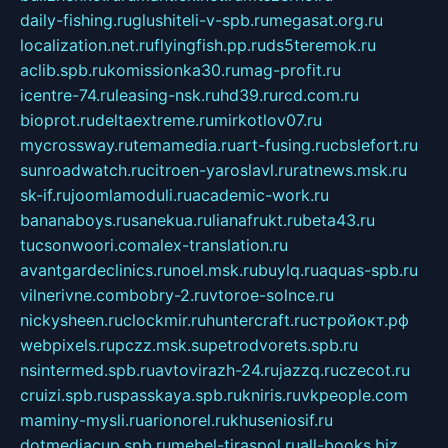
daily-fishing.ru
glushiteli-v-spb.ru
megasat.org.ru
localization.net.ru
flyingfish.pp.ru
ds5teremok.ru
aclib.spb.ru
komissionka30.ru
mag-profit.ru
icentre-74.ru
leasing-nsk.ru
hd39.ru
rcd.com.ru
bioprot.ru
deltaextreme.ru
mirkotlov07.ru
mycrossway.ru
temamedia.ru
art-fusing.ru
cbslefort.ru
sunroadwatch.ru
citroen-yaroslavl.ru
ratnews.msk.ru
sk-if.ru
joomlamoduli.ru
academic-work.ru
bananaboys.ru
sanekua.ru
lianafrukt.ru
beta43.ru
tucsonwoori.com
alex-translation.ru
avantgardeclinics.ru
noel.msk.ru
buylq.ru
aquas-spb.ru
vilnerivne.com
bobry-2.ru
vtoroe-solnce.ru
nickysheen.ru
clockmir.ru
huntercraft.ru
стройокт.рф
webpixels.ru
pczz.msk.su
petrodvorets.spb.ru
nsintermed.spb.ru
avtovirazh-24.ru
jazzq.ru
czecot.ru
cruizi.spb.ru
spasskaya.spb.ru
kniris.ru
vkpeople.com
maminy-mysli.ru
arionorel.ru
khuseniosif.ru
dotmediacup.spb.ru
mebel-tiraspol.ru
all-books.biz