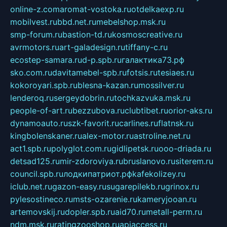
online-z.com
aromat-vostoka.ru
otdelkaexp.ru
mobilvest.ru
bbd.net.ru
mebelshop.msk.ru
smp-forum.ru
bastion-td.ru
kosmoscreative.ru
avrmotors.ru
art-galadesign.ru
tiffany-c.ru
ecostep-samara.ru
d-p.spb.ru
галактика73.рф
sko.com.ru
davitamebel-spb.ru
fotsis.ru
tesiaes.ru
kokoroyari.spb.ru
blesna-kazan.ru
mossilver.ru
lenderoq.ru
sergeydobrin.ru
tochkazvuka.msk.ru
people-of-art.ru
bezzubova.ru
clubtibet.ru
orior-aks.ru
dynamoauto.ru
szk-favorit.ru
carlines.ru
flatnsk.ru
kingbolenskaner.ru
alex-motor.ru
astroline.net.ru
act1.spb.ru
polyglot.com.ru
gidlipetsk.ru
ooo-driada.ru
detsad125.ru
mir-zdoroviya.ru
bruslanovo.ru
siterem.ru
council.spb.ru
лодкипатриот.рф
kafekolizey.ru
iclub.net.ru
gazon-easy.ru
sugarepilekb.ru
grinox.ru
pylesostineco.ru
msts-ozarenie.ru
kameryjooan.ru
artemovskij.ru
dopler.spb.ru
aid70.ru
metall-perm.ru
ndm.msk.ru
ratingzooshop.ru
apiaccess.ru