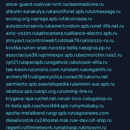
snow-guard.ru
slovar-ivrit.ru
cleanmedicine.ru
shkurki-karakulya.ru
kanotiforet.spb.ru
tutmassage.ru
ecolog.org.ru
praga.spb.ru
falcorussia.ru
autodoctorservis.ru
kamertondom.spb.ru
net-life.net.ru
avto-vozim.ru
sakhcamera.ru
alliance-electro.spb.ru
stroyavt.ru
controlweb1.ru
tdsak74.ru
kinzozo-ru.ru
kvotka.ru
iron-snab.ru
costa-bella.ru
eugrus.pp.ru
associaciya39.ru
primexpo.spb.ru
bezmorchin.ru
ia2.ru
cpt21.ru
ispecspb.ru
regahost.ru
kolosok-elita.ru
tae-kwon.ru
consrio.com.ru
insiam.ru
avegainfo.ru
archery161.ru
bigencyclica.ru
vlast16.ru
korru.net
sarmiento.spb.su
extelopedia.ru
lammin-suo.spb.ru
iskatour.spb.ru
snpi.org.ru
running-line.ru
krygeva-spa.ru
chel.net.ru
rust-loco.ru
dugshop.ru
hl-beta.spb.ru
school494.spb.ru
mymubaby.ru
epoha-metalband.ru
ngr.spb.ru
rusgosnews.com
dieselvostok.ru
24hostel.msk.ru
w-dev.ru
f-ship.ru
regsmi.ru
filmnetwork.ru
malinasp.ru
kinosvin.ru