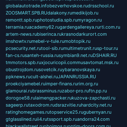
globalautotrade.info
bezverhovskoe.ru
drsschool.ru
ZOOSMART.SPB.RU
dalakony.ru
medikijob.ru
remontt.spb.ru
photostudia.spb.ru
myragon.ru
terramia.ru
academy62.ru
gardengallereya.ru
rti.com.ru
artem-news.ru
biserinca.ru
krasnodarkurort.com
imshowtv.ru
mebel-v-tule.ru
mobtopik.ru
pcsecurity.net.ru
tool-sib.ru
multimetrunit.ru
sp-tour.ru
fan-cs.ru
santeh-russia.ru
symbian9.net.ru
DSHAIR.RU
tmmotors.spb.ru
xjocuricopii.com
musavtomat.msk.ru
obustrojdom.ru
sovetcik.ru
ybaranovskaya.ru
ppknews.ru
cult-alshei.ru
JAPANRUSSIA.RU
proekciyamebel.ru
imper-finans.ru
rim.org.ru
glamourai.ru
brassminus.ru
zabor-pro.ru
ftn.pp.ru
dorogoe58.ru
laimengpacker.ru
kuzova-zapchasti.ru
sageerp.ru
taxodrom.ru
dsrazvitie.ru
hardcity.net.ru
ratinghomegames.ru
topservice25.ru
gubernyan.ru
gtglasslined.ru
ii4.ru
tssport.spb.ru
andorra24.com
blackwallstreet.ru
oboimos.ru
optim-doors.com.ru