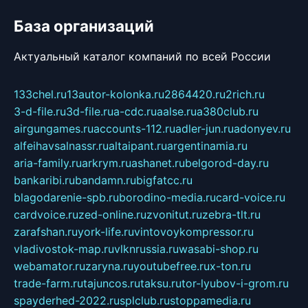
База организаций
Актуальный каталог компаний по всей России
133chel.ru
13autor-kolonka.ru
2864420.ru
2rich.ru
3-d-file.ru
3d-file.ru
a-cdc.ru
aalse.ru
a380club.ru
airgungames.ru
accounts-112.ru
adler-jun.ru
adonyev.ru
alfeihavsalnassr.ru
altaipant.ru
argentinamia.ru
aria-family.ru
arkrym.ru
ashanet.ru
belgorod-day.ru
bankaribi.ru
bandamn.ru
bigfatcc.ru
blagodarenie-spb.ru
borodino-media.ru
card-voice.ru
cardvoice.ru
zed-online.ru
zvonitut.ru
zebra-tlt.ru
zarafshan.ru
york-life.ru
vintovoykompressor.ru
vladivostok-map.ru
vlknrussia.ru
wasabi-shop.ru
webamator.ru
zaryna.ru
youtubefree.ru
x-ton.ru
trade-farm.ru
tajuncos.ru
taksu.ru
tor-lyubov-i-grom.ru
spayderhed-2022.ru
splclub.ru
stoppamedia.ru