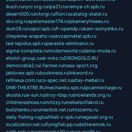
ikuch.ru
nycr.org.ru
npa21.ru
vremya-ch.spb.ru
desert000.ru
ivtorgi.ru
ifiori.ru
catalog-statei.ru
dcv.org.ru
spetsmaster174.ru
ipkameryhiseeu.ru
dum26.ru
ruspol.spb.ru
fr-opendp.ru
kam-solnyshko.ru
cheyenne-arapaho.ru
sevzapmetal.spb.ru
ted-lapidus.spb.ru
parasite-eliminator.ru
sigma-complete.ru
modernworld.ru
dama-moda.ru
eholot-group.ru
sk-nvkz.ru
DRONGOLD.RU
democratia2.ru
i-farmer.ru
mass-sport.org
jablonex.spb.ru
bookmess.ru
linkword.ru
refineua.com.ru
cs-spec.net.ru
altay-mebel.ru
DNK-THEATRE.RU
mechaniks.spb.ru
ipcamtechage.ru
skosta.ru
a-sun.ru
stroy-ldsp.ru
snowlands.org.ru
childrensshoes.ru
mrlizzy.ru
mebelsofiakrd.ru
bulizhenko.ru
rumantick.net.ru
mtszerno.ru
daily-fishing.ru
glushiteli-v-spb.ru
megasat.org.ru
localization.net.ru
flyingfish.pp.ru
ds5teremok.ru
aclib.spb.ru
komissionka30.ru
mag-profit.ru