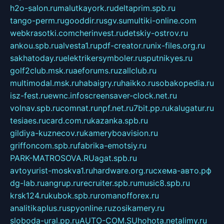
h2o-salon.ru
malutkayork.ru
deltaprim.spb.ru
tango-perm.ru
gooddir.ru
sgv.su
multiki-online.com
webkrasotki.com
cherinvest.ru
detskiy-ostrov.ru
ankou.spb.ru
alvesta1.ru
pdf-creator.ru
nix-files.org.ru
sakhatoday.ru
elektrikersymboler.ru
sputnikyes.ru
golf2club.msk.ru
aeforums.ru
zallclub.ru
multimodal.msk.ru
habaigry.ru
haikko.ru
sobakopedia.ru
isz-fest.ru
ewnc.info
screensaver-clock.net.ru
volnav.spb.ru
comnat.ru
npf.net.ru
7bit.pp.ru
kalugatur.ru
tesiaes.ru
card.com.ru
kazanka.spb.ru
gildiya-kuznecov.ru
kameryboavision.ru
griffoncom.spb.ru
fabrika-emotsiy.ru
PARK-MATROSOVA.RU
agat.spb.ru
avtoyurist-moskva1.ru
hardware.org.ru
схема-авто.рф
dg-lab.ru
angrup.ru
recruiter.spb.ru
music8.spb.ru
krsk124.ru
kubok.spb.ru
romanofforex.ru
analitikaplus.ru
spyonline.ru
zosikamery.ru
sloboda-ural.pp.ru
AUTO-COM.SU
hohota.net
alimy.ru