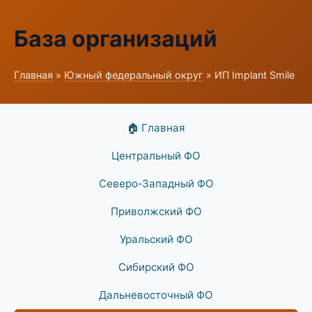
База организаций
Главная
»
Южный федеральный округ
» ИП Implant Smile
🏠 Главная
Центральный ФО
Северо-Западный ФО
Приволжский ФО
Уральский ФО
Сибирский ФО
Дальневосточный ФО