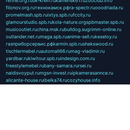
refine.org.ru
uk-krein.ru
kamensk61.ru
zooclub.info
filonov.org.ru
технокамск.рф
ra-spectr.ru
ooodriada.ru
promelmash.spb.ru
ixtys.spb.ru
fccity.ru
glamourstudio.spb.ru
kola-nature.org
spbmaster.spb.ru
musicoutlet.ru
china.msk.ru
bulldog.su
grimm-online.ru
outlander.net.ru
maga.spb.ru
anime-sell.ru
keseloy.ru
газприборсервис.рф
karmin.spb.ru
shekswood.ru
tischlermebel.ru
automall66.ru
mag-vladimir.ru
yardbar.ru
kiwitour.spb.ru
indesign.com.ru
freestylemebel.ru
bany-samara.ru
rsei.ru
naidisvoyput.ru
mgsn-invest.ru
ipkamerasannce.ru
alicante-house.ru
ibelka74.ru
cozyhouse.info
vlkargalev-studio.ru
700mb.ru
figura-ufa.ru
alina-live.ru
belarusiannews.ru
womenknow.ru
dos-vniimk.ru
sega.net.ru
dv.net.ru
phenomenonsofhistory.com
telesputnik.net.ru
wall.pp.ru
pylesosroidmi.ru
gtc-clan.ru
cligs.ru
bibikazap.ru
popova.org.ru
netwhistler.spb.ru
bellvil.ru
bonzon.ru
iss-vladik.ru