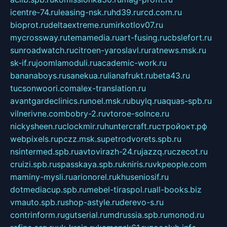
icentre-74.ru
leasing-nsk.ru
hd39.ru
rcd.com.ru
bioprot.ru
deltaextreme.ru
mirkotlov07.ru
mycrossway.ru
temamedia.ru
art-fusing.ru
cbslefort.ru
sunroadwatch.ru
citroen-yaroslavl.ru
ratnews.msk.ru
sk-if.ru
joomlamoduli.ru
academic-work.ru
bananaboys.ru
sanekua.ru
lianafrukt.ru
beta43.ru
tucsonwoori.com
alex-translation.ru
avantgardeclinics.ru
noel.msk.ru
buylq.ru
aquas-spb.ru
vilnerivne.com
bobry-2.ru
vtoroe-solnce.ru
nickysheen.ru
clockmir.ru
huntercraft.ru
стройокт.рф
webpixels.ru
pczz.msk.su
petrodvorets.spb.ru
nsintermed.spb.ru
avtovirazh-24.ru
jazzq.ru
czecot.ru
cruizi.spb.ru
spasskaya.spb.ru
kniris.ru
vkpeople.com
maminy-mysli.ru
arionorel.ru
khuseniosif.ru
dotmediacup.spb.ru
mebel-tiraspol.ru
all-books.biz
vmauto.spb.ru
shop-astyle.ru
derevo-s.ru
contrinform.ru
gutserial.ru
mdrussia.spb.ru
monod.ru