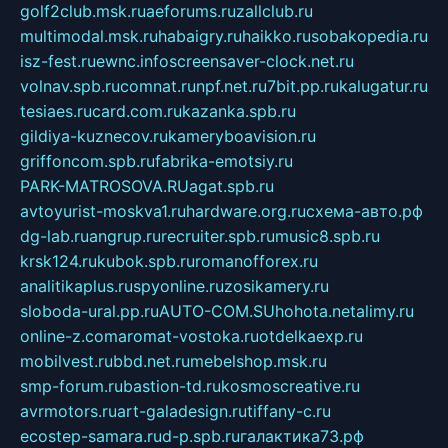
golf2club.msk.ru
aeforums.ru
zallclub.ru
multimodal.msk.ru
habaigry.ru
haikko.ru
sobakopedia.ru
isz-fest.ru
ewnc.info
screensaver-clock.net.ru
volnav.spb.ru
comnat.ru
npf.net.ru
7bit.pp.ru
kalugatur.ru
tesiaes.ru
card.com.ru
kazanka.spb.ru
gildiya-kuznecov.ru
kameryboavision.ru
griffoncom.spb.ru
fabrika-emotsiy.ru
PARK-MATROSOVA.RU
agat.spb.ru
avtoyurist-moskva1.ru
hardware.org.ru
схема-авто.рф
dg-lab.ru
angrup.ru
recruiter.spb.ru
music8.spb.ru
krsk124.ru
kubok.spb.ru
romanofforex.ru
analitikaplus.ru
spyonline.ru
zosikamery.ru
sloboda-ural.pp.ru
AUTO-COM.SU
hohota.net
alimy.ru
online-z.com
aromat-vostoka.ru
otdelkaexp.ru
mobilvest.ru
bbd.net.ru
mebelshop.msk.ru
smp-forum.ru
bastion-td.ru
kosmoscreative.ru
avrmotors.ru
art-galadesign.ru
tiffany-c.ru
ecostep-samara.ru
d-p.spb.ru
галактика73.рф