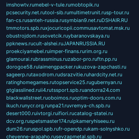
imshowtv.ru
mebel-v-tule.ru
mobtopik.ru
pcsecurity.net.ru
tool-sib.ru
multimetrunit.ru
sp-tour.ru
fan-cs.ru
santeh-russia.ru
symbian9.net.ru
DSHAIR.RU
tmmotors.spb.ru
xjocuricopii.com
musavtomat.msk.ru
obustrojdom.ru
sovetcik.ru
ybaranovskaya.ru
ppknews.ru
cult-alshei.ru
JAPANRUSSIA.RU
proekciyamebel.ru
imper-finans.ru
rim.org.ru
glamourai.ru
brassminus.ru
zabor-pro.ru
ftn.pp.ru
dorogoe58.ru
laimengpacker.ru
kuzova-zapchasti.ru
sageerp.ru
taxodrom.ru
dsrazvitie.ru
hardcity.net.ru
ratinghomegames.ru
topservice25.ru
gubernyan.ru
gtglasslined.ru
ii4.ru
tssport.spb.ru
andorra24.com
blackwallstreet.ru
oboimos.ru
optim-doors.com.ru
ikuch.ru
nycr.org.ru
npa21.ru
vremya-ch.spb.ru
desert000.ru
ivtorgi.ru
ifiori.ru
catalog-statei.ru
dcv.org.ru
spetsmaster174.ru
ipkameryhiseeu.ru
dum26.ru
ruspol.spb.ru
fr-opendp.ru
kam-solnyshko.ru
cheyenne-arapaho.ru
sevzapmetal.spb.ru