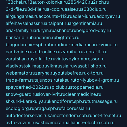
133chel.ru
13autor-kolonka.ru
2864420.ru
2rich.ru
3-d-file.ru
3d-file.ru
a-cdc.ru
aalse.ru
a380club.ru
airgungames.ru
accounts-112.ru
adler-jun.ru
adonyev.ru
alfeihavsalnassr.ru
altaipant.ru
argentinamia.ru
aria-family.ru
arkrym.ru
ashanet.ru
belgorod-day.ru
bankaribi.ru
bandamn.ru
bigfatcc.ru
blagodarenie-spb.ru
borodino-media.ru
card-voice.ru
cardvoice.ru
zed-online.ru
zvonitut.ru
zebra-tlt.ru
zarafshan.ru
york-life.ru
vintovoykompressor.ru
vladivostok-map.ru
vlknrussia.ru
wasabi-shop.ru
webamator.ru
zaryna.ru
youtubefree.ru
x-ton.ru
trade-farm.ru
tajuncos.ru
taksu.ru
tor-lyubov-i-grom.ru
spayderhed-2022.ru
splclub.ru
stoppamedia.ru
snow-guard.ru
slovar-ivrit.ru
cleanmedicine.ru
shkurki-karakulya.ru
kanotiforet.spb.ru
tutmassage.ru
ecolog.org.ru
praga.spb.ru
falcorussia.ru
autodoctorservis.ru
kamertondom.spb.ru
net-life.net.ru
avto-vozim.ru
sakhcamera.ru
alliance-electro.spb.ru