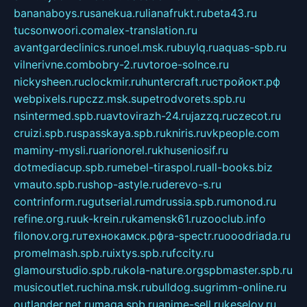
bananaboys.ru
sanekua.ru
lianafrukt.ru
beta43.ru
tucsonwoori.com
alex-translation.ru
avantgardeclinics.ru
noel.msk.ru
buylq.ru
aquas-spb.ru
vilnerivne.com
bobry-2.ru
vtoroe-solnce.ru
nickysheen.ru
clockmir.ru
huntercraft.ru
стройокт.рф
webpixels.ru
pczz.msk.su
petrodvorets.spb.ru
nsintermed.spb.ru
avtovirazh-24.ru
jazzq.ru
czecot.ru
cruizi.spb.ru
spasskaya.spb.ru
kniris.ru
vkpeople.com
maminy-mysli.ru
arionorel.ru
khuseniosif.ru
dotmediacup.spb.ru
mebel-tiraspol.ru
all-books.biz
vmauto.spb.ru
shop-astyle.ru
derevo-s.ru
contrinform.ru
gutserial.ru
mdrussia.spb.ru
monod.ru
refine.org.ru
uk-krein.ru
kamensk61.ru
zooclub.info
filonov.org.ru
технокамск.рф
ra-spectr.ru
ooodriada.ru
promelmash.spb.ru
ixtys.spb.ru
fccity.ru
glamourstudio.spb.ru
kola-nature.org
spbmaster.spb.ru
musicoutlet.ru
china.msk.ru
bulldog.su
grimm-online.ru
outlander.net.ru
maga.spb.ru
anime-sell.ru
keseloy.ru