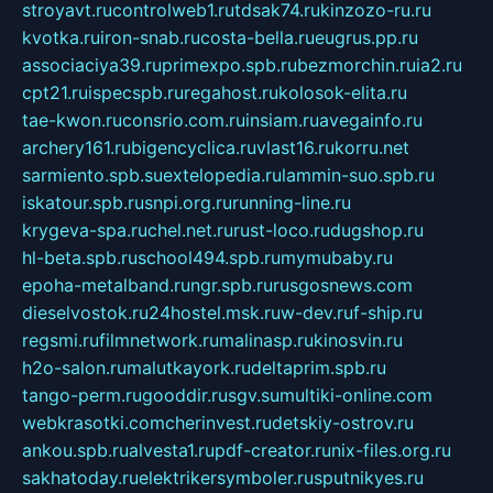
stroyavt.ru
controlweb1.ru
tdsak74.ru
kinzozo-ru.ru
kvotka.ru
iron-snab.ru
costa-bella.ru
eugrus.pp.ru
associaciya39.ru
primexpo.spb.ru
bezmorchin.ru
ia2.ru
cpt21.ru
ispecspb.ru
regahost.ru
kolosok-elita.ru
tae-kwon.ru
consrio.com.ru
insiam.ru
avegainfo.ru
archery161.ru
bigencyclica.ru
vlast16.ru
korru.net
sarmiento.spb.su
extelopedia.ru
lammin-suo.spb.ru
iskatour.spb.ru
snpi.org.ru
running-line.ru
krygeva-spa.ru
chel.net.ru
rust-loco.ru
dugshop.ru
hl-beta.spb.ru
school494.spb.ru
mymubaby.ru
epoha-metalband.ru
ngr.spb.ru
rusgosnews.com
dieselvostok.ru
24hostel.msk.ru
w-dev.ru
f-ship.ru
regsmi.ru
filmnetwork.ru
malinasp.ru
kinosvin.ru
h2o-salon.ru
malutkayork.ru
deltaprim.spb.ru
tango-perm.ru
gooddir.ru
sgv.su
multiki-online.com
webkrasotki.com
cherinvest.ru
detskiy-ostrov.ru
ankou.spb.ru
alvesta1.ru
pdf-creator.ru
nix-files.org.ru
sakhatoday.ru
elektrikersymboler.ru
sputnikyes.ru