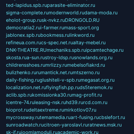
ted-lapidus.spb.ru
parasite-eliminator.ru
sigma-complete.ru
modernworld.ru
dama-moda.ru
eholot-group.ru
sk-nvkz.ru
DRONGOLD.RU
democratia2.ru
i-farmer.ru
mass-sport.org
jablonex.spb.ru
bookmess.ru
linkword.ru
refineua.com.ru
cs-spec.net.ru
altay-mebel.ru
DNK-THEATRE.RU
mechaniks.spb.ru
ipcamtechage.ru
skosta.ru
a-sun.ru
stroy-ldsp.ru
snowlands.org.ru
childrensshoes.ru
mrlizzy.ru
mebelsofiakrd.ru
bulizhenko.ru
rumantick.net.ru
mtszerno.ru
daily-fishing.ru
glushiteli-v-spb.ru
megasat.org.ru
localization.net.ru
flyingfish.pp.ru
ds5teremok.ru
aclib.spb.ru
komissionka30.ru
mag-profit.ru
icentre-74.ru
leasing-nsk.ru
hd39.ru
rcd.com.ru
bioprot.ru
deltaextreme.ru
mirkotlov07.ru
mycrossway.ru
temamedia.ru
art-fusing.ru
cbslefort.ru
sunroadwatch.ru
citroen-yaroslavl.ru
ratnews.msk.ru
sk-if.ru
joomlamoduli.ru
academic-work.ru