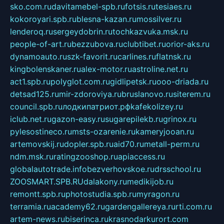
sko.com.ru
davitamebel-spb.ru
fotsis.ru
tesiaes.ru
kokoroyari.spb.ru
blesna-kazan.ru
mossilver.ru
lenderoq.ru
sergeydobrin.ru
tochkazvuka.msk.ru
people-of-art.ru
bezzubova.ru
clubtibet.ru
orior-aks.ru
dynamoauto.ru
szk-favorit.ru
carlines.ru
flatnsk.ru
kingbolenskaner.ru
alex-motor.ru
astroline.net.ru
act1.spb.ru
polyglot.com.ru
gidlipetsk.ru
ooo-driada.ru
detsad125.ru
mir-zdoroviya.ru
bruslanovo.ru
siterem.ru
council.spb.ru
лодкипатриот.рф
kafekolizey.ru
iclub.net.ru
gazon-easy.ru
sugarepilekb.ru
grinox.ru
pylesostineco.ru
msts-ozarenie.ru
kameryjooan.ru
artemovskij.ru
dopler.spb.ru
aid70.ru
metall-perm.ru
ndm.msk.ru
ratingzooshop.ru
apiaccess.ru
globalautotrade.info
bezverhovskoe.ru
drsschool.ru
ZOOSMART.SPB.RU
dalakony.ru
medikijob.ru
remontt.spb.ru
photostudia.spb.ru
myragon.ru
terramia.ru
academy62.ru
gardengallereya.ru
rti.com.ru
artem-news.ru
biserinca.ru
krasnodarkurort.com