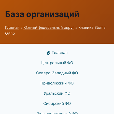
База организаций
Главная
»
Южный федеральный округ
» Клиника Stoma
Ortho
🏠 Главная
Центральный ФО
Северо-Западный ФО
Приволжский ФО
Уральский ФО
Сибирский ФО
Дальневосточный ФО