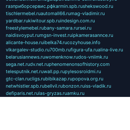
газприборсервис.рф
karmin.spb.ru
shekswood.ru
tischlermebel.ru
automall66.ru
mag-vladimir.ru
yardbar.ru
kiwitour.spb.ru
indesign.com.ru
freestylemebel.ru
bany-samara.ru
rsei.ru
naidisvoyput.ru
mgsn-invest.ru
ipkamerasannce.ru
alicante-house.ru
ibelka74.ru
cozyhouse.info
vlkargalev-studio.ru
700mb.ru
figura-ufa.ru
alina-live.ru
belarusiannews.ru
womenknow.ru
dos-vniimk.ru
sega.net.ru
dv.net.ru
phenomenonsofhistory.com
telesputnik.net.ru
wall.pp.ru
pylesosroidmi.ru
gtc-clan.ru
cligs.ru
bibikazap.ru
popova.org.ru
netwhistler.spb.ru
bellvil.ru
bonzon.ru
iss-vladik.ru
defiparis.net.ru
las-gryzas.ru
amku.ru
electednews.spb.ru
feather.org.ru
spar72.ru
tankiigri.ru
dominus.com.ru
ibtree.ru
sanykool.pp.ru
unixlib.org.ru
menatep.spb.ru
gartenterrassen.ru
printeka.ru
skvozilka.com.ru
parkovka-pub.ru
lovemobi.ru
art-ru.ru
emulatorz.com.ru
alucomp.com.ru
tatforum.com.ru