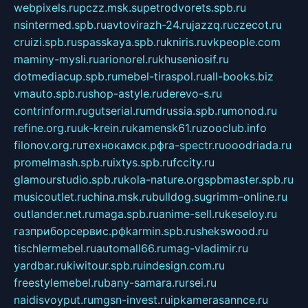
webpixels.ru
pczz.msk.su
petrodvorets.spb.ru
nsintermed.spb.ru
avtovirazh-24.ru
jazzq.ru
czecot.ru
cruizi.spb.ru
spasskaya.spb.ru
kniris.ru
vkpeople.com
maminy-mysli.ru
arionorel.ru
khuseniosif.ru
dotmediacup.spb.ru
mebel-tiraspol.ru
all-books.biz
vmauto.spb.ru
shop-astyle.ru
derevo-s.ru
contrinform.ru
gutserial.ru
mdrussia.spb.ru
monod.ru
refine.org.ru
uk-krein.ru
kamensk61.ru
zooclub.info
filonov.org.ru
технокамск.рф
ra-spectr.ru
ooodriada.ru
promelmash.spb.ru
ixtys.spb.ru
fccity.ru
glamourstudio.spb.ru
kola-nature.org
spbmaster.spb.ru
musicoutlet.ru
china.msk.ru
bulldog.su
grimm-online.ru
outlander.net.ru
maga.spb.ru
anime-sell.ru
keseloy.ru
газприборсервис.рф
karmin.spb.ru
shekswood.ru
tischlermebel.ru
automall66.ru
mag-vladimir.ru
yardbar.ru
kiwitour.spb.ru
indesign.com.ru
freestylemebel.ru
bany-samara.ru
rsei.ru
naidisvoyput.ru
mgsn-invest.ru
ipkamerasannce.ru