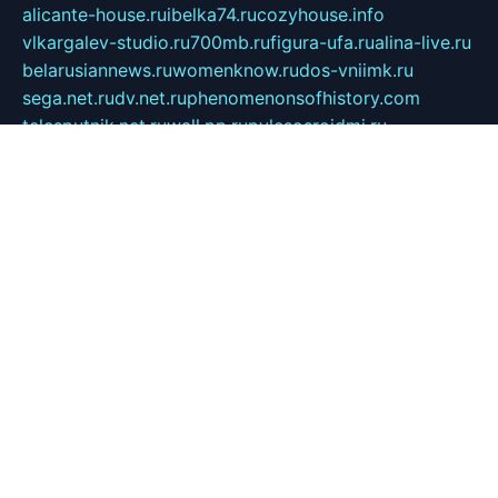
alicante-house.ru
ibelka74.ru
cozyhouse.info
vlkargalev-studio.ru
700mb.ru
figura-ufa.ru
alina-live.ru
belarusiannews.ru
womenknow.ru
dos-vniimk.ru
sega.net.ru
dv.net.ru
phenomenonsofhistory.com
telesputnik.net.ru
wall.pp.ru
pylesosroidmi.ru
gtc-clan.ru
cligs.ru
bibikazap.ru
popova.org.ru
netwhistler.spb.ru
bellvil.ru
bonzon.ru
iss-vladik.ru
defiparis.net.ru
las-gryzas.ru
amku.ru
electednews.spb.ru
feather.org.ru
spar72.ru
tankiigri.ru
dominus.com.ru
ibtree.ru
sanykool.pp.ru
unixlib.org.ru
menatep.spb.ru
gartenterrassen.ru
printeka.ru
skvozilka.com.ru
parkovka-pub.ru
lovemobi.ru
art-ru.ru
emulatorz.com.ru
alucomp.com.ru
tatforum.com.ru
alternativa-profi.ru
dermakler.ru
artsurvey.ru
aredir.ru
khimspas.ru
centr-maxi.ru
2018r.ru
bort-stomer-defort.ru
professional2.ru
gibsons.ru
artselena.ru
art-pilot.ru
ingredient.spb.ru
npfpolimer.spb.ru
argentum.spb.ru
hom-edu.ru