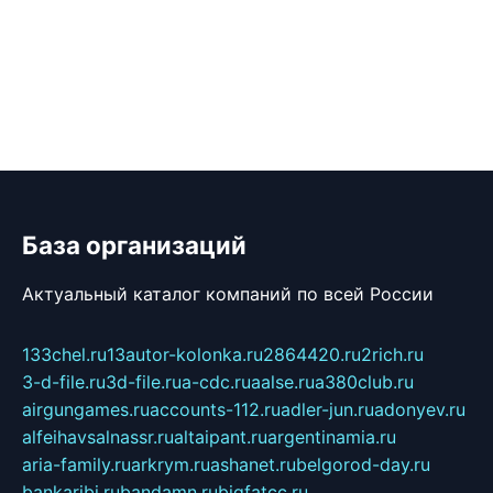
База организаций
Актуальный каталог компаний по всей России
133chel.ru
13autor-kolonka.ru
2864420.ru
2rich.ru
3-d-file.ru
3d-file.ru
a-cdc.ru
aalse.ru
a380club.ru
airgungames.ru
accounts-112.ru
adler-jun.ru
adonyev.ru
alfeihavsalnassr.ru
altaipant.ru
argentinamia.ru
aria-family.ru
arkrym.ru
ashanet.ru
belgorod-day.ru
bankaribi.ru
bandamn.ru
bigfatcc.ru