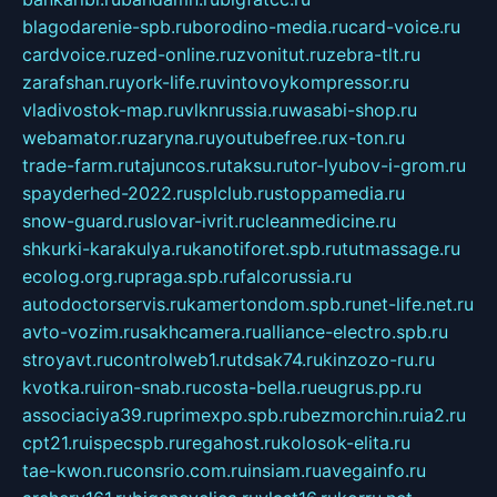
blagodarenie-spb.ru
borodino-media.ru
card-voice.ru
cardvoice.ru
zed-online.ru
zvonitut.ru
zebra-tlt.ru
zarafshan.ru
york-life.ru
vintovoykompressor.ru
vladivostok-map.ru
vlknrussia.ru
wasabi-shop.ru
webamator.ru
zaryna.ru
youtubefree.ru
x-ton.ru
trade-farm.ru
tajuncos.ru
taksu.ru
tor-lyubov-i-grom.ru
spayderhed-2022.ru
splclub.ru
stoppamedia.ru
snow-guard.ru
slovar-ivrit.ru
cleanmedicine.ru
shkurki-karakulya.ru
kanotiforet.spb.ru
tutmassage.ru
ecolog.org.ru
praga.spb.ru
falcorussia.ru
autodoctorservis.ru
kamertondom.spb.ru
net-life.net.ru
avto-vozim.ru
sakhcamera.ru
alliance-electro.spb.ru
stroyavt.ru
controlweb1.ru
tdsak74.ru
kinzozo-ru.ru
kvotka.ru
iron-snab.ru
costa-bella.ru
eugrus.pp.ru
associaciya39.ru
primexpo.spb.ru
bezmorchin.ru
ia2.ru
cpt21.ru
ispecspb.ru
regahost.ru
kolosok-elita.ru
tae-kwon.ru
consrio.com.ru
insiam.ru
avegainfo.ru