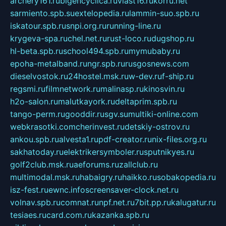
archery161.ru
bigencyclica.ru
vlast16.ru
korru.net
sarmiento.spb.su
extelopedia.ru
lammin-suo.spb.ru
iskatour.spb.ru
snpi.org.ru
running-line.ru
krygeva-spa.ru
chel.net.ru
rust-loco.ru
dugshop.ru
hl-beta.spb.ru
school494.spb.ru
mymubaby.ru
epoha-metalband.ru
ngr.spb.ru
rusgosnews.com
dieselvostok.ru
24hostel.msk.ru
w-dev.ru
f-ship.ru
regsmi.ru
filmnetwork.ru
malinasp.ru
kinosvin.ru
h2o-salon.ru
malutkayork.ru
deltaprim.spb.ru
tango-perm.ru
gooddir.ru
sgv.su
multiki-online.com
webkrasotki.com
cherinvest.ru
detskiy-ostrov.ru
ankou.spb.ru
alvesta1.ru
pdf-creator.ru
nix-files.org.ru
sakhatoday.ru
elektrikersymboler.ru
sputnikyes.ru
golf2club.msk.ru
aeforums.ru
zallclub.ru
multimodal.msk.ru
habaigry.ru
haikko.ru
sobakopedia.ru
isz-fest.ru
ewnc.info
screensaver-clock.net.ru
volnav.spb.ru
comnat.ru
npf.net.ru
7bit.pp.ru
kalugatur.ru
tesiaes.ru
card.com.ru
kazanka.spb.ru