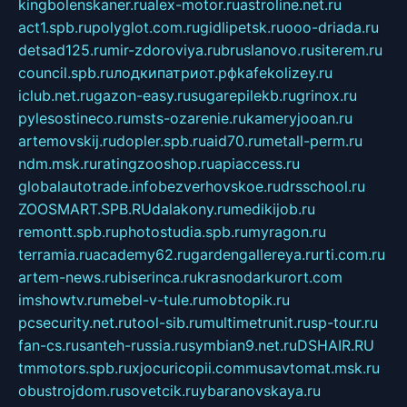
kingbolenskaner.ru
alex-motor.ru
astroline.net.ru
act1.spb.ru
polyglot.com.ru
gidlipetsk.ru
ooo-driada.ru
detsad125.ru
mir-zdoroviya.ru
bruslanovo.ru
siterem.ru
council.spb.ru
лодкипатриот.рф
kafekolizey.ru
iclub.net.ru
gazon-easy.ru
sugarepilekb.ru
grinox.ru
pylesostineco.ru
msts-ozarenie.ru
kameryjooan.ru
artemovskij.ru
dopler.spb.ru
aid70.ru
metall-perm.ru
ndm.msk.ru
ratingzooshop.ru
apiaccess.ru
globalautotrade.info
bezverhovskoe.ru
drsschool.ru
ZOOSMART.SPB.RU
dalakony.ru
medikijob.ru
remontt.spb.ru
photostudia.spb.ru
myragon.ru
terramia.ru
academy62.ru
gardengallereya.ru
rti.com.ru
artem-news.ru
biserinca.ru
krasnodarkurort.com
imshowtv.ru
mebel-v-tule.ru
mobtopik.ru
pcsecurity.net.ru
tool-sib.ru
multimetrunit.ru
sp-tour.ru
fan-cs.ru
santeh-russia.ru
symbian9.net.ru
DSHAIR.RU
tmmotors.spb.ru
xjocuricopii.com
musavtomat.msk.ru
obustrojdom.ru
sovetcik.ru
ybaranovskaya.ru