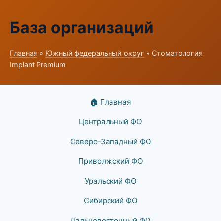
База организаций
Главная
»
Южный федеральный округ
» Стоматология
Implant Premium
🏠 Главная
Центральный ФО
Северо-Западный ФО
Приволжский ФО
Уральский ФО
Сибирский ФО
Дальневосточный ФО