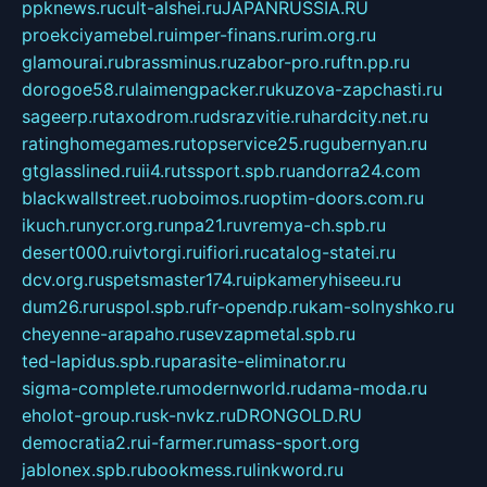
ppknews.ru
cult-alshei.ru
JAPANRUSSIA.RU
proekciyamebel.ru
imper-finans.ru
rim.org.ru
glamourai.ru
brassminus.ru
zabor-pro.ru
ftn.pp.ru
dorogoe58.ru
laimengpacker.ru
kuzova-zapchasti.ru
sageerp.ru
taxodrom.ru
dsrazvitie.ru
hardcity.net.ru
ratinghomegames.ru
topservice25.ru
gubernyan.ru
gtglasslined.ru
ii4.ru
tssport.spb.ru
andorra24.com
blackwallstreet.ru
oboimos.ru
optim-doors.com.ru
ikuch.ru
nycr.org.ru
npa21.ru
vremya-ch.spb.ru
desert000.ru
ivtorgi.ru
ifiori.ru
catalog-statei.ru
dcv.org.ru
spetsmaster174.ru
ipkameryhiseeu.ru
dum26.ru
ruspol.spb.ru
fr-opendp.ru
kam-solnyshko.ru
cheyenne-arapaho.ru
sevzapmetal.spb.ru
ted-lapidus.spb.ru
parasite-eliminator.ru
sigma-complete.ru
modernworld.ru
dama-moda.ru
eholot-group.ru
sk-nvkz.ru
DRONGOLD.RU
democratia2.ru
i-farmer.ru
mass-sport.org
jablonex.spb.ru
bookmess.ru
linkword.ru