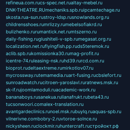
refineua.com.ru
cs-spec.net.ru
altay-mebel.ru
DNK-THEATRE.RU
mechaniks.spb.ru
ipcamtechage.ru
skosta.ru
a-sun.ru
stroy-ldsp.ru
snowlands.org.ru
childrensshoes.ru
mrlizzy.ru
mebelsofiakrd.ru
bulizhenko.ru
rumantick.net.ru
mtszerno.ru
daily-fishing.ru
glushiteli-v-spb.ru
megasat.org.ru
localization.net.ru
flyingfish.pp.ru
ds5teremok.ru
aclib.spb.ru
komissionka30.ru
mag-profit.ru
icentre-74.ru
leasing-nsk.ru
hd39.ru
rcd.com.ru
bioprot.ru
deltaextreme.ru
mirkotlov07.ru
mycrossway.ru
temamedia.ru
art-fusing.ru
cbslefort.ru
sunroadwatch.ru
citroen-yaroslavl.ru
ratnews.msk.ru
sk-if.ru
joomlamoduli.ru
academic-work.ru
bananaboys.ru
sanekua.ru
lianafrukt.ru
beta43.ru
tucsonwoori.com
alex-translation.ru
avantgardeclinics.ru
noel.msk.ru
buylq.ru
aquas-spb.ru
vilnerivne.com
bobry-2.ru
vtoroe-solnce.ru
nickysheen.ru
clockmir.ru
huntercraft.ru
стройокт.рф