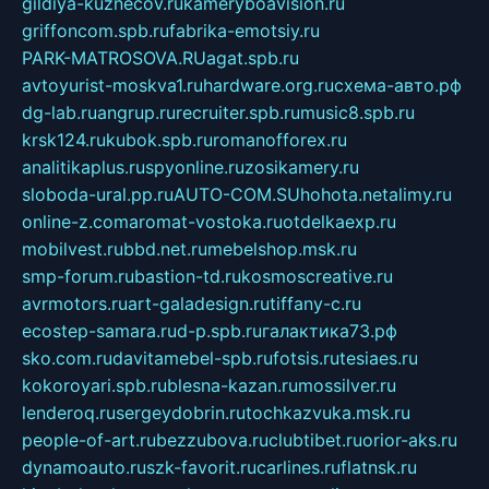
gildiya-kuznecov.ru
kameryboavision.ru
griffoncom.spb.ru
fabrika-emotsiy.ru
PARK-MATROSOVA.RU
agat.spb.ru
avtoyurist-moskva1.ru
hardware.org.ru
схема-авто.рф
dg-lab.ru
angrup.ru
recruiter.spb.ru
music8.spb.ru
krsk124.ru
kubok.spb.ru
romanofforex.ru
analitikaplus.ru
spyonline.ru
zosikamery.ru
sloboda-ural.pp.ru
AUTO-COM.SU
hohota.net
alimy.ru
online-z.com
aromat-vostoka.ru
otdelkaexp.ru
mobilvest.ru
bbd.net.ru
mebelshop.msk.ru
smp-forum.ru
bastion-td.ru
kosmoscreative.ru
avrmotors.ru
art-galadesign.ru
tiffany-c.ru
ecostep-samara.ru
d-p.spb.ru
галактика73.рф
sko.com.ru
davitamebel-spb.ru
fotsis.ru
tesiaes.ru
kokoroyari.spb.ru
blesna-kazan.ru
mossilver.ru
lenderoq.ru
sergeydobrin.ru
tochkazvuka.msk.ru
people-of-art.ru
bezzubova.ru
clubtibet.ru
orior-aks.ru
dynamoauto.ru
szk-favorit.ru
carlines.ru
flatnsk.ru