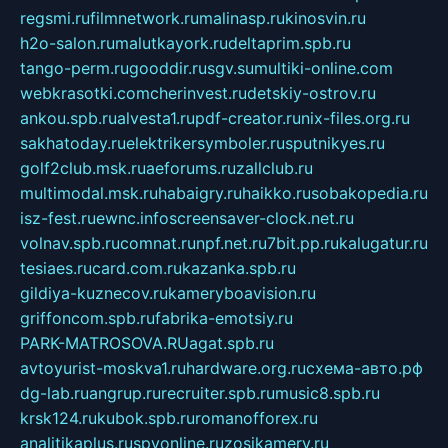
regsmi.ru
filmnetwork.ru
malinasp.ru
kinosvin.ru
h2o-salon.ru
malutkayork.ru
deltaprim.spb.ru
tango-perm.ru
gooddir.ru
sgv.su
multiki-online.com
webkrasotki.com
cherinvest.ru
detskiy-ostrov.ru
ankou.spb.ru
alvesta1.ru
pdf-creator.ru
nix-files.org.ru
sakhatoday.ru
elektrikersymboler.ru
sputnikyes.ru
golf2club.msk.ru
aeforums.ru
zallclub.ru
multimodal.msk.ru
habaigry.ru
haikko.ru
sobakopedia.ru
isz-fest.ru
ewnc.info
screensaver-clock.net.ru
volnav.spb.ru
comnat.ru
npf.net.ru
7bit.pp.ru
kalugatur.ru
tesiaes.ru
card.com.ru
kazanka.spb.ru
gildiya-kuznecov.ru
kameryboavision.ru
griffoncom.spb.ru
fabrika-emotsiy.ru
PARK-MATROSOVA.RU
agat.spb.ru
avtoyurist-moskva1.ru
hardware.org.ru
схема-авто.рф
dg-lab.ru
angrup.ru
recruiter.spb.ru
music8.spb.ru
krsk124.ru
kubok.spb.ru
romanofforex.ru
analitikaplus.ru
spyonline.ru
zosikamery.ru