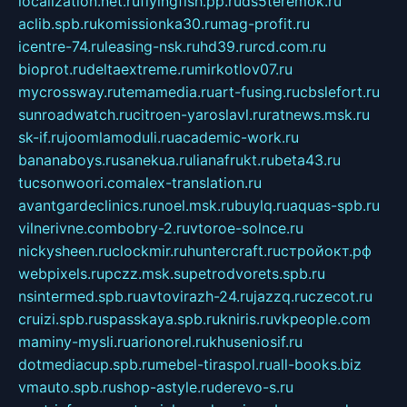
localization.net.ru
flyingfish.pp.ru
ds5teremok.ru
aclib.spb.ru
komissionka30.ru
mag-profit.ru
icentre-74.ru
leasing-nsk.ru
hd39.ru
rcd.com.ru
bioprot.ru
deltaextreme.ru
mirkotlov07.ru
mycrossway.ru
temamedia.ru
art-fusing.ru
cbslefort.ru
sunroadwatch.ru
citroen-yaroslavl.ru
ratnews.msk.ru
sk-if.ru
joomlamoduli.ru
academic-work.ru
bananaboys.ru
sanekua.ru
lianafrukt.ru
beta43.ru
tucsonwoori.com
alex-translation.ru
avantgardeclinics.ru
noel.msk.ru
buylq.ru
aquas-spb.ru
vilnerivne.com
bobry-2.ru
vtoroe-solnce.ru
nickysheen.ru
clockmir.ru
huntercraft.ru
стройокт.рф
webpixels.ru
pczz.msk.su
petrodvorets.spb.ru
nsintermed.spb.ru
avtovirazh-24.ru
jazzq.ru
czecot.ru
cruizi.spb.ru
spasskaya.spb.ru
kniris.ru
vkpeople.com
maminy-mysli.ru
arionorel.ru
khuseniosif.ru
dotmediacup.spb.ru
mebel-tiraspol.ru
all-books.biz
vmauto.spb.ru
shop-astyle.ru
derevo-s.ru