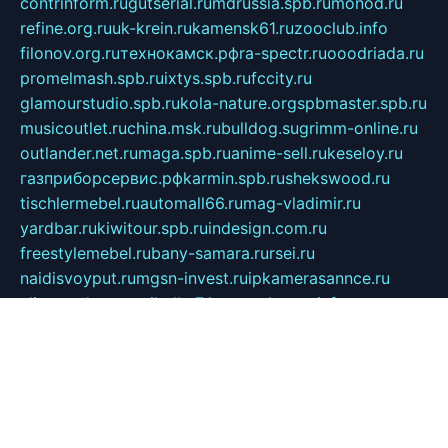
contrinform.ru
gutserial.ru
mdrussia.spb.ru
monod.ru
refine.org.ru
uk-krein.ru
kamensk61.ru
zooclub.info
filonov.org.ru
технокамск.рф
ra-spectr.ru
ooodriada.ru
promelmash.spb.ru
ixtys.spb.ru
fccity.ru
glamourstudio.spb.ru
kola-nature.org
spbmaster.spb.ru
musicoutlet.ru
china.msk.ru
bulldog.su
grimm-online.ru
outlander.net.ru
maga.spb.ru
anime-sell.ru
keseloy.ru
газприборсервис.рф
karmin.spb.ru
shekswood.ru
tischlermebel.ru
automall66.ru
mag-vladimir.ru
yardbar.ru
kiwitour.spb.ru
indesign.com.ru
freestylemebel.ru
bany-samara.ru
rsei.ru
naidisvoyput.ru
mgsn-invest.ru
ipkamerasannce.ru
alicante-house.ru
ibelka74.ru
cozyhouse.info
vlkargalev-studio.ru
700mb.ru
figura-ufa.ru
alina-live.ru
belarusiannews.ru
womenknow.ru
dos-vniimk.ru
sega.net.ru
dv.net.ru
phenomenonsofhistory.com
telesputnik.net.ru
wall.pp.ru
pylesosroidmi.ru
gtc-clan.ru
cligs.ru
bibikazap.ru
popova.org.ru