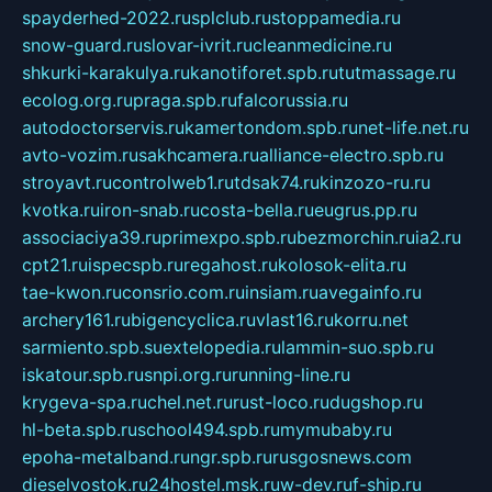
spayderhed-2022.ru
splclub.ru
stoppamedia.ru
snow-guard.ru
slovar-ivrit.ru
cleanmedicine.ru
shkurki-karakulya.ru
kanotiforet.spb.ru
tutmassage.ru
ecolog.org.ru
praga.spb.ru
falcorussia.ru
autodoctorservis.ru
kamertondom.spb.ru
net-life.net.ru
avto-vozim.ru
sakhcamera.ru
alliance-electro.spb.ru
stroyavt.ru
controlweb1.ru
tdsak74.ru
kinzozo-ru.ru
kvotka.ru
iron-snab.ru
costa-bella.ru
eugrus.pp.ru
associaciya39.ru
primexpo.spb.ru
bezmorchin.ru
ia2.ru
cpt21.ru
ispecspb.ru
regahost.ru
kolosok-elita.ru
tae-kwon.ru
consrio.com.ru
insiam.ru
avegainfo.ru
archery161.ru
bigencyclica.ru
vlast16.ru
korru.net
sarmiento.spb.su
extelopedia.ru
lammin-suo.spb.ru
iskatour.spb.ru
snpi.org.ru
running-line.ru
krygeva-spa.ru
chel.net.ru
rust-loco.ru
dugshop.ru
hl-beta.spb.ru
school494.spb.ru
mymubaby.ru
epoha-metalband.ru
ngr.spb.ru
rusgosnews.com
dieselvostok.ru
24hostel.msk.ru
w-dev.ru
f-ship.ru