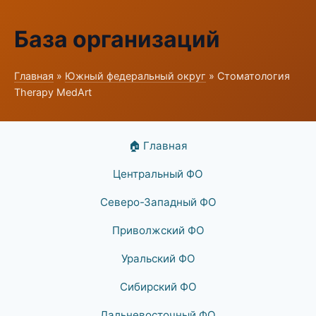
База организаций
Главная
»
Южный федеральный округ
» Стоматология
Therapy MedArt
🏠 Главная
Центральный ФО
Северо-Западный ФО
Приволжский ФО
Уральский ФО
Сибирский ФО
Дальневосточный ФО