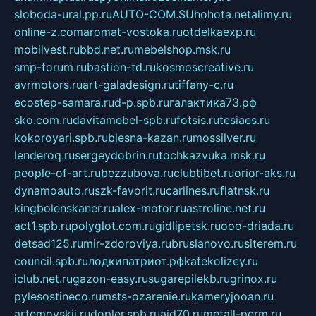
sloboda-ural.pp.ru
AUTO-COM.SU
hohota.net
alimy.ru
online-z.com
aromat-vostoka.ru
otdelkaexp.ru
mobilvest.ru
bbd.net.ru
mebelshop.msk.ru
smp-forum.ru
bastion-td.ru
kosmoscreative.ru
avrmotors.ru
art-galadesign.ru
tiffany-c.ru
ecostep-samara.ru
d-p.spb.ru
галактика73.рф
sko.com.ru
davitamebel-spb.ru
fotsis.ru
tesiaes.ru
kokoroyari.spb.ru
blesna-kazan.ru
mossilver.ru
lenderoq.ru
sergeydobrin.ru
tochkazvuka.msk.ru
people-of-art.ru
bezzubova.ru
clubtibet.ru
orior-aks.ru
dynamoauto.ru
szk-favorit.ru
carlines.ru
flatnsk.ru
kingbolenskaner.ru
alex-motor.ru
astroline.net.ru
act1.spb.ru
polyglot.com.ru
gidlipetsk.ru
ooo-driada.ru
detsad125.ru
mir-zdoroviya.ru
bruslanovo.ru
siterem.ru
council.spb.ru
лодкипатриот.рф
kafekolizey.ru
iclub.net.ru
gazon-easy.ru
sugarepilekb.ru
grinox.ru
pylesostineco.ru
msts-ozarenie.ru
kameryjooan.ru
artemovskij.ru
dopler.spb.ru
aid70.ru
metall-perm.ru