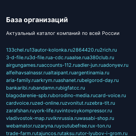
База организаций
Актуальный каталог компаний по всей России
133chel.ru
13autor-kolonka.ru
2864420.ru
2rich.ru
3-d-file.ru
3d-file.ru
a-cdc.ru
aalse.ru
a380club.ru
airgungames.ru
accounts-112.ru
adler-jun.ru
adonyev.ru
alfeihavsalnassr.ru
altaipant.ru
argentinamia.ru
aria-family.ru
arkrym.ru
ashanet.ru
belgorod-day.ru
bankaribi.ru
bandamn.ru
bigfatcc.ru
blagodarenie-spb.ru
borodino-media.ru
card-voice.ru
cardvoice.ru
zed-online.ru
zvonitut.ru
zebra-tlt.ru
zarafshan.ru
york-life.ru
vintovoykompressor.ru
vladivostok-map.ru
vlknrussia.ru
wasabi-shop.ru
webamator.ru
zaryna.ru
youtubefree.ru
x-ton.ru
trade-farm.ru
tajuncos.ru
taksu.ru
tor-lyubov-i-grom.ru