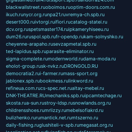
blackwallstreet.ru
oboimos.ru
optim-doors.com.ru
ikuch.ru
nycr.org.ru
npa21.ru
vremya-ch.spb.ru
desert000.ru
ivtorgi.ru
ifiori.ru
catalog-statei.ru
dcv.org.ru
spetsmaster174.ru
ipkameryhiseeu.ru
dum26.ru
ruspol.spb.ru
fr-opendp.ru
kam-solnyshko.ru
cheyenne-arapaho.ru
sevzapmetal.spb.ru
ted-lapidus.spb.ru
parasite-eliminator.ru
sigma-complete.ru
modernworld.ru
dama-moda.ru
eholot-group.ru
sk-nvkz.ru
DRONGOLD.RU
democratia2.ru
i-farmer.ru
mass-sport.org
jablonex.spb.ru
bookmess.ru
linkword.ru
refineua.com.ru
cs-spec.net.ru
altay-mebel.ru
DNK-THEATRE.RU
mechaniks.spb.ru
ipcamtechage.ru
skosta.ru
a-sun.ru
stroy-ldsp.ru
snowlands.org.ru
childrensshoes.ru
mrlizzy.ru
mebelsofiakrd.ru
bulizhenko.ru
rumantick.net.ru
mtszerno.ru
daily-fishing.ru
glushiteli-v-spb.ru
megasat.org.ru