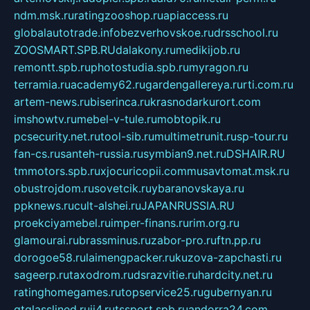
ndm.msk.ru
ratingzooshop.ru
apiaccess.ru
globalautotrade.info
bezverhovskoe.ru
drsschool.ru
ZOOSMART.SPB.RU
dalakony.ru
medikijob.ru
remontt.spb.ru
photostudia.spb.ru
myragon.ru
terramia.ru
academy62.ru
gardengallereya.ru
rti.com.ru
artem-news.ru
biserinca.ru
krasnodarkurort.com
imshowtv.ru
mebel-v-tule.ru
mobtopik.ru
pcsecurity.net.ru
tool-sib.ru
multimetrunit.ru
sp-tour.ru
fan-cs.ru
santeh-russia.ru
symbian9.net.ru
DSHAIR.RU
tmmotors.spb.ru
xjocuricopii.com
musavtomat.msk.ru
obustrojdom.ru
sovetcik.ru
ybaranovskaya.ru
ppknews.ru
cult-alshei.ru
JAPANRUSSIA.RU
proekciyamebel.ru
imper-finans.ru
rim.org.ru
glamourai.ru
brassminus.ru
zabor-pro.ru
ftn.pp.ru
dorogoe58.ru
laimengpacker.ru
kuzova-zapchasti.ru
sageerp.ru
taxodrom.ru
dsrazvitie.ru
hardcity.net.ru
ratinghomegames.ru
topservice25.ru
gubernyan.ru
gtglasslined.ru
ii4.ru
tssport.spb.ru
andorra24.com