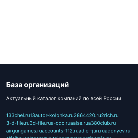
База организаций
Актуальный каталог компаний по всей России
133chel.ru
13autor-kolonka.ru
2864420.ru
2rich.ru
3-d-file.ru
3d-file.ru
a-cdc.ru
aalse.ru
a380club.ru
airgungames.ru
accounts-112.ru
adler-jun.ru
adonyev.ru