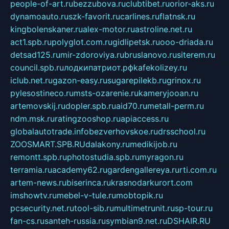
people-of-art.ru
bezzubova.ru
clubtibet.ru
orior-aks.ru
dynamoauto.ru
szk-favorit.ru
carlines.ru
flatnsk.ru
kingbolenskaner.ru
alex-motor.ru
astroline.net.ru
act1.spb.ru
polyglot.com.ru
gidlipetsk.ru
ooo-driada.ru
detsad125.ru
mir-zdoroviya.ru
bruslanovo.ru
siterem.ru
council.spb.ru
лодкипатриот.рф
kafekolizey.ru
iclub.net.ru
gazon-easy.ru
sugarepilekb.ru
grinox.ru
pylesostineco.ru
msts-ozarenie.ru
kameryjooan.ru
artemovskij.ru
dopler.spb.ru
aid70.ru
metall-perm.ru
ndm.msk.ru
ratingzooshop.ru
apiaccess.ru
globalautotrade.info
bezverhovskoe.ru
drsschool.ru
ZOOSMART.SPB.RU
dalakony.ru
medikijob.ru
remontt.spb.ru
photostudia.spb.ru
myragon.ru
terramia.ru
academy62.ru
gardengallereya.ru
rti.com.ru
artem-news.ru
biserinca.ru
krasnodarkurort.com
imshowtv.ru
mebel-v-tule.ru
mobtopik.ru
pcsecurity.net.ru
tool-sib.ru
multimetrunit.ru
sp-tour.ru
fan-cs.ru
santeh-russia.ru
symbian9.net.ru
DSHAIR.RU