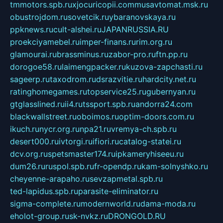
tmmotors.spb.ru
xjocuricopii.com
musavtomat.msk.ru
obustrojdom.ru
sovetcik.ru
ybaranovskaya.ru
ppknews.ru
cult-alshei.ru
JAPANRUSSIA.RU
proekciyamebel.ru
imper-finans.ru
rim.org.ru
glamourai.ru
brassminus.ru
zabor-pro.ru
ftn.pp.ru
dorogoe58.ru
laimengpacker.ru
kuzova-zapchasti.ru
sageerp.ru
taxodrom.ru
dsrazvitie.ru
hardcity.net.ru
ratinghomegames.ru
topservice25.ru
gubernyan.ru
gtglasslined.ru
ii4.ru
tssport.spb.ru
andorra24.com
blackwallstreet.ru
oboimos.ru
optim-doors.com.ru
ikuch.ru
nycr.org.ru
npa21.ru
vremya-ch.spb.ru
desert000.ru
ivtorgi.ru
ifiori.ru
catalog-statei.ru
dcv.org.ru
spetsmaster174.ru
ipkameryhiseeu.ru
dum26.ru
ruspol.spb.ru
fr-opendp.ru
kam-solnyshko.ru
cheyenne-arapaho.ru
sevzapmetal.spb.ru
ted-lapidus.spb.ru
parasite-eliminator.ru
sigma-complete.ru
modernworld.ru
dama-moda.ru
eholot-group.ru
sk-nvkz.ru
DRONGOLD.RU