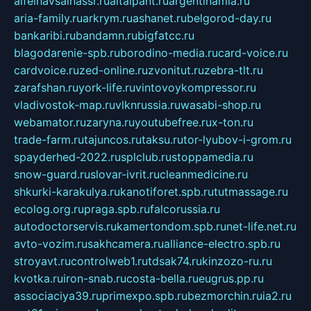
alfeihavsalnassr.ru
altaipant.ru
argentinamia.ru
aria-family.ru
arkrym.ru
ashanet.ru
belgorod-day.ru
bankaribi.ru
bandamn.ru
bigfatcc.ru
blagodarenie-spb.ru
borodino-media.ru
card-voice.ru
cardvoice.ru
zed-online.ru
zvonitut.ru
zebra-tlt.ru
zarafshan.ru
york-life.ru
vintovoykompressor.ru
vladivostok-map.ru
vlknrussia.ru
wasabi-shop.ru
webamator.ru
zaryna.ru
youtubefree.ru
x-ton.ru
trade-farm.ru
tajuncos.ru
taksu.ru
tor-lyubov-i-grom.ru
spayderhed-2022.ru
splclub.ru
stoppamedia.ru
snow-guard.ru
slovar-ivrit.ru
cleanmedicine.ru
shkurki-karakulya.ru
kanotiforet.spb.ru
tutmassage.ru
ecolog.org.ru
praga.spb.ru
falcorussia.ru
autodoctorservis.ru
kamertondom.spb.ru
net-life.net.ru
avto-vozim.ru
sakhcamera.ru
alliance-electro.spb.ru
stroyavt.ru
controlweb1.ru
tdsak74.ru
kinzozo-ru.ru
kvotka.ru
iron-snab.ru
costa-bella.ru
eugrus.pp.ru
associaciya39.ru
primexpo.spb.ru
bezmorchin.ru
ia2.ru