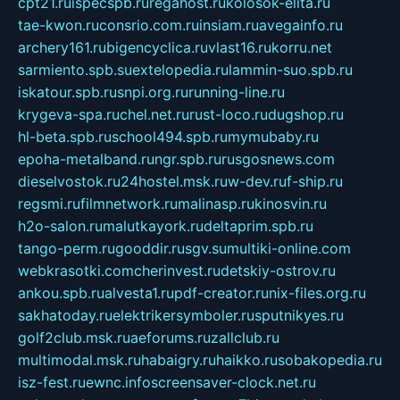
cpt21.ru
ispecspb.ru
regahost.ru
kolosok-elita.ru
tae-kwon.ru
consrio.com.ru
insiam.ru
avegainfo.ru
archery161.ru
bigencyclica.ru
vlast16.ru
korru.net
sarmiento.spb.su
extelopedia.ru
lammin-suo.spb.ru
iskatour.spb.ru
snpi.org.ru
running-line.ru
krygeva-spa.ru
chel.net.ru
rust-loco.ru
dugshop.ru
hl-beta.spb.ru
school494.spb.ru
mymubaby.ru
epoha-metalband.ru
ngr.spb.ru
rusgosnews.com
dieselvostok.ru
24hostel.msk.ru
w-dev.ru
f-ship.ru
regsmi.ru
filmnetwork.ru
malinasp.ru
kinosvin.ru
h2o-salon.ru
malutkayork.ru
deltaprim.spb.ru
tango-perm.ru
gooddir.ru
sgv.su
multiki-online.com
webkrasotki.com
cherinvest.ru
detskiy-ostrov.ru
ankou.spb.ru
alvesta1.ru
pdf-creator.ru
nix-files.org.ru
sakhatoday.ru
elektrikersymboler.ru
sputnikyes.ru
golf2club.msk.ru
aeforums.ru
zallclub.ru
multimodal.msk.ru
habaigry.ru
haikko.ru
sobakopedia.ru
isz-fest.ru
ewnc.info
screensaver-clock.net.ru