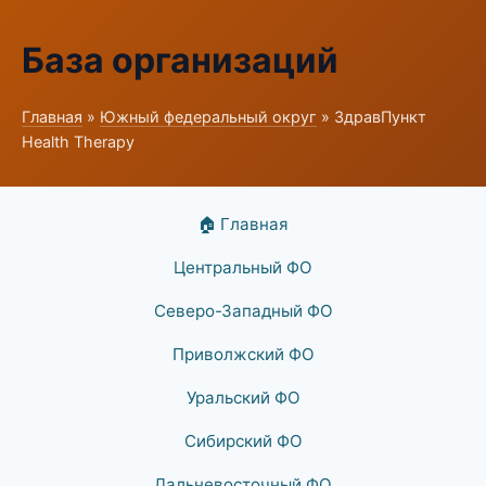
База организаций
Главная
»
Южный федеральный округ
» ЗдравПункт
Health Therapy
🏠 Главная
Центральный ФО
Северо-Западный ФО
Приволжский ФО
Уральский ФО
Сибирский ФО
Дальневосточный ФО