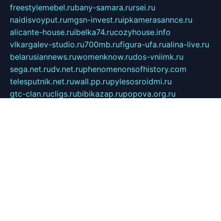
freestylemebel.ru
bany-samara.ru
rsei.ru
naidisvoyput.ru
mgsn-invest.ru
ipkamerasannce.ru
alicante-house.ru
ibelka74.ru
cozyhouse.info
vlkargalev-studio.ru
700mb.ru
figura-ufa.ru
alina-live.ru
belarusiannews.ru
womenknow.ru
dos-vniimk.ru
sega.net.ru
dv.net.ru
phenomenonsofhistory.com
telesputnik.net.ru
wall.pp.ru
pylesosroidmi.ru
gtc-clan.ru
cligs.ru
bibikazap.ru
popova.org.ru
netwhistler.spb.ru
bellvil.ru
bonzon.ru
iss-vladik.ru
defiparis.net.ru
las-gryzas.ru
amku.ru
electednews.spb.ru
feather.org.ru
spar72.ru
tankiigri.ru
dominus.com.ru
ibtree.ru
sanykool.pp.ru
unixlib.org.ru
menatep.spb.ru
gartenterrassen.ru
printeka.ru
skvozilka.com.ru
parkovka-pub.ru
lovemobi.ru
art-ru.ru
emulatorz.com.ru
alucomp.com.ru
tatforum.com.ru
alternativa-profi.ru
dermakler.ru
artsurvey.ru
aredir.ru
khimspas.ru
centr-maxi.ru
2018r.ru
bort-stomer-defort.ru
professional2.ru
gibsons.ru