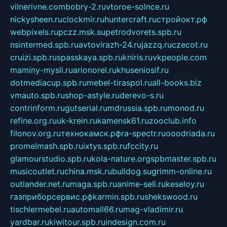
vilnerivne.com
bobry-2.ru
vtoroe-solnce.ru
nickysheen.ru
clockmir.ru
huntercraft.ru
стройокт.рф
webpixels.ru
pczz.msk.su
petrodvorets.spb.ru
nsintermed.spb.ru
avtovirazh-24.ru
jazzq.ru
czecot.ru
cruizi.spb.ru
spasskaya.spb.ru
kniris.ru
vkpeople.com
maminy-mysli.ru
arionorel.ru
khuseniosif.ru
dotmediacup.spb.ru
mebel-tiraspol.ru
all-books.biz
vmauto.spb.ru
shop-astyle.ru
derevo-s.ru
contrinform.ru
gutserial.ru
mdrussia.spb.ru
monod.ru
refine.org.ru
uk-krein.ru
kamensk61.ru
zooclub.info
filonov.org.ru
технокамск.рф
ra-spectr.ru
ooodriada.ru
promelmash.spb.ru
ixtys.spb.ru
fccity.ru
glamourstudio.spb.ru
kola-nature.org
spbmaster.spb.ru
musicoutlet.ru
china.msk.ru
bulldog.su
grimm-online.ru
outlander.net.ru
maga.spb.ru
anime-sell.ru
keseloy.ru
газприборсервис.рф
karmin.spb.ru
shekswood.ru
tischlermebel.ru
automall66.ru
mag-vladimir.ru
yardbar.ru
kiwitour.spb.ru
indesign.com.ru