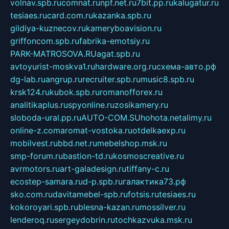
volnav.spb.ru
comnat.ru
npf.net.ru
7bit.pp.ru
kalugatur.ru
tesiaes.ru
card.com.ru
kazanka.spb.ru
gildiya-kuznecov.ru
kameryboavision.ru
griffoncom.spb.ru
fabrika-emotsiy.ru
PARK-MATROSOVA.RU
agat.spb.ru
avtoyurist-moskva1.ru
hardware.org.ru
схема-авто.рф
dg-lab.ru
angrup.ru
recruiter.spb.ru
music8.spb.ru
krsk124.ru
kubok.spb.ru
romanofforex.ru
analitikaplus.ru
spyonline.ru
zosikamery.ru
sloboda-ural.pp.ru
AUTO-COM.SU
hohota.net
alimy.ru
online-z.com
aromat-vostoka.ru
otdelkaexp.ru
mobilvest.ru
bbd.net.ru
mebelshop.msk.ru
smp-forum.ru
bastion-td.ru
kosmoscreative.ru
avrmotors.ru
art-galadesign.ru
tiffany-c.ru
ecostep-samara.ru
d-p.spb.ru
галактика73.рф
sko.com.ru
davitamebel-spb.ru
fotsis.ru
tesiaes.ru
kokoroyari.spb.ru
blesna-kazan.ru
mossilver.ru
lenderoq.ru
sergeydobrin.ru
tochkazvuka.msk.ru