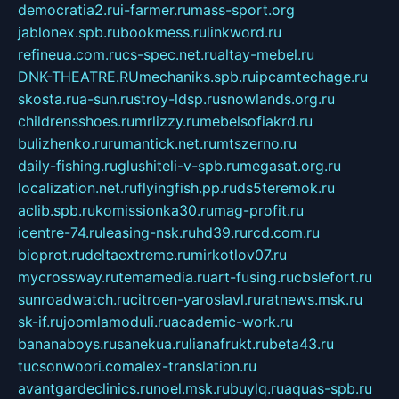
democratia2.ru
i-farmer.ru
mass-sport.org
jablonex.spb.ru
bookmess.ru
linkword.ru
refineua.com.ru
cs-spec.net.ru
altay-mebel.ru
DNK-THEATRE.RU
mechaniks.spb.ru
ipcamtechage.ru
skosta.ru
a-sun.ru
stroy-ldsp.ru
snowlands.org.ru
childrensshoes.ru
mrlizzy.ru
mebelsofiakrd.ru
bulizhenko.ru
rumantick.net.ru
mtszerno.ru
daily-fishing.ru
glushiteli-v-spb.ru
megasat.org.ru
localization.net.ru
flyingfish.pp.ru
ds5teremok.ru
aclib.spb.ru
komissionka30.ru
mag-profit.ru
icentre-74.ru
leasing-nsk.ru
hd39.ru
rcd.com.ru
bioprot.ru
deltaextreme.ru
mirkotlov07.ru
mycrossway.ru
temamedia.ru
art-fusing.ru
cbslefort.ru
sunroadwatch.ru
citroen-yaroslavl.ru
ratnews.msk.ru
sk-if.ru
joomlamoduli.ru
academic-work.ru
bananaboys.ru
sanekua.ru
lianafrukt.ru
beta43.ru
tucsonwoori.com
alex-translation.ru
avantgardeclinics.ru
noel.msk.ru
buylq.ru
aquas-spb.ru