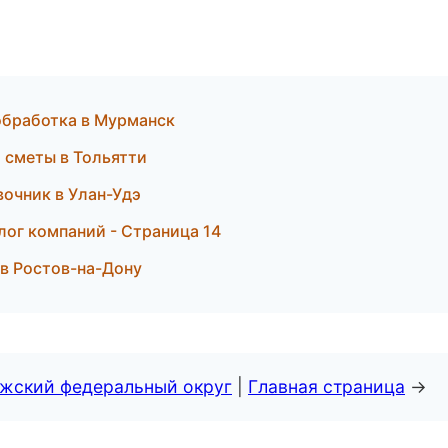
обработка в Мурманск
и сметы в Тольятти
вочник в Улан-Удэ
лог компаний - Страница 14
 в Ростов-на-Дону
лжский федеральный округ
|
Главная страница
→