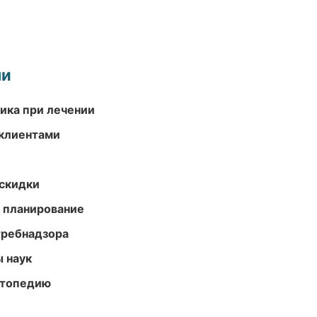
ми
тика при лечении
 клиентами
скидки
 планирование
требнадзора
ы наук
ортопедию