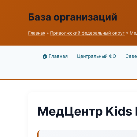
База организаций
Главная
»
Приволжский федеральный округ
» Мед
🏠 Главная
Центральный ФО
Севе
МедЦентр Kids 