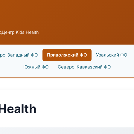
Центр Kids Health
ро-Западный ФО
Приволжский ФО
Уральский ФО
Южный ФО
Северо-Кавказский ФО
Health