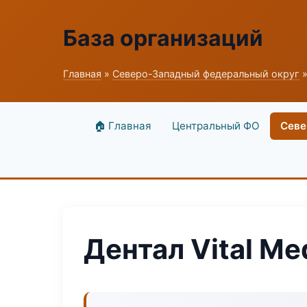
База организаций
Главная
»
Северо-Западный федеральный округ
»
🏠 Главная
Центральный ФО
Севе
Дентал Vital Me