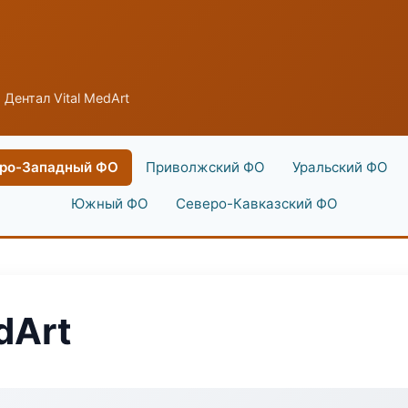
 Дентал Vital MedArt
ро-Западный ФО
Приволжский ФО
Уральский ФО
Южный ФО
Северо-Кавказский ФО
dArt