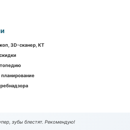
ми
оп, 3D-сканер, КТ
скидки
ортопедию
 планирование
требнадзора
пер, зубы блестят. Рекомендую!