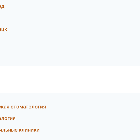
од
ецк
ская стоматология
ология
ильные клиники