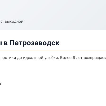
Вс: выходной
ы в Петрозаводск
гностики до идеальной улыбки. Более 6 лет возвращае
в