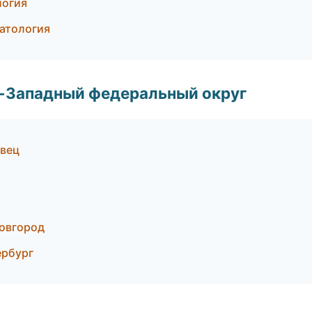
логия
матология
о-Западный федеральный округ
овец
Новгород
ербург