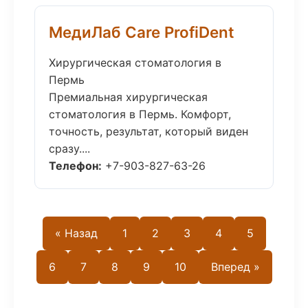
МедиЛаб Care ProfiDent
Хирургическая стоматология в
Пермь
Премиальная хирургическая
стоматология в Пермь. Комфорт,
точность, результат, который виден
сразу....
Телефон:
+7-903-827-63-26
« Назад
1
2
3
4
5
6
7
8
9
10
Вперед »